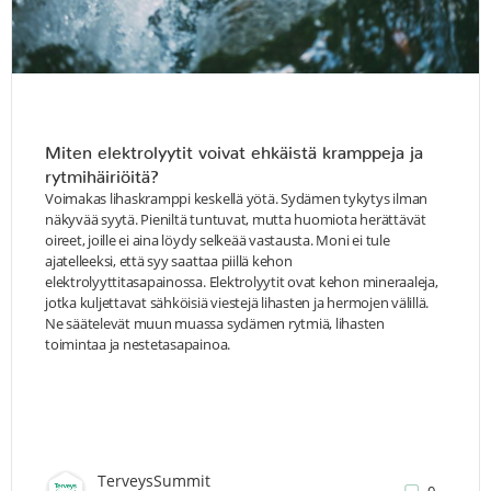
Miten elektrolyytit voivat ehkäistä kramppeja ja
rytmihäiriöitä?
Voimakas lihaskramppi keskellä yötä. Sydämen tykytys ilman
näkyvää syytä. Pieniltä tuntuvat, mutta huomiota herättävät
oireet, joille ei aina löydy selkeää vastausta. Moni ei tule
ajatelleeksi, että syy saattaa piillä kehon
elektrolyyttitasapainossa. Elektrolyytit ovat kehon mineraaleja,
jotka kuljettavat sähköisiä viestejä lihasten ja hermojen välillä.
Ne säätelevät muun muassa sydämen rytmiä, lihasten
toimintaa ja nestetasapainoa.
TerveysSummit
0