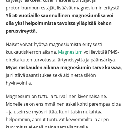
käytetyt lääkkeet, kuten nesteenpoistajat ja
protonipumpun estäjät, lisäävät magnesiumin eritystä.
Yli 50-vuotiaille säännöllinen magnesiumlisä voi
olla yksi helpoimmista tavoista ylläpitää kehon
perusvireyttä.
Naiset voivat hyötyä magnesiumista erityisesti
kuukautiskierron aikana.
Magnesium
voi lievittää PMS-
oireita kuten turvotusta, ärtyneisyyttä ja päänsärkyä.
Myös raskauden aikana magnesiumin tarve kasvaa
,
ja riittävä saanti tukee sekä äidin että sikiön
hyvinvointia.
Magnesium on tuttu ja turvallinen kivennäisaine.
Monelle se on ensimmäinen askel kohti parempaa oloa
– ja usein se myös riittää. Kun iltaisin nukahtaa
helpommin, aamut tuntuvat kevyemmiltä ja arjen
kuormitus ei enää paina samalla tavalla.