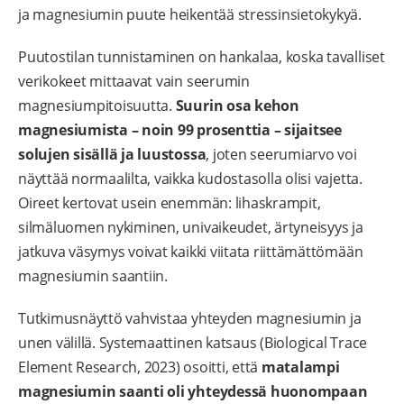
ja magnesiumin puute heikentää stressinsietokykyä.
Puutostilan tunnistaminen on hankalaa, koska tavalliset
verikokeet mittaavat vain seerumin
magnesiumpitoisuutta.
Suurin osa kehon
magnesiumista – noin 99 prosenttia – sijaitsee
solujen sisällä ja luustossa
, joten seerumiarvo voi
näyttää normaalilta, vaikka kudostasolla olisi vajetta.
Oireet kertovat usein enemmän: lihaskrampit,
silmäluomen nykiminen, univaikeudet, ärtyneisyys ja
jatkuva väsymys voivat kaikki viitata riittämättömään
magnesiumin saantiin.
Tutkimusnäyttö vahvistaa yhteyden magnesiumin ja
unen välillä. Systemaattinen katsaus (Biological Trace
Element Research, 2023) osoitti, että
matalampi
magnesiumin saanti oli yhteydessä huonompaan