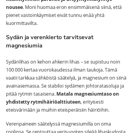
nousee
. Moni huomaa eron ensimmäisenä siinä, että
pienet vastoinkäymiset eivät tunnu enää yhtä
kuormittavilta.
Sydän ja verenkierto tarvitsevat
magnesiumia
Sydänlihas on kehon ahkerin lihas – se supistuu noin
100 000 kertaa vuorokaudessa ilman taukoja. Tämä
vaatii tarkkaa sähköistä säätelyä, ja magnesium on siinä
avainasemassa. Se stabiloi sydämen johtoratasoluja ja
pitää rytmin tasaisena.
Matala magnesiumtaso on
yhdistetty rytmihäiriöalttiuteen
, erityisesti
eteisvärinään ja muihin eteisperäisiin häiriöihin.
Verenpaineen säätelyssä magnesiumilla on oma
roolinsa. Se rentouttaa verisuonten sileää lihaskudosta,