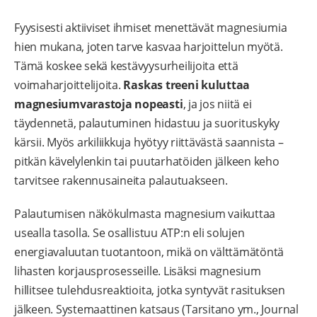
Fyysisesti aktiiviset ihmiset menettävät magnesiumia
hien mukana, joten tarve kasvaa harjoittelun myötä.
Tämä koskee sekä kestävyysurheilijoita että
voimaharjoittelijoita.
Raskas treeni kuluttaa
magnesiumvarastoja nopeasti
, ja jos niitä ei
täydennetä, palautuminen hidastuu ja suorituskyky
kärsii. Myös arkiliikkuja hyötyy riittävästä saannista –
pitkän kävelylenkin tai puutarhatöiden jälkeen keho
tarvitsee rakennusaineita palautuakseen.
Palautumisen näkökulmasta magnesium vaikuttaa
usealla tasolla. Se osallistuu ATP:n eli solujen
energiavaluutan tuotantoon, mikä on välttämätöntä
lihasten korjausprosesseille. Lisäksi magnesium
hillitsee tulehdusreaktioita, jotka syntyvät rasituksen
jälkeen. Systemaattinen katsaus (Tarsitano ym., Journal