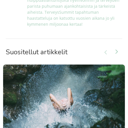
huippuasiantuntijoita hyvinvoinnin ja terveyden 
parista puhumaan ajankohtaisista ja tärkeistä 
aiheista. TerveysSummit tapahtuman 
haastatteluja on katsottu vuosien aikana jo yli 
kymmenen miljoonaa kertaa!
Suositellut artikkelit