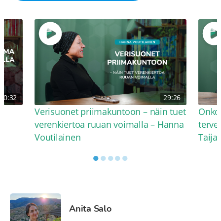
30:32
29:26
Verisuonet priimakuntoon – näin tuet
Onko 
verenkiertoa ruuan voimalla – Hanna
terve
Voutilainen
Taija
●
●
●
●
●
Anita Salo