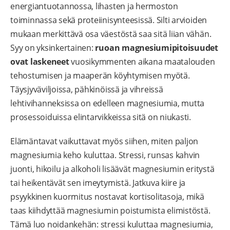
energiantuotannossa, lihasten ja hermoston
toiminnassa sekä proteiinisynteesissä. Silti arvioiden
mukaan merkittävä osa väestöstä saa sitä liian vähän.
Syy on yksinkertainen:
ruoan magnesiumipitoisuudet
ovat laskeneet
vuosikymmenten aikana maatalouden
tehostumisen ja maaperän köyhtymisen myötä.
Täysjyväviljoissa, pähkinöissä ja vihreissä
lehtivihanneksissa on edelleen magnesiumia, mutta
prosessoiduissa elintarvikkeissa sitä on niukasti.
Elämäntavat vaikuttavat myös siihen, miten paljon
magnesiumia keho kuluttaa. Stressi, runsas kahvin
juonti, hikoilu ja alkoholi lisäävät magnesiumin eritystä
tai heikentävät sen imeytymistä. Jatkuva kiire ja
psyykkinen kuormitus nostavat kortisolitasoja, mikä
taas kiihdyttää magnesiumin poistumista elimistöstä.
Tämä luo noidankehän: stressi kuluttaa magnesiumia,