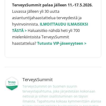
TerveysSummit palaa jälleen 11.-17.5.2026.
Luvassa jälleen yli 30 uutta
asiantuntijahaastattelua terveydestä ja
hyvinvoinnista.
ILMOITTAUDU ILMAISEKSI
TÄSTÄ >
Haluaisitko nähdä heti yli 700
mielenkiintoista TerveysSummit
haastattelua?
Tutustu VIP-jäsenyyteen >
TerveysSummit
TerveysSummit on Suomen suurin 
terveystapahtuma, joka järjestetään kokonaan 
netissä ja siihen osallistuminen on täysin 
ilmaista. Tapahtuma kokoaa kymmenittäin alansa 