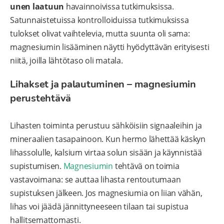
unen laatuun
havainnoivissa tutkimuksissa.
Satunnaistetuissa kontrolloiduissa tutkimuksissa
tulokset olivat vaihtelevia, mutta suunta oli sama:
magnesiumin lisääminen näytti hyödyttävän erityisesti
niitä, joilla lähtötaso oli matala.
Lihakset ja palautuminen – magnesiumin
perustehtävä
Lihasten toiminta perustuu sähköisiin signaaleihin ja
mineraalien tasapainoon. Kun hermo lähettää käskyn
lihassolulle, kalsium virtaa solun sisään ja käynnistää
supistumisen.
Magnesiumin
tehtävä on toimia
vastavoimana: se auttaa lihasta rentoutumaan
supistuksen jälkeen. Jos magnesiumia on liian vähän,
lihas voi jäädä jännittyneeseen tilaan tai supistua
hallitsemattomasti.