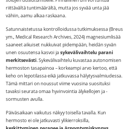
solujen uusiutumiselle. Pinnallinen uni voi tuntua
riittävältä tuntimäärältä, mutta jos syvää unta jää
vähiin, aamu alkaa raskaana.
Satunnaistetussa kontrolloidussa tutkimuksessa (Breus
ym., Medical Research Archives, 2024) magnesiumlisää
saaneet aikuiset nukkuivat pidempään, heidän syvän
unen osuutensa kasvoi ja
sykevälivaihtelu parani
merkitsevästi
. Sykevälivaihtelu kuvastaa autonomisen
hermoston tasapainoa – korkeampi arvo kertoo, että
keho on lepotilassa eikä jatkuvassa hälytysvalmiudessa.
Tämä mittari on noussut viime vuosina suosituksi
tavaksi seurata omaa hyvinvointia älykellojen ja -
sormusten avulla.
Päiväsaikaan vaikutus näkyy toisella tavalla. Kun
hermosto ei ole jatkuvasti ylikierroksilla,
keskittyminen paranee ja ärsyyntymiskynnys