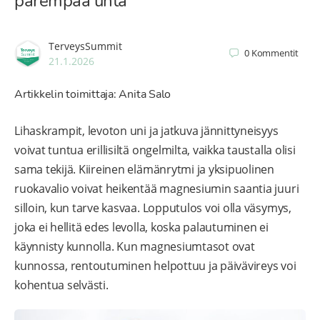
parempaa unta
TerveysSummit
0
Kommentit
21.1.2026
Artikkelin toimittaja: Anita Salo
Lihaskrampit, levoton uni ja jatkuva jännittyneisyys
voivat tuntua erillisiltä ongelmilta, vaikka taustalla olisi
sama tekijä. Kiireinen elämänrytmi ja yksipuolinen
ruokavalio voivat heikentää magnesiumin saantia juuri
silloin, kun tarve kasvaa. Lopputulos voi olla väsymys,
joka ei hellitä edes levolla, koska palautuminen ei
käynnisty kunnolla. Kun magnesiumtasot ovat
kunnossa, rentoutuminen helpottuu ja päivävireys voi
kohentua selvästi.