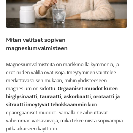
Miten valitset sopivan
magnesiumvalmisteen
Magnesiumvalmisteita on markkinoilla kymmeniä, ja
erot niiden välillä ovat isoja. Imeytyminen vaihtelee
merkittävästi sen mukaan, mihin yhdisteeseen
magnesium on sidottu.
Orgaaniset muodot kuten
bisglysinaatti, tauraatti, askorbaatti, orotaatti ja
sitraatti imeytyvät tehokkaammin
kuin
epäorgaaniset muodot. Samalla ne aiheuttavat
vähemmän vatsavaivoja, mikä tekee niistä sopivampia
pitkäaikaiseen käyttöön.