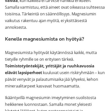
vaivaa
, kun kaikkea ei tarvitse hankkia erikseen.
Samalla varmistuu, että aineet ovat oikeassa suhteessa
toisiinsa. Tärkeintä on säännöllisyys. Magnesiumin
vaikutus rakentuu ajan myötä, ei yksittäisestä
annoksesta.
Kenelle magnesiumista on hyötyä?
Magnesiumista hyötyvät käytännössä kaikki, mutta
tietyille ryhmille se on erityisen tärkeä.
Toimistotyöntekijät, yrittäjät ja ruuhkavuosia
elävät lapsiperheet
kuuluvat usein riskiryhmään – kun
päivät venyvät ja palautumisaika jää lyhyeksi, kehon
mineraalitarpeet kasvavat huomaamatta.
Ikääntyvillä magnesiumin imeytyminen suolistosta
heikkenee luonnostaan. Samalla monet yleisesti