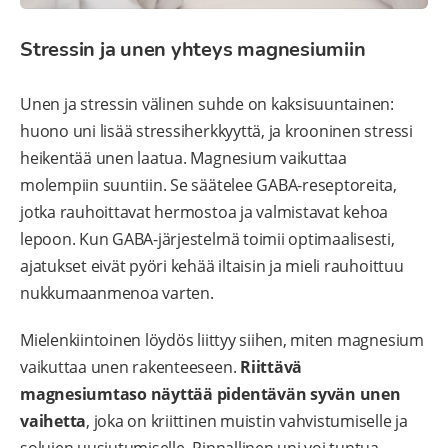
Stressin ja unen yhteys magnesiumiin
Unen ja stressin välinen suhde on kaksisuuntainen:
huono uni lisää stressiherkkyyttä, ja krooninen stressi
heikentää unen laatua. Magnesium vaikuttaa
molempiin suuntiin. Se säätelee GABA-reseptoreita,
jotka rauhoittavat hermostoa ja valmistavat kehoa
lepoon. Kun GABA-järjestelmä toimii optimaalisesti,
ajatukset eivät pyöri kehää iltaisin ja mieli rauhoittuu
nukkumaanmenoa varten.
Mielenkiintoinen löydös liittyy siihen, miten magnesium
vaikuttaa unen rakenteeseen.
Riittävä
magnesiumtaso näyttää pidentävän syvän unen
vaihetta
, joka on kriittinen muistin vahvistumiselle ja