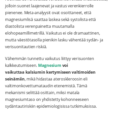
jolloin suonet laajenevat ja vastus verenkierrolle
pienenee. Meta-analyysit ovat osoittaneet, että
magnesiumlisä saattaa laskea sekä systolista että
diastolista verenpainetta muutamalla
elohopeamillimetrillä. Vaikutus ei ole dramaattinen,
mutta väestötasolla pienikin lasku vähentää sydän- ja
verisuonitautien riskiä.
Vähemmän tunnettu vaikutus liittyy verisuonten
kalkkeutumiseen.
Magnesium
voi
vaikuttaa
kalsiumin kertymiseen valtimoiden
seinämiin
, mikä hidastaa ateroskleroosin eli
valtimonkovettumataudin etenemistä. Tämä
mekanismi selittää osittain, miksi matala
magnesiumtaso on yhdistetty kohonneeseen
sydäntautiriskiin epidemiologisissa tutkimuksissa.