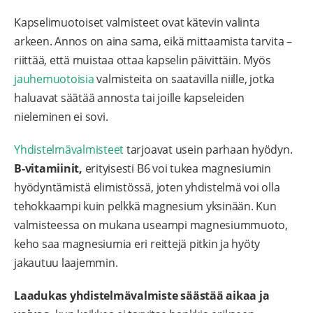
Kapselimuotoiset valmisteet ovat kätevin valinta
arkeen. Annos on aina sama, eikä mittaamista tarvita –
riittää, että muistaa ottaa kapselin päivittäin. Myös
jauhemuotoisia
valmisteita on saatavilla niille, jotka
haluavat säätää annosta tai joille kapseleiden
nieleminen ei sovi.
Yhdistelmävalmisteet
tarjoavat usein parhaan hyödyn.
B-vitamiinit,
erityisesti B6 voi tukea magnesiumin
hyödyntämistä elimistössä, joten yhdistelmä voi olla
tehokkaampi kuin pelkkä magnesium yksinään. Kun
valmisteessa on mukana useampi magnesiummuoto,
keho saa magnesiumia eri reittejä pitkin ja hyöty
jakautuu laajemmin.
Laadukas yhdistelmävalmiste säästää aikaa ja