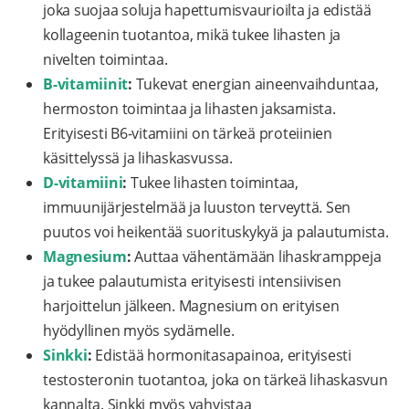
joka suojaa soluja hapettumisvaurioilta ja edistää
kollageenin tuotantoa, mikä tukee lihasten ja
nivelten toimintaa.
B-vitamiinit
:
Tukevat energian aineenvaihduntaa,
hermoston toimintaa ja lihasten jaksamista.
Erityisesti B6-vitamiini on tärkeä proteiinien
käsittelyssä ja lihaskasvussa.
D-vitamiini
:
Tukee lihasten toimintaa,
immuunijärjestelmää ja luuston terveyttä. Sen
puutos voi heikentää suorituskykyä ja palautumista.
Magnesium
:
Auttaa vähentämään lihaskramppeja
ja tukee palautumista erityisesti intensiivisen
harjoittelun jälkeen. Magnesium on erityisen
hyödyllinen myös sydämelle.
Sinkki
:
Edistää hormonitasapainoa, erityisesti
testosteronin tuotantoa, joka on tärkeä lihaskasvun
kannalta. Sinkki myös vahvistaa