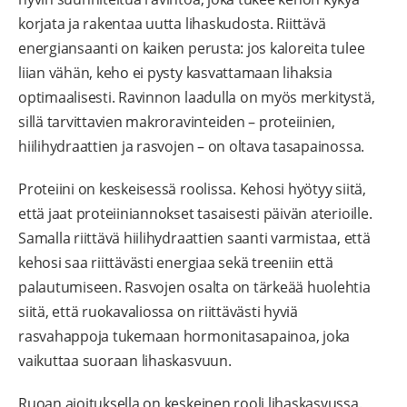
korjata ja rakentaa uutta lihaskudosta. Riittävä
energiansaanti on kaiken perusta: jos kaloreita tulee
liian vähän, keho ei pysty kasvattamaan lihaksia
optimaalisesti. Ravinnon laadulla on myös merkitystä,
sillä tarvittavien makroravinteiden – proteiinien,
hiilihydraattien ja rasvojen – on oltava tasapainossa.
Proteiini on keskeisessä roolissa. Kehosi hyötyy siitä,
että jaat proteiiniannokset tasaisesti päivän aterioille.
Samalla riittävä hiilihydraattien saanti varmistaa, että
kehosi saa riittävästi energiaa sekä treeniin että
palautumiseen. Rasvojen osalta on tärkeää huolehtia
siitä, että ruokavaliossa on riittävästi hyviä
rasvahappoja tukemaan hormonitasapainoa, joka
vaikuttaa suoraan lihaskasvuun.
Ruoan ajoituksella on keskeinen rooli lihaskasvussa.