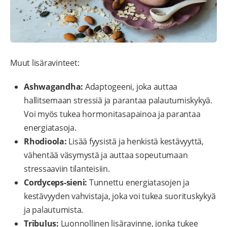
Muut lisäravinteet:
Ashwagandha:
Adaptogeeni, joka auttaa
hallitsemaan stressiä ja parantaa palautumiskykyä.
Voi myös tukea hormonitasapainoa ja parantaa
energiatasoja.
Rhodioola:
Lisää fyysistä ja henkistä kestävyyttä,
vähentää väsymystä ja auttaa sopeutumaan
stressaaviin tilanteisiin.
Cordyceps-sieni:
Tunnettu energiatasojen ja
kestävyyden vahvistaja, joka voi tukea suorituskykyä
ja palautumista.
Tribulus:
Luonnollinen lisäravinne, jonka tukee