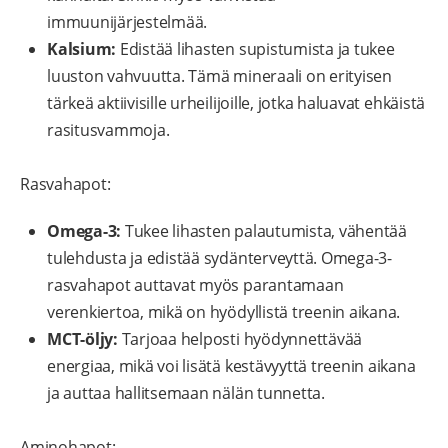
immuunijärjestelmää.
Kalsium:
Edistää lihasten supistumista ja tukee
luuston vahvuutta. Tämä mineraali on erityisen
tärkeä aktiivisille urheilijoille, jotka haluavat ehkäistä
rasitusvammoja.
Rasvahapot:
Omega-3:
Tukee lihasten palautumista, vähentää
tulehdusta ja edistää sydänterveyttä. Omega-3-
rasvahapot auttavat myös parantamaan
verenkiertoa, mikä on hyödyllistä treenin aikana.
MCT-öljy:
Tarjoaa helposti hyödynnettävää
energiaa, mikä voi lisätä kestävyyttä treenin aikana
ja auttaa hallitsemaan nälän tunnetta.
Aminohapot: