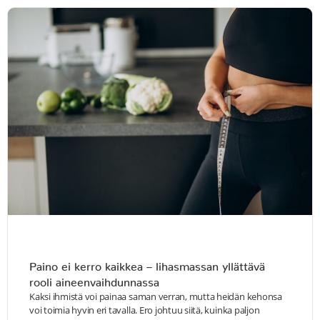
Paino ei kerro kaikkea – lihasmassan yllättävä
rooli aineenvaihdunnassa
Kaksi ihmistä voi painaa saman verran, mutta heidän kehonsa
voi toimia hyvin eri tavalla. Ero johtuu siitä, kuinka paljon