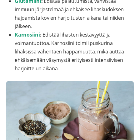
Glutamiini
:
Edistää palautumista, vahvistaa
immuunijärjestelmää ja ehkäisee lihaskudoksen
hajoamista kovien harjoitusten aikana tai niiden
jälkeen.
Karnosiini
:
Edistää lihasten kestävyyttä ja
voimantuottoa. Karnosiini toimii puskurina
lihaksissa vähentäen happamuutta, mikä auttaa
ehkäisemään väsymystä erityisesti intensiivisen
harjoittelun aikana.