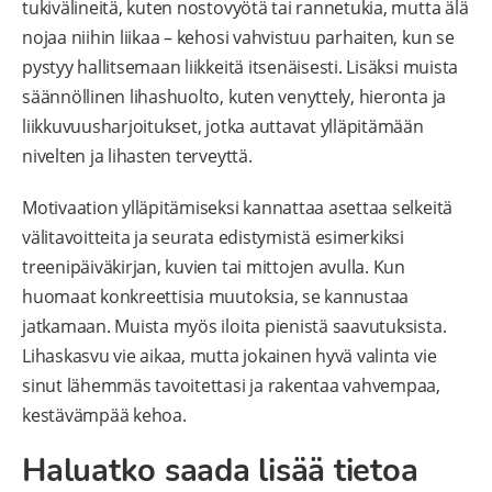
tukivälineitä, kuten nostovyötä tai rannetukia, mutta älä
nojaa niihin liikaa – kehosi vahvistuu parhaiten, kun se
pystyy hallitsemaan liikkeitä itsenäisesti. Lisäksi muista
säännöllinen lihashuolto, kuten venyttely, hieronta ja
liikkuvuusharjoitukset, jotka auttavat ylläpitämään
nivelten ja lihasten terveyttä.
Motivaation ylläpitämiseksi kannattaa asettaa selkeitä
välitavoitteita ja seurata edistymistä esimerkiksi
treenipäiväkirjan, kuvien tai mittojen avulla. Kun
huomaat konkreettisia muutoksia, se kannustaa
jatkamaan. Muista myös iloita pienistä saavutuksista.
Lihaskasvu vie aikaa, mutta jokainen hyvä valinta vie
sinut lähemmäs tavoitettasi ja rakentaa vahvempaa,
kestävämpää kehoa.
Haluatko saada lisää tietoa