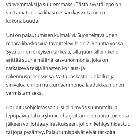
vahvemmaksi ja suuremmaksi. Tästä syystä lepo on
välttämätön osa lihasmassan kasvattamisen
kokonaisuutta.
Uni on palautumisen kulmakivi. Suositeltava unen
määrä lihaskasvua tavoitteleville on 7–9 tuntia yössä.
Syvä uni on erityisen tärkeää, sillä juuri silloin keho
erittää suuria määriä kasvuhormonia, joka on
ratkaiseva tekijä lihasten korjaus- ja
rakennusprosessissa. Vältä raskasta ruokailua ja
sinivaloa ennen nukkumaanmenoa laadukkaan unen
varmistamiseksi.
Harjoitusohjelmassa tulisi olla myös suunniteltuja
lepopäiviä. Lihasryhmien harjoittaminen päivä toisensa
jälkeen voi johtaa ylirasitukseen, jolloin kehitys hidastuu
tai jopa pysähtyy. Palautumispäivät eivät tarkoita