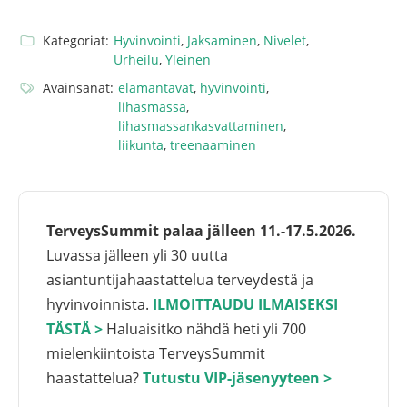
Kategoriat:
Hyvinvointi
,
Jaksaminen
,
Nivelet
,
Urheilu
,
Yleinen
Avainsanat:
elämäntavat
,
hyvinvointi
,
lihasmassa
,
lihasmassankasvattaminen
,
liikunta
,
treenaaminen
TerveysSummit palaa jälleen 11.-17.5.2026.
Luvassa jälleen yli 30 uutta
asiantuntijahaastattelua terveydestä ja
hyvinvoinnista.
ILMOITTAUDU ILMAISEKSI
TÄSTÄ >
Haluaisitko nähdä heti yli 700
mielenkiintoista TerveysSummit
haastattelua?
Tutustu VIP-jäsenyyteen >