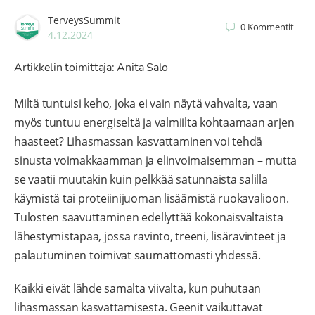
TerveysSummit
0
Kommentit
4.12.2024
Artikkelin toimittaja: Anita Salo
Miltä tuntuisi keho, joka ei vain näytä vahvalta, vaan
myös tuntuu energiseltä ja valmiilta kohtaamaan arjen
haasteet? Lihasmassan kasvattaminen voi tehdä
sinusta voimakkaamman ja elinvoimaisemman – mutta
se vaatii muutakin kuin pelkkää satunnaista salilla
käymistä tai proteiinijuoman lisäämistä ruokavalioon.
Tulosten saavuttaminen edellyttää kokonaisvaltaista
lähestymistapaa, jossa ravinto, treeni, lisäravinteet ja
palautuminen toimivat saumattomasti yhdessä.
Kaikki eivät lähde samalta viivalta, kun puhutaan
lihasmassan kasvattamisesta. Geenit vaikuttavat