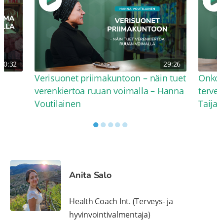
30:32
29:26
Verisuonet priimakuntoon – näin tuet
Onko 
verenkiertoa ruuan voimalla – Hanna
terve
Voutilainen
Taija
●
●
●
●
●
Anita Salo
Health Coach Int. (Terveys- ja
hyvinvointivalmentaja)