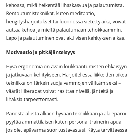
kehossa, mikä heikentää lihaskasvua ja palautumista.
Rentoutumistekniikat, kuten meditaatio,
hengitysharjoitukset tai luonnossa vietetty aika, voivat
auttaa kehoa ja mieltä palautumaan tehokkaammin.
Lepo ja palautuminen ovat aktiivisen kehityksen aikaa.
Motivaatio ja pitkäjänteisyys
Hyvä ergonomia on avain loukkaantumisten ehkäisyyn
ja jatkuvaan kehitykseen. Harjoitellessa liikkeiden oikea
tekniikka on tärkein suoja vammojen välttämiseksi –
väärät liikeradat voivat rasittaa niveliä, jänteitä ja
lihaksia tarpeettomasti.
Panosta alusta alkaen hyvään tekniikkaan ja älä epäröi
pyytää ammattilaisen kuten personal trainerin apua,
jos olet epävarma suoritustavastasi. Käytä tarvittaessa