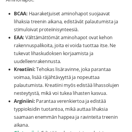
BCAA:
Haaraketjuiset aminohapot suojaavat
lihaksia treenin aikana, edistävät palautumista ja
stimuloivat proteiinisynteesiä.
EAA:
Välttämättömät aminohapot ovat kehon
rakennuspalikoita, joita ei voida tuottaa itse. Ne
tukevat lihaskudoksen korjaamista ja
uudelleenrakennusta.
Kreatiini:
Tehokas lisäravinne, joka parantaa
voimaa, lisää räjähtävyyttä ja nopeuttaa
palautumista. Kreatiini myös edistää lihassolujen
nesteytystä, mikä voi tukea lihasten kasvua.
Arginiini:
Parantaa verenkiertoa ja edistää
typpioksidin tuotantoa, mikä auttaa lihaksia
saamaan enemmän happea ja ravinteita treenin
aikana.