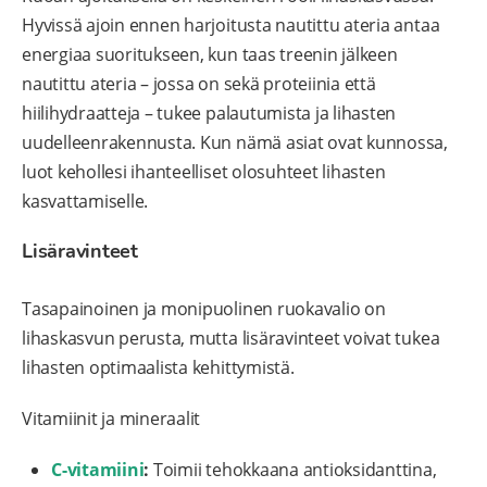
Hyvissä ajoin ennen harjoitusta nautittu ateria antaa
energiaa suoritukseen, kun taas treenin jälkeen
nautittu ateria – jossa on sekä proteiinia että
hiilihydraatteja – tukee palautumista ja lihasten
uudelleenrakennusta. Kun nämä asiat ovat kunnossa,
luot kehollesi ihanteelliset olosuhteet lihasten
kasvattamiselle.
Lisäravinteet
Tasapainoinen ja monipuolinen ruokavalio on
lihaskasvun perusta, mutta lisäravinteet voivat tukea
lihasten optimaalista kehittymistä.
Vitamiinit ja mineraalit
C-vitamiini
:
Toimii tehokkaana antioksidanttina,