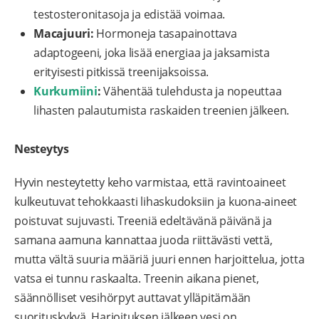
testosteronitasoja ja edistää voimaa.
Macajuuri:
Hormoneja tasapainottava
adaptogeeni, joka lisää energiaa ja jaksamista
erityisesti pitkissä treenijaksoissa.
Kurkumiini
:
Vähentää tulehdusta ja nopeuttaa
lihasten palautumista raskaiden treenien jälkeen.
Nesteytys
Hyvin nesteytetty keho varmistaa, että ravintoaineet
kulkeutuvat tehokkaasti lihaskudoksiin ja kuona-aineet
poistuvat sujuvasti. Treeniä edeltävänä päivänä ja
samana aamuna kannattaa juoda riittävästi vettä,
mutta vältä suuria määriä juuri ennen harjoittelua, jotta
vatsa ei tunnu raskaalta. Treenin aikana pienet,
säännölliset vesihörpyt auttavat ylläpitämään
suorituskykyä. Harjoituksen jälkeen vesi on