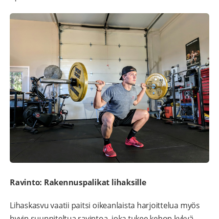
Ravinto: Rakennuspalikat lihaksille
Lihaskasvu vaatii paitsi oikeanlaista harjoittelua myös
hyvin suunniteltua ravintoa, joka tukee kehon kykyä