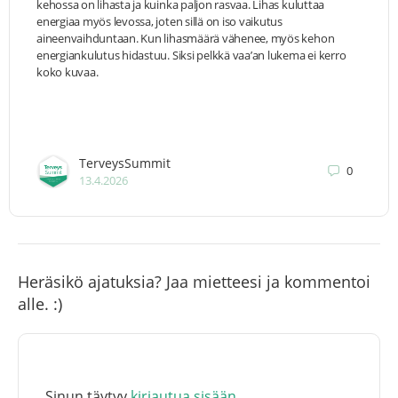
kehossa on lihasta ja kuinka paljon rasvaa. Lihas kuluttaa
energiaa myös levossa, joten sillä on iso vaikutus
aineenvaihduntaan. Kun lihasmäärä vähenee, myös kehon
energiankulutus hidastuu. Siksi pelkkä vaa’an lukema ei kerro
koko kuvaa.
TerveysSummit
0
13.4.2026
Heräsikö ajatuksia? Jaa mietteesi ja kommentoi
alle. :)
Sinun täytyy
kirjautua sisään