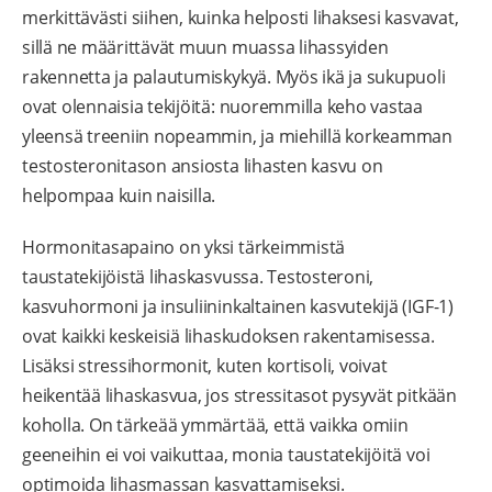
merkittävästi siihen, kuinka helposti lihaksesi kasvavat,
sillä ne määrittävät muun muassa lihassyiden
rakennetta ja palautumiskykyä. Myös ikä ja sukupuoli
ovat olennaisia tekijöitä: nuoremmilla keho vastaa
yleensä treeniin nopeammin, ja miehillä korkeamman
testosteronitason ansiosta lihasten kasvu on
helpompaa kuin naisilla.
Hormonitasapaino on yksi tärkeimmistä
taustatekijöistä lihaskasvussa. Testosteroni,
kasvuhormoni ja insuliininkaltainen kasvutekijä (IGF-1)
ovat kaikki keskeisiä lihaskudoksen rakentamisessa.
Lisäksi stressihormonit, kuten kortisoli, voivat
heikentää lihaskasvua, jos stressitasot pysyvät pitkään
koholla. On tärkeää ymmärtää, että vaikka omiin
geeneihin ei voi vaikuttaa, monia taustatekijöitä voi
optimoida lihasmassan kasvattamiseksi.