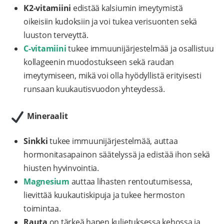
K2-vitamiini
edistää kalsiumin imeytymistä
oikeisiin kudoksiin ja voi tukea verisuonten sekä
luuston terveyttä.
C-vitamiini
tukee immuunijärjestelmää ja osallistuu
kollageenin muodostukseen sekä raudan
imeytymiseen, mikä voi olla hyödyllistä erityisesti
runsaan kuukautisvuodon yhteydessä.
Mineraalit
Sinkki
tukee immuunijärjestelmää, auttaa
hormonitasapainon säätelyssä ja edistää ihon sekä
hiusten hyvinvointia.
Magnesium
auttaa lihasten rentoutumisessa,
lievittää kuukautiskipuja ja tukee hermoston
toimintaa.
Rauta
on tärkeä hapen kuljetuksessa kehossa ja