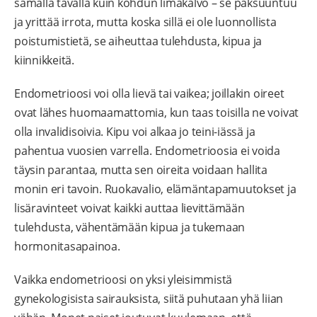
samalla tavalla kuin kohdun limakalvo – se paksuuntuu
ja yrittää irrota, mutta koska sillä ei ole luonnollista
poistumistietä, se aiheuttaa tulehdusta, kipua ja
kiinnikkeitä.
Endometrioosi voi olla lievä tai vaikea; joillakin oireet
ovat lähes huomaamattomia, kun taas toisilla ne voivat
olla invalidisoivia. Kipu voi alkaa jo teini-iässä ja
pahentua vuosien varrella. Endometrioosia ei voida
täysin parantaa, mutta sen oireita voidaan hallita
monin eri tavoin. Ruokavalio, elämäntapamuutokset ja
lisäravinteet voivat kaikki auttaa lievittämään
tulehdusta, vähentämään kipua ja tukemaan
hormonitasapainoa.
Vaikka endometrioosi on yksi yleisimmistä
gynekologisista sairauksista, siitä puhutaan yhä liian