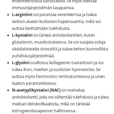
endometrioosia sairastavilla. Se myös edistää
immuunijärjestelmän tasapainoa.
L-arginiini
voi parantaa verenkiertoa ja tukea
lantion alueen kudosten hapensaantia, mikä voi
auttaa lievittämään tulehdusta.
L-kysteiini
on tärkeä antioksidanttien, kuten
glutationin, muodostuksessa. Se voi suojata soluja
oksidatiiviselta stressiltä ja tukee kehon luonnollista
puhdistusjärjestelmää.
L-glysiini
osallistuu kollageenin tuotantoon ja voi
tukea ihon, nivelten ja suoliston hyvinvointia. Se
auttaa myös hermoston rentoutumisessa ja unen
laadun parantamisessa.
N-asetyylikysteiini (NAC)
on voimakas
antioksidantti, joka voi vähentää tulehdusta ja tukea
maksan detoksifikaatiota, mikä on tärkeää
estrogeenitasapainon hallinnassa.