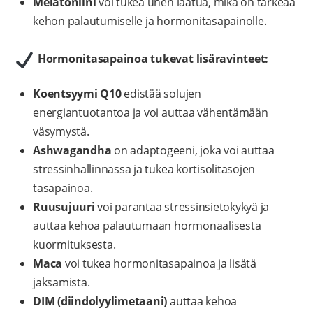
Melatoniini
voi tukea unen laatua, mikä on tärkeää
kehon palautumiselle ja hormonitasapainolle.
Hormonitasapainoa tukevat lisäravinteet:
Koentsyymi Q10
edistää solujen
energiantuotantoa ja voi auttaa vähentämään
väsymystä.
Ashwagandha
on adaptogeeni, joka voi auttaa
stressinhallinnassa ja tukea kortisolitasojen
tasapainoa.
Ruusujuuri
voi parantaa stressinsietokykyä ja
auttaa kehoa palautumaan hormonaalisesta
kuormituksesta.
Maca
voi tukea hormonitasapainoa ja lisätä
jaksamista.
DIM (diindolyyli­metaani)
auttaa kehoa