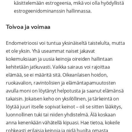
käsittelemään estrogeenia, mikä voi olla hyödyllistä
estrogeenidominanssin hallinnassa.
Toivoa ja voimaa
Endometrioosi voi tuntua yksinäiseltä taistelulta, mutta
et ole yksin. Yhä useammat naiset jakavat
kokemuksiaan ja uusia keinoja oireiden hallintaan
kehitetään jatkuvasti. Vaikka sairaus voi rajoittaa
elämää, se ei määritä sitä. Oikeanlaisen hoidon,
ruokavalion, ravintolisien ja elämäntapamuutosten
avulla moni on löytänyt helpotusta ja saanut elämänsä
takaisin. Jokaisen keho on yksilöllinen, ja tärkeintä on
löytää juuri itselle sopivat keinot – oli se sitten lääkitys,
luonnollinen tuki tai niiden yhdistelmä. Älä koskaan
anna kenenkään vähätellä kipuasi. Hae tietoa, kokeile
rohkeasti erilaisia keinoja ja pidä huolta omasta