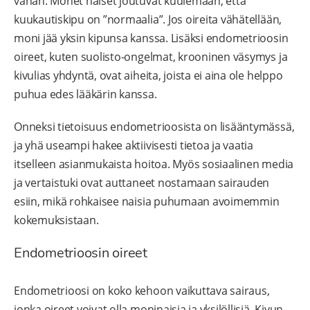
vähän. Monet naiset joutuvat kuulemaan, että
kuukautiskipu on ”normaalia”. Jos oireita vähätellään,
moni jää yksin kipunsa kanssa. Lisäksi endometrioosin
oireet, kuten suolisto-ongelmat, krooninen väsymys ja
kivulias yhdyntä, ovat aiheita, joista ei aina ole helppo
puhua edes lääkärin kanssa.
Onneksi tietoisuus endometrioosista on lisääntymässä,
ja yhä useampi hakee aktiivisesti tietoa ja vaatia
itselleen asianmukaista hoitoa. Myös sosiaalinen media
ja vertaistuki ovat auttaneet nostamaan sairauden
esiin, mikä rohkaisee naisia puhumaan avoimemmin
kokemuksistaan.
Endometrioosin oireet
Endometrioosi on koko kehoon vaikuttava sairaus,
jonka oireet voivat olla moninaisia ja yksilöllisiä. Kivun