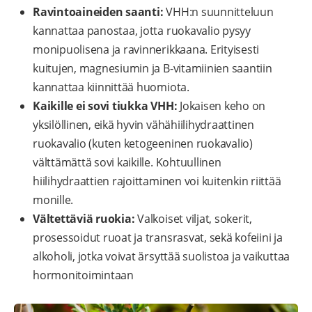
Ravintoaineiden saanti:
VHH:n suunnitteluun
kannattaa panostaa, jotta ruokavalio pysyy
monipuolisena ja ravinnerikkaana. Erityisesti
kuitujen, magnesiumin ja B-vitamiinien saantiin
kannattaa kiinnittää huomiota.
Kaikille ei sovi tiukka VHH:
Jokaisen keho on
yksilöllinen, eikä hyvin vähähiilihydraattinen
ruokavalio (kuten ketogeeninen ruokavalio)
välttämättä sovi kaikille. Kohtuullinen
hiilihydraattien rajoittaminen voi kuitenkin riittää
monille.
Vältettäviä ruokia:
Valkoiset viljat, sokerit,
prosessoidut ruoat ja transrasvat, sekä kofeiini ja
alkoholi, jotka voivat ärsyttää suolistoa ja vaikuttaa
hormonitoimintaan