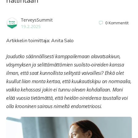
hallintaan
TerveysSummit
0
Kommentit
19.2.2025
Artikkelin toimittaja: Anita Salo
Joudutko säännöllisesti kamppailemaan alavatsakivun,
väsymyksen ja selittämättömien suolisto-oireiden kanssa
ilman, että saat kunnollista selitystä vaivoillesi? Ehkä olet
kuullut liian monta kertaa, että kuukautiskipu on normaalia,
vaikka kehossasi jokin ei tunnu olevan kohdallaan. Moni
elää vuosia tietämättä, että heidän oireidensa taustalla voi
olla krooninen sairaus nimeltä endometrioosi.