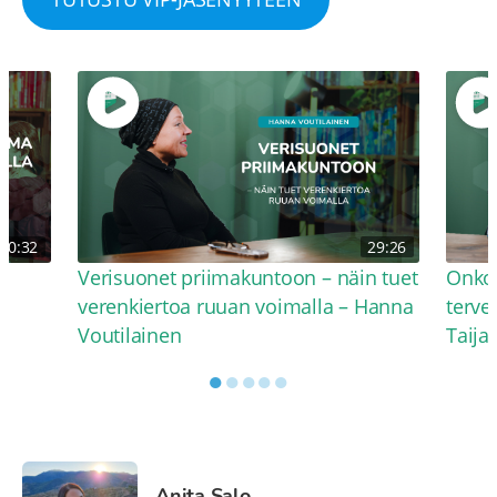
30:32
29:26
Verisuonet priimakuntoon – näin tuet
Onko 
verenkiertoa ruuan voimalla – Hanna
terve
Voutilainen
Taija
●
●
●
●
●
Anita Salo