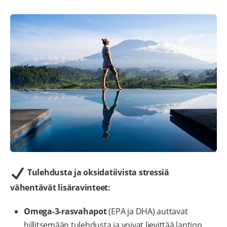
Tulehdusta ja oksidatiivista stressiä
vähentävät lisäravinteet:
Omega-3-rasvahapot
(EPA ja DHA) auttavat
hillitsemään tulehdusta ja voivat lievittää lantion