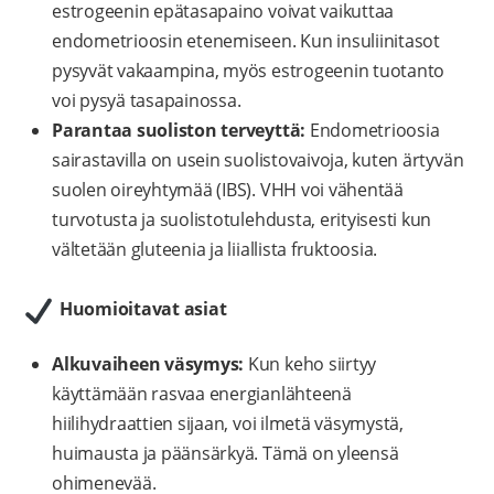
estrogeenin epätasapaino voivat vaikuttaa
endometrioosin etenemiseen. Kun insuliinitasot
pysyvät vakaampina, myös estrogeenin tuotanto
voi pysyä tasapainossa.
Parantaa suoliston terveyttä:
Endometrioosia
sairastavilla on usein suolistovaivoja, kuten ärtyvän
suolen oireyhtymää (IBS). VHH voi vähentää
turvotusta ja suolistotulehdusta, erityisesti kun
vältetään gluteenia ja liiallista fruktoosia.
Huomioitavat asiat
Alkuvaiheen väsymys:
Kun keho siirtyy
käyttämään rasvaa energianlähteenä
hiilihydraattien sijaan, voi ilmetä väsymystä,
huimausta ja päänsärkyä. Tämä on yleensä
ohimenevää.