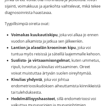
sijainti, voimakkuus ja ajankohta vaihtelevat, mikä tekee
diagnosoinnista haastavaa.
Tyypillisimpiä oireita ovat:
Voimakas kuukautiskipu
, joka voi alkaa jo ennen
vuodon alkamista ja jatkua sen jälkeenkin.
Lantion ja alaselän krooninen kipu
, joka voi
tuntua myös reisissä ja säteillä laajemmalle kehoon.
Suolisto- ja virtsaamisongelmat
, kuten ummetus,
ripuli, turvotus ja kivulias virtsaaminen. Oireet
voivat muistuttaa ärtyvän suolen oireyhtymää.
Kivulias yhdyntä
, joka voi johtua
endometrioosikudoksen aiheuttamista kiinnikkeistä
tai tulehduksesta.
Hedelmällisyyshaasteet
, sillä endometrioosi voi
vaikuttaa munasarjojen ja munanjohtimien