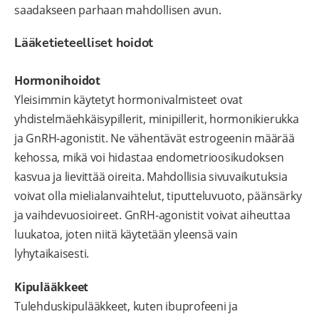
saadakseen parhaan mahdollisen avun.
Lääketieteelliset hoidot
Hormonihoidot
Yleisimmin käytetyt hormonivalmisteet ovat
yhdistelmäehkäisypillerit, minipillerit, hormonikierukka
ja GnRH-agonistit. Ne vähentävät estrogeenin määrää
kehossa, mikä voi hidastaa endometrioosikudoksen
kasvua ja lievittää oireita. Mahdollisia sivuvaikutuksia
voivat olla mielialanvaihtelut, tiputteluvuoto, päänsärky
ja vaihdevuosioireet. GnRH-agonistit voivat aiheuttaa
luukatoa, joten niitä käytetään yleensä vain
lyhytaikaisesti.
Kipulääkkeet
Tulehduskipulääkkeet, kuten ibuprofeeni ja