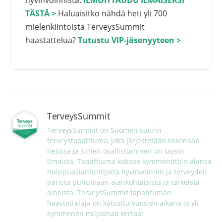
hyvinvoinnista.
ILMOITTAUDU ILMAISEKSI
TÄSTÄ >
Haluaisitko nähdä heti yli 700
mielenkiintoista TerveysSummit
haastattelua?
Tutustu VIP-jäsenyyteen >
TerveysSummit
TerveysSummit on Suomen suurin 
terveystapahtuma, joka järjestetään kokonaan 
netissä ja siihen osallistuminen on täysin 
ilmaista. Tapahtuma kokoaa kymmenittäin alansa 
huippuasiantuntijoita hyvinvoinnin ja terveyden 
parista puhumaan ajankohtaisista ja tärkeistä 
aiheista. TerveysSummit tapahtuman 
haastatteluja on katsottu vuosien aikana jo yli 
kymmenen miljoonaa kertaa!