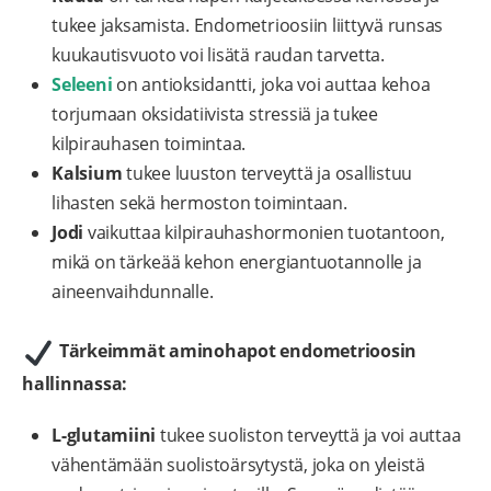
tukee jaksamista. Endometrioosiin liittyvä runsas
kuukautisvuoto voi lisätä raudan tarvetta.
Seleeni
on antioksidantti, joka voi auttaa kehoa
torjumaan oksidatiivista stressiä ja tukee
kilpirauhasen toimintaa.
Kalsium
tukee luuston terveyttä ja osallistuu
lihasten sekä hermoston toimintaan.
Jodi
vaikuttaa kilpirauhashormonien tuotantoon,
mikä on tärkeää kehon energiantuotannolle ja
aineenvaihdunnalle.
Tärkeimmät aminohapot endometrioosin
hallinnassa:
L-glutamiini
tukee suoliston terveyttä ja voi auttaa
vähentämään suolistoärsytystä, joka on yleistä