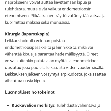
naprokseeni, voivat auttaa lievittämään kipua ja
tulehdusta, mutta eivät vaikuta endometrioosin
etenemiseen. Pitkäaikainen käyttö voi ärsyttää vatsaa ja
kuormittaa maksaa sekä munuaisia.
Kirurgia (laparoskopia)
Leikkaushoidolla voidaan poistaa
endometrioosipesäkkeitä ja kiinnikkeitä, mikä voi
vähentää kipua ja parantaa hedelmällisyyttä. Oireet
voivat kuitenkin palata ajan myötä, ja endometrioosi
uusiutuu jopa puolella leikatuista viiden vuoden sisällä.
Leikkauksen jälkeen voi syntyä arpikudosta, joka saattaa
aiheuttaa uusia kipuja.
Luonnolliset hoitokeinot
Ruokavalion merkitys
: Tulehdusta vähentävä ja