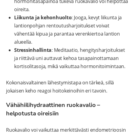
hormonitasapainoa tukeva ruokavalio voi helpottaa
oireita.
Liikunta ja kehonhuolto
: Jooga, kevyt liikunta ja
lantionpohjan rentoutusharjoitukset voivat
vähentää kipua ja parantaa verenkiertoa lantion
alueella.
Stressinhallinta
: Meditaatio, hengitysharjoitukset
ja riittävä uni auttavat kehoa tasapainottamaan
kortisolitasoja, mikä vaikuttaa hormonitoimintaan.
Kokonaisvaltainen lähestymistapa on tärkeä, sillä
jokaisen keho reagoi hoitokeinoihin eri tavoin.
Vähähiilihydraattinen ruokavalio –
helpotusta oireisiin
Ruokavalio voi vaikuttaa merkittävästi endometrioosin