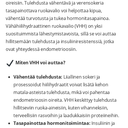
oireisiin. Tulehdusta vähentävä ja verensokeria
tasapainottava ruokavalio voi helpottaa kipua,
vähentää turvotusta ja tukea hormonitasapainoa.
Vähähiilihydraattinen ruokavalio (VHH) on yksi
suosituimmista lähestymistavoista, sillä se voi auttaa
hillitsemään tulehdusta ja insuliiniresistenssiä, jotka
ovat yhteydessä endometrioosiin.
Miten VHH voi auttaa?
Vähentää tulehdusta:
Liiallinen sokeri ja
prosessoidut hiilihydraatit voivat lisätä kehon
matala-asteista tulehdusta, mikä voi pahentaa
endometrioosin oireita. VHH keskittyy tulehdusta
hillitseviin ruoka-aineisiin, kuten vihanneksiin,
terveellisiin rasvoihin ja laadukkaisiin proteiineihin.
Tasapainottaa hormonitoimintaa:
Insuliinin ja