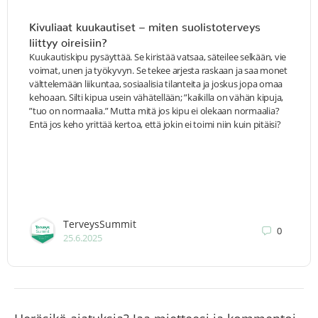
Kivuliaat kuukautiset – miten suolistoterveys
liittyy oireisiin?
Kuukautiskipu pysäyttää. Se kiristää vatsaa, säteilee selkään, vie
voimat, unen ja työkyvyn. Se tekee arjesta raskaan ja saa monet
välttelemään liikuntaa, sosiaalisia tilanteita ja joskus jopa omaa
kehoaan. Silti kipua usein vähätellään; ”kaikilla on vähän kipuja,
”tuo on normaalia.” Mutta mitä jos kipu ei olekaan normaalia?
Entä jos keho yrittää kertoa, että jokin ei toimi niin kuin pitäisi?
TerveysSummit
0
25.6.2025