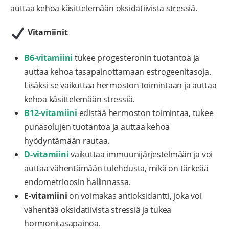
auttaa kehoa käsittelemään oksidatiivista stressiä.
Vitamiinit
B6-vitamiini
tukee progesteronin tuotantoa ja
auttaa kehoa tasapainottamaan estrogeenitasoja.
Lisäksi se vaikuttaa hermoston toimintaan ja auttaa
kehoa käsittelemään stressiä.
B12-vitamiini
edistää hermoston toimintaa, tukee
punasolujen tuotantoa ja auttaa kehoa
hyödyntämään rautaa.
D-vitamiini
vaikuttaa immuunijärjestelmään ja voi
auttaa vähentämään tulehdusta, mikä on tärkeää
endometrioosin hallinnassa.
E-vitamiini
on voimakas antioksidantti, joka voi
vähentää oksidatiivista stressiä ja tukea
hormonitasapainoa.