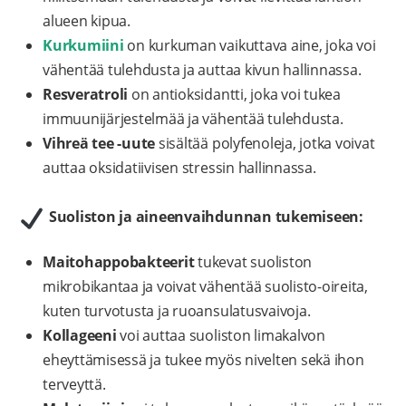
alueen kipua.
Kurkumiini
on kurkuman vaikuttava aine, joka voi
vähentää tulehdusta ja auttaa kivun hallinnassa.
Resveratroli
on antioksidantti, joka voi tukea
immuunijärjestelmää ja vähentää tulehdusta.
Vihreä tee -uute
sisältää polyfenoleja, jotka voivat
auttaa oksidatiivisen stressin hallinnassa.
Suoliston ja aineenvaihdunnan tukemiseen:
Maitohappobakteerit
tukevat suoliston
mikrobikantaa ja voivat vähentää suolisto-oireita,
kuten turvotusta ja ruoansulatusvaivoja.
Kollageeni
voi auttaa suoliston limakalvon
eheyttämisessä ja tukee myös nivelten sekä ihon
terveyttä.