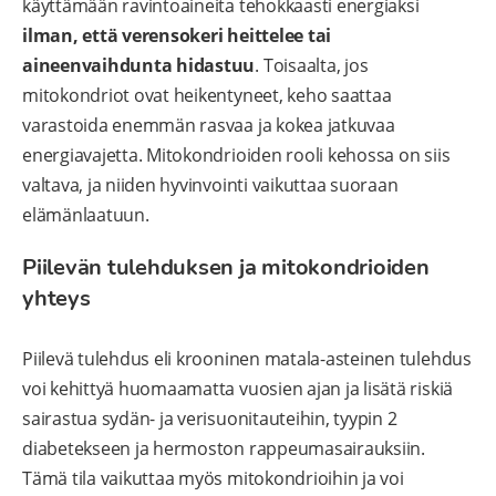
käyttämään ravintoaineita tehokkaasti energiaksi
ilman, että verensokeri heittelee tai
aineenvaihdunta hidastuu
. Toisaalta, jos
mitokondriot ovat heikentyneet, keho saattaa
varastoida enemmän rasvaa ja kokea jatkuvaa
energiavajetta. Mitokondrioiden rooli kehossa on siis
valtava, ja niiden hyvinvointi vaikuttaa suoraan
elämänlaatuun.
Piilevän tulehduksen ja mitokondrioiden
yhteys
Piilevä tulehdus eli krooninen matala-asteinen tulehdus
voi kehittyä huomaamatta vuosien ajan ja lisätä riskiä
sairastua sydän- ja verisuonitauteihin, tyypin 2
diabetekseen ja hermoston rappeumasairauksiin.
Tämä tila vaikuttaa myös mitokondrioihin ja voi