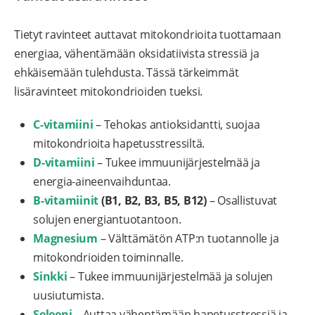
Tietyt ravinteet auttavat mitokondrioita tuottamaan
energiaa, vähentämään oksidatiivista stressiä ja
ehkäisemään tulehdusta. Tässä tärkeimmät
lisäravinteet mitokondrioiden tueksi.
C-vitamiini
– Tehokas antioksidantti, suojaa
mitokondrioita hapetusstressiltä.
D-vitamiini
– Tukee immuunijärjestelmää ja
energia-aineenvaihduntaa.
B-vitamiinit
(B1, B2, B3, B5, B12)
– Osallistuvat
solujen energiantuotantoon.
Magnesium
– Välttämätön ATP:n tuotannolle ja
mitokondrioiden toiminnalle.
Sinkki
– Tukee immuunijärjestelmää ja solujen
uusiutumista.
Seleeni
– Auttaa vähentämään hapetusstressiä ja