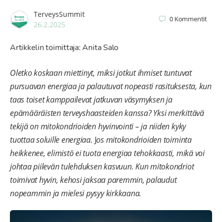
TerveysSummit
0
Kommentit
26.2.2025
Artikkelin toimittaja: Anita Salo
Oletko koskaan miettinyt, miksi jotkut ihmiset tuntuvat
pursuavan energiaa ja palautuvat nopeasti rasituksesta, kun
taas toiset kamppailevat jatkuvan väsymyksen ja
epämääräisten terveyshaasteiden kanssa? Yksi merkittävä
tekijä on mitokondrioiden hyvinvointi – ja niiden kyky
tuottaa soluille energiaa.
J
os mitokondrioiden toiminta
heikkenee, elimistö ei tuota energiaa tehokkaasti, mikä voi
johtaa piilevän tulehduksen kasvuun. Kun mitokondriot
toimivat hyvin, kehosi jaksaa paremmin, palaudut
nopeammin ja mielesi pysyy kirkkaana.