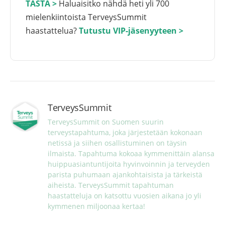
TÄSTÄ >
Haluaisitko nähdä heti yli 700
mielenkiintoista TerveysSummit
haastattelua?
Tutustu VIP-jäsenyyteen >
TerveysSummit
TerveysSummit on Suomen suurin 
terveystapahtuma, joka järjestetään kokonaan 
netissä ja siihen osallistuminen on täysin 
ilmaista. Tapahtuma kokoaa kymmenittäin alansa 
huippuasiantuntijoita hyvinvoinnin ja terveyden 
parista puhumaan ajankohtaisista ja tärkeistä 
aiheista. TerveysSummit tapahtuman 
haastatteluja on katsottu vuosien aikana jo yli 
kymmenen miljoonaa kertaa!