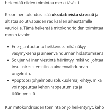
heikentää niiden toimintaa merkittävästi.
Krooninen tulehdus lisää
oksidatiivista stressiä
ja
altistaa solut vapaiden radikaalien aiheuttamille
vaurioille. Tämä heikentää mitokondrioiden toimintaa
monin tavoin:
Energiantuotanto heikkenee, mikä näkyy
väsymyksenä ja aineenvaihdunnan hidastumisena.
Solujen välinen viestintä häiriintyy, mikä voi johtaa
insuliiniresistenssiin ja aineenvaihdunnan
ongelmiin.
Apoptoosi (ohjelmoitu solukuolema) kiihtyy, mikä
voi nopeuttaa kehon rappeutumista ja
ikääntymistä.
Kun mitokondrioiden toiminta on jo heikentynyt, keho