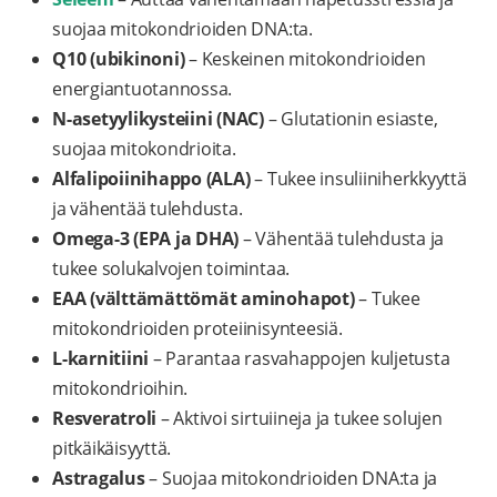
suojaa mitokondrioiden DNA:ta.
Q10 (ubikinoni)
– Keskeinen mitokondrioiden
energiantuotannossa.
N-asetyylikysteiini (NAC)
– Glutationin esiaste,
suojaa mitokondrioita.
Alfalipoiinihappo (ALA)
– Tukee insuliiniherkkyyttä
ja vähentää tulehdusta.
Omega-3 (EPA ja DHA)
– Vähentää tulehdusta ja
tukee solukalvojen toimintaa.
EAA (välttämättömät aminohapot)
– Tukee
mitokondrioiden proteiinisynteesiä.
L-karnitiini
– Parantaa rasvahappojen kuljetusta
mitokondrioihin.
Resveratroli
– Aktivoi sirtuiineja ja tukee solujen
pitkäikäisyyttä.
Astragalus
– Suojaa mitokondrioiden DNA:ta ja