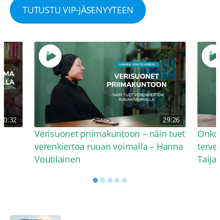
TUTUSTU VIP-JÄSENYYTEEN
30:32
29:26
Verisuonet priimakuntoon – näin tuet
Onko 
verenkiertoa ruuan voimalla – Hanna
terve
Voutilainen
Taija
●
●
●
●
●