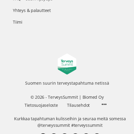
Yhteys & palautteet
Tiimi
Suomen suurin terveystapahtuma netissä
© 2026 - TerveysSummit | Biomed Oy
Menu
Tietosuojaseloste
Tilausehdot
Items
Kurkkaa tapahtuman kulisseihin ja seuraa meitä somessa
@terveyssummit #terveyssummit