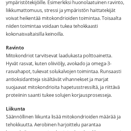
ympäristötekijöille. Esimerkiksi huonolaatuinen ravinto,
liikkumattomuus, stressi ja ympäristön haittatekijät
voivat heikentää mitokondrioiden toimintaa. Toisaalta
niiden toimintaa voidaan tukea tehokkaasti
kokonaisvaltaisilla keinoilla.
Ravinto
Mitokondriot tarvitsevat laadukasta polttoainetta.
Hyvät rasvat, kuten oliiviöljy, avokado ja omega-3-
rasvahapot, tukevat solukalvojen toimintaa. Runsaasti
antioksidantteja sisältävät vihannekset ja marjat
suojaavat mitokondrioita hapetusstressiltä, ja riittävä
proteiinin saanti tukee solujen korjausprosesseja.
Liikunta
Säännöllinen liikunta lisää mitokondrioiden määrää ja
tehokkuutta. Aerobinen harjoittelu parantaa