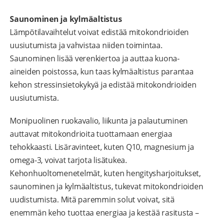
Saunominen ja kylmäaltistus
Lämpötilavaihtelut voivat edistää mitokondrioiden
uusiutumista ja vahvistaa niiden toimintaa.
Saunominen lisää verenkiertoa ja auttaa kuona-
aineiden poistossa, kun taas kylmäaltistus parantaa
kehon stressinsietokykyä ja edistää mitokondrioiden
uusiutumista.
Monipuolinen ruokavalio, liikunta ja palautuminen
auttavat mitokondrioita tuottamaan energiaa
tehokkaasti. Lisäravinteet, kuten Q10, magnesium ja
omega-3, voivat tarjota lisätukea.
Kehonhuoltomenetelmät, kuten hengitysharjoitukset,
saunominen ja kylmäaltistus, tukevat mitokondrioiden
uudistumista. Mitä paremmin solut voivat, sitä
enemmän keho tuottaa energiaa ja kestää rasitusta –