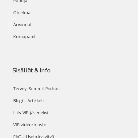
Puhujat
Ohjelma
Arvonnat
Kumppanit
Sisällöt & info
TerveysSummit Podcast
Blogi – Artikkelit
Liity VIP-jäseneksi
VIP-videokirjasto
FAQ – Usein kysyttyä