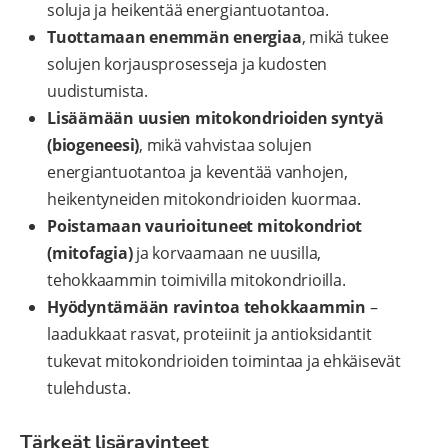
soluja ja heikentää energiantuotantoa.
Tuottamaan enemmän energiaa
, mikä tukee
solujen korjausprosesseja ja kudosten
uudistumista.
Lisäämään uusien mitokondrioiden syntyä
(biogeneesi)
, mikä vahvistaa solujen
energiantuotantoa ja keventää vanhojen,
heikentyneiden mitokondrioiden kuormaa.
Poistamaan vaurioituneet mitokondriot
(mitofagia)
ja korvaamaan ne uusilla,
tehokkaammin toimivilla mitokondrioilla.
Hyödyntämään ravintoa tehokkaammin
–
laadukkaat rasvat, proteiinit ja antioksidantit
tukevat mitokondrioiden toimintaa ja ehkäisevät
tulehdusta.
Tärkeät lisäravinteet