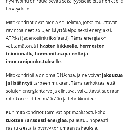
hyvinvointi on ratkaisevaa sekä fyysiselle että henkiselle
terveydelle.
Mitokondriot ovat pieniä soluelimiä, jotka muuttavat
ravintoaineet solujen käyttökelpoiseksi energiaksi,
ATP:ksi (adenosiinitrifosfaatti). Tämä energia on
välttämätöntä
lihasten liikkeelle, hermoston
toiminnalle, hormonitasapainolle ja
immuunipuolustukselle
.
Mitokondrioilla on oma DNA:nsä, ja ne voivat
jakautua
ja lisääntyä
tarpeen mukaan. Tämä tarkoittaa, että
solujen energiantarve ja elintavat vaikuttavat suoraan
mitokondrioiden määrään ja tehokkuuteen.
Kun mitokondriot toimivat optimaalisesti, keho
tuottaa runsaasti energiaa
, palautuu nopeasti
rasituksesta ja pystyy torjumaan sairauksia.