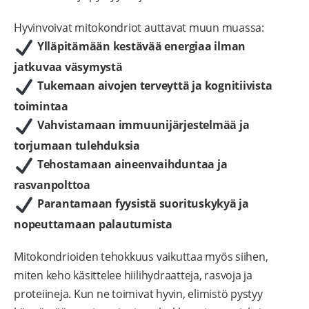
Hyvinvoivat mitokondriot auttavat muun muassa:
Ylläpitämään kestävää energiaa ilman
jatkuvaa väsymystä
Tukemaan aivojen terveyttä ja kognitiivista
toimintaa
Vahvistamaan immuunijärjestelmää ja
torjumaan tulehduksia
Tehostamaan aineenvaihduntaa ja
rasvanpolttoa
Parantamaan fyysistä suorituskykyä ja
nopeuttamaan palautumista
Mitokondrioiden tehokkuus vaikuttaa myös siihen,
miten keho käsittelee hiilihydraatteja, rasvoja ja
proteiineja. Kun ne toimivat hyvin, elimistö pystyy