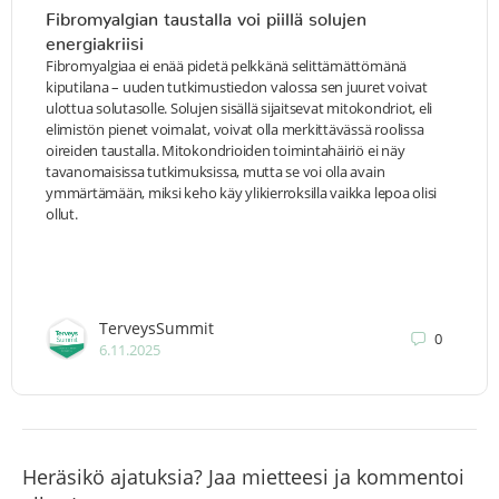
Fibromyalgian taustalla voi piillä solujen
energiakriisi
Fibromyalgiaa ei enää pidetä pelkkänä selittämättömänä
kiputilana – uuden tutkimustiedon valossa sen juuret voivat
ulottua solutasolle. Solujen sisällä sijaitsevat mitokondriot, eli
elimistön pienet voimalat, voivat olla merkittävässä roolissa
oireiden taustalla. Mitokondrioiden toimintahäiriö ei näy
tavanomaisissa tutkimuksissa, mutta se voi olla avain
ymmärtämään, miksi keho käy ylikierroksilla vaikka lepoa olisi
ollut.
TerveysSummit
0
6.11.2025
Heräsikö ajatuksia? Jaa mietteesi ja kommentoi