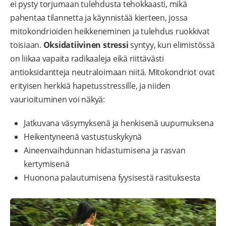
ei pysty torjumaan tulehdusta tehokkaasti, mikä
pahentaa tilannetta ja käynnistää kierteen, jossa
mitokondrioiden heikkeneminen ja tulehdus ruokkivat
toisiaan.
Oksidatiivinen stressi
syntyy, kun elimistössä
on liikaa vapaita radikaaleja eikä riittävästi
antioksidantteja neutraloimaan niitä. Mitokondriot ovat
erityisen herkkiä hapetusstressille, ja niiden
vaurioituminen voi näkyä:
Jatkuvana väsymyksenä ja henkisenä uupumuksena
Heikentyneenä vastustuskykynä
Aineenvaihdunnan hidastumisena ja rasvan
kertymisenä
Huonona palautumisena fyysisestä rasituksesta