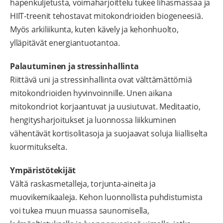
hapenkuljetusta, voimaharjoittelu tukee lihasmassaa ja
HIIT-treenit tehostavat mitokondrioiden biogeneesiä.
Myös arkiliikunta, kuten kävely ja kehonhuolto,
ylläpitävät energiantuotantoa.
Palautuminen ja stressinhallinta
Riittävä uni ja stressinhallinta ovat välttämättömiä
mitokondrioiden hyvinvoinnille. Unen aikana
mitokondriot korjaantuvat ja uusiutuvat. Meditaatio,
hengitysharjoitukset ja luonnossa liikkuminen
vähentävät kortisolitasoja ja suojaavat soluja liialliselta
kuormitukselta.
Ympäristötekijät
Vältä raskasmetalleja, torjunta-aineita ja
muovikemikaaleja. Kehon luonnollista puhdistumista
voi tukea muun muassa saunomisella,