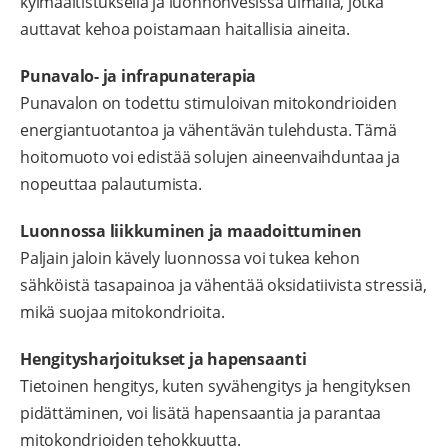
kylmäaltistuksella ja luonnonvesissä uimalla, jotka
auttavat kehoa poistamaan haitallisia aineita.
Punavalo- ja infrapunaterapia
Punavalon on todettu stimuloivan mitokondrioiden
energiantuotantoa ja vähentävän tulehdusta. Tämä
hoitomuoto voi edistää solujen aineenvaihduntaa ja
nopeuttaa palautumista.
Luonnossa liikkuminen ja maadoittuminen
Paljain jaloin kävely luonnossa voi tukea kehon
sähköistä tasapainoa ja vähentää oksidatiivista stressiä,
mikä suojaa mitokondrioita.
Hengitysharjoitukset ja hapensaanti
Tietoinen hengitys, kuten syvähengitys ja hengityksen
pidättäminen, voi lisätä hapensaantia ja parantaa
mitokondrioiden tehokkuutta.