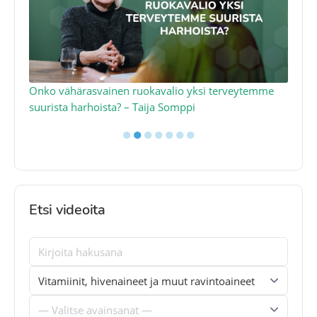
a
Onko vähärasvainen ruokavalio yksi terveytemme
Ko
suurista harhoista? – Taija Somppi
tod
●
●
●
●
●
●
●
Etsi videoita