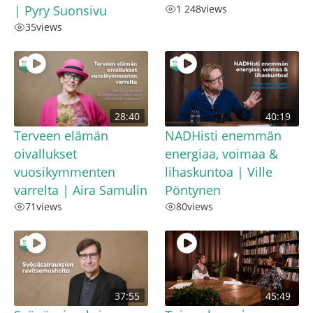
| Pyry Suonsivu
1 248
views
35
views
28:40
40:19
Terveen elämän
NADHisti enemmän
oivallukset
energiaa, voimaa &
vuosikymmenten
lihaskuntoa | Ville
varrelta | Aira Samulin
Pöntynen
71
views
80
views
37:55
45:49