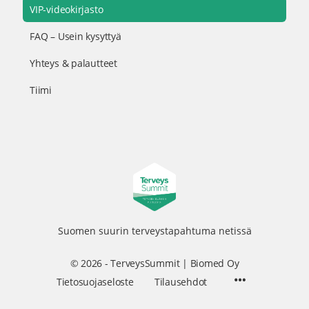
VIP-videokirjasto
FAQ – Usein kysyttyä
Yhteys & palautteet
Tiimi
Suomen suurin terveystapahtuma netissä
© 2026 - TerveysSummit | Biomed Oy
Menu
Tietosuojaseloste
Tilausehdot
Items