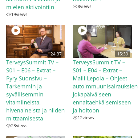
mielen aktivointiin
8
views
19
views
24:37
15:39
TerveysSummit TV –
TerveysSummit TV –
S01 – E06 – Extrat –
S01 – E04 – Extrat –
Pyry Suonsivu –
Maili Lepola – Ohjeet
Tarkemmin ja
autoimmuunisairauksien
syvällisemmin
jokapäiväiseen
vitamiineista,
ennaltaehkäisemiseen
hivenaineista ja niiden
ja hoitoon
mittaamisesta
12
views
23
views