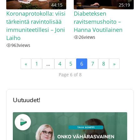
44:15
25:19
Koronaprotokolla: viisi
Diabeteksen
tärkeintä ravintolisää
ravitsemushoito –
immuniteetillesi – Joni
Hanna Voutilainen
Laiho
26
views
963
views
«
1
…
4
5
6
7
8
»
Page 6 of 8
Uutuudet!