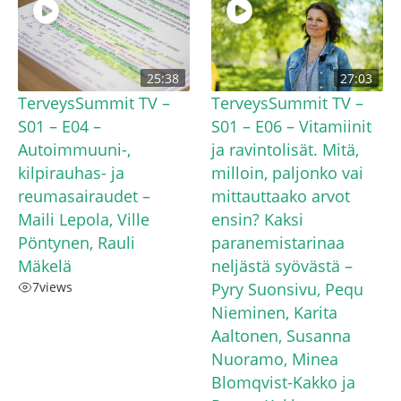
25:38
27:03
TerveysSummit TV –
TerveysSummit TV –
S01 – E04 –
S01 – E06 – Vitamiinit
Autoimmuuni-,
ja ravintolisät. Mitä,
kilpirauhas- ja
milloin, paljonko vai
reumasairaudet –
mittauttaako arvot
Maili Lepola, Ville
ensin? Kaksi
Pöntynen, Rauli
paranemistarinaa
Mäkelä
neljästä syövästä –
7
views
Pyry Suonsivu, Pequ
Nieminen, Karita
Aaltonen, Susanna
Nuoramo, Minea
Blomqvist-Kakko ja