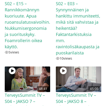
S02 – E15 –
S02 – E03 –
Rannikkomännyn
Synnynnäinen ja
kuoriuute. Apua
hankittu immuniteetti,
ruoansulatusvaivoihin.
mikä sitä vahvistaa ja
Nukkumisergonomia
heikentää?
ja suorituskyky.
Faktantarkistuksia
Foamrollerin oikea
mm.
käyttö.
ravintolisäkaupasta ja
5
views
puoskarilaista
10
views
48:41
45:05
TerveysSummit TV –
TerveysSummit TV –
S04 – JAKSO 7 –
S04 – JAKSO 8 –