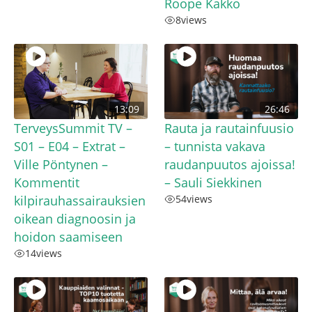
Roope Kakko
8
views
13:09
26:46
TerveysSummit TV –
Rauta ja rautainfuusio
S01 – E04 – Extrat –
– tunnista vakava
Ville Pöntynen –
raudanpuutos ajoissa!
Kommentit
– Sauli Siekkinen
kilpirauhassairauksien
54
views
oikean diagnoosin ja
hoidon saamiseen
14
views