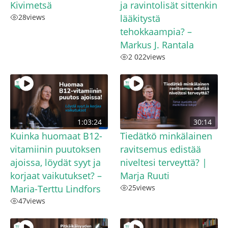
Kivimetsä
ja ravintolisät sittenkin
28
views
lääkitystä
tehokkaampia? –
Markus J. Rantala
2 022
views
1:03:24
30:14
Kuinka huomaat B12-
Tiedätkö minkälainen
vitamiinin puutoksen
ravitsemus edistää
ajoissa, löydät syyt ja
niveltesi terveyttä? |
korjaat vaikutukset? –
Marja Ruuti
Maria-Terttu Lindfors
25
views
47
views