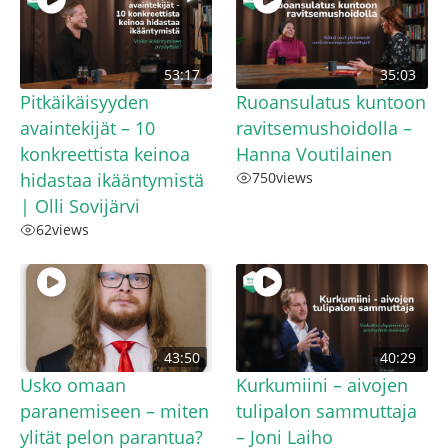
53:17
35:03
Pitkäikäisyyden
Ruoansulatus kuntoon
avaintekijät – 10
ravitsemushoidolla –
konkreettista keinoa
Hanna Voutilainen
hidastaa ikääntymistä
750
views
| Olli Sovijärvi
62
views
43:50
40:29
Usko omaan
Kurkumiini – aivojen
paranemiseen – miten
tulipalon sammuttaja
ylität pelon parantua?
– Joni Laiho