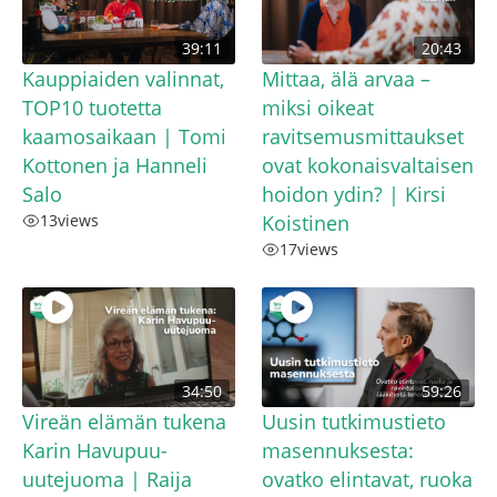
39:11
20:43
Kauppiaiden valinnat,
Mittaa, älä arvaa –
TOP10 tuotetta
miksi oikeat
kaamosaikaan | Tomi
ravitsemusmittaukset
Kottonen ja Hanneli
ovat kokonaisvaltaisen
Salo
hoidon ydin? | Kirsi
13
views
Koistinen
17
views
34:50
59:26
Vireän elämän tukena
Uusin tutkimustieto
Karin Havupuu-
masennuksesta:
uutejuoma | Raija
ovatko elintavat, ruoka