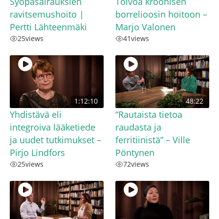
Syöpäsairauksien
Toivoa kroonisen
ravitsemushoito |
borrelioosin hoitoon –
Pertti Lähteenmäki
Marjo Valonen
25
views
41
views
1:12:10
48:22
Yhdistävä eli
“Rautaista tietoa
integroiva lääketiede
raudasta ja
ja uudet tutkimukset –
ferritiinistä” – Ville
Pirjo Lindfors
Pöntynen
25
views
72
views