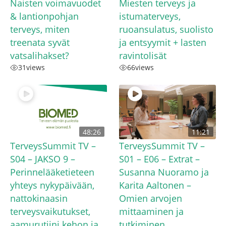
Naisten voimavuodet
Miesten terveys ja
& lantionpohjan
istumaterveys,
terveys, miten
ruoansulatus, suolisto
treenata syvät
ja entsyymit + lasten
vatsalihakset?
ravintolisät
31
views
66
views
48:26
11:21
TerveysSummit TV –
TerveysSummit TV –
S04 – JAKSO 9 –
S01 – E06 – Extrat –
Perinnelääketieteen
Susanna Nuoramo ja
yhteys nykypäivään,
Karita Aaltonen –
nattokinaasin
Omien arvojen
terveysvaikutukset,
mittaaminen ja
aamurutiini kehon ja
tutkiminen