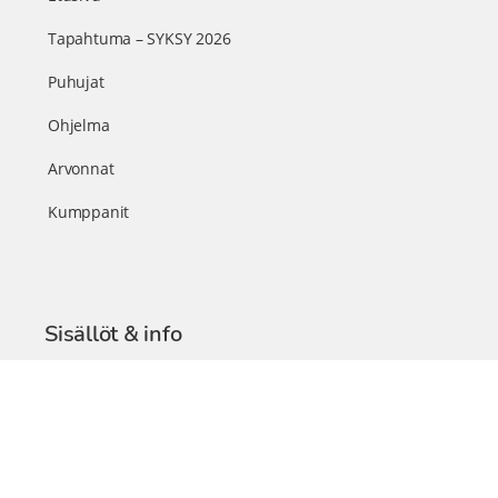
Tapahtuma – SYKSY 2026
Puhujat
Ohjelma
Arvonnat
Kumppanit
Sisällöt & info
TerveysSummit Podcast
Blogi – Artikkelit
Liity VIP-jäseneksi