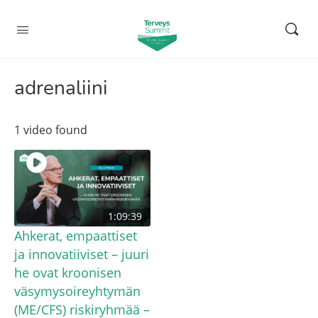
adrenaliini
1 video found
1:09:39
Ahkerat, empaattiset
ja innovatiiviset – juuri
he ovat kroonisen
väsymysoireyhtymän
(ME/CFS) riskiryhmää –