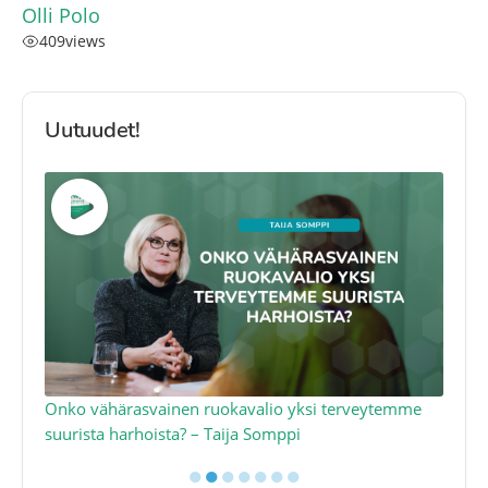
Olli Polo
409
views
Uutuudet!
a
Onko vähärasvainen ruokavalio yksi terveytemme
Ko
suurista harhoista? – Taija Somppi
tod
●
●
●
●
●
●
●