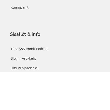
Kumppanit
Sisällöt & info
TerveysSummit Podcast
Blogi – Artikkelit
Liity VIP-jäseneksi
VIP-videokirjasto
FAQ – Usein kysyttyä
Yhteys & palautteet
Tiimi