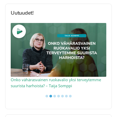
Uutuudet!
a
Onko vähärasvainen ruokavalio yksi terveytemme
Ko
suurista harhoista? – Taija Somppi
tod
●
●
●
●
●
●
●