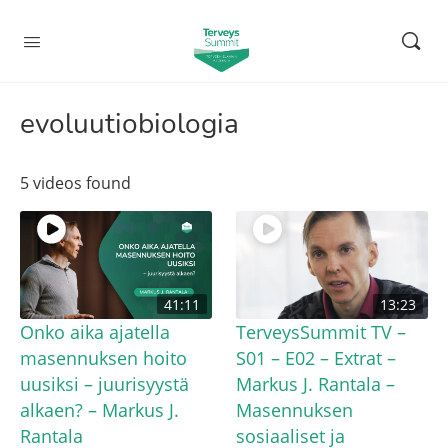
evoluutiobiologia
5 videos found
41:11
13:23
Onko aika ajatella
TerveysSummit TV –
masennuksen hoito
S01 – E02 – Extrat –
uusiksi – juurisyystä
Markus J. Rantala –
alkaen? – Markus J.
Masennuksen
Rantala
sosiaaliset ja