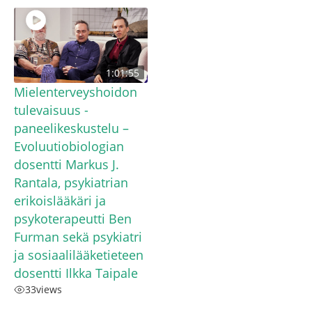
1:01:55
Mielenterveyshoidon
tulevaisuus -
paneelikeskustelu –
Evoluutiobiologian
dosentti Markus J.
Rantala, psykiatrian
erikoislääkäri ja
psykoterapeutti Ben
Furman sekä psykiatri
ja sosiaalilääketieteen
dosentti Ilkka Taipale
33
views