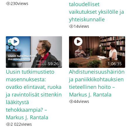
230
views
taloudelliset
vaikutukset yksilölle ja
yhteiskunnalle
14
views
59:26
1:06:35
Uusin tutkimustieto
Ahdistuneisuushäiriön
masennuksesta:
ja paniikkikohtauksien
ovatko elintavat, ruoka
tieteellinen hoito –
ja ravintolisät sittenkin
Markus J. Rantala
lääkitystä
44
views
tehokkaampia? –
Markus J. Rantala
2 022
views