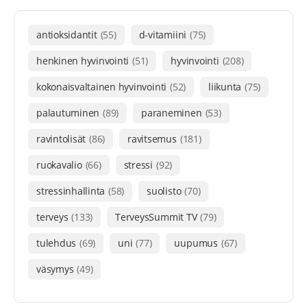
antioksidantit
(55)
d-vitamiini
(75)
henkinen hyvinvointi
(51)
hyvinvointi
(208)
kokonaisvaltainen hyvinvointi
(52)
liikunta
(75)
palautuminen
(89)
paraneminen
(53)
ravintolisät
(86)
ravitsemus
(181)
ruokavalio
(66)
stressi
(92)
stressinhallinta
(58)
suolisto
(70)
terveys
(133)
TerveysSummit TV
(79)
tulehdus
(69)
uni
(77)
uupumus
(67)
väsymys
(49)