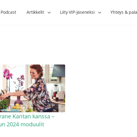
Podcast
Artikkelit
Liity VIP-jäseneksi
Yhteys & pala
Lihasharjoittelu on naisen tärkein
Verisuonet priimakun
hormonihoito – Kaisa Jaakkola
tuet verenkiertoa ruu
Hanna Voutilainen
rane Karitan kanssa –
un 2024 moduulit