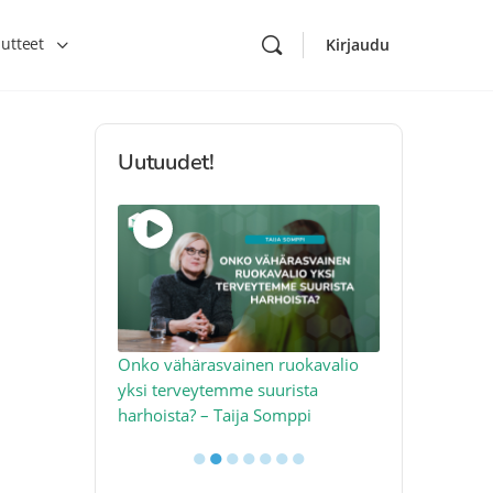
utteet
Kirjaudu
Uutuudet!
toon – näin
Onko vähärasvainen ruokavalio
Kolesteroli 
an voimalla –
yksi terveytemme suurista
sydäntervey
harhoista? – Taija Somppi
tekijää – Jo
●
●
●
●
●
●
●