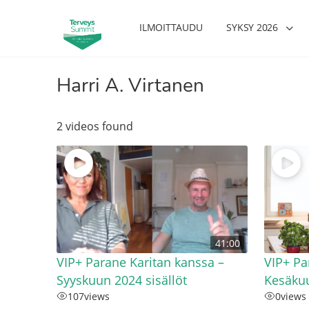
ILMOITTAUDU
SYKSY 2026
Harri A. Virtanen
2 videos found
41:00
VIP+ Parane Karitan kanssa –
VIP+ Pa
Syyskuun 2024 sisällöt
Kesäku
107
views
0
views