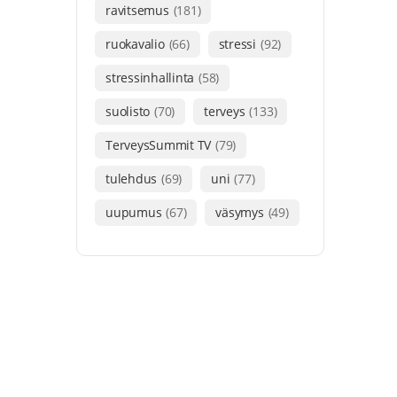
ravitsemus
(181)
ruokavalio
(66)
stressi
(92)
stressinhallinta
(58)
suolisto
(70)
terveys
(133)
TerveysSummit TV
(79)
tulehdus
(69)
uni
(77)
uupumus
(67)
väsymys
(49)