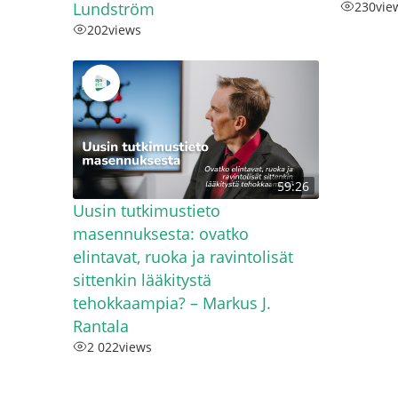
Lundström
230
vie
202
views
59:26
Uusin tutkimustieto
masennuksesta: ovatko
elintavat, ruoka ja ravintolisät
sittenkin lääkitystä
tehokkaampia? – Markus J.
Rantala
2 022
views