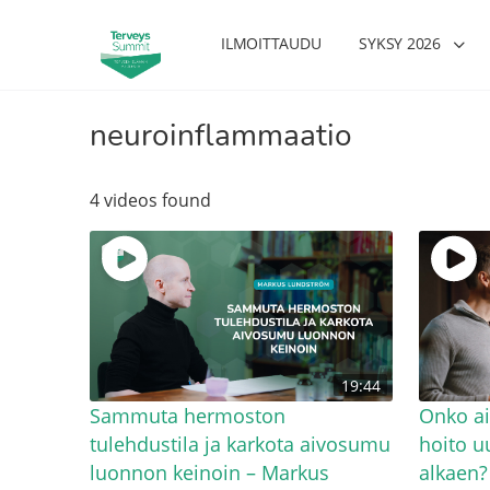
ILMOITTAUDU
SYKSY 2026
neuroinflammaatio
4 videos found
19:44
Sammuta hermoston
Onko ai
tulehdustila ja karkota aivosumu
hoito uu
luonnon keinoin – Markus
alkaen?