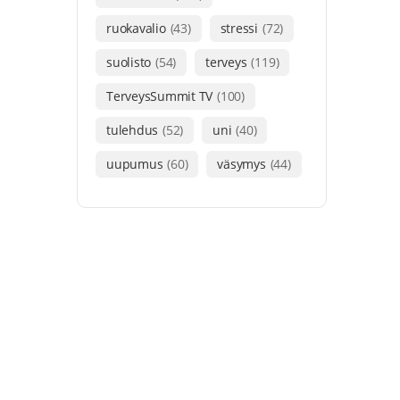
ruokavalio
(43)
stressi
(72)
suolisto
(54)
terveys
(119)
TerveysSummit TV
(100)
tulehdus
(52)
uni
(40)
uupumus
(60)
väsymys
(44)