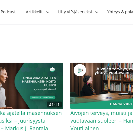
Podcast
Artikkelit
Liity VIP-jäseneksi
Yhteys & pala
Lihasharjoittelu on naisen tärkein
Verisuonet priimakun
41:11
hormonihoito – Kaisa Jaakkola
tuet verenkiertoa ruu
Hanna Voutilainen
ka ajatella masennuksen
Aivojen terveys, muisti ja
siksi – juurisyystä
vuotavaan suoleen – Ha
 – Markus J. Rantala
Voutilainen