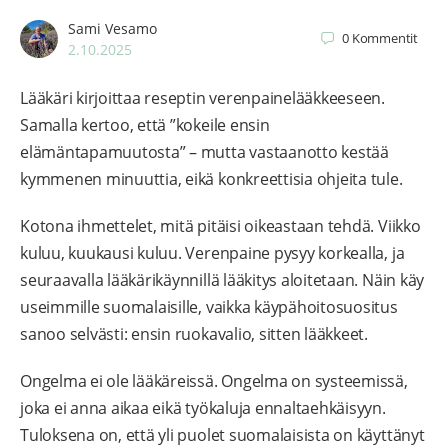
Sami Vesamo
0
Kommentit
2.10.2025
Lääkäri kirjoittaa reseptin verenpainelääkkeeseen.
Samalla kertoo, että ”kokeile ensin
elämäntapamuutosta” – mutta vastaanotto kestää
kymmenen minuuttia, eikä konkreettisia ohjeita tule.
Kotona ihmettelet, mitä pitäisi oikeastaan tehdä. Viikko
kuluu, kuukausi kuluu. Verenpaine pysyy korkealla, ja
seuraavalla lääkärikäynnillä lääkitys aloitetaan. Näin käy
useimmille suomalaisille, vaikka käypähoitosuositus
sanoo selvästi: ensin ruokavalio, sitten lääkkeet.
Ongelma ei ole lääkäreissä. Ongelma on systeemissä,
joka ei anna aikaa eikä työkaluja ennaltaehkäisyyn.
Tuloksena on, että yli puolet suomalaisista on käyttänyt