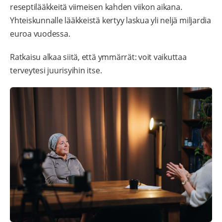
reseptilääkkeitä viimeisen kahden viikon aikana.
Yhteiskunnalle lääkkeistä kertyy laskua yli neljä miljardia
euroa vuodessa.
Ratkaisu alkaa siitä, että ymmärrät: voit vaikuttaa
terveytesi juurisyihin itse.