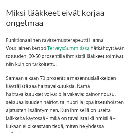
Miksi lääkkeet eivät korjaa
ongelmaa
Funktionaalinen ravitsemusterapeutti Hanna
Voutilainen kertoo
TerveysSummitissa
hätkähdyttävän
totuuden: 30-50 prosentilla ihmisistä lääkkeet toimivat
niin kuin on tarkoitettu.
Samaan aikaan 70 prosenttia masennuslääkkeiden
käyttäjistä saa haittavaikutuksia. Nämä
haittavaikutukset voivat olla vakavia: painonnousu,
seksuaalisuuden häiriöt, tai nuorilla jopa itsetuhoisten
ajatusten lisääntyminen. Kun ihmisellä on useita
lääkkeitä käytössä – mikä on tavallista ikäihmisillä –
kukaan ei oikeastaan tiedä, miten ne yhdessä