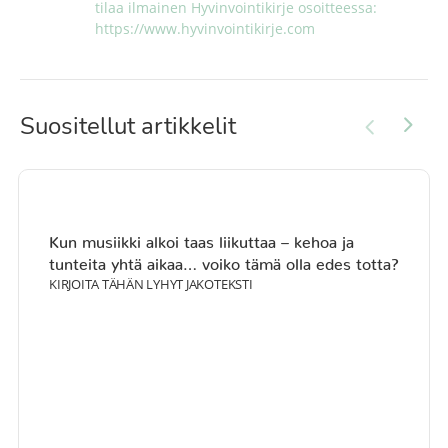
tilaa ilmainen Hyvinvointikirje osoitteessa: 
https://www.hyvinvointikirje.com
Suositellut artikkelit
Kun musiikki alkoi taas liikuttaa – kehoa ja
tunteita yhtä aikaa… voiko tämä olla edes totta?
KIRJOITA TÄHÄN LYHYT JAKOTEKSTI