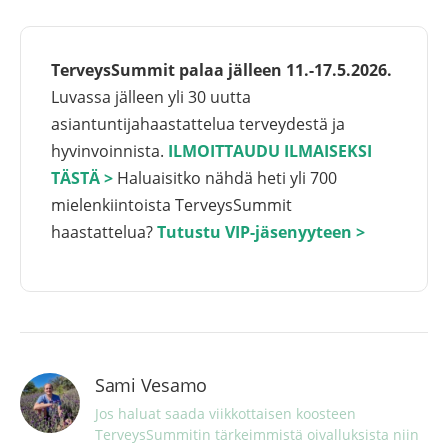
TerveysSummit palaa jälleen 11.-17.5.2026.
Luvassa jälleen yli 30 uutta
asiantuntijahaastattelua terveydestä ja
hyvinvoinnista.
ILMOITTAUDU ILMAISEKSI
TÄSTÄ >
Haluaisitko nähdä heti yli 700
mielenkiintoista TerveysSummit
haastattelua?
Tutustu VIP-jäsenyyteen >
Sami Vesamo
Jos haluat saada viikkottaisen koosteen 
TerveysSummitin tärkeimmistä oivalluksista niin 