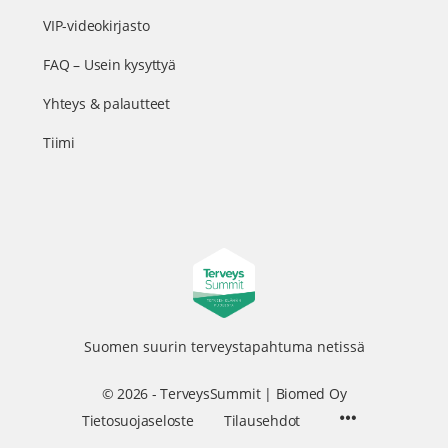
VIP-videokirjasto
FAQ – Usein kysyttyä
Yhteys & palautteet
Tiimi
Suomen suurin terveystapahtuma netissä
© 2026 - TerveysSummit | Biomed Oy
Menu
Tietosuojaseloste
Tilausehdot
Items