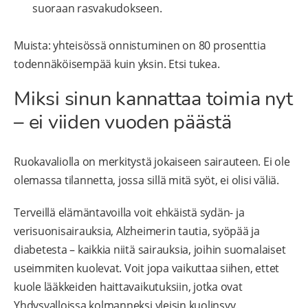
suoraan rasvakudokseen.
Muista: yhteisössä onnistuminen on 80 prosenttia
todennäköisempää kuin yksin. Etsi tukea.
Miksi sinun kannattaa toimia nyt
– ei viiden vuoden päästä
Ruokavaliolla on merkitystä jokaiseen sairauteen. Ei ole
olemassa tilannetta, jossa sillä mitä syöt, ei olisi väliä.
Terveillä elämäntavoilla voit ehkäistä sydän- ja
verisuonisairauksia, Alzheimerin tautia, syöpää ja
diabetesta – kaikkia niitä sairauksia, joihin suomalaiset
useimmiten kuolevat. Voit jopa vaikuttaa siihen, ettet
kuole lääkkeiden haittavaikutuksiin, jotka ovat
Yhdysvalloissa kolmanneksi yleisin kuolinsyy.