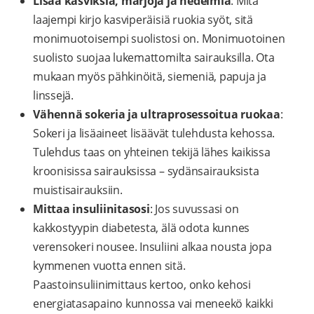
Lisää kasviksia, marjoja ja hedelmiä
: Mitä
laajempi kirjo kasviperäisiä ruokia syöt, sitä
monimuotoisempi suolistosi on. Monimuotoinen
suolisto suojaa lukemattomilta sairauksilla. Ota
mukaan myös pähkinöitä, siemeniä, papuja ja
linssejä.
Vähennä sokeria ja ultraprosessoitua ruokaa
:
Sokeri ja lisäaineet lisäävät tulehdusta kehossa.
Tulehdus taas on yhteinen tekijä lähes kaikissa
kroonisissa sairauksissa – sydänsairauksista
muistisairauksiin.
Mittaa insuliinitasosi
: Jos suvussasi on
kakkostyypin diabetesta, älä odota kunnes
verensokeri nousee. Insuliini alkaa nousta jopa
kymmenen vuotta ennen sitä.
Paastoinsuliinimittaus kertoo, onko kehosi
energiatasapaino kunnossa vai meneekö kaikki