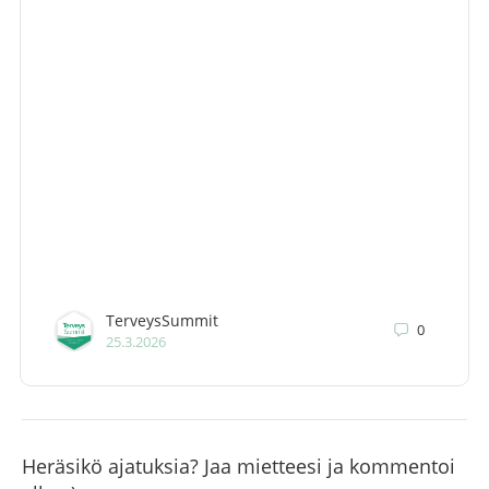
TerveysSummit
0
25.3.2026
Heräsikö ajatuksia? Jaa mietteesi ja kommentoi