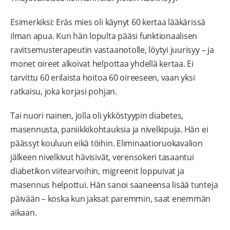
Esimerkiksi: Eräs mies oli käynyt 60 kertaa lääkärissä
ilman apua. Kun hän lopulta pääsi funktionaalisen
ravitsemusterapeutin vastaanotolle, löytyi juurisyy – ja
monet oireet alkoivat helpottaa yhdellä kertaa. Ei
tarvittu 60 erilaista hoitoa 60 oireeseen, vaan yksi
ratkaisu, joka korjasi pohjan.
Tai nuori nainen, jolla oli ykköstyypin diabetes,
masennusta, paniikkikohtauksia ja nivelkipuja. Hän ei
päässyt kouluun eikä töihin. Eliminaatioruokavalion
jälkeen nivelkivut hävisivät, verensokeri tasaantui
diabetikon viitearvoihin, migreenit loppuivat ja
masennus helpottui. Hän sanoi saaneensa lisää tunteja
päivään – koska kun jaksat paremmin, saat enemmän
aikaan.