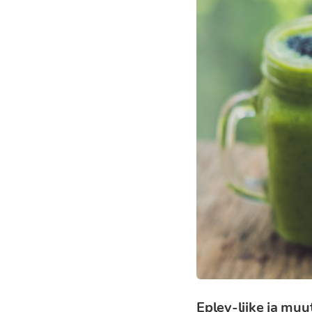
Epley-liike ja mu