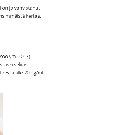
i on jo vahvistanut
ensimmäistä kertaa,
(Yoo ym. 2017)
 laski selvästi
nteessa alle 20 ng/ml.