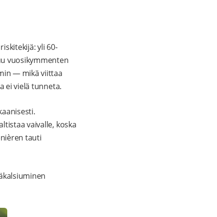
kitekijä: yli 60-
ttuu vuosikymmenten
in — mikä viittaa
 ei vielä tunneta.
aanisesti.
tistaa vaivalle, koska
nièren tauti
häkalsiuminen