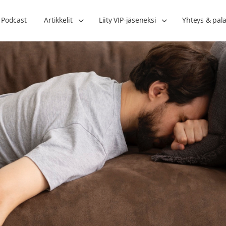
Podcast
Artikkelit
Liity VIP-jäseneksi
Yhteys & pala