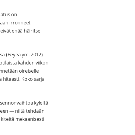
jatus on
amaan irronneet
eivät enää häiritse
sa (Beyea ym. 2012)
otilaista kahden viikon
nnetään oireiselle
a hitaasti. Koko sarja
sennonvaihtoa kyleltä
seen — niitä tehdään
 kiteitä mekaanisesti