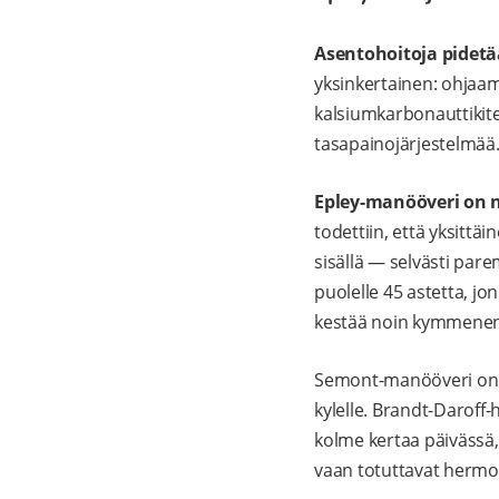
Asentohoitoja pidet
yksinkertainen: ohjaam
kalsiumkarbonauttikitee
tasapainojärjestelmää
Epley-manööveri on n
todettiin, että yksittä
sisällä — selvästi pare
puolelle 45 astetta, jo
kestää noin kymmenen
Semont-manööveri on n
kylelle. Brandt-Daroff
kolme kertaa päivässä, 
vaan totuttavat herm