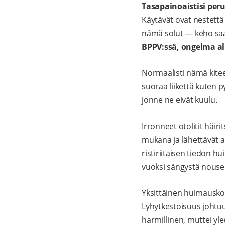
Tasapainoaistisi per
Käytävät ovat nestettä 
nämä solut — keho sa
BPPV:ssä, ongelma a
Normaalisti nämä kiteet,
suoraa liikettä kuten p
jonne ne eivät kuulu.
Irronneet otolitit häir
mukana ja lähettävät ai
ristiriitaisen tiedon h
vuoksi sängystä nouse
Yksittäinen huimauskoh
Lyhytkestoisuus johtuu
harmillinen, muttei yl