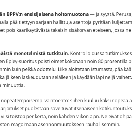
ään BPPV:n ensisijaisena hoitomuotona
— ja syystä. Perusa
alla pää tiettyyn sarjaan hallittuja asentoja pyritään kuljett
t pois kaarikäytävästä takaisin sisäkorvan eteiseen, jossa ne 
.
äistä menetelmistä tutkituin
. Kontrolloidussa tutkimukses
inen Epley-suoritus poisti oireet kokonaan noin 80 prosentilla p
mmin kuin pelkkä odottelu. Liike aloitetaan istumasta, pää kää
nka jälkeen laskeudutaan selälleen ja käydään läpi neljä vaihett
 minuuttia.
opeatempoisempi vaihtoehto: siihen kuuluu kaksi nopeaa a
-harjoitukset puolestaan soveltuvat itsenäiseen kotikuntoutuk
viisi toistoa per kerta, noin kahden viikon ajan. Ne eivät ohjaa
oston reagoimaan asennonmuutokseen rauhallisemmin.