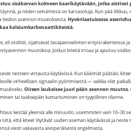
ustuu sisäkorvan kolmeen kaarikäytävään, jotka aistivat 
täynnä, ja niiden seinämissä on karvasoluja. Kun pää liikkuu, ne
a tiedon asennon muutoksesta.
Hyvänlaatuisessa asentoh
lkaa kalsiumkarbonaattikiteistä.
 eli otoliitit, sijaitsevat tasapainoelinten erityisrakenteissa j
ystyasennon muutoksia. Joskus kiteitä irtoaa ja ajautuu sisäko
itsevät nesteen virtausta käytävissä. Kun käännät päätäsi, kitee
voille virheellisen signaalin pyörimisestä — vaikka olet paikalla
uimaukseksi.
Oireen laukaisee juuri pään asennon muutos
,
minen tai taaksepäin kumartuminen on tyypillinen tilanne.
taus kestää yleensä alle minuutin, useimmiten vain 10–30 se
 siitä, että kiteet löytävät uuden aseman käytävässä ja neste 
eensä viesti vakavasta aivoperäisestä ongelmasta.