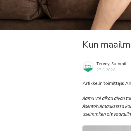
Kun maailma
TerveysSummit
27.6.2026
Artikkelin toimittaja: An
Aamu voi alkaa aivan ta
Asentohuimauksessa kohta
useimmiten ole vaarallin