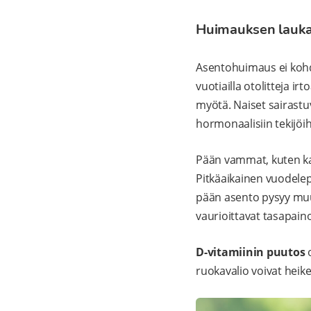
Huimauksen laukaisi
Asentohuimaus ei kohdis
vuotiailla otolitteja
myötä. Naiset sairast
hormonaalisiin tekijöih
Pään vammat, kuten kaa
Pitkäaikainen vuodelep
pään asento pysyy muut
vaurioittavat tasapaino
D-vitamiinin puutos
o
ruokavalio voivat heik