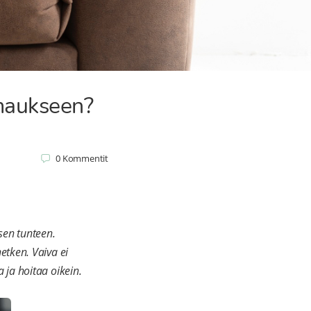
imaukseen?
0
Kommentit
sen tunteen.
etken. Vaiva ei
 ja hoitaa oikein.