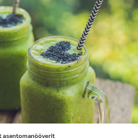
ut asentomanööverit