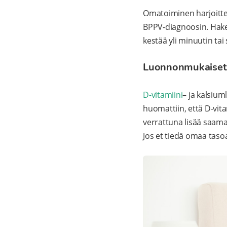
Omatoiminen harjoittelu
BPPV-diagnoosin. Hakeu
kestää yli minuutin tai
Luonnonmukaiset tu
D-vitamiini
– ja kalsiu
huomattiin, että D-vita
verrattuna lisää saamat
Jos et tiedä omaa tasoas