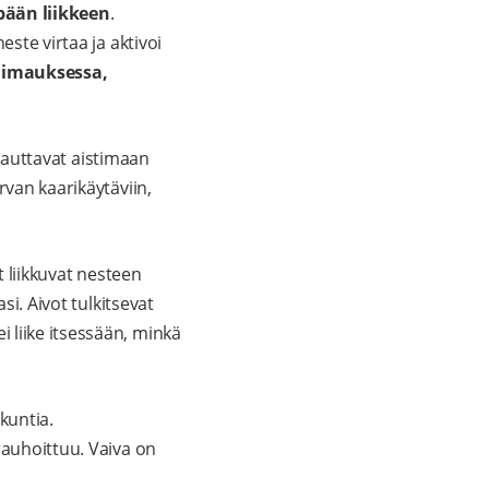
pään liikkeen
.
ste virtaa ja aktivoi
uimauksessa,
a auttavat aistimaan
rvan kaarikäytäviin,
t liikkuvat nesteen
si. Aivot tulkitsevat
 ei liike itsessään, minkä
kuntia.
rauhoittuu. Vaiva on