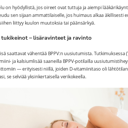
 on hyödyllistä, jos oireet ovat tuttuja ja aiempi lääkärikäynt
du sen sijaan ammattilaiselle, jos huimaus alkaa äkillisesti 
 siihen liittyy kuulon muutoksia tai päänsärkyä.
kikeinot – lisäravinteet ja ravinto
mlisä saattavat vähentää BPPV:n uusiutumista. Tutkimuksessa 
miini- ja kalsiumlisää saaneilla BPPV-potilailla uusiutumistiheys
tomiin — erityisesti niillä, joiden D-vitamiinitaso oli lähtötila
i, se selviää yksinkertaisella verikokeella.