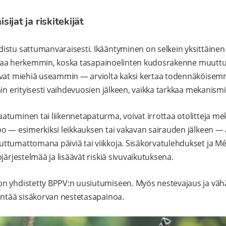
jat ja riskitekijät
tu sattumanvaraisesti. Ikääntyminen on selkein yksittäinen ris
 irtoaa herkemmin, koska tasapainoelinten kudosrakenne muu
uvat miehiä useammin — arviolta kaksi kertaa todennäköisemm
in erityisesti vaihdevuosien jälkeen, vaikka tarkkaa mekanismia
tuminen tai liikennetapaturma, voivat irrottaa otolitteja mek
o — esimerkiksi leikkauksen tai vakavan sairauden jälkeen — al
tumattomana päiviä tai viikkoja. Sisäkorvatulehdukset ja Mé
järjestelmää ja lisäävät riskiä sivuvaikutuksena.
n yhdistetty BPPV:n uusiutumiseen. Myös nestevajaus ja vä
entää sisäkorvan nestetasapainoa.