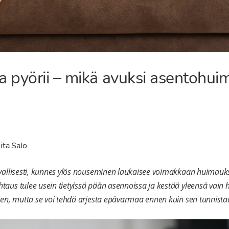
 pyörii – mikä avuksi asentohu
ita Salo
vallisesti, kunnes ylös nouseminen laukaisee voimakkaan huimauk
us tulee usein tietyissä pään asennoissa ja kestää yleensä vain h
en, mutta se voi tehdä arjesta epävarmaa ennen kuin sen tunnistaa