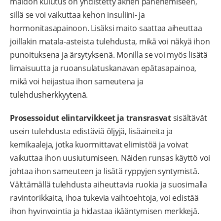
maidon kulutus on yhdistetty aknen pahenemiseen,
sillä se voi vaikuttaa kehon insuliini- ja
hormonitasapainoon. Lisäksi maito saattaa aiheuttaa
joillakin matala-asteista tulehdusta, mikä voi näkyä ihon
punoituksena ja ärsytyksenä. Monilla se voi myös lisätä
limaisuutta ja ruoansulatuskanavan epätasapainoa,
mikä voi heijastua ihon sameutena ja
tulehdusherkkyytenä.
Prosessoidut elintarvikkeet ja transrasvat
sisältävät
usein tulehdusta edistäviä öljyjä, lisäaineita ja
kemikaaleja, jotka kuormittavat elimistöä ja voivat
vaikuttaa ihon uusiutumiseen. Näiden runsas käyttö voi
johtaa ihon sameuteen ja lisätä ryppyjen syntymistä.
Välttämällä tulehdusta aiheuttavia ruokia ja suosimalla
ravintorikkaita, ihoa tukevia vaihtoehtoja, voi edistää
ihon hyvinvointia ja hidastaa ikääntymisen merkkejä.