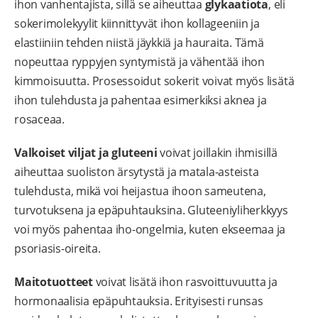
ihon vanhentajista, sillä se aiheuttaa
glykaatiota
, eli
sokerimolekyylit kiinnittyvät ihon kollageeniin ja
elastiiniin tehden niistä jäykkiä ja hauraita. Tämä
nopeuttaa ryppyjen syntymistä ja vähentää ihon
kimmoisuutta. Prosessoidut sokerit voivat myös lisätä
ihon tulehdusta ja pahentaa esimerkiksi aknea ja
rosaceaa.
Valkoiset viljat ja gluteeni
voivat joillakin ihmisillä
aiheuttaa suoliston ärsytystä ja matala-asteista
tulehdusta, mikä voi heijastua ihoon sameutena,
turvotuksena ja epäpuhtauksina. Gluteeniyliherkkyys
voi myös pahentaa iho-ongelmia, kuten ekseemaa ja
psoriasis-oireita.
Maitotuotteet
voivat lisätä ihon rasvoittuvuutta ja
hormonaalisia epäpuhtauksia. Erityisesti runsas