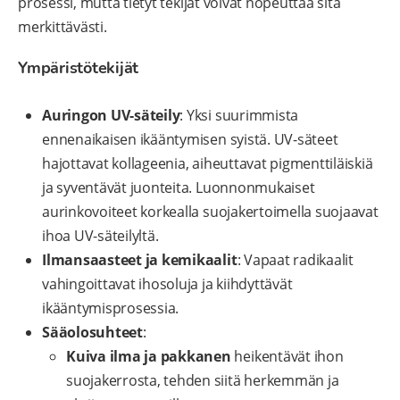
prosessi, mutta tietyt tekijät voivat nopeuttaa sitä
merkittävästi.
Ympäristötekijät
Auringon UV-säteily
: Yksi suurimmista
ennenaikaisen ikääntymisen syistä. UV-säteet
hajottavat kollageenia, aiheuttavat pigmenttiläiskiä
ja syventävät juonteita. Luonnonmukaiset
aurinkovoiteet korkealla suojakertoimella suojaavat
ihoa UV-säteilyltä.
Ilmansaasteet ja kemikaalit
: Vapaat radikaalit
vahingoittavat ihosoluja ja kiihdyttävät
ikääntymisprosessia.
Sääolosuhteet
:
Kuiva ilma ja pakkanen
heikentävät ihon
suojakerrosta, tehden siitä herkemmän ja