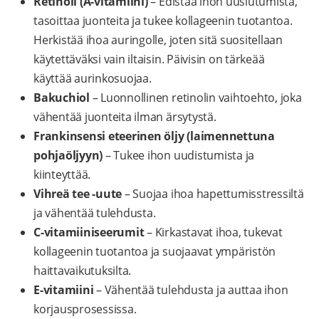
Retinoli (A-vitamiini)
– Edistää ihon uusiutumista,
tasoittaa juonteita ja tukee kollageenin tuotantoa.
Herkistää ihoa auringolle, joten sitä suositellaan
käytettäväksi vain iltaisin. Päivisin on tärkeää
käyttää aurinkosuojaa.
Bakuchiol
– Luonnollinen retinolin vaihtoehto, joka
vähentää juonteita ilman ärsytystä.
Frankinsensi eteerinen öljy (laimennettuna
pohjaöljyyn)
– Tukee ihon uudistumista ja
kiinteyttää.
Vihreä tee -uute
– Suojaa ihoa hapettumisstressiltä
ja vähentää tulehdusta.
C-vitamiiniseerumit
– Kirkastavat ihoa, tukevat
kollageenin tuotantoa ja suojaavat ympäristön
haittavaikutuksilta.
E-vitamiini
– Vähentää tulehdusta ja auttaa ihon
korjausprosessissa.