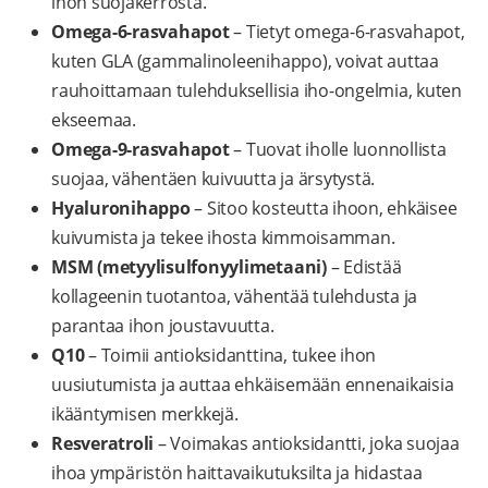
ihon suojakerrosta.
Omega-6-rasvahapot
– Tietyt omega-6-rasvahapot,
kuten GLA (gammalinoleenihappo), voivat auttaa
rauhoittamaan tulehduksellisia iho-ongelmia, kuten
ekseemaa.
Omega-9-rasvahapot
– Tuovat iholle luonnollista
suojaa, vähentäen kuivuutta ja ärsytystä.
Hyaluronihappo
– Sitoo kosteutta ihoon, ehkäisee
kuivumista ja tekee ihosta kimmoisamman.
MSM (metyylisulfonyylimetaani)
– Edistää
kollageenin tuotantoa, vähentää tulehdusta ja
parantaa ihon joustavuutta.
Q10
– Toimii antioksidanttina, tukee ihon
uusiutumista ja auttaa ehkäisemään ennenaikaisia
ikääntymisen merkkejä.
Resveratroli
– Voimakas antioksidantti, joka suojaa
ihoa ympäristön haittavaikutuksilta ja hidastaa