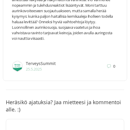
nopeammin ja tulehdusreaktiot lisääntyvät. Moni tarttuu
aurinkovoiteeseen suojautuakseen, mutta samalla herää
kysymys: kuinka paljon haitallisia kemikaaleja iholleen todella
haluaa levittää? Onneksi hyviä vaihtoehtoja löytyy.
Luonnollinen aurinkosuoja, suojaava vaatetus ja ihoa
vahvistava ravinto tarjoavat keinoja, joiden avulla auringosta
voi nauttia viisaasti.
TerveysSummit
0
25.5.2025
Heräsikö ajatuksia? Jaa mietteesi ja kommentoi
alle. :)