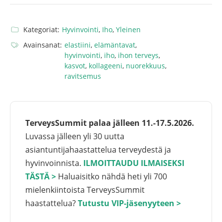
Kategoriat:
Hyvinvointi
,
Iho
,
Yleinen
Avainsanat:
elastiini
,
elämäntavat
,
hyvinvointi
,
iho
,
ihon terveys
,
kasvot
,
kollageeni
,
nuorekkuus
,
ravitsemus
TerveysSummit palaa jälleen 11.-17.5.2026.
Luvassa jälleen yli 30 uutta
asiantuntijahaastattelua terveydestä ja
hyvinvoinnista.
ILMOITTAUDU ILMAISEKSI
TÄSTÄ >
Haluaisitko nähdä heti yli 700
mielenkiintoista TerveysSummit
haastattelua?
Tutustu VIP-jäsenyyteen >