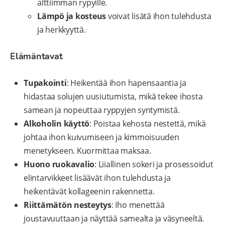
alttiimman rypyille.
Lämpö ja kosteus
voivat lisätä ihon tulehdusta
ja herkkyyttä.
Elämäntavat
Tupakointi
: Heikentää ihon hapensaantia ja
hidastaa solujen uusiutumista, mikä tekee ihosta
samean ja nopeuttaa ryppyjen syntymistä.
Alkoholin käyttö
: Poistaa kehosta nestettä, mikä
johtaa ihon kuivumiseen ja kimmoisuuden
menetykseen. Kuormittaa maksaa.
Huono ruokavalio
: Liiallinen sokeri ja prosessoidut
elintarvikkeet lisäävät ihon tulehdusta ja
heikentävät kollageenin rakennetta.
Riittämätön nesteytys
: Iho menettää
joustavuuttaan ja näyttää samealta ja väsyneeltä.