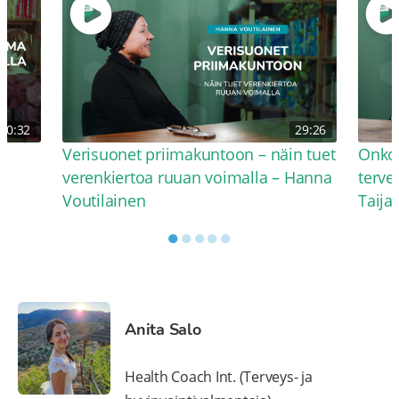
30:32
29:26
Verisuonet priimakuntoon – näin tuet
Onko 
verenkiertoa ruuan voimalla – Hanna
terve
Voutilainen
Taija
●
●
●
●
●
Anita Salo
Health Coach Int. (Terveys- ja