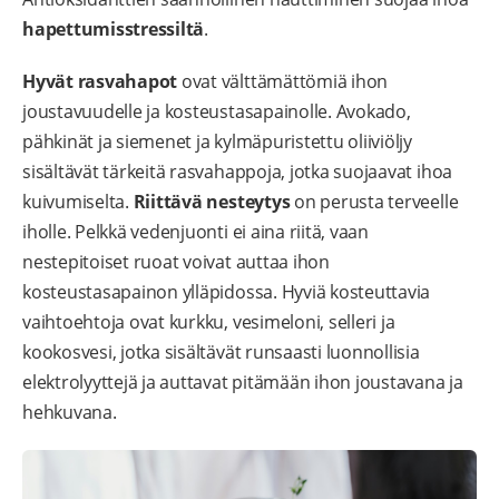
hapettumisstressiltä
.
Hyvät rasvahapot
ovat välttämättömiä ihon
joustavuudelle ja kosteustasapainolle. Avokado,
pähkinät ja siemenet ja kylmäpuristettu oliiviöljy
sisältävät tärkeitä rasvahappoja, jotka suojaavat ihoa
kuivumiselta.
Riittävä nesteytys
on perusta terveelle
iholle. Pelkkä vedenjuonti ei aina riitä, vaan
nestepitoiset ruoat voivat auttaa ihon
kosteustasapainon ylläpidossa. Hyviä kosteuttavia
vaihtoehtoja ovat kurkku, vesimeloni, selleri ja
kookosvesi, jotka sisältävät runsaasti luonnollisia
elektrolyyttejä ja auttavat pitämään ihon joustavana ja
hehkuvana.