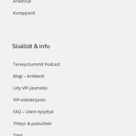
Arvonnat
Kumppanit
Sisällöt & info
TerveysSummit Podcast
Blogi – Artikkelit
Liity VIP-jäseneksi
VIP-videokirjasto
FAQ – Usein kysyttyä
Yhteys & palautteet
Tiimi