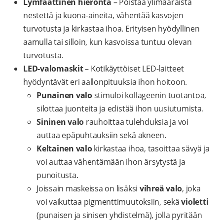
Lymfaattinen hieronta
– Poistaa ylimääräistä
nestettä ja kuona-aineita, vähentää kasvojen
turvotusta ja kirkastaa ihoa. Erityisen hyödyllinen
aamulla tai silloin, kun kasvoissa tuntuu olevan
turvotusta.
LED-valomaskit
– Kotikäyttöiset LED-laitteet
hyödyntävät eri aallonpituuksia ihon hoitoon.
Punainen valo
stimuloi kollageenin tuotantoa,
silottaa juonteita ja edistää ihon uusiutumista.
Sininen valo
rauhoittaa tulehduksia ja voi
auttaa epäpuhtauksiin sekä akneen.
Keltainen valo
kirkastaa ihoa, tasoittaa sävyä ja
voi auttaa vähentämään ihon ärsytystä ja
punoitusta.
Joissain maskeissa on lisäksi
vihreä valo
, joka
voi vaikuttaa pigmenttimuutoksiin, sekä
violetti
(punaisen ja sinisen yhdistelmä), jolla pyritään