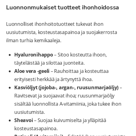
Luonnonmukaiset tuotteet ihonhoidossa
Luonnolliset ihonhoitotuotteet tukevat ihon
uusiutumista, kosteustasapainoa ja suojakerrosta
ilman turhia kemikaaleja.
Hyaluronihappo
– Sitoo kosteutta ihoon,
täyteläistää ja silottaa juonteita.
Aloe vera -geeli
– Rauhoittaa ja kosteuttaa
erityisesti herkkää ja ärtynyttä ihoa.
Kasviöljyt (jojoba-, argan-, ruusunmarjaöljy)
–
Ravitsevat ja suojaavat ihoa; ruusunmarjaöljy
sisältää luonnollista A-vitamiinia, joka tukee ihon
uusiutumista.
Sheavoi
– Suojaa kuivumiselta ja ylläpitää
kosteustasapainoa.