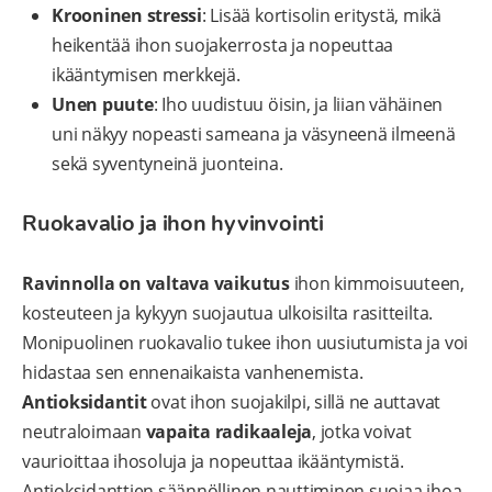
Krooninen stressi
: Lisää kortisolin eritystä, mikä
heikentää ihon suojakerrosta ja nopeuttaa
ikääntymisen merkkejä.
Unen puute
: Iho uudistuu öisin, ja liian vähäinen
uni näkyy nopeasti sameana ja väsyneenä ilmeenä
sekä syventyneinä juonteina.
Ruokavalio ja ihon hyvinvointi
Ravinnolla on valtava vaikutus
ihon kimmoisuuteen,
kosteuteen ja kykyyn suojautua ulkoisilta rasitteilta.
Monipuolinen ruokavalio tukee ihon uusiutumista ja voi
hidastaa sen ennenaikaista vanhenemista.
Antioksidantit
ovat ihon suojakilpi, sillä ne auttavat
neutraloimaan
vapaita radikaaleja
, jotka voivat
vaurioittaa ihosoluja ja nopeuttaa ikääntymistä.
Antioksidanttien säännöllinen nauttiminen suojaa ihoa