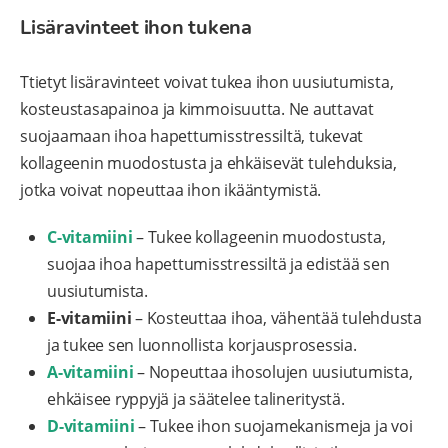
Lisäravinteet ihon tukena
Ttietyt lisäravinteet voivat tukea ihon uusiutumista,
kosteustasapainoa ja kimmoisuutta. Ne auttavat
suojaamaan ihoa hapettumisstressiltä, tukevat
kollageenin muodostusta ja ehkäisevät tulehduksia,
jotka voivat nopeuttaa ihon ikääntymistä.
C-vitamiini
– Tukee kollageenin muodostusta,
suojaa ihoa hapettumisstressiltä ja edistää sen
uusiutumista.
E-vitamiini
– Kosteuttaa ihoa, vähentää tulehdusta
ja tukee sen luonnollista korjausprosessia.
A-vitamiini
– Nopeuttaa ihosolujen uusiutumista,
ehkäisee ryppyjä ja säätelee talineritystä.
D-vitamiini
– Tukee ihon suojamekanismeja ja voi