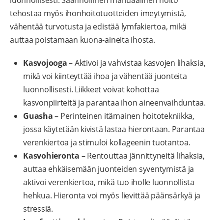
luonnollisesti. Säännöllinen manuaalinen hoito
tehostaa myös ihonhoitotuotteiden imeytymistä,
vähentää turvotusta ja edistää lymfakiertoa, mikä
auttaa poistamaan kuona-aineita ihosta.
Kasvojooga
– Aktivoi ja vahvistaa kasvojen lihaksia,
mikä voi kiinteyttää ihoa ja vähentää juonteita
luonnollisesti. Liikkeet voivat kohottaa
kasvonpiirteitä ja parantaa ihon aineenvaihduntaa.
Guasha
– Perinteinen itämainen hoitotekniikka,
jossa käytetään kivistä lastaa hierontaan. Parantaa
verenkiertoa ja stimuloi kollageenin tuotantoa.
Kasvohieronta
– Rentouttaa jännittyneitä lihaksia,
auttaa ehkäisemään juonteiden syventymistä ja
aktivoi verenkiertoa, mikä tuo iholle luonnollista
hehkua. Hieronta voi myös lievittää päänsärkyä ja
stressiä.