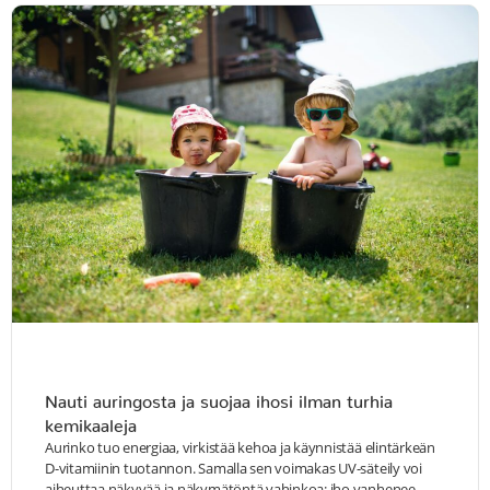
Nauti auringosta ja suojaa ihosi ilman turhia
kemikaaleja
Aurinko tuo energiaa, virkistää kehoa ja käynnistää elintärkeän
D-vitamiinin tuotannon. Samalla sen voimakas UV-säteily voi
aiheuttaa näkyvää ja näkymätöntä vahinkoa: iho vanhenee