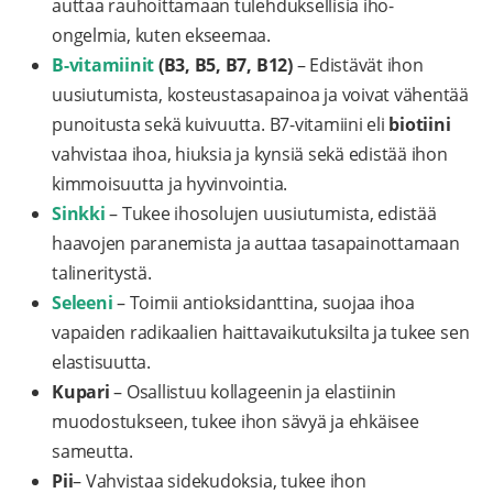
auttaa rauhoittamaan tulehduksellisia iho-
ongelmia, kuten ekseemaa.
B-vitamiinit
(B3, B5, B7, B12)
– Edistävät ihon
uusiutumista, kosteustasapainoa ja voivat vähentää
punoitusta sekä kuivuutta. B7-vitamiini eli
biotiini
vahvistaa ihoa, hiuksia ja kynsiä sekä edistää ihon
kimmoisuutta ja hyvinvointia.
Sinkki
– Tukee ihosolujen uusiutumista, edistää
haavojen paranemista ja auttaa tasapainottamaan
talineritystä.
Seleeni
– Toimii antioksidanttina, suojaa ihoa
vapaiden radikaalien haittavaikutuksilta ja tukee sen
elastisuutta.
Kupari
– Osallistuu kollageenin ja elastiinin
muodostukseen, tukee ihon sävyä ja ehkäisee
sameutta.
Pii
– Vahvistaa sidekudoksia, tukee ihon