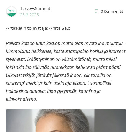
TerveysSummit
0
Kommentit
23.3.2025
Artikkelin toimittaja: Anita Salo
Peilistä katsoo tutut kasvot, mutta ajan myötä iho muuttuu –
kimmoisuus heikkenee, kosteustasapaino horjuu ja juonteet
syvenevät. Ikääntyminen on väistämätöntä, mutta miksi
joidenkin iho säilyttää nuorekkaan hehkunsa pidempään?
Ulkoiset tekijät jättävät jälkensä ihoon; elintavoilla on
suurempi merkitys kuin usein ajatellaan. Luonnolliset
hoitokeinot auttavat ihoa pysymään kauniina ja
elinvoimaisena
.