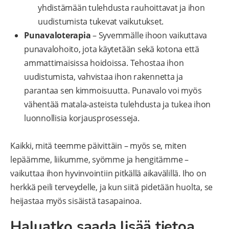
yhdistämään tulehdusta rauhoittavat ja ihon
uudistumista tukevat vaikutukset.
Punavaloterapia
– Syvemmälle ihoon vaikuttava
punavalohoito, jota käytetään sekä kotona että
ammattimaisissa hoidoissa. Tehostaa ihon
uudistumista, vahvistaa ihon rakennetta ja
parantaa sen kimmoisuutta. Punavalo voi myös
vähentää matala-asteista tulehdusta ja tukea ihon
luonnollisia korjausprosesseja.
Kaikki, mitä teemme päivittäin – myös se, miten
lepäämme, liikumme, syömme ja hengitämme –
vaikuttaa ihon hyvinvointiin pitkällä aikavälillä. Iho on
herkkä peili terveydelle, ja kun siitä pidetään huolta, se
heijastaa myös sisäistä tasapainoa.
Haluatko saada lisää tietoa