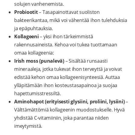
solujen vanhenemista.
Probiootit
– Tasapainottavat suoliston
bakteerikantaa, mikä voi vähentää ihon tulehduksia
ja epäpuhtauksia.
Kollageeni
– yksi ihon tärkeimmistä
rakennusaineista. Kehoa voi tukea tuottamaan
omaa kollageenia:
Irish moss (punalevä)
– Sisältää runsaasti
mineraaleja, jotka tukevat ihon terveyttä ja voivat
edistää kehon omaa kollageenisynteesiä. Auttaa
ylläpitämään ihon kosteustasapainoa ja suojaa
hapettumisstressiltä.
Aminohapot (erityisesti glysiini, proliini, lysiini)
–
Välttämättömiä kollageenin muodostukselle. Hyvä
yhdistää C-vitamiiniin, joka parantaa niiden
imeytymistä.