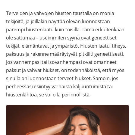
Terveiden ja vahvojen hiusten taustalla on monia
tekijöitä, ja joillakin näyttää olevan luonnostaan
parempi hiustenlaatu kuin toisilla. Tämä ei kuitenkaan
ole sattumaa – useimmiten syynä ovat geneettiset
tekijät, elämäntavat ja ympäristö. Hiusten laatu, tiheys,
paksuus ja rakenne määräytyvät pitkälti geneettisesti.
Jos vanhempasi tai isovanhempasi ovat omanneet
paksut ja vahvat hiukset, on todennäköistä, että myös
sinulla on luonnostaan terveet hiukset. Samoin, jos
perheessäsi esiintyy varhaista kaljuuntumista tai
hiustenlähtöä, se voi olla perinnöllistä.