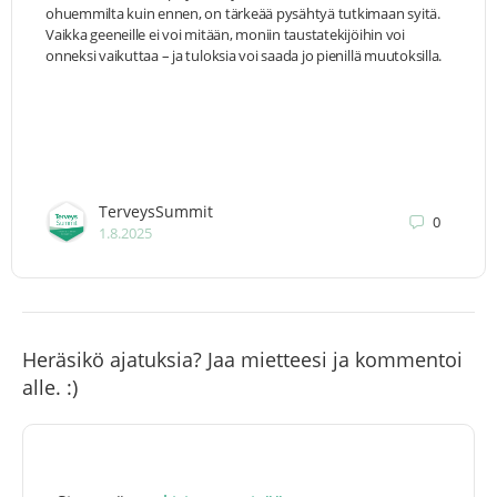
ohuemmilta kuin ennen, on tärkeää pysähtyä tutkimaan syitä.
Vaikka geeneille ei voi mitään, moniin taustatekijöihin voi
onneksi vaikuttaa – ja tuloksia voi saada jo pienillä muutoksilla.
TerveysSummit
0
1.8.2025
Heräsikö ajatuksia? Jaa mietteesi ja kommentoi
alle. :)