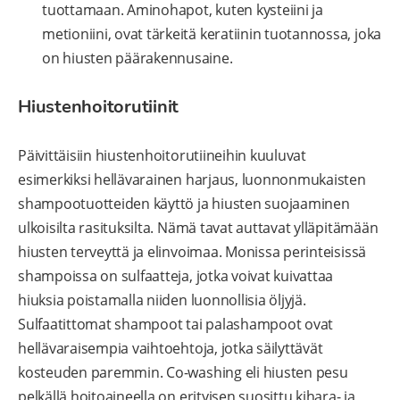
tuottamaan. Aminohapot, kuten kysteiini ja
metioniini, ovat tärkeitä keratiinin tuotannossa, joka
on hiusten päärakennusaine.
Hiustenhoitorutiinit
Päivittäisiin hiustenhoitorutiineihin kuuluvat
esimerkiksi hellävarainen harjaus, luonnonmukaisten
shampootuotteiden käyttö ja hiusten suojaaminen
ulkoisilta rasituksilta. Nämä tavat auttavat ylläpitämään
hiusten terveyttä ja elinvoimaa. Monissa perinteisissä
shampoissa on sulfaatteja, jotka voivat kuivattaa
hiuksia poistamalla niiden luonnollisia öljyjä.
Sulfaatittomat shampoot tai palashampoot ovat
hellävaraisempia vaihtoehtoja, jotka säilyttävät
kosteuden paremmin. Co-washing eli hiusten pesu
pelkällä hoitoaineella on erityisen suosittu kihara- ja