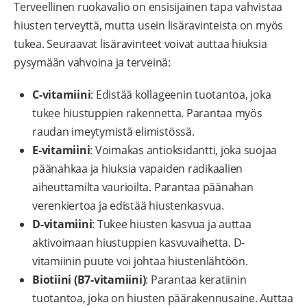
Terveellinen ruokavalio on ensisijainen tapa vahvistaa
hiusten terveyttä, mutta usein lisäravinteista on myös
tukea. Seuraavat lisäravinteet voivat auttaa hiuksia
pysymään vahvoina ja terveinä:
C-vitamiini
: Edistää kollageenin tuotantoa, joka
tukee hiustuppien rakennetta. Parantaa myös
raudan imeytymistä elimistössä.
E-vitamiini
: Voimakas antioksidantti, joka suojaa
päänahkaa ja hiuksia vapaiden radikaalien
aiheuttamilta vaurioilta. Parantaa päänahan
verenkiertoa ja edistää hiustenkasvua.
D-vitamiini
: Tukee hiusten kasvua ja auttaa
aktivoimaan hiustuppien kasvuvaihetta. D-
vitamiinin puute voi johtaa hiustenlähtöön.
Biotiini (B7-vitamiini)
: Parantaa keratiinin
tuotantoa, joka on hiusten päärakennusaine. Auttaa