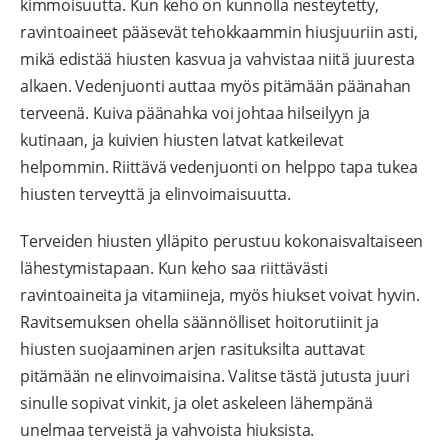
kimmoisuutta. Kun keho on kunnolla nesteytetty,
ravintoaineet pääsevät tehokkaammin hiusjuuriin asti,
mikä edistää hiusten kasvua ja vahvistaa niitä juuresta
alkaen. Vedenjuonti auttaa myös pitämään päänahan
terveenä. Kuiva päänahka voi johtaa hilseilyyn ja
kutinaan, ja kuivien hiusten latvat katkeilevat
helpommin. Riittävä vedenjuonti on helppo tapa tukea
hiusten terveyttä ja elinvoimaisuutta.
Terveiden hiusten ylläpito perustuu kokonaisvaltaiseen
lähestymistapaan. Kun keho saa riittävästi
ravintoaineita ja vitamiineja, myös hiukset voivat hyvin.
Ravitsemuksen ohella säännölliset hoitorutiinit ja
hiusten suojaaminen arjen rasituksilta auttavat
pitämään ne elinvoimaisina. Valitse tästä jutusta juuri
sinulle sopivat vinkit, ja olet askeleen lähempänä
unelmaa terveistä ja vahvoista hiuksista.