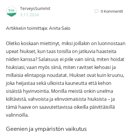
TerveysSummit
0
Kommentit
3.11.2024
Artikkelin toimittaja: Anita Salo
Oletko koskaan miettinyt, miksi joillakin on luonnostaan
upeat hiukset, kun taas toisilla on jatkuvia haasteita
niiden kanssa? Salaisuus ei piile vain siinä, miten hoidat
hiuksiasi, vaan myös siinä, miten ravitset kehoasi ja
millaisia elintapoja noudatat. Hiukset ovat kuin kruunu,
joka heijastaa sekä ulkoista kauneutta että kehon
sisäistä hyvinvointia. Monilla meistä onkin unelma
kiiltävistä, vahvoista ja elinvoimaisista hiuksista – ja
tämä haave on saavutettavissa oikeilla päivittäisillä
valinnoilla.
Geenien ja ympäristön vaikutus