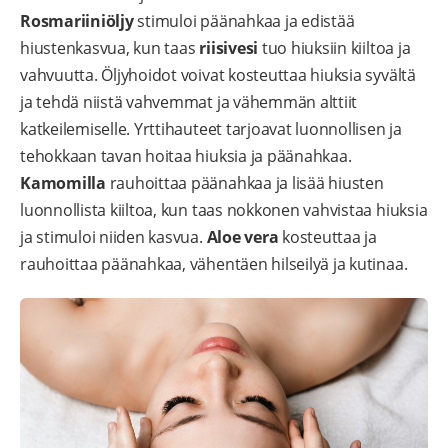
Rosmariiniöljy
stimuloi päänahkaa ja edistää
hiustenkasvua, kun taas
riisivesi
tuo hiuksiin kiiltoa ja
vahvuutta. Öljyhoidot voivat kosteuttaa hiuksia syvältä
ja tehdä niistä vahvemmat ja vähemmän alttiit
katkeilemiselle. Yrttihauteet tarjoavat luonnollisen ja
tehokkaan tavan hoitaa hiuksia ja päänahkaa.
Kamomilla
rauhoittaa päänahkaa ja lisää hiusten
luonnollista kiiltoa, kun taas nokkonen vahvistaa hiuksia
ja stimuloi niiden kasvua.
Aloe vera
kosteuttaa ja
rauhoittaa päänahkaa, vähentäen hilseilyä ja kutinaa.