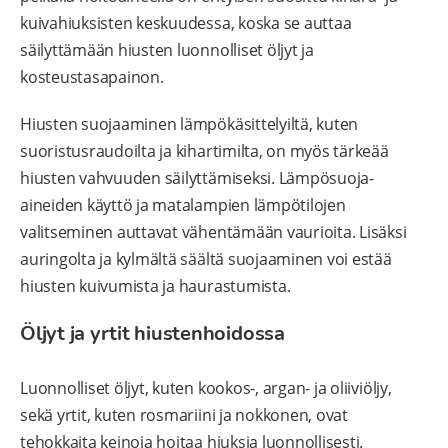
kuivahiuksisten keskuudessa, koska se auttaa
säilyttämään hiusten luonnolliset öljyt ja
kosteustasapainon.
Hiusten suojaaminen lämpökäsittelyiltä, kuten
suoristusraudoilta ja kihartimilta, on myös tärkeää
hiusten vahvuuden säilyttämiseksi. Lämpösuoja-
aineiden käyttö ja matalampien lämpötilojen
valitseminen auttavat vähentämään vaurioita. Lisäksi
auringolta ja kylmältä säältä suojaaminen voi estää
hiusten kuivumista ja haurastumista.
Öljyt ja yrtit hiustenhoidossa
Luonnolliset öljyt, kuten kookos-, argan- ja oliiviöljy,
sekä yrtit, kuten rosmariini ja nokkonen, ovat
tehokkaita keinoja hoitaa hiuksia luonnollisesti.