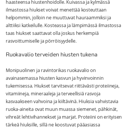
haasteensa hiustenhoidolle. Kuivassa ja kylmässä
ilmastossa hiukset voivat menettää kosteuttaan
helpommin, jolloin ne muuttuvat hauraammiksi ja
alttiiksi katkeilulle. Kosteassa ja lämpimässä ilmastossa
taas hiukset saattavat olla joskus herkempiä
rasvoittumiselle ja pörröisyydelle.
Ruokavalio terveiden hiusten tukena
Monipuolinen ja ravintorikas ruokavalio on
avainasemassa hiusten kasvun ja hyvinvoinnin
tukemisessa. Hiukset tarvitsevat riittävästi proteiineja,
vitamiineja, mineraaleja ja terveellisiä rasvoja
kasvaakseen vahvoina ja kiiltävinä. Hiuksia vahvistavia
ruoka-aineita ovat muun muassa siemenet, pähkinät,
vihreät lehtivihannekset ja marjat. Proteiini on erityisen
tärkeä hiuksille, sillä ne koostuvat pääasiassa