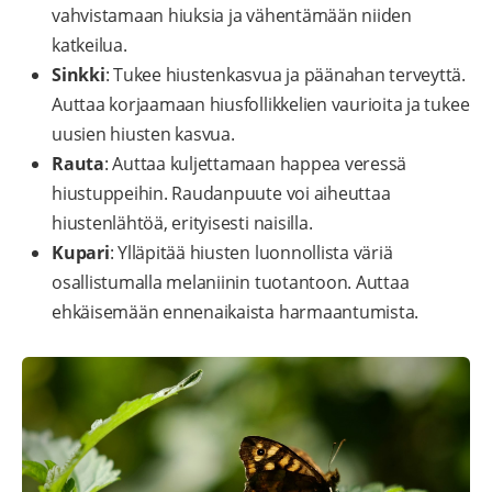
vahvistamaan hiuksia ja vähentämään niiden
katkeilua.
Sinkki
: Tukee hiustenkasvua ja päänahan terveyttä.
Auttaa korjaamaan hiusfollikkelien vaurioita ja tukee
uusien hiusten kasvua.
Rauta
: Auttaa kuljettamaan happea veressä
hiustuppeihin. Raudanpuute voi aiheuttaa
hiustenlähtöä, erityisesti naisilla.
Kupari
: Ylläpitää hiusten luonnollista väriä
osallistumalla melaniinin tuotantoon. Auttaa
ehkäisemään ennenaikaista harmaantumista.