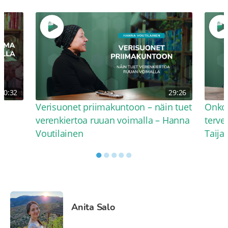
30:32
29:26
Verisuonet priimakuntoon – näin tuet
Onko 
verenkiertoa ruuan voimalla – Hanna
terve
Voutilainen
Taija
●
●
●
●
●
Anita Salo