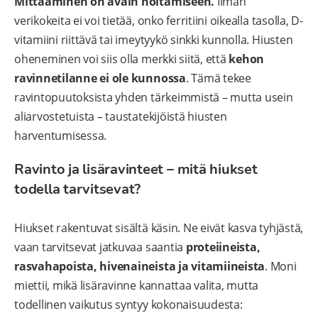
Mittaaminen on avain hoitamiseen.
Ilman
verikokeita ei voi tietää, onko ferritiini oikealla tasolla, D-
vitamiini riittävä tai imeytyykö sinkki kunnolla. Hiusten
oheneminen voi siis olla merkki siitä, että
kehon
ravinnetilanne ei ole kunnossa
. Tämä tekee
ravintopuutoksista yhden tärkeimmistä – mutta usein
aliarvostetuista – taustatekijöistä hiusten
harventumisessa.
Ravinto ja lisäravinteet – mitä hiukset
todella tarvitsevat?
Hiukset rakentuvat sisältä käsin. Ne eivät kasva tyhjästä,
vaan tarvitsevat jatkuvaa saantia
proteiineista,
rasvahapoista, hivenaineista ja vitamiineista
. Moni
miettii, mikä lisäravinne kannattaa valita, mutta
todellinen vaikutus syntyy kokonaisuudesta: