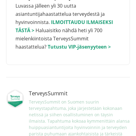
Luvassa jälleen yli 30 uutta
asiantuntijahaastattelua terveydestä ja
hyvinvoinnista.
ILMOITTAUDU ILMAISEKSI
TÄSTÄ >
Haluaisitko nähdä heti yli 700
mielenkiintoista TerveysSummit
haastattelua?
Tutustu VIP-jäsenyyteen >
TerveysSummit
TerveysSummit on Suomen suurin 
terveystapahtuma, joka järjestetään kokonaan 
netissä ja siihen osallistuminen on täysin 
ilmaista. Tapahtuma kokoaa kymmenittäin alansa 
huippuasiantuntijoita hyvinvoinnin ja terveyden 
parista puhumaan ajankohtaisista ja tärkeistä 