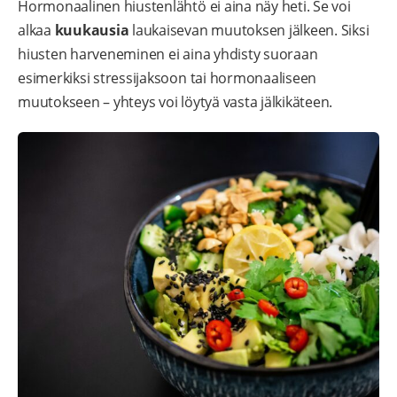
Hormonaalinen hiustenlähtö ei aina näy heti. Se voi
alkaa
kuukausia
laukaisevan muutoksen jälkeen. Siksi
hiusten harveneminen ei aina yhdisty suoraan
esimerkiksi stressijaksoon tai hormonaaliseen
muutokseen – yhteys voi löytyä vasta jälkikäteen.