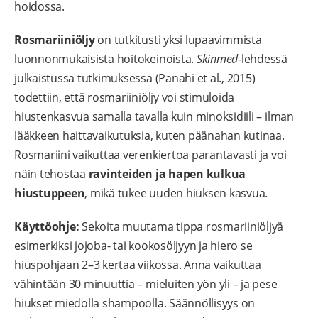
hoidossa.
Rosmariiniöljy
on tutkitusti yksi lupaavimmista
luonnonmukaisista hoitokeinoista.
Skinmed
-lehdessä
julkaistussa tutkimuksessa (Panahi et al., 2015)
todettiin, että rosmariiniöljy voi stimuloida
hiustenkasvua samalla tavalla kuin minoksidiili – ilman
lääkkeen haittavaikutuksia, kuten päänahan kutinaa.
Rosmariini vaikuttaa verenkiertoa parantavasti ja voi
näin tehostaa
ravinteiden ja hapen kulkua
hiustuppeen
, mikä tukee uuden hiuksen kasvua.
Käyttöohje:
Sekoita muutama tippa rosmariiniöljyä
esimerkiksi jojoba- tai kookosöljyyn ja hiero se
hiuspohjaan 2–3 kertaa viikossa. Anna vaikuttaa
vähintään 30 minuuttia – mieluiten yön yli – ja pese
hiukset miedolla shampoolla. Säännöllisyys on