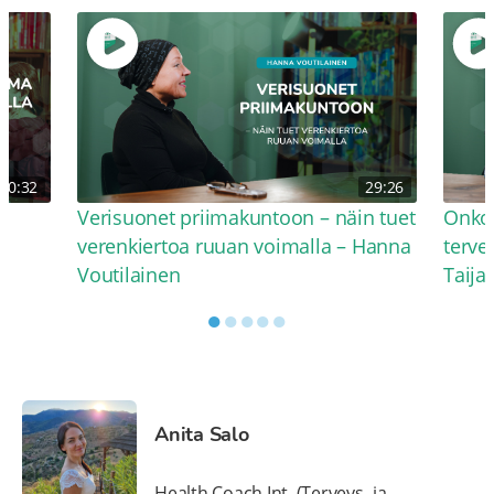
30:32
29:26
Verisuonet priimakuntoon – näin tuet
Onko 
verenkiertoa ruuan voimalla – Hanna
terve
Voutilainen
Taija
●
●
●
●
●
Anita Salo
Health Coach Int. (Terveys- ja