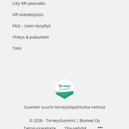
Liity VIP-jäseneksi
VIP-videokirjasto
FAQ – Usein kysyttyä
Yhteys & palautteet
Tiimi
Suomen suurin terveystapahtuma netissä
© 2026 - TerveysSummit | Biomed Oy
Menu
Tietosuojaseloste
Tilausehdot