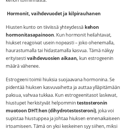
Hormonit, vaihdevuodet ja kilpirauhanen
Hiusten kunto on tiiviissä yhteydessä
kehon
hormonitasapainoon
. Kun hormonit heilahtavat,
hiukset reagoivat usein nopeasti – joko ohenemalla,
haurastumalla tai hidastamalla kasvua. Tämä näkyy
erityisesti
vaihdevuosien aikaan,
kun estrogeenin
määrä vähenee.
Estrogeeni toimii hiuksia suojaavana hormonina. Se
pidentää hiuksen kasvuvaihetta ja auttaa ylläpitämään
paksua, vahvaa tukkaa. Kun estrogeenitasot laskevat,
hiustupet herkistyvät helpommin
testosteronin
muotoon DHT:hen (dihydrotestosteroni)
, joka voi
supistaa hiustuppea ja johtaa hiuksen ennenaikaiseen
irtoamiseen. Tämä on yksi keskeinen syy siihen, miksi