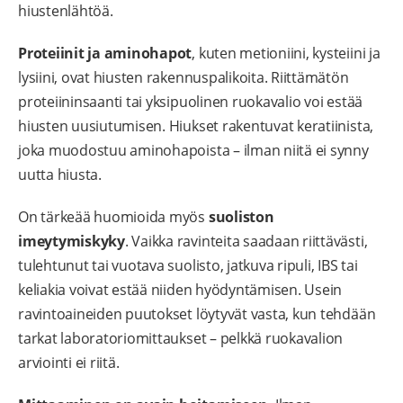
hiustenlähtöä.
Proteiinit ja aminohapot
, kuten metioniini, kysteiini ja
lysiini, ovat hiusten rakennuspalikoita. Riittämätön
proteiininsaanti tai yksipuolinen ruokavalio voi estää
hiusten uusiutumisen. Hiukset rakentuvat keratiinista,
joka muodostuu aminohapoista – ilman niitä ei synny
uutta hiusta.
On tärkeää huomioida myös
suoliston
imeytymiskyky
. Vaikka ravinteita saadaan riittävästi,
tulehtunut tai vuotava suolisto, jatkuva ripuli, IBS tai
keliakia voivat estää niiden hyödyntämisen. Usein
ravintoaineiden puutokset löytyvät vasta, kun tehdään
tarkat laboratoriomittaukset – pelkkä ruokavalion
arviointi ei riitä.