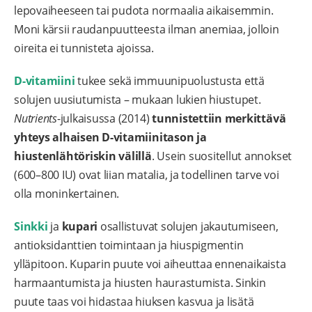
lepovaiheeseen tai pudota normaalia aikaisemmin.
Moni kärsii raudanpuutteesta ilman anemiaa, jolloin
oireita ei tunnisteta ajoissa.
D-vitamiini
tukee sekä immuunipuolustusta että
solujen uusiutumista – mukaan lukien hiustupet.
Nutrients
-julkaisussa (2014)
tunnistettiin merkittävä
yhteys alhaisen D-vitamiinitason ja
hiustenlähtöriskin välillä
. Usein suositellut annokset
(600–800 IU) ovat liian matalia, ja todellinen tarve voi
olla moninkertainen.
Sinkki
ja
kupari
osallistuvat solujen jakautumiseen,
antioksidanttien toimintaan ja hiuspigmentin
ylläpitoon.
Kuparin puute voi aiheuttaa ennenaikaista
harmaantumista ja hiusten haurastumista. Sinkin
puute taas voi hidastaa hiuksen kasvua ja lisätä