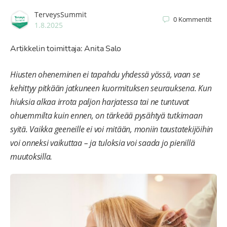
TerveysSummit
0
Kommentit
1.8.2025
Artikkelin toimittaja: Anita Salo
Hiusten oheneminen ei tapahdu yhdessä yössä, vaan se
kehittyy pitkään jatkuneen kuormituksen seurauksena. Kun
hiuksia alkaa irrota paljon harjatessa tai ne tuntuvat
ohuemmilta kuin ennen, on tärkeää pysähtyä tutkimaan
syitä. Vaikka geeneille ei voi mitään, moniin taustatekijöihin
voi onneksi vaikuttaa – ja tuloksia voi saada jo pienillä
muutoksilla.