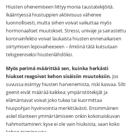
Hiusten ohenemiseen liittyy monia taustatekijöitä.
Ikääntyessä hiustuppien aktiivisuus vähenee
luonnollisesti, mutta siihen voivat vaikuttaa myös
hormonaaliset muutokset. Stressi, univaje ja sairastettu
koronainfektio voivat laukaista hiusten ennenaikaisen
siirtymisen lepovaiheeseen – ilmiönä tätä kutsutaan
telogeeniseksi hiustenlähdöksi.
Myös perimä määrittää sen, kuinka herkästi
hiukset reagoivat kehon sisäisiin muutoksiin.
Jos
suvussa esiintyy hiusten harvenemista, riski kasvaa. Silti
geenit eivät määrää kaikkea: ympäristötekijät ja
elämäntavat voivat joko tukea tai kuormittaa
hiuspohjan hyvinvointia merkittävästi. Ensimmäinen
askel tilanteen ymmärtämiseen onkin kokonaiskuvan
hahmottaminen: kyse ei ole vain hiuksista, vaan koko
kehon toiminnasta.