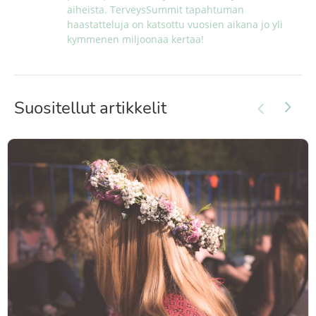
aiheista. TerveysSummit tapahtuman 
haastatteluja on katsottu vuosien aikana jo yli 
kymmenen miljoonaa kertaa!
Suositellut artikkelit