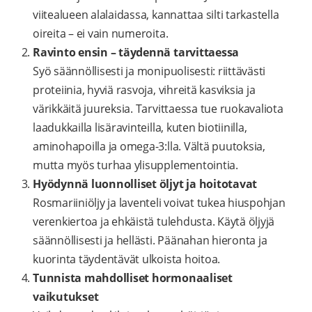
viitealueen alalaidassa, kannattaa silti tarkastella
oireita – ei vain numeroita.
Ravinto ensin – täydennä tarvittaessa
Syö säännöllisesti ja monipuolisesti: riittävästi
proteiinia, hyviä rasvoja, vihreitä kasviksia ja
värikkäitä juureksia. Tarvittaessa tue ruokavaliota
laadukkailla lisäravinteilla, kuten biotiinilla,
aminohapoilla ja omega-3:lla. Vältä puutoksia,
mutta myös turhaa ylisupplementointia.
Hyödynnä luonnolliset öljyt ja hoitotavat
Rosmariiniöljy ja laventeli voivat tukea hiuspohjan
verenkiertoa ja ehkäistä tulehdusta. Käytä öljyjä
säännöllisesti ja hellästi. Päänahan hieronta ja
kuorinta täydentävät ulkoista hoitoa.
Tunnista mahdolliset hormonaaliset
vaikutukset