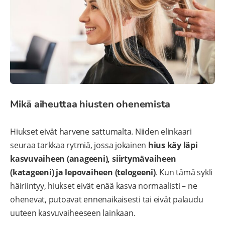
Mikä aiheuttaa hiusten ohenemista
Hiukset eivät harvene sattumalta. Niiden elinkaari
seuraa tarkkaa rytmiä, jossa jokainen
hius käy läpi
kasvuvaiheen (anageeni), siirtymävaiheen
(katageeni) ja lepovaiheen (telogeeni)
. Kun tämä sykli
häiriintyy, hiukset eivät enää kasva normaalisti – ne
ohenevat, putoavat ennenaikaisesti tai eivät palaudu
uuteen kasvuvaiheeseen lainkaan.