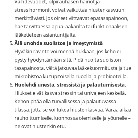
Vaihdevuodet, kilpirauhasen häiriöt ja
stressihormonit voivat vaikuttaa hiustenkasvuun
merkittävästi. Jos oireet viittaavat epätasapainoon,
hae tarvittaessa apua lääkäriltä tai funktionaalisen
lääketieteen asiantuntijalta.
Älä unohda suolistoa ja imeytymistä
Hyväkin ravinto voi mennä hukkaan, jos keho ei
pysty hyödyntämään sitä. Pidä huolta suoliston
tasapainosta, vältä jatkuvaa lääkekuormitusta ja tue
mikrobistoa kuitupitoisella ruoalla ja probiooteilla.
Huolehdi unesta, stressistä ja palautumisesta
.
Hiukset eivät kasva stressin tai univajeen keskellä.
Kehon pitää olla turvallisessa ja palautuvassa
tilassa, jotta se voi tukea hiustenkasvua. Varaa aikaa
rauhoittumiselle, luonnossa olemiselle ja yöunelle –
ne ovat hiustenkin etu.