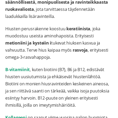
säännöllisestä, monipuolisesta ja ravinteikkaasta
ruokavaliosta
, jota tarvittaessa täydennetään
laadukkailla lisäravinteilla.
Hiusten perusrakenne koostuu
keratiinista
, joka
muodostuu useista aminohapoista. Erityisesti
metioniini ja kysteiin i
tukevat hiuksen kasvua ja
vahvuutta. Terve hius kaipaa myös
rasvoja
, erityisesti
omega-3-rasvahappoja.
B-vitamiinit
, kuten biotiini (B7), B6 ja B12, edistävät
hiusten uusiutumista ja ehkäisevät hiustenlähtöä.
Biotiini on monien hiusravinteiden keskeinen aineosa,
ja sen riittävä saanti on tärkeää, vaikka isoja puutoksia
esiintyy harvoin. B12-puute on yleinen erityisesti
ihmisillä, joilla on imeytymishäiriöitä.
Kollageeni
on saanut viime vuosina paljon huomiota.