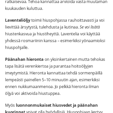
ratkaisevaa. Tehoa kannattaa arvioida vasta muutaman
kuukauden kuluttua.
Laventeliöljy
toimii hiuspohjassa rauhoittavasti ja voi
lievittää ärsytystä, tulehdusta ja kutinaa.
Se voi lisätä
hiustenkasvua ja hiustiheyttä. Laventelia voi käyttää
yhdessä rosmariinin kanssa – esimerkiksi yönaamioksi
hiuspohjalle.
Päänahan hieronta
on yksinkertainen mutta tehokas
tapa lisätä verenkiertoa ja parantaa hoitoöljyjen
imeytymistä. Hieronta kannattaa tehdä sormenpäillä
lempeästi painellen 5–10 minuutin ajan, esimerkiksi
ennen nukkumaanmenoa. Jo pelkkä hieronta ilman
öljyä voi aktivoida hiustuppea.
Myös
luonnonmukaiset hiusvedet ja päänahan
kuorinnat
voivat olla hyödyllisiä. Hiuspohjaan kertyy