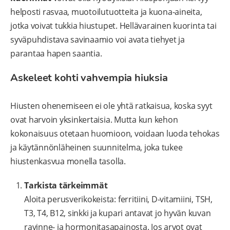
helposti rasvaa, muotoilutuotteita ja kuona-aineita,
jotka voivat tukkia hiustupet. Hellävarainen kuorinta tai
syväpuhdistava savinaamio voi avata tiehyet ja
parantaa hapen saantia.
Askeleet kohti vahvempia hiuksia
Hiusten ohenemiseen ei ole yhtä ratkaisua, koska syyt
ovat harvoin yksinkertaisia. Mutta kun kehon
kokonaisuus otetaan huomioon, voidaan luoda tehokas
ja käytännönläheinen suunnitelma, joka tukee
hiustenkasvua monella tasolla.
Tarkista tärkeimmät
Aloita perusverikokeista: ferritiini, D-vitamiini, TSH,
T3, T4, B12, sinkki ja kupari antavat jo hyvän kuvan
ravinne- ja hormonitasapainosta. Jos arvot ovat