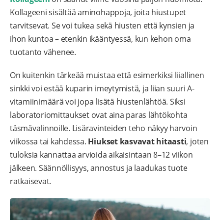
Kollageeni sisältää aminohappoja, joita hiustupet
tarvitsevat. Se voi tukea sekä hiusten että kynsien ja
ihon kuntoa – etenkin ikääntyessä, kun kehon oma
tuotanto vähenee.
On kuitenkin tärkeää muistaa että esimerkiksi liiallinen
sinkki voi estää kuparin imeytymistä, ja liian suuri A-
vitamiinimäärä voi jopa lisätä hiustenlähtöä. Siksi
laboratoriomittaukset ovat aina paras lähtökohta
täsmävalinnoille. Lisäravinteiden teho näkyy harvoin
viikossa tai kahdessa.
Hiukset kasvavat hitaasti
, joten
tuloksia kannattaa arvioida aikaisintaan 8–12 viikon
jälkeen. Säännöllisyys, annostus ja laadukas tuote
ratkaisevat.