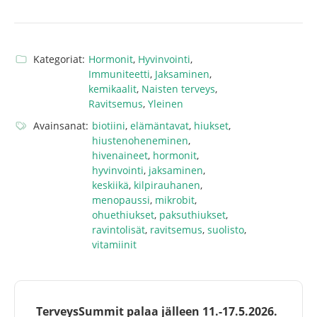
Kategoriat:
Hormonit
,
Hyvinvointi
,
Immuniteetti
,
Jaksaminen
,
kemikaalit
,
Naisten terveys
,
Ravitsemus
,
Yleinen
Avainsanat:
biotiini
,
elämäntavat
,
hiukset
,
hiustenoheneminen
,
hivenaineet
,
hormonit
,
hyvinvointi
,
jaksaminen
,
keskiikä
,
kilpirauhanen
,
menopaussi
,
mikrobit
,
ohuethiukset
,
paksuthiukset
,
ravintolisät
,
ravitsemus
,
suolisto
,
vitamiinit
TerveysSummit palaa jälleen 11.-17.5.2026.