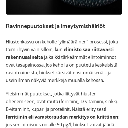
Ravinnepuutokset ja imeytymishäiriöt
Hiustenkasvu on keholle “ylimääräinen” prosessi, joka
toimii hyvin vain silloin, kun
elimistö saa riittävästi
rakennusaineita
ja kaikki tärkeämmät elintoiminnot
ovat tasapainossa. Jos keholla on puutetta keskeisistä
ravintoaineista, hiukset kärsivät ensimmäisenä – ja
usein ilman näkyviä merkkejä muualla kehossa.
Yleisimmät puutokset, jotka liittyvät hiusten
ohenemiseen, ovat rauta (ferritiini), D-vitamiini, sinkki,
B-vitamiinit, kupari ja proteiinit. Näistä erityisest
i
ferritiinin eli varastoraudan merkitys on kriittinen
:
jos sen pitoisuus on alle 50 µg/l, hiukset voivat jäädä