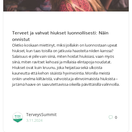
Terveet ja vahvat hiukset luonnollisesti: Näin
onnistut
Oletko koskaan miettinyt, miksi joillakin on luonnostaan upeat
hiukset, kun taas toisilla on jatkuvia haasteita niiden kanssa?
Salaisuus ei piile vain siinä, miten hoidat hiuksiasi, vaan myös
siinä, miten ravitset kehoasi ja millaisia elintapoja noudatat.
Hiukset ovat kuin kruunu, joka heijastaa sekä ulkoista
kauneutta että kehon sisäistä hyvinvointia. Monilla meistä
onkin unelma kiiltävistä, vahvoista ja elinvoimaisista hiuksista –
ja tämä haave on saavutettavissa oikeilla päivittäisillä valinnoilla.
TerveysSummit
0
3.11.2024