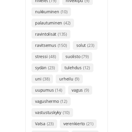
nivelet
(19)
nivelkipu
(9)
nukkuminen
(10)
palautuminen
(42)
ravintolisät
(135)
ravitsemus
(150)
solut
(23)
stressi
(48)
suolisto
(79)
sydän
(23)
tulehdus
(12)
uni
(38)
urheilu
(9)
uupumus
(14)
vagus
(9)
vagushermo
(12)
vastustuskyky
(10)
Vatsa
(23)
verenkierto
(21)