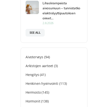
Lihaskrampeista
aivosumuun – tunnistatko
elektrolyyttipuutoksen
oireet…
2.8.2026
SEE ALL
Aivoterveys
(94)
Arkistojen aarteet
(3)
Hengitys
(41)
Henkinen hyvinvointi
(113)
Hermosto
(145)
Hormonit
(138)