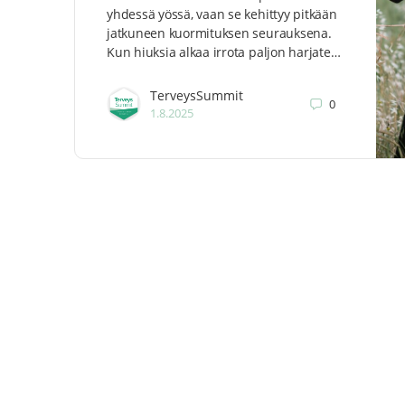
yhdessä yössä, vaan se kehittyy pitkään
jatkuneen kuormituksen seurauksena.
Kun hiuksia alkaa irrota paljon harjate…
TerveysSummit
0
1.8.2025