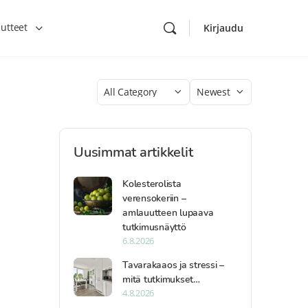
utteet
Kirjaudu
Category
Sort
by
Uusimmat artikkelit
Kolesterolista
verensokeriin –
amlauutteen lupaava
tutkimusnäyttö
6.8.2026
Tavarakaaos ja stressi –
mitä tutkimukset…
4.8.2026