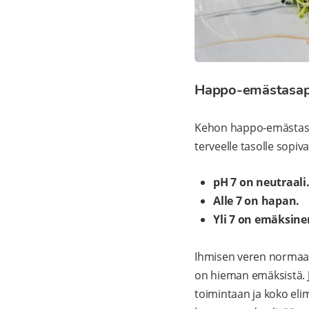
Happo-emästasapa
Kehon happo-emästasap
terveelle tasolle sopiv
pH 7 on neutraali
Alle 7 on hapan.
Yli 7 on emäksine
Ihmisen veren normaali 
on hieman emäksistä. 
toimintaan ja koko eli