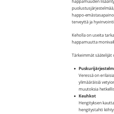
happamuuden lisääntym
puolustusjärjestelmää, a
happo-emästasapaino on
terveyttä ja hyvinvoint
Keholla on useita tarka
happamuutta monivaihe
Tärkeimmät säätelijät 
Puskurijärjestel
Veressä on erilaisi
ylimääräisiä vetyio
muutoksia hetkellis
Keuhkot
Hengityksen kautta 
hengitystahti kiiht