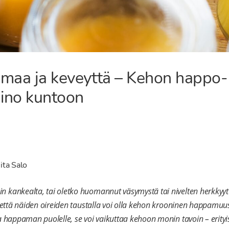
oimaa ja keveyttä – Kehon happo-
ino kuntoon
ita Salo
n kankealta, tai oletko huomannut väsymystä tai nivelten herkkyyt
i, että näiden oireiden taustalla voi olla kehon krooninen happamuu
aa happaman puolelle, se voi vaikuttaa kehoon monin tavoin – erityi