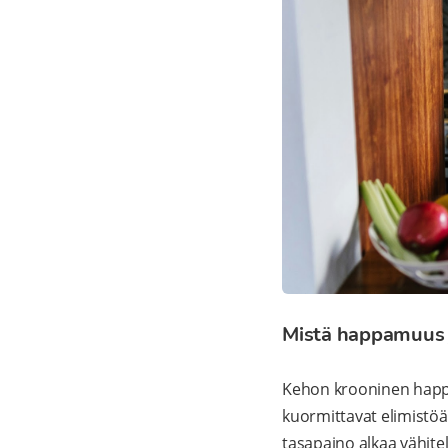
Mistä happamuus 
Kehon krooninen happa
kuormittavat elimistö
tasapaino alkaa vähite