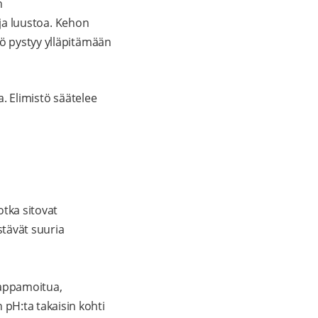
n
a ja luustoa. Kehon
tö pystyy ylläpitämään
a. Elimistö säätelee
otka sitovat
stävät suuria
 happamoitua,
 pH:ta takaisin kohti