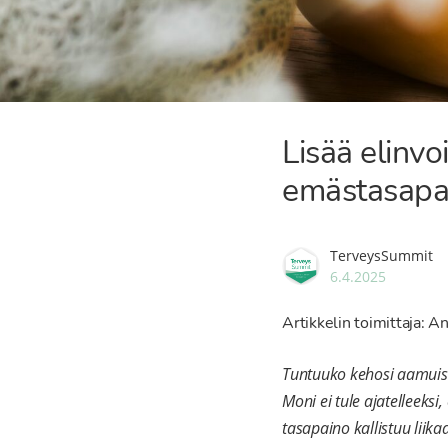
Lisää elinv
emästasapa
TerveysSummit
6.4.2025
Artikkelin toimittaja: An
Tuntuuko kehosi aamuisi
Moni ei tule ajatelleeks
tasapaino kallistuu liik