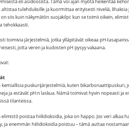
isestä eli asidoosista. Tämä voi ajan myötä heikentää keho
ltistaa tulehduksille ja kuormittaa erityisesti niveliä, lihaksi
 siis kuin näkymätön suojakilpi: kun se toimii oikein, elimis
ia tehokkaasti.
sti toimivia järjestelmiä, jotka ylläpitävät oikeaa pH-tasapaino
isesti, jotta veren ja kudosten pH pysyy vakaana.
ovat:
mät
a kemiallisia puskurijärjestelmiä, kuten bikarbonaattipuskuri, j
neja ja estävät pH:n laskua. Nämä toimivat hyvin nopeasti ja e
issä tilanteissa.
elimistö poistaa hiilidioksidia, joka on happo. Jos veri alkaa
yy, ja enemmän hiilidioksidia poistuu – tämä auttaa nostamaan