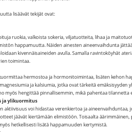
tta lisäävät tekijät ovat:
uja ruokia, valkoista sokeria, viljatuotteita, lihaa ja maitotuot
elimistön happamuutta. Näiden ainesten aineenvaihdunta jät
aloidaan kivennäisaineiden avulla. Samalla ravintoköyhät ateri
en toimintaa.
kuormittaa hermostoa ja hormonitoimintaa, lisäten kehon ha
i magnesiumia ja kalsiumia, jotka ovat tärkeitä emäksisyyden y
o myös hengittää pinnallisemmin, mikä pahentaa tilannetta 
ja ylikuormitus
en aktiivisuus voi hidastaa verenkiertoa ja aineenvaihduntaa, 
otteet jäävät kiertämään elimistöön. Toisaalta äärimmäinen
yös hetkellisesti lisätä happamuuden kertymistä.