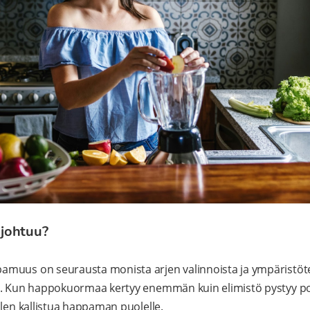
johtuu?
muus on seurausta monista arjen valinnoista ja ympäristötek
ä. Kun happokuormaa kertyy enemmän kuin elimistö pystyy p
llen kallistua happaman puolelle.