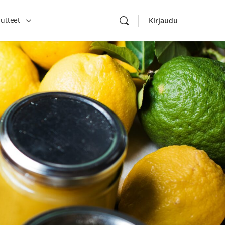
utteet
Kirjaudu