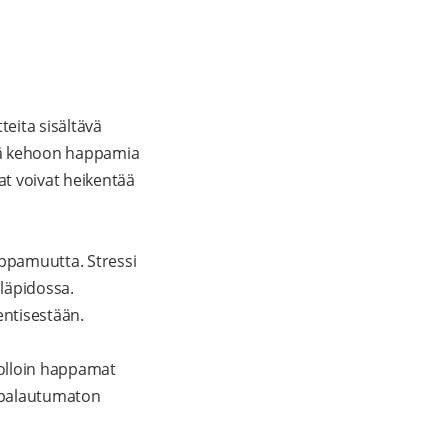
teita sisältävä
tää kehoon happamia
at voivat heikentää
ppamuutta. Stressi
lläpidossa.
entisestään.
jolloin happamat
, palautumaton