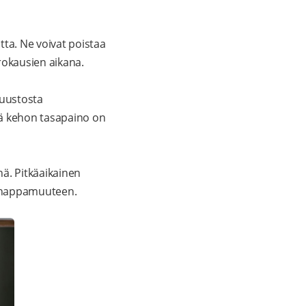
tta. Ne voivat poistaa
rokausien aikana.
luustosta
tä kehon tasapaino on
ä. Pitkäaikainen
en happamuuteen.