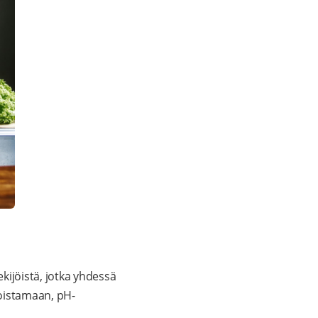
ijöistä, jotka yhdessä
oistamaan, pH-