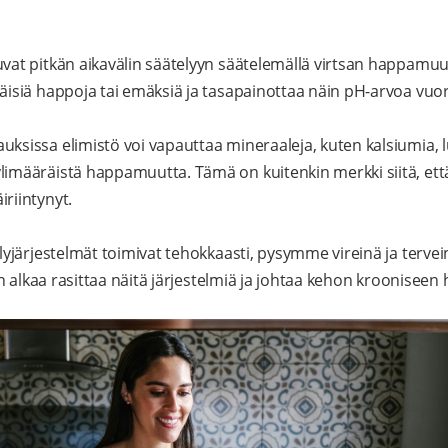
uvat pitkän aikavälin säätelyyn säätelemällä virtsan happamuu
räisiä happoja tai emäksiä ja tasapainottaa näin pH-arvoa vuo
uksissa elimistö voi vapauttaa mineraaleja, kuten kalsiumia, 
limääräistä happamuutta. Tämä on kuitenkin merkki siitä, et
riintynyt.
järjestelmät toimivat tehokkaasti, pysymme vireinä ja tervein
n alkaa rasittaa näitä järjestelmiä ja johtaa kehon kroonise