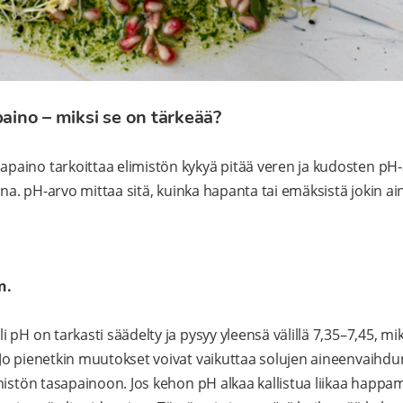
ino – miksi se on tärkeää?
aino tarkoittaa elimistön kykyä pitää veren ja kudosten pH-
ana. pH-arvo mittaa sitä, kuinka hapanta tai emäksistä jokin ai
.
n.
pH on tarkasti säädelty ja pysyy yleensä välillä 7,35–7,45, mikä
Jo pienetkin muutokset voivat vaikuttaa solujen aineenvaihd
mistön tasapainoon. Jos kehon pH alkaa kallistua liikaa happ