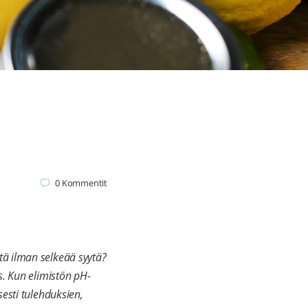
0
Kommentit
tä ilman selkeää syytä?
s. Kun elimistön pH-
sesti tulehduksien,