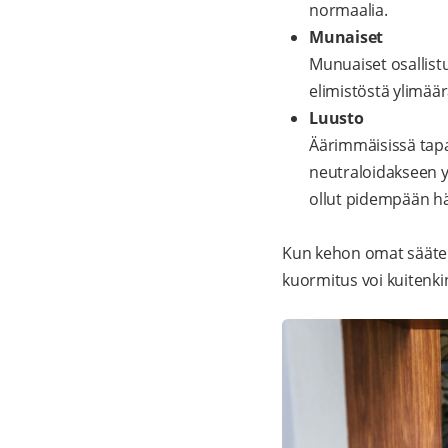
normaalia.
Munaiset
Munuaiset osallist
elimistöstä ylimää
Luusto
Äärimmäisissä tapa
neutraloidakseen y
ollut pidempään häi
Kun kehon omat säätely
kuormitus voi kuitenki