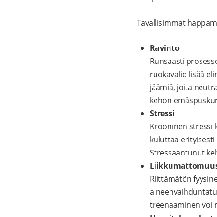
Tavallisimmat happamuu
Ravinto
Runsaasti prosessoit
ruokavalio lisää 
jäämiä, joita neutr
kehon emäspuskuri
Stressi
Krooninen stressi 
kuluttaa erityisest
Stressaantunut keh
Liikkumattomuus 
Riittämätön fyysin
aineenvaihduntatu
treenaaminen voi m