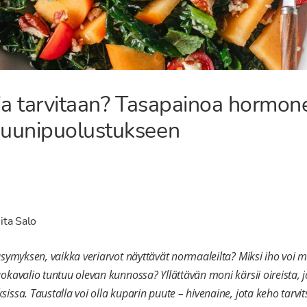
ia tarvitaan? Tasapainoa hormonei
uunipuolustukseen
ita Salo
äsymyksen, vaikka veriarvot näyttävät normaaleilta? Miksi iho voi 
okavalio tuntuu olevan kunnossa? Yllättävän moni kärsii oireista, jo
ssa. Taustalla voi olla kuparin puute – hivenaine, jota keho tarvit