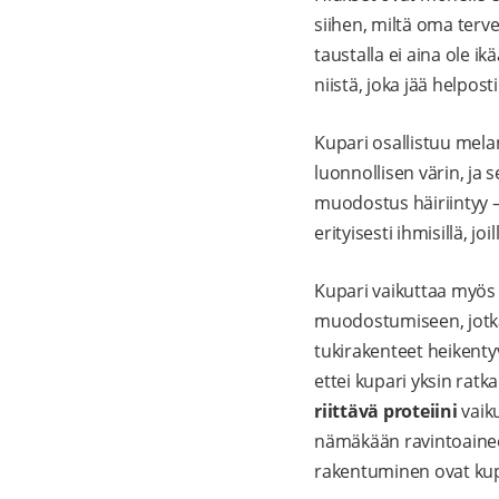
siihen, miltä oma terve
taustalla ei aina ole i
niistä, joka jää helpo
Kupari osallistuu mela
luonnollisen värin, ja 
muodostus häiriintyy –
erityisesti ihmisillä, j
Kupari vaikuttaa myös 
muodostumiseen, jotka
tukirakenteet heikenty
ettei kupari yksin ratk
riittävä proteiini
vaiku
nämäkään ravintoaineet
rakentuminen ovat kupa