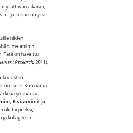
t yllättävän aikaisin,
aa – ja kupari on yksi
ille niiden
vähän, melaniinin
. Tätä on havaittu
 Element Research
, 2011).
idekudosten
oitumiselle. Kun nämä
tärkeää ymmärtää,
miini, B-vitamiinit ja
i ole tarpeeksi,
 ja kollageenin