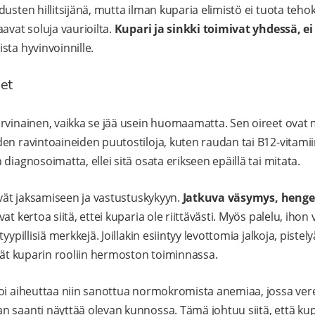
usten hillitsijänä, mutta ilman kuparia elimistö ei tuota tehokk
avat soluja vaurioilta.
Kupari ja sinkki toimivat yhdessä, ei
sta hyvinvoinnille.
et
rvinainen, vaikka se jää usein huomaamatta. Sen oireet ovat
n ravintoaineiden puutostiloja, kuten raudan tai B12-vitamiini
diagnosoimatta, ellei sitä osata erikseen epäillä tai mitata.
yvät jaksamiseen ja vastustuskykyyn.
Jatkuva väsymys, henge
vat kertoa siitä, ettei kuparia ole riittävästi. Myös palelu, ihon
yypillisiä merkkejä. Joillakin esiintyy levottomia jalkoja, pist
yvät kuparin rooliin hermoston toiminnassa.
voi aiheuttaa niin sanottua normokromista anemiaa, jossa ve
 saanti näyttää olevan kunnossa. Tämä johtuu siitä, että ku