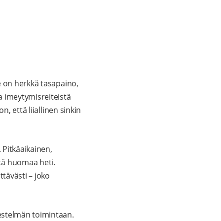
e on herkkä tasapaino,
a imeytymisreiteistä
, että liiallinen sinkin
 Pitkäaikainen,
itä huomaa heti.
ttävästi – joko
estelmän toimintaan.