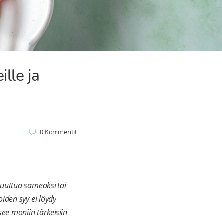
lle ja
0
Kommentit
muuttua sameaksi tai
iden syy ei löydy
see moniin tärkeisiin