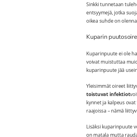
Sinkki tunnetaan tulehd
entsyymejä, jotka suoja
oikea suhde on olennai
Kuparin puutosoire
Kuparinpuute ei ole ha
voivat muistuttaa muide
kuparinpuute jää usein 
Yleisimmät oireet liitt
toistuvat infektiot
voi
kynnet ja kalpeus ovat t
raajoissa – nämä liitt
Lisäksi kuparinpuute 
on matala mutta raudan