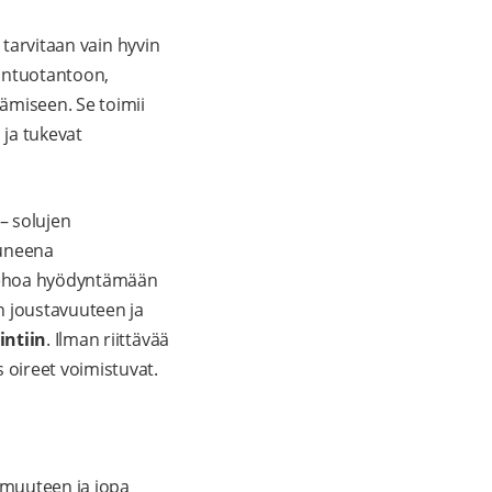
 tarvitaan vain hyvin
iantuotantoon,
ämiseen. Se toimii
 ja tukevat
– solujen
tuneena
a kehoa hyödyntämään
n joustavuuteen ja
intiin
. Ilman riittävää
oireet voimistuvat.
armuuteen ja jopa