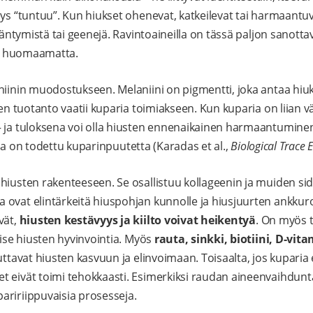
ys “tuntuu”. Kun hiukset ohenevat, katkeilevat tai harmaantuva
kääntymistä tai geenejä. Ravintoaineilla on tässä paljon sanottav
sti huomaamatta.
niinin muodostukseen. Melaniini on pigmentti, joka antaa hiuks
sen tuotanto vaatii kuparia toimiakseen. Kun kuparia on liian 
 ja tuloksena voi olla hiusten ennenaikainen harmaantuminen
oilla on todettu kuparinpuutetta (Karadas et al.,
Biological Trace
hiusten rakenteeseen. Se osallistuu kollageenin ja muiden s
 ovat elintärkeitä hiuspohjan kunnolle ja hiusjuurten ankkur
vät,
hiusten kestävyys ja kiilto voivat heikentyä
. On myös 
aise hiusten hyvinvointia. Myös
rauta, sinkki, biotiini, D-vita
ttavat hiusten kasvuun ja elinvoimaan. Toisaalta, jos kuparia e
 eivät toimi tehokkaasti. Esimerkiksi raudan aineenvaihdunta
ririippuvaisia prosesseja.