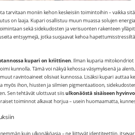
ta tarvitaan moniin kehon keskeisiin toimintoihin – vaikka sitä
kutus on laaja. Kupari osallistuu muun muassa solujen energ
oimintaan sekä sidekudosten ja verisuonten rakenteen ylläpit
eita entsyymejä, jotka suojaavat kehoa hapettumisstressiltä
tannossa kupari on kriittinen
. Ilman kuparia mitokondriot 
 toimi kunnolla. Tämä voi näkyä kehossa väsymyksenä ja alen
 muut ravintoaineet olisivat kunnossa. Lisäksi kupari autta
aa myös ihon, hiusten ja silmien pigmentaatioon, sidekudoste
n. Sen tehtävät ulottuvat siis
ulkonäöstä sisäiseen hyvinvo
raiset toiminnot alkavat horjua – usein huomaamatta, kunnes 
uksiin
nemmän kuin ulkonäköasia – ne liittyvät identiteettiin, itsev