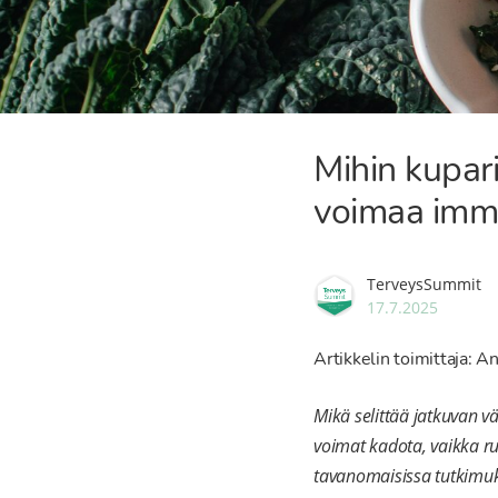
Mihin kupar
voimaa imm
TerveysSummit
17.7.2025
Artikkelin toimittaja: An
Mikä selittää jatkuvan v
voimat kadota, vaikka ru
tavanomaisissa tutkimuksi