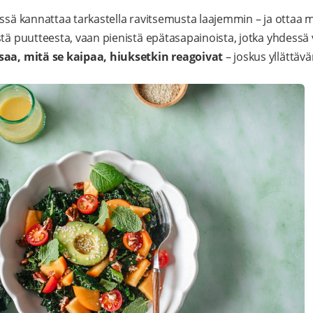
essä kannattaa tarkastella ravitsemusta laajemmin – ja ottaa
stä puutteesta, vaan pienistä epätasapainoista, jotka yhdessä 
aa, mitä se kaipaa, hiuksetkin reagoivat
– joskus yllättäv