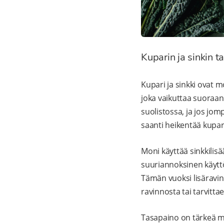
Kuparin ja sinkin t
Kupari ja sinkki ovat 
joka vaikuttaa suoraan
suolistossa, ja jos jom
saanti heikentää kupar
Moni käyttää sinkkilisä
suuriannoksinen käyttö
Tämän vuoksi lisäravint
ravinnosta tai tarvitt
Tasapaino on tärkeä m