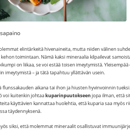
asapaino
molemmat elintärkeitä hivenaineita, mutta niiden välinen suhd
 kehon toimintaan. Nämä kaksi mineraalia kilpailevat samoist
pikumpi on liikaa, se voi estää toisen imeytymistä. Yleisempää on
in imeytymistä – ja tätä tapahtuu yllättävän usein.
ä flunssakauden aikana tai ihon ja hiusten hyvinvoinnin tueksi.
 voi kuitenkin johtaa
kuparinpuutokseen
jopa ilman, että s
eita käyttävien kannattaa huolehtia, että kuparia saa myös rii
aessa täydennyksenä.
yös siksi, että molemmat mineraalit osallistuvat immuunijärj