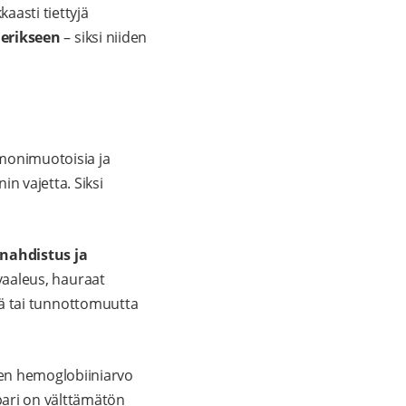
aasti tiettyjä
 erikseen
– siksi niiden
 monimuotoisia ja
n vajetta. Siksi
nahdistus ja
 vaaleus, hauraat
elyä tai tunnottomuutta
ren hemoglobiiniarvo
pari on välttämätön