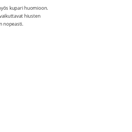
 myös kupari huomioon.
vaikuttavat hiusten
än nopeasti.