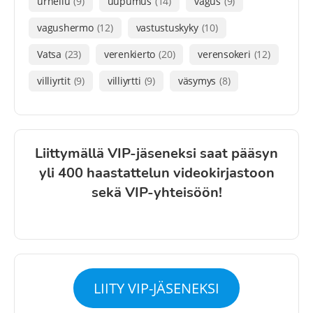
urheilu
(9)
uupumus
(14)
vagus
(9)
vagushermo
(12)
vastustuskyky
(10)
Vatsa
(23)
verenkierto
(20)
verensokeri
(12)
villiyrtit
(9)
villiyrtti
(9)
väsymys
(8)
Liittymällä VIP-jäseneksi saat pääsyn
yli 400 haastattelun videokirjastoon
sekä VIP-yhteisöön!
LIITY VIP-JÄSENEKSI