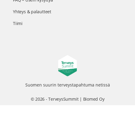
Yhteys & palautteet
Tiimi
Suomen suurin terveystapahtuma netissä
© 2026 - TerveysSummit | Biomed Oy
Menu
Tietosuojaseloste
Tilausehdot
Items
Kurkkaa tapahtuman kulisseihin ja seuraa meitä somessa
@terveyssummit #terveyssummit