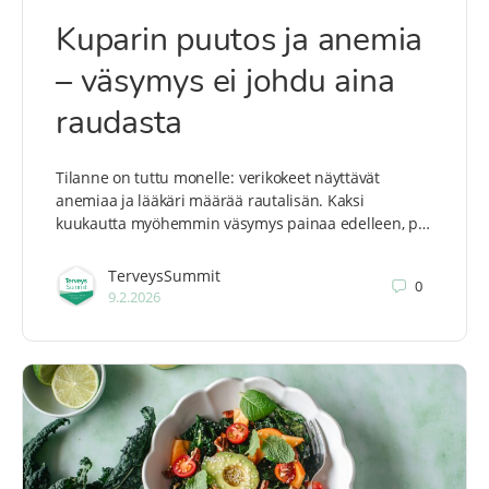
Kuparin puutos ja anemia
– väsymys ei johdu aina
raudasta
Tilanne on tuttu monelle: verikokeet näyttävät
anemiaa ja lääkäri määrää rautalisän. Kaksi
kuukautta myöhemmin väsymys painaa edelleen, p…
TerveysSummit
0
9.2.2026