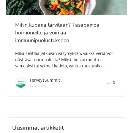
Mihin kuparia tarvitaan? Tasapainoa
hormoneille ja voimaa
immuunipuolustukseen
Mikä selittää jatkuvan väsymyksen, vaikka veriarvot
näyttävät normaaleilta? Miksi iho voi muuttua
sameaksi tai voimat kadota, vaikka ruokavalio…
TerveysSummit
0
17.7.2025
Uusimmat artikkelit