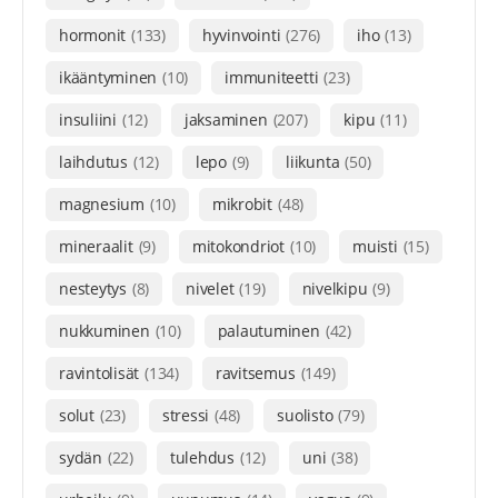
hormonit
(133)
hyvinvointi
(276)
iho
(13)
ikääntyminen
(10)
immuniteetti
(23)
insuliini
(12)
jaksaminen
(207)
kipu
(11)
laihdutus
(12)
lepo
(9)
liikunta
(50)
magnesium
(10)
mikrobit
(48)
mineraalit
(9)
mitokondriot
(10)
muisti
(15)
nesteytys
(8)
nivelet
(19)
nivelkipu
(9)
nukkuminen
(10)
palautuminen
(42)
ravintolisät
(134)
ravitsemus
(149)
solut
(23)
stressi
(48)
suolisto
(79)
sydän
(22)
tulehdus
(12)
uni
(38)