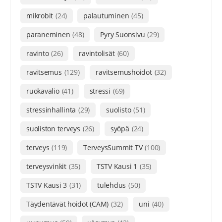
mikrobit
(24)
palautuminen
(45)
paraneminen
(48)
Pyry Suonsivu
(29)
ravinto
(26)
ravintolisät
(60)
ravitsemus
(129)
ravitsemushoidot
(32)
ruokavalio
(41)
stressi
(69)
stressinhallinta
(29)
suolisto
(51)
suoliston terveys
(26)
syöpä
(24)
terveys
(119)
TerveysSummit TV
(100)
terveysvinkit
(35)
TSTV Kausi 1
(35)
TSTV Kausi 3
(31)
tulehdus
(50)
Täydentävät hoidot (CAM)
(32)
uni
(40)