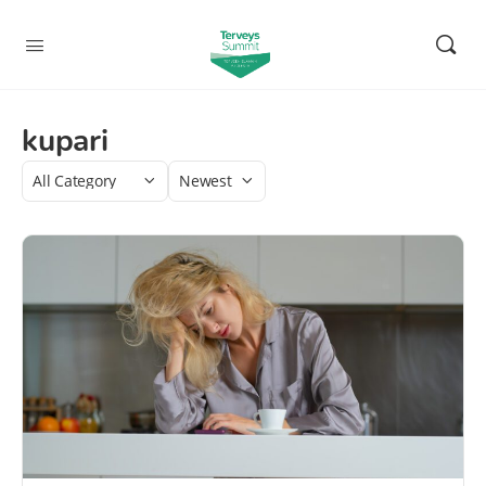
kupari
Category
Sort
by