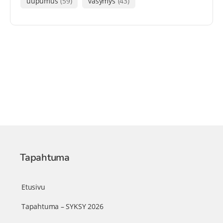
uupumus
(59)
väsymys
(43)
Tapahtuma
Etusivu
Tapahtuma – SYKSY 2026