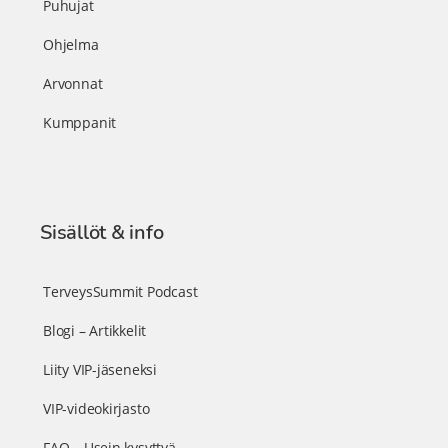
Puhujat
Ohjelma
Arvonnat
Kumppanit
Sisällöt & info
TerveysSummit Podcast
Blogi – Artikkelit
Liity VIP-jäseneksi
VIP-videokirjasto
FAQ – Usein kysyttyä