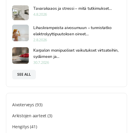
Tavarakaaos ja stressi – mitä tutkimukset…
4.8.2026
Lihaskrampeista aivosumuun – tunnistatko
elektrolyyttipuutoksen oireet…
2.8.2026
Karpalon monipuoliset vaikutukset virtsateihin,
sydämeen ja…
30.7.2026
SEE ALL
Aivoterveys
(93)
Arkistojen aarteet
(3)
Hengitys
(41)