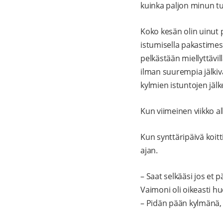
kuinka paljon minun tul
Koko kesän olin uinut
istumisella pakastimes
pelkästään miellyttävil
ilman suurempia jälki
kylmien istuntojen jälk
Kun viimeinen viikko al
Kun synttäripäivä koitt
ajan.
– Saat selkääsi jos et 
Vaimoni oli oikeasti huo
– Pidän pään kylmänä, 