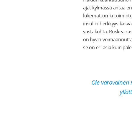
ajat kylmässä antaa en
lukemattomia toiminto
insuliiniherkkyys kasva
vastakohta. Ruskea ra
on hyvin voimaannutta
se on eri asia kuin palel
Ole varovainen 
yllä