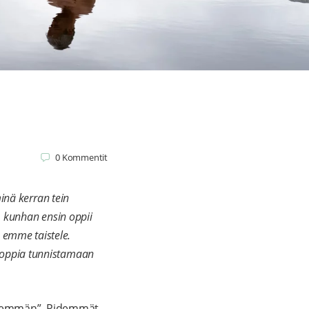
0
Kommentit
minä kerran tein
, kunhan ensin oppii
 emme taistele.
 oppia tunnistamaan
nemmän”. Pidemmät