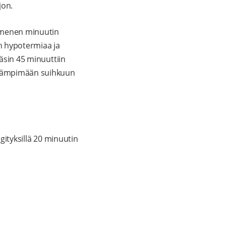
jon.
ymmenen minuutin
an hypotermiaa ja
ääsin 45 minuuttiin
n lämpimään suihkuun
ngityksillä 20 minuutin