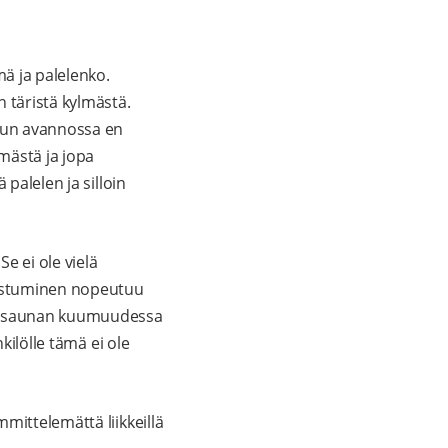
ä ja palelenko.
 täristä kylmästä.
stun avannossa en
mästä ja jopa
palelen ja silloin
e ei ole vielä
imistuminen nopeutuu
tua saunan kuumuudessa
kilölle tämä ei ole
mittelemättä liikkeillä