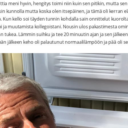
a meni hyvin, hengitys toimi niin kuin sen pitikin, mutta sen j
isin kunnolla mutta koska olen itsepäinen, ja tämä oli kerran
. Kun kello soi täyden tunnin kohdalla sain onnittelut kuorolt
ni ja muutamista kollegoistani. Nousin ulos pakastimesta omin
man tukea. Lämmin suihku ja tee 20 minuutin ajan ja sen jälkee
män jälkeen keho oli palautunut normaalilämpöön ja pää oli sel