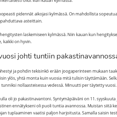
inkertaisesti ollut liian kauan kylmässä.
opeasti pidennät aikojasi kylmässä. On mahdollista sopeutua y
apahduttava asteittain.
y hengitysten laskemiseen kylmässä. Niin kauan kun hengityk
, kaikki on hyvin.
vuosi johti tuntiin pakastinavannoss
ähestyi ja pohdin tekisinkö erään joogaperinteen mukaan taak
kaisin ylös, yhtä monta kuin vuosia mitä tulisin täyttämään. Selk
tunniksi nollaasteisessa vedessä. Minuutti per täytetty vuosi.
lla oli jo pakastinavantoni. Syntymäpäiväni on 11. syyskuuta ja
inen ennätykseni oli puoli tuntia avannossa. Muistan siitä kerr
an tuplaaminen vaatisi paljon harjoitusta. Samalla saisin test