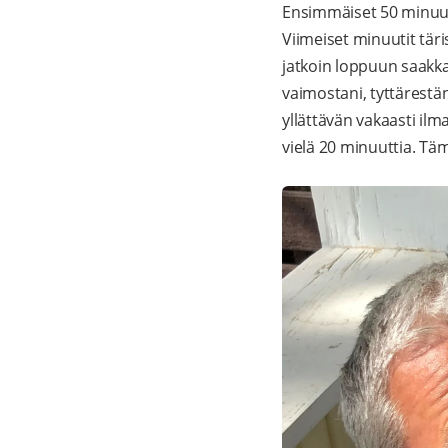
Ensimmäiset 50 minuutti
Viimeiset minuutit tär
jatkoin loppuun saakka
vaimostani, tyttärestä
yllättävän vakaasti il
vielä 20 minuuttia. Tä