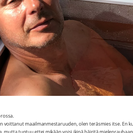
orossa.
isin voittanut maailmanmestaruuden, olen teräsmies itse. En k
 mutta tuntuu ettei mikään voisi ikinä häiritä mielenrauhaani