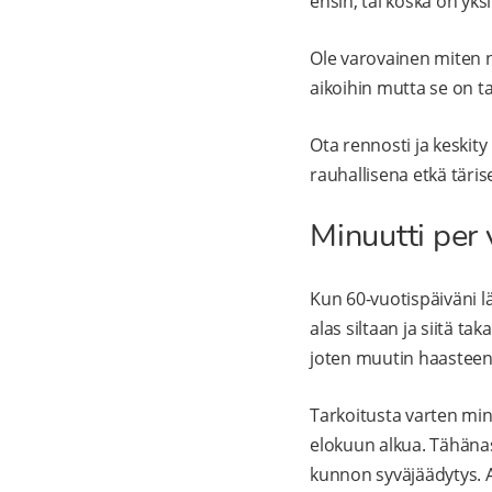
ensin, tai koska on yks
Ole varovainen miten n
aikoihin mutta se on t
Ota rennosti ja keskit
rauhallisena etkä tärise
Minuutti per 
Kun 60-vuotispäiväni l
alas siltaan ja siitä ta
joten muutin haasteen 
Tarkoitusta varten minu
elokuun alkua. Tähänast
kunnon syväjäädytys. Aj