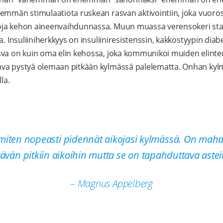
emmän stimulaatiota ruskean rasvan aktivointiin, joka vuoro
ja kehon aineenvaihdunnassa. Muun muassa verensokeri stab
a. Insuliiniherkkyys on insuliiniresistenssin, kakkostyypin diab
sva on kuin oma elin kehossa, joka kommunikoi muiden elinten
va pystyä olemaan pitkään kylmässä palelematta. Onhan kyl
la.
miten nopeasti pidennät aikojasi kylmässä. On mahd
ttävän pitkiin aikoihin mutta se on tapahduttava asteit
– Magnus Appelberg