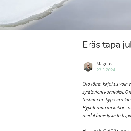
Eräs tapa ju
Magnus
23.5.2024
Ota tämä kirjoitus vain v
synttärieni kunniaksi. O
tuntemaan hypotermiaa 
Hypotermia on kehon tai
merkit lähestyvästä hypot
Haluan kääntää sano