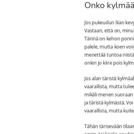
Onko kylmää 
Jos pukeudun liian kev
Vastaan, että on, minu
Tärinä on kehon ponnis
palele, mutta koen voi
menettää tuntoa niistä.
onkin jo kiire pois kylm
Jos alan täristä kylmä
vaarallista, mutta tul
mikäli menen suoraan 
ja täristä kylmästä. Vo
vaarallista, mutta kui
Tähän tärisevään tilaa