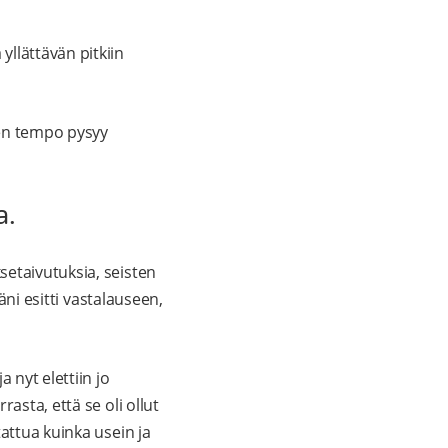
llättävän pitkiin
sen tempo pysyy
a.
setaivutuksia, seisten
äni esitti vastalauseen,
 nyt elettiin jo
asta, että se oli ollut
attua kuinka usein ja