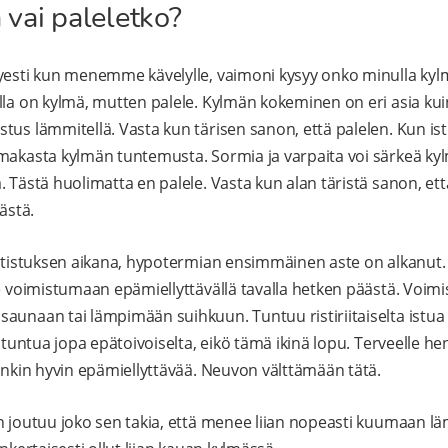
vai paleletko?
yesti kun menemme kävelylle, vaimoni kysyy onko minulla kylm
lla on kylmä, mutten palele. Kylmän kokeminen on eri asia kuin
tus lämmitellä. Vasta kun tärisen sanon, että palelen. Kun i
makasta kylmän tuntemusta. Sormia ja varpaita voi särkeä kyl
 Tästä huolimatta en palele. Vasta kun alan täristä sanon, että 
ästä.
altistuksen aikana, hypotermian ensimmäinen aste on alkanut. S
ee voimistumaan epämiellyttävällä tavalla hetken päästä. Vo
saunaan tai lämpimään suihkuun. Tuntuu ristiriitaiselta is
i tuntua jopa epätoivoiselta, eikö tämä ikinä lopu. Terveelle hen
tenkin hyvin epämiellyttävää. Neuvon välttämään tätä.
n joutuu joko sen takia, että menee liian nopeasti kuumaan läm