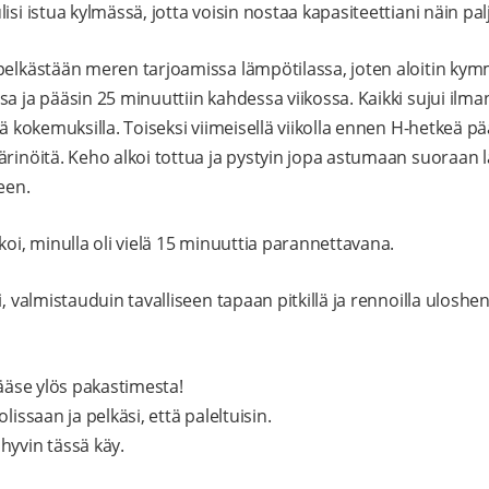
isi istua kylmässä, jotta voisin nostaa kapasiteettiani näin pal
 pelkästään meren tarjoamissa lämpötilassa, joten aloitin k
sa ja pääsin 25 minuuttiin kahdessa viikossa. Kaikki sujui ilm
lä kokemuksilla. Toiseksi viimeisellä viikolla ennen H-hetkeä p
värinöitä. Keho alkoi tottua ja pystyin jopa astumaan suoraa
een.
koi, minulla oli vielä 15 minuuttia parannettavana.
i, valmistauduin tavalliseen tapaan pitkillä ja rennoilla uloshe
pääse ylös pakastimesta!
lissaan ja pelkäsi, että paleltuisin.
hyvin tässä käy.