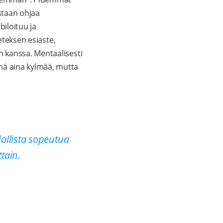
staan ohjaa
iloituu ja
eteksen esiaste,
 kanssa. Mentaalisesti
mä aina kylmää, mutta
ollista sopeutua
tain.