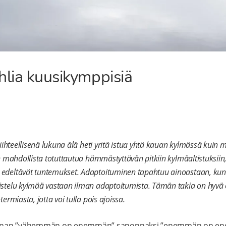
hlia kuusikymppisiä
iihteellisenä lukuna älä heti yritä istua yhtä kauan kylmässä kuin 
n mahdollista totuttautua hämmästyttävän pitkiin kylmäaltistuksiin
edeltävät tuntemukset. Adaptoituminen tapahtuu ainoastaan, kun
stelu kylmää vastaan ilman adaptoitumista. Tämän takia on hyvä
ermiasta, jotta voi tulla pois ajoissa.
nnan ”vähemmän on enemmän” sanonnaksi ”enemmän on e