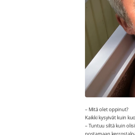
– Mitä olet oppinut?
Kaikki kysyivät kuin ku
– Tuntuu siltä kuin ol
nostamaan kerrostaloa,