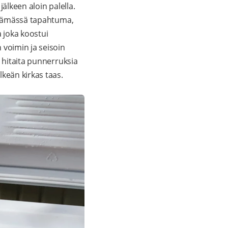
älkeen aloin palella.
 elämässä tapahtuma,
a joka koostui
 voimin ja seisoin
n hitaita punnerruksia
keän kirkas taas.