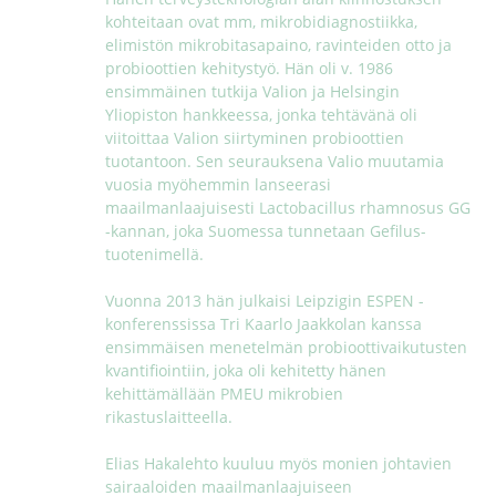
kohteitaan ovat mm, mikrobidiagnostiikka, 
elimistön mikrobitasapaino, ravinteiden otto ja 
probioottien kehitystyö. Hän oli v. 1986 
ensimmäinen tutkija Valion ja Helsingin 
Yliopiston hankkeessa, jonka tehtävänä oli 
viitoittaa Valion siirtyminen probioottien 
tuotantoon. Sen seurauksena Valio muutamia 
vuosia myöhemmin lanseerasi 
maailmanlaajuisesti Lactobacillus rhamnosus GG 
-kannan, joka Suomessa tunnetaan Gefilus-
tuotenimellä. 

Vuonna 2013 hän julkaisi Leipzigin ESPEN -
konferenssissa Tri Kaarlo Jaakkolan kanssa 
ensimmäisen menetelmän probioottivaikutusten 
kvantifiointiin, joka oli kehitetty hänen 
kehittämällään PMEU mikrobien 
rikastuslaitteella. 

Elias Hakalehto kuuluu myös monien johtavien 
sairaaloiden maailmanlaajuiseen 