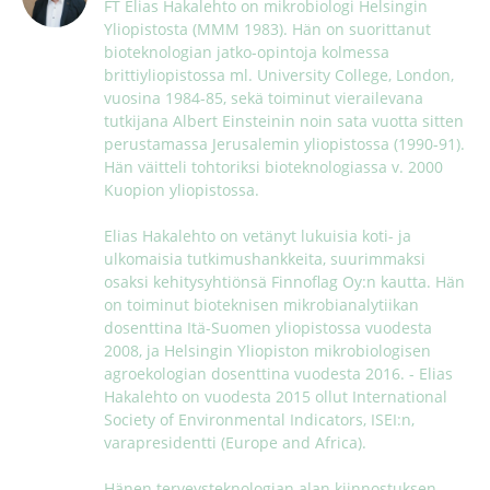
FT Elias Hakalehto on mikrobiologi Helsingin 
Yliopistosta (MMM 1983). Hän on suorittanut 
bioteknologian jatko-opintoja kolmessa 
brittiyliopistossa ml. University College, London, 
vuosina 1984-85, sekä toiminut vierailevana 
tutkijana Albert Einsteinin noin sata vuotta sitten 
perustamassa Jerusalemin yliopistossa (1990-91). 
Hän väitteli tohtoriksi bioteknologiassa v. 2000 
Kuopion yliopistossa. 

Elias Hakalehto on vetänyt lukuisia koti- ja 
ulkomaisia tutkimushankkeita, suurimmaksi 
osaksi kehitysyhtiönsä Finnoflag Oy:n kautta. Hän 
on toiminut bioteknisen mikrobianalytiikan 
dosenttina Itä-Suomen yliopistossa vuodesta 
2008, ja Helsingin Yliopiston mikrobiologisen 
agroekologian dosenttina vuodesta 2016. - Elias 
Hakalehto on vuodesta 2015 ollut International 
Society of Environmental Indicators, ISEI:n, 
varapresidentti (Europe and Africa). 

Hänen terveysteknologian alan kiinnostuksen 