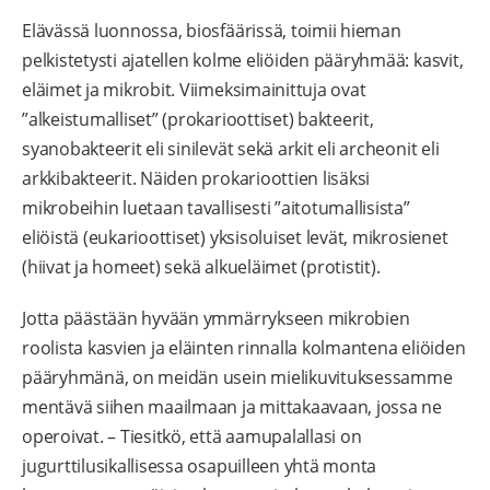
Elävässä luonnossa, biosfäärissä, toimii hieman
pelkistetysti ajatellen kolme eliöiden pääryhmää: kasvit,
eläimet ja mikrobit. Viimeksimainittuja ovat
”alkeistumalliset” (prokarioottiset) bakteerit,
syanobakteerit eli sinilevät sekä arkit eli archeonit eli
arkkibakteerit. Näiden prokarioottien lisäksi
mikrobeihin luetaan tavallisesti ”aitotumallisista”
eliöistä (eukarioottiset) yksisoluiset levät, mikrosienet
(hiivat ja homeet) sekä alkueläimet (protistit).
Jotta päästään hyvään ymmärrykseen mikrobien
roolista kasvien ja eläinten rinnalla kolmantena eliöiden
pääryhmänä, on meidän usein mielikuvituksessamme
mentävä siihen maailmaan ja mittakaavaan, jossa ne
operoivat. – Tiesitkö, että aamupalallasi on
jugurttilusikallisessa osapuilleen yhtä monta