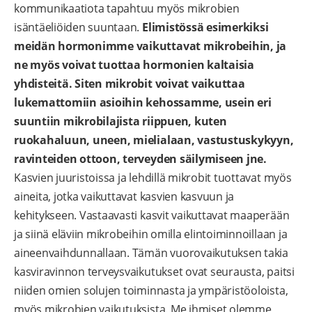
kommunikaatiota tapahtuu myös mikrobien
isäntäeliöiden suuntaan.
Elimistössä esimerkiksi
meidän hormonimme vaikuttavat mikrobeihin, ja
ne myös voivat tuottaa hormonien kaltaisia
yhdisteitä. Siten mikrobit voivat vaikuttaa
lukemattomiin asioihin kehossamme, usein eri
suuntiin mikrobilajista riippuen, kuten
ruokahaluun, uneen, mielialaan, vastustuskykyyn,
ravinteiden ottoon, terveyden säilymiseen jne.
Kasvien juuristoissa ja lehdillä mikrobit tuottavat myös
aineita, jotka vaikuttavat kasvien kasvuun ja
kehitykseen. Vastaavasti kasvit vaikuttavat maaperään
ja siinä eläviin mikrobeihin omilla elintoiminnoillaan ja
aineenvaihdunnallaan. Tämän vuorovaikutuksen takia
kasviravinnon terveysvaikutukset ovat seurausta, paitsi
niiden omien solujen toiminnasta ja ympäristöoloista,
myös mikrobien vaikutuksista. Me ihmiset olemme