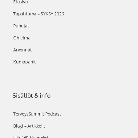
Etusivu
Tapahtuma – SYKSY 2026
Puhujat
Ohjelma
Arvonnat
Kumppanit
Sisällöt & info
TerveysSummit Podcast
Blogi – Artikkelit
Liity VIP-jäseneksi