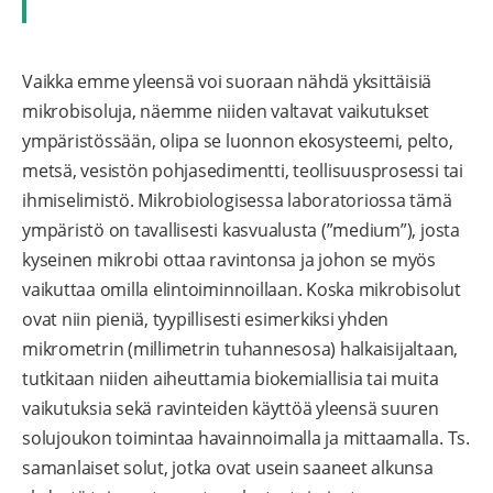
Vaikka emme yleensä voi suoraan nähdä yksittäisiä
mikrobisoluja, näemme niiden valtavat vaikutukset
ympäristössään, olipa se luonnon ekosysteemi, pelto,
metsä, vesistön pohjasedimentti, teollisuusprosessi tai
ihmiselimistö. Mikrobiologisessa laboratoriossa tämä
ympäristö on tavallisesti kasvualusta (”medium”), josta
kyseinen mikrobi ottaa ravintonsa ja johon se myös
vaikuttaa omilla elintoiminnoillaan. Koska mikrobisolut
ovat niin pieniä, tyypillisesti esimerkiksi yhden
mikrometrin (millimetrin tuhannesosa) halkaisijaltaan,
tutkitaan niiden aiheuttamia biokemiallisia tai muita
vaikutuksia sekä ravinteiden käyttöä yleensä suuren
solujoukon toimintaa havainnoimalla ja mittaamalla. Ts.
samanlaiset solut, jotka ovat usein saaneet alkunsa