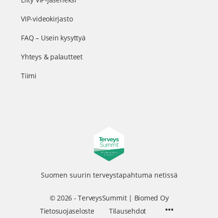
VIP-videokirjasto
FAQ – Usein kysyttyä
Yhteys & palautteet
Tiimi
Suomen suurin terveystapahtuma netissä
© 2026 - TerveysSummit | Biomed Oy
Menu
Tietosuojaseloste
Tilausehdot
Items