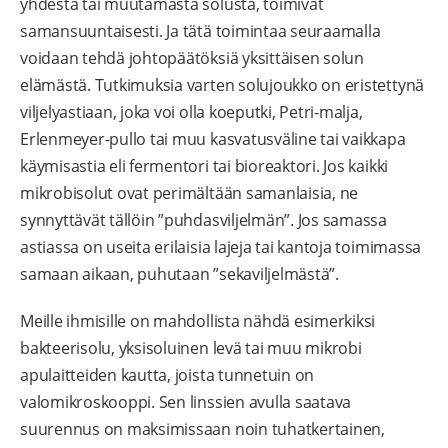
yhdestä tai muutamasta solusta, toimivat
samansuuntaisesti. Ja tätä toimintaa seuraamalla
voidaan tehdä johtopäätöksiä yksittäisen solun
elämästä. Tutkimuksia varten solujoukko on eristettynä
viljelyastiaan, joka voi olla koeputki, Petri-malja,
Erlenmeyer-pullo tai muu kasvatusväline tai vaikkapa
käymisastia eli fermentori tai bioreaktori. Jos kaikki
mikrobisolut ovat perimältään samanlaisia, ne
synnyttävät tällöin ”puhdasviljelmän”. Jos samassa
astiassa on useita erilaisia lajeja tai kantoja toimimassa
samaan aikaan, puhutaan ”sekaviljelmästä”.
Meille ihmisille on mahdollista nähdä esimerkiksi
bakteerisolu, yksisoluinen levä tai muu mikrobi
apulaitteiden kautta, joista tunnetuin on
valomikroskooppi. Sen linssien avulla saatava
suurennus on maksimissaan noin tuhatkertainen,