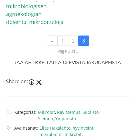
mikrobiologisen
agroekologian
dosentti, mikrobitutkija
«
1
2
3
Page 3 of 3
JAA ARTIKKELI ALLA OLEVISTA JAKONAPEISTA
Share on:
Kategoriat:
Mikrobit
,
Ravitsemus
,
Suolisto
,
Yleinen
,
Ympäristö
Avainsanat:
Elias Hakalehto
,
hyvinvointi
,
mikrobiomi
,
mikrobit
,