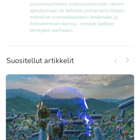
autoimmuniteetin tutkimusyhteisöön. Hänen 
ajatuksenaan on kehittää ymmärrystä liittyen 
mikrobien vuorovaikutuksiin keskenään ja 
ihmiselimistön kanssa - meidän kaikkien 
terveyden parhaaksi.
Suositellut artikkelit