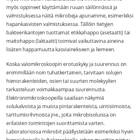
myös oppineet käyttämään ruuan säilönnässä ja
valmistuksessa näitä mikrobeja apunamme, esimerkiksi
hapankasvisten valmistuksessa. Tällöin tietyjen
bakteerikantojen tuottamat etikkahappo (asetaatti) tai
maitohappo (laktaatti) toimivat vaikuttavina aineina
lisäten happamuutta kasviainekseen ja liemeen.
Koska valomikroskoopin erotuskyky ja suurennus on
enimmillään noin tuhatkertainen, tarvitaan solujen
hienorakenteiden, osien tai suurten molekyylien
tarkasteluun voimakkaampaa suurennusta.
Elektronimikroskoopeilla saadaan näkymiä
solukalvoista ja muista pintarakenteista, uintisiimoista,
tarttumisrihmoista jne., joita mikrobisoluissa on
erilaisten toimintojen suorittamista varten.
Laboratoriossa mikrobit päällystetään esimerkiksi hyvin
hienojakoisella kultakerroksella, johon muottiin piirtyy