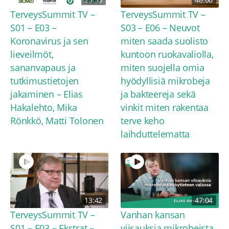
TerveysSummit TV –
TerveysSummit TV –
S01 – E03 –
S03 – E06 – Neuvot
Koronavirus ja sen
miten saada suolisto
lieveilmöt,
kuntoon ruokavaliolla,
sananvapaus ja
miten suojella omia
tutkimustietojen
hyödyllisiä mikrobeja
jakaminen – Elias
ja bakteereja sekä
Hakalehto, Mika
vinkit miten rakentaa
Rönkkö, Matti Tolonen
terve keho
laihduttelematta
13:42
47:04
TerveysSummit TV –
Vanhan kansan
S01 – E03 – Ekstrat –
viisauksia mikrobeista