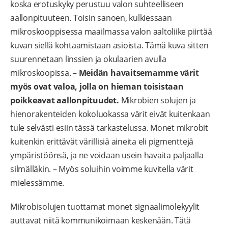
koska erotuskyky perustuu valon suhteelliseen
aallonpituuteen. Toisin sanoen, kulkiessaan
mikroskooppisessa maailmassa valon aaltoliike piirtää
kuvan siellä kohtaamistaan asioista. Tämä kuva sitten
suurennetaan linssien ja okulaarien avulla
mikroskoopissa. –
Meidän havaitsemamme värit
myös ovat valoa, jolla on hieman toisistaan
poikkeavat aallonpituudet.
Mikrobien solujen ja
hienorakenteiden kokoluokassa värit eivät kuitenkaan
tule selvästi esiin tässä tarkastelussa. Monet mikrobit
kuitenkin erittävät värillisiä aineita eli pigmenttejä
ympäristöönsä, ja ne voidaan usein havaita paljaalla
silmälläkin. – Myös soluihin voimme kuvitella värit
mielessämme.
Mikrobisolujen tuottamat monet signaalimolekyylit
auttavat niitä kommunikoimaan keskenään. Tätä