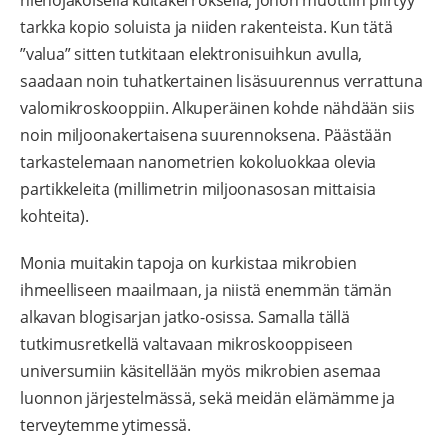
tarkka kopio soluista ja niiden rakenteista. Kun tätä
”valua” sitten tutkitaan elektronisuihkun avulla,
saadaan noin tuhatkertainen lisäsuurennus verrattuna
valomikroskooppiin. Alkuperäinen kohde nähdään siis
noin miljoonakertaisena suurennoksena. Päästään
tarkastelemaan nanometrien kokoluokkaa olevia
partikkeleita (millimetrin miljoonasosan mittaisia
kohteita).
Monia muitakin tapoja on kurkistaa mikrobien
ihmeelliseen maailmaan, ja niistä enemmän tämän
alkavan blogisarjan jatko-osissa. Samalla tällä
tutkimusretkellä valtavaan mikroskooppiseen
universumiin käsitellään myös mikrobien asemaa
luonnon järjestelmässä, sekä meidän elämämme ja
terveytemme ytimessä.