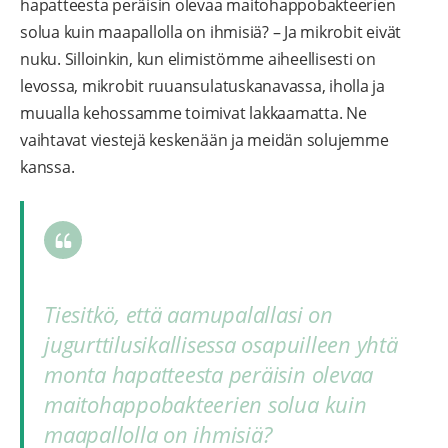
hapatteesta peräisin olevaa maitohappobakteerien
solua kuin maapallolla on ihmisiä? – Ja mikrobit eivät
nuku. Silloinkin, kun elimistömme aiheellisesti on
levossa, mikrobit ruuansulatuskanavassa, iholla ja
muualla kehossamme toimivat lakkaamatta. Ne
vaihtavat viestejä keskenään ja meidän solujemme
kanssa.
Tiesitkö, että aamupalallasi on
jugurttilusikallisessa osapuilleen yhtä
monta hapatteesta peräisin olevaa
maitohappobakteerien solua kuin
maapallolla on ihmisiä?