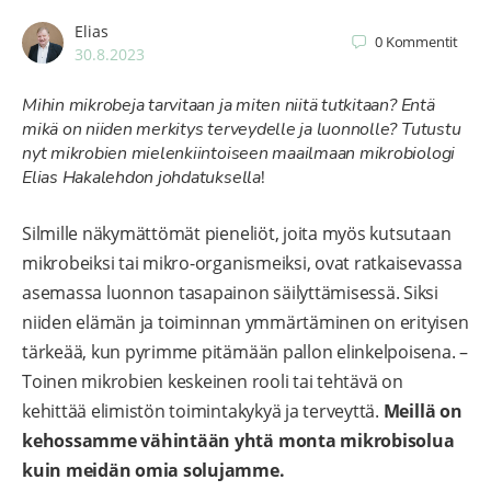
Elias
0
Kommentit
30.8.2023
Mihin mikrobeja tarvitaan ja miten niitä tutkitaan? Entä
mikä on niiden merkitys terveydelle ja luonnolle?
Tutustu
nyt mikrobien mielenkiintoiseen maailmaan mikrobiologi
Elias Hakalehdon johdatuksella
!
Silmille näkymättömät pieneliöt, joita myös kutsutaan
mikrobeiksi tai mikro-organismeiksi, ovat ratkaisevassa
asemassa luonnon tasapainon säilyttämisessä. Siksi
niiden elämän ja toiminnan ymmärtäminen on erityisen
tärkeää, kun pyrimme pitämään pallon elinkelpoisena. –
Toinen mikrobien keskeinen rooli tai tehtävä on
kehittää elimistön toimintakykyä ja terveyttä.
Meillä on
kehossamme vähintään yhtä monta mikrobisolua
kuin meidän omia solujamme.