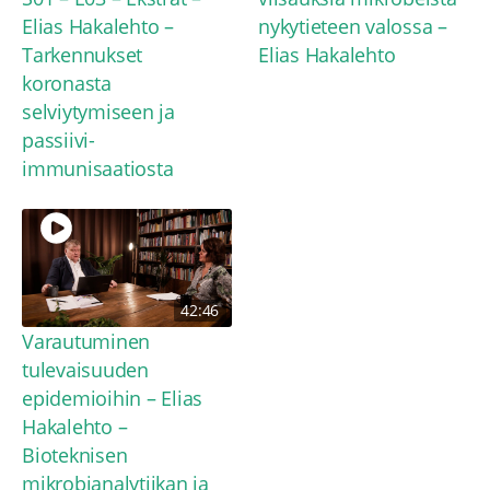
Elias Hakalehto – ​
nykytieteen valossa –
Tarkennukset
Elias Hakalehto
koronasta
selviytymiseen ja
passiivi-
immunisaatiosta
42:46
Varautuminen
tulevaisuuden
epidemioihin – Elias
Hakalehto –
Bioteknisen
mikrobianalytiikan ja