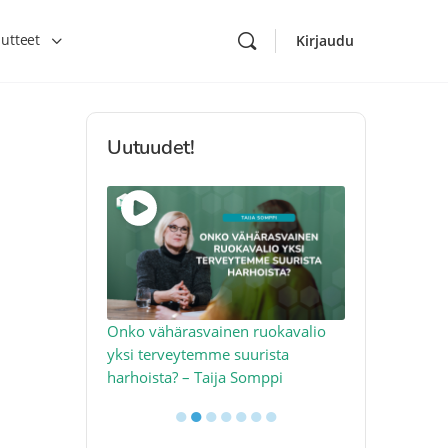
utteet
Kirjaudu
Uutuudet!
toon – näin
Onko vähärasvainen ruokavalio
Kolesteroli 
an voimalla –
yksi terveytemme suurista
sydäntervey
harhoista? – Taija Somppi
tekijää – Jo
●
●
●
●
●
●
●