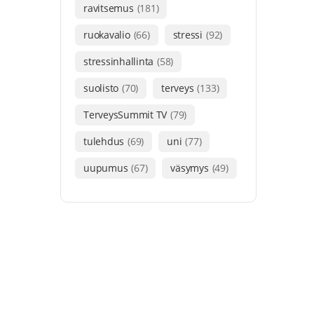
ravitsemus
(181)
ruokavalio
(66)
stressi
(92)
stressinhallinta
(58)
suolisto
(70)
terveys
(133)
TerveysSummit TV
(79)
tulehdus
(69)
uni
(77)
uupumus
(67)
väsymys
(49)