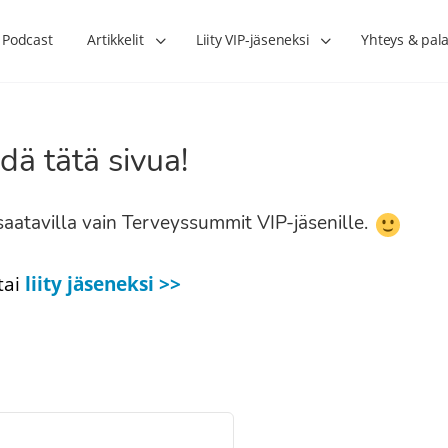
Podcast
Artikkelit
Liity VIP-jäseneksi
Yhteys & pala
dä tätä sivua!
n saatavilla vain Terveyssummit VIP-jäsenille.
tai
liity jäseneksi >>
Lihasharjoittelu on naisen tärkein
Verisuonet priimakun
hormonihoito – Kaisa Jaakkola
tuet verenkiertoa ruu
Hanna Voutilainen