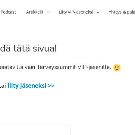
Podcast
Artikkelit
Liity VIP-jäseneksi
Yhteys & pala
dä tätä sivua!
n saatavilla vain Terveyssummit VIP-jäsenille.
tai
liity jäseneksi >>
Lihasharjoittelu on naisen tärkein
Verisuonet priimakun
hormonihoito – Kaisa Jaakkola
tuet verenkiertoa ruu
Hanna Voutilainen