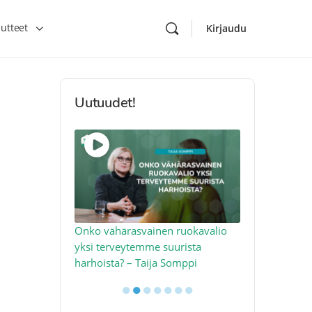
utteet
Kirjaudu
Uutuudet!
toon – näin
Onko vähärasvainen ruokavalio
Kolesteroli 
an voimalla –
yksi terveytemme suurista
sydäntervey
harhoista? – Taija Somppi
tekijää – Jo
●
●
●
●
●
●
●