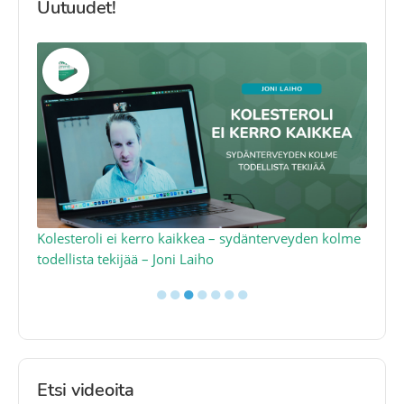
Uutuudet!
Kolesteroli ei kerro kaikkea – sydänterveyden kolme
Q1
todellista tekijää – Joni Laiho
– 
●
●
●
●
●
●
●
Etsi videoita