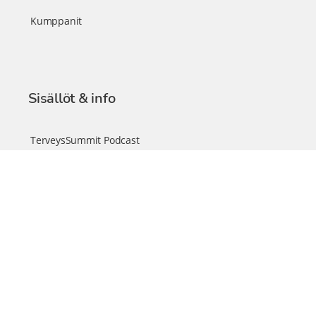
Kumppanit
Sisällöt & info
TerveysSummit Podcast
Blogi – Artikkelit
Liity VIP-jäseneksi
VIP-videokirjasto
FAQ – Usein kysyttyä
Yhteys & palautteet
Tiimi