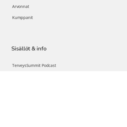
Arvonnat
Kumppanit
Sisällöt & info
TerveysSummit Podcast
Blogi – Artikkelit
Liity VIP-jäseneksi
VIP-videokirjasto
FAQ – Usein kysyttyä
Yhteys & palautteet