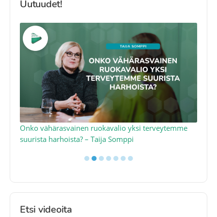
Uutuudet!
a
Onko vähärasvainen ruokavalio yksi terveytemme
Ko
suurista harhoista? – Taija Somppi
tod
●
●
●
●
●
●
●
Etsi videoita