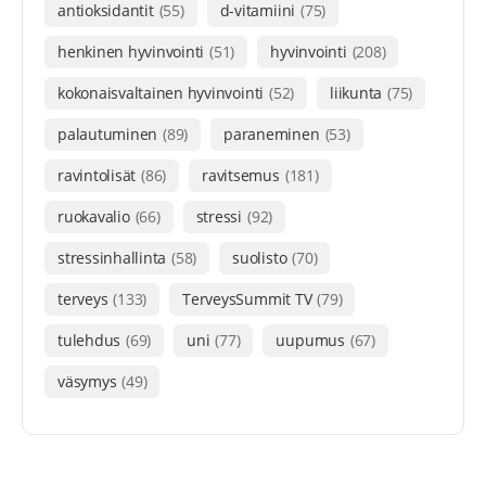
antioksidantit
(55)
d-vitamiini
(75)
henkinen hyvinvointi
(51)
hyvinvointi
(208)
kokonaisvaltainen hyvinvointi
(52)
liikunta
(75)
palautuminen
(89)
paraneminen
(53)
ravintolisät
(86)
ravitsemus
(181)
ruokavalio
(66)
stressi
(92)
stressinhallinta
(58)
suolisto
(70)
terveys
(133)
TerveysSummit TV
(79)
tulehdus
(69)
uni
(77)
uupumus
(67)
väsymys
(49)