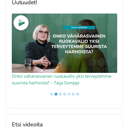
Uutuudet!
a
Onko vähärasvainen ruokavalio yksi terveytemme
Ko
suurista harhoista? – Taija Somppi
tod
●
●
●
●
●
●
●
Etsi videoita