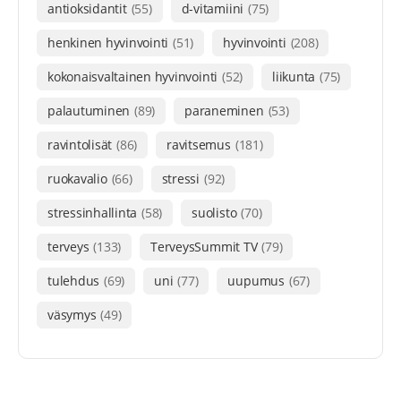
antioksidantit
(55)
d-vitamiini
(75)
henkinen hyvinvointi
(51)
hyvinvointi
(208)
kokonaisvaltainen hyvinvointi
(52)
liikunta
(75)
palautuminen
(89)
paraneminen
(53)
ravintolisät
(86)
ravitsemus
(181)
ruokavalio
(66)
stressi
(92)
stressinhallinta
(58)
suolisto
(70)
terveys
(133)
TerveysSummit TV
(79)
tulehdus
(69)
uni
(77)
uupumus
(67)
väsymys
(49)