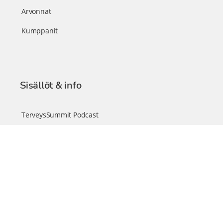
Arvonnat
Kumppanit
Sisällöt & info
TerveysSummit Podcast
Blogi – Artikkelit
Liity VIP-jäseneksi
VIP-videokirjasto
FAQ – Usein kysyttyä
Yhteys & palautteet