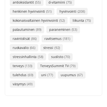
antioksidantit
(55)
d-vitamiini
(75)
henkinen hyvinvointi
(51)
hyvinvointi
(208)
kokonaisvaltainen hyvinvointi
(52)
liikunta
(75)
palautuminen
(89)
paraneminen
(53)
ravintolisät
(86)
ravitsemus
(181)
ruokavalio
(66)
stressi
(92)
stressinhallinta
(58)
suolisto
(70)
terveys
(133)
TerveysSummit TV
(79)
tulehdus
(69)
uni
(77)
uupumus
(67)
väsymys
(49)