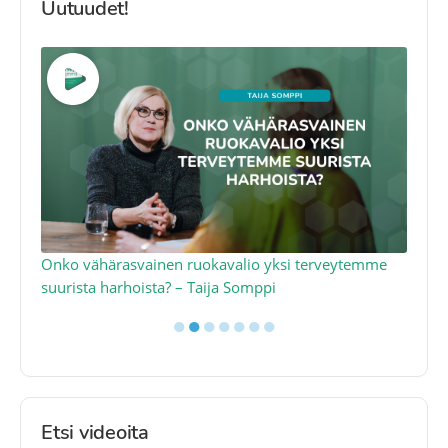
Uutuudet!
a
Onko vähärasvainen ruokavalio yksi terveytemme
Ko
suurista harhoista? – Taija Somppi
tod
●
●
●
●
●
●
●
Etsi videoita