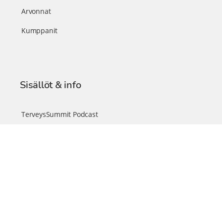
Arvonnat
Kumppanit
Sisällöt & info
TerveysSummit Podcast
Blogi – Artikkelit
Liity VIP-jäseneksi
VIP-videokirjasto
FAQ – Usein kysyttyä
Yhteys & palautteet