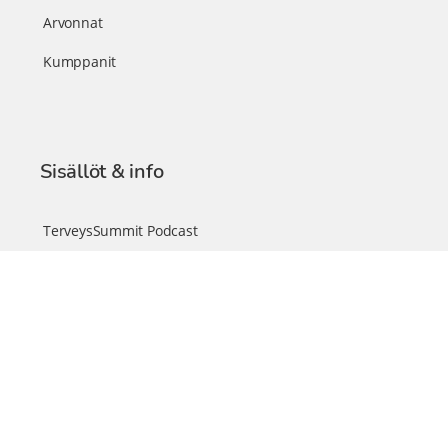
Arvonnat
Kumppanit
Sisällöt & info
TerveysSummit Podcast
Blogi – Artikkelit
Liity VIP-jäseneksi
VIP-videokirjasto
FAQ – Usein kysyttyä
Yhteys & palautteet