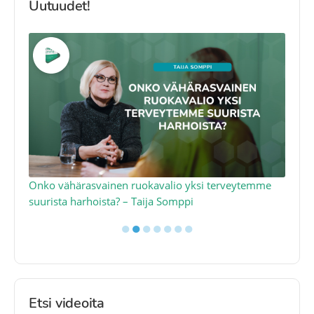
Uutuudet!
a
Onko vähärasvainen ruokavalio yksi terveytemme
Ko
suurista harhoista? – Taija Somppi
tod
●
●
●
●
●
●
●
Etsi videoita