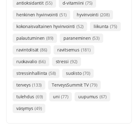
antioksidantit
(55)
d-vitamiini
(75)
henkinen hyvinvointi
(51)
hyvinvointi
(208)
kokonaisvaltainen hyvinvointi
(52)
liikunta
(75)
palautuminen
(89)
paraneminen
(53)
ravintolisät
(86)
ravitsemus
(181)
ruokavalio
(66)
stressi
(92)
stressinhallinta
(58)
suolisto
(70)
terveys
(133)
TerveysSummit TV
(79)
tulehdus
(69)
uni
(77)
uupumus
(67)
väsymys
(49)