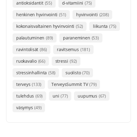
antioksidantit
(55)
d-vitamiini
(75)
henkinen hyvinvointi
(51)
hyvinvointi
(208)
kokonaisvaltainen hyvinvointi
(52)
liikunta
(75)
palautuminen
(89)
paraneminen
(53)
ravintolisät
(86)
ravitsemus
(181)
ruokavalio
(66)
stressi
(92)
stressinhallinta
(58)
suolisto
(70)
terveys
(133)
TerveysSummit TV
(79)
tulehdus
(69)
uni
(77)
uupumus
(67)
väsymys
(49)