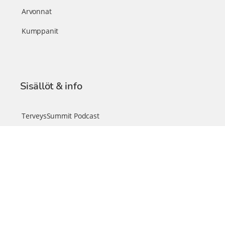
Arvonnat
Kumppanit
Sisällöt & info
TerveysSummit Podcast
Blogi – Artikkelit
Liity VIP-jäseneksi
VIP-videokirjasto
FAQ – Usein kysyttyä
Yhteys & palautteet