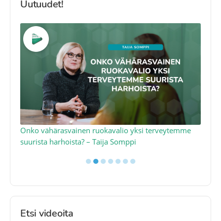
Uutuudet!
a
Onko vähärasvainen ruokavalio yksi terveytemme
Ko
suurista harhoista? – Taija Somppi
tod
●
●
●
●
●
●
●
Etsi videoita