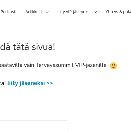
Podcast
Artikkelit
Liity VIP-jäseneksi
Yhteys & pala
dä tätä sivua!
n saatavilla vain Terveyssummit VIP-jäsenille.
tai
liity jäseneksi >>
Lihasharjoittelu on naisen tärkein
Verisuonet priimakun
hormonihoito – Kaisa Jaakkola
tuet verenkiertoa ruu
Hanna Voutilainen