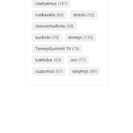
ravitsemus
(181)
ruokavalio
(66)
stressi
(92)
stressinhallinta
(58)
suolisto
(70)
terveys
(133)
TerveysSummit TV
(79)
tulehdus
(69)
uni
(77)
uupumus
(67)
väsymys
(49)