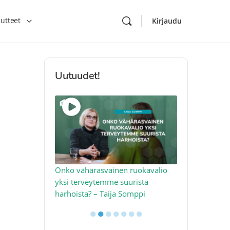
utteet
Kirjaudu
Uutuudet!
toon – näin
Onko vähärasvainen ruokavalio
Kolesteroli 
an voimalla –
yksi terveytemme suurista
sydäntervey
harhoista? – Taija Somppi
tekijää – Jo
●
●
●
●
●
●
●