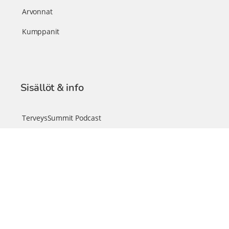
Arvonnat
Kumppanit
Sisällöt & info
TerveysSummit Podcast
Blogi – Artikkelit
Liity VIP-jäseneksi
VIP-videokirjasto
FAQ – Usein kysyttyä
Yhteys & palautteet