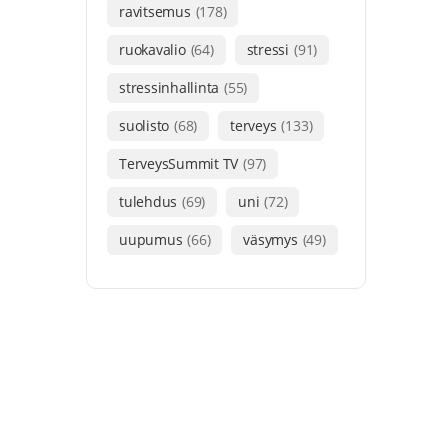
ravitsemus
(178)
ruokavalio
(64)
stressi
(91)
stressinhallinta
(55)
suolisto
(68)
terveys
(133)
TerveysSummit TV
(97)
tulehdus
(69)
uni
(72)
uupumus
(66)
väsymys
(49)