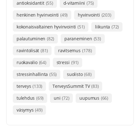
antioksidantit
(55)
d-vitamiini
(75)
henkinen hyvinvointi
(49)
hyvinvointi
(203)
kokonaisvaltainen hyvinvointi
(51)
liikunta
(72)
palautuminen
(82)
paraneminen
(53)
ravintolisät
(81)
ravitsemus
(178)
ruokavalio
(64)
stressi
(91)
stressinhallinta
(55)
suolisto
(68)
terveys
(133)
TerveysSummit TV
(83)
tulehdus
(69)
uni
(72)
uupumus
(66)
väsymys
(49)