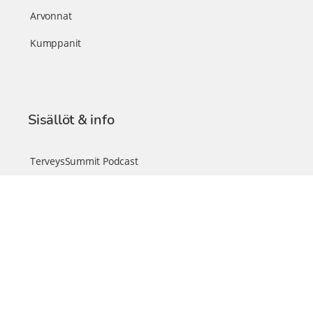
Arvonnat
Kumppanit
Sisällöt & info
TerveysSummit Podcast
Blogi – Artikkelit
Liity VIP-jäseneksi
VIP-videokirjasto
FAQ – Usein kysyttyä
Yhteys & palautteet