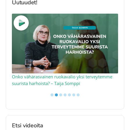
Uutuudet!
a
Onko vähärasvainen ruokavalio yksi terveytemme
Ko
suurista harhoista? – Taija Somppi
tod
●
●
●
●
●
●
●
Etsi videoita