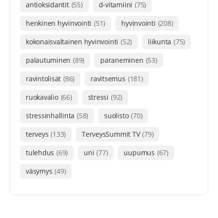
antioksidantit
(55)
d-vitamiini
(75)
henkinen hyvinvointi
(51)
hyvinvointi
(208)
kokonaisvaltainen hyvinvointi
(52)
liikunta
(75)
palautuminen
(89)
paraneminen
(53)
ravintolisät
(86)
ravitsemus
(181)
ruokavalio
(66)
stressi
(92)
stressinhallinta
(58)
suolisto
(70)
terveys
(133)
TerveysSummit TV
(79)
tulehdus
(69)
uni
(77)
uupumus
(67)
väsymys
(49)