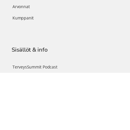
Arvonnat
Kumppanit
Sisällöt & info
TerveysSummit Podcast
Blogi – Artikkelit
Liity VIP-jäseneksi
VIP-videokirjasto
FAQ – Usein kysyttyä
Yhteys & palautteet