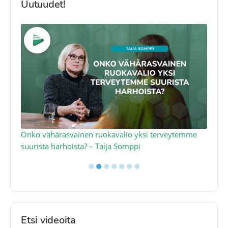
Uutuudet!
a
Onko vähärasvainen ruokavalio yksi terveytemme
Ko
suurista harhoista? – Taija Somppi
tod
●
●
●
●
●
●
●
Etsi videoita