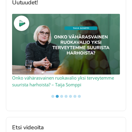
Uutuudet!
a
Onko vähärasvainen ruokavalio yksi terveytemme
Ko
suurista harhoista? – Taija Somppi
tod
●
●
●
●
●
●
●
Etsi videoita