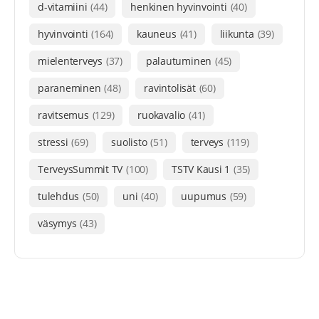
d-vitamiini
(44)
henkinen hyvinvointi
(40)
hyvinvointi
(164)
kauneus
(41)
liikunta
(39)
mielenterveys
(37)
palautuminen
(45)
paraneminen
(48)
ravintolisät
(60)
ravitsemus
(129)
ruokavalio
(41)
stressi
(69)
suolisto
(51)
terveys
(119)
TerveysSummit TV
(100)
TSTV Kausi 1
(35)
tulehdus
(50)
uni
(40)
uupumus
(59)
väsymys
(43)