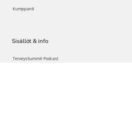
Kumppanit
Sisällöt & info
TerveysSummit Podcast
Blogi – Artikkelit
Liity VIP-jäseneksi
VIP-videokirjasto
FAQ – Usein kysyttyä
Yhteys & palautteet
Tiimi