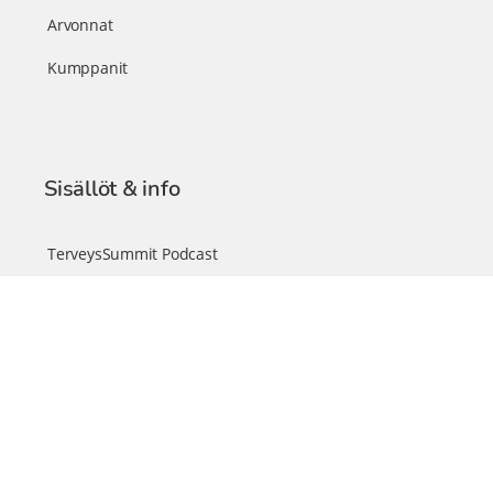
Arvonnat
Kumppanit
Sisällöt & info
TerveysSummit Podcast
Blogi – Artikkelit
Liity VIP-jäseneksi
VIP-videokirjasto
FAQ – Usein kysyttyä
Yhteys & palautteet