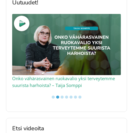
Uutuudet!
a
Onko vähärasvainen ruokavalio yksi terveytemme
Ko
suurista harhoista? – Taija Somppi
tod
●
●
●
●
●
●
●
Etsi videoita