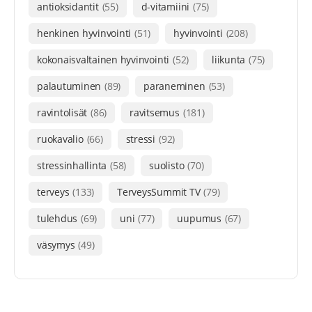
antioksidantit
(55)
d-vitamiini
(75)
henkinen hyvinvointi
(51)
hyvinvointi
(208)
kokonaisvaltainen hyvinvointi
(52)
liikunta
(75)
palautuminen
(89)
paraneminen
(53)
ravintolisät
(86)
ravitsemus
(181)
ruokavalio
(66)
stressi
(92)
stressinhallinta
(58)
suolisto
(70)
terveys
(133)
TerveysSummit TV
(79)
tulehdus
(69)
uni
(77)
uupumus
(67)
väsymys
(49)