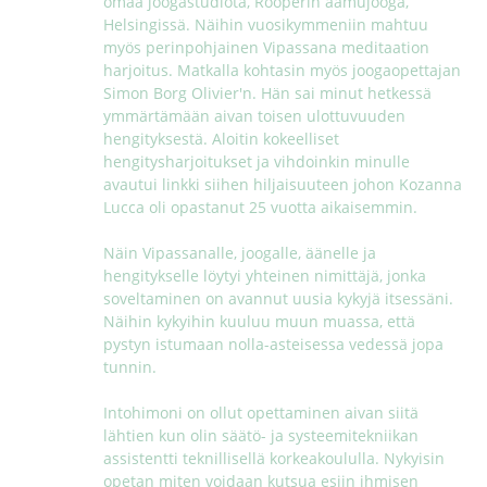
omaa joogastudiota, Rööperin aamujooga, 
Helsingissä. Näihin vuosikymmeniin mahtuu 
myös perinpohjainen Vipassana meditaation 
harjoitus. Matkalla kohtasin myös joogaopettajan 
Simon Borg Olivier'n. Hän sai minut hetkessä 
ymmärtämään aivan toisen ulottuvuuden 
hengityksestä. Aloitin kokeelliset 
hengitysharjoitukset ja vihdoinkin minulle 
avautui linkki siihen hiljaisuuteen johon Kozanna 
Lucca oli opastanut 25 vuotta aikaisemmin.

Näin Vipassanalle, joogalle, äänelle ja 
hengitykselle löytyi yhteinen nimittäjä, jonka 
soveltaminen on avannut uusia kykyjä itsessäni. 
Näihin kykyihin kuuluu muun muassa, että 
pystyn istumaan nolla-asteisessa vedessä jopa 
tunnin.

Intohimoni on ollut opettaminen aivan siitä 
lähtien kun olin säätö- ja systeemitekniikan 
assistentti teknillisellä korkeakoululla. Nykyisin 
opetan miten voidaan kutsua esiin ihmisen 