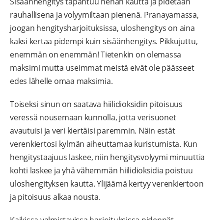
Sisäänhengitys tapahtuu nenän kautta ja pidetään
rauhallisena ja volyymiltaan pienenä. Pranayamassa,
joogan hengitysharjoituksissa, uloshengitys on aina
kaksi kertaa pidempi kuin sisäänhengitys. Pikkujuttu,
enemmän on enemmän! Tietenkin on olemassa
maksimi mutta useimmat meistä eivät ole päässeet
edes lähelle omaa maksimia.
Toiseksi sinun on saatava hiilidioksidin pitoisuus
veressä nousemaan kunnolla, jotta verisuonet
avautuisi ja veri kiertäisi paremmin. Näin estät
verenkiertosi kylmän aiheuttamaa kuristumista. Kun
hengitystaajuus laskee, niin hengitysvolyymi minuuttia
kohti laskee ja yhä vähemmän hiilidioksidia poistuu
uloshengityksen kautta. Ylijäämä kertyy verenkiertoon
ja pitoisuus alkaa nousta.
Kaikissa valmistavissa harjoituksissa pidennät