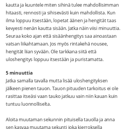
kautta ja kuuntele miten sihinä tulee mahdollisimman
hitaasti, rennosti ja sihisevästi kuin mahdollista. Kun
ilma loppuu itsestään, lopetat äänen ja hengität taas
kevyesti nenän kautta sisään. Jatka näin viisi minuuttia.
Seuraa koko ajan että sisäänhengitys saa ainoastaan
vatsan liikahtamaan. Jos myös rintakehä nousee,
hengität liian syvään. Ole tarkkana siitä että
uloshengitys loppuu itsestään ja puristamatta.
5 minuuttia
Jatka samalla tavalla mutta lisää uloshengityksen
jälkeen pienen tauon. Tauon pituuden tarkoitus ei ole
rasittaa itseäsi vaan tauko jatkuu vain niin kauan kuin
tuntuu luonnolliselta.
Aloita muutaman sekunnin pituisella tauolla ja anna
sen kasvaa muutama sekunti joka kierroksella