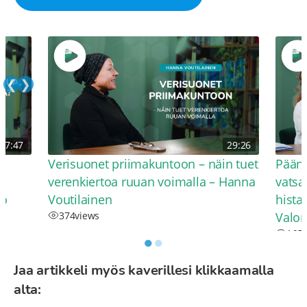
❮
❯
37:47
29:26
Verisuonet priimakuntoon – näin tuet
Pääns
verenkiertoa ruuan voimalla – Hanna
vatsa
jo
Voutilainen
hista
374
views
Valo
165
●
●
Jaa artikkeli myös kaverillesi klikkaamalla
alta: