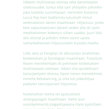
liikkeen mullistavaa voimaa sekä äänenkäytön 
ulottuvuudet, tuntui että sain yhteyden johonkin 
jopa taidetta suurempaan. Varsinkin Kozanna 
Lucca Roy Hart teatterista tutustutti minut 
vedenalaisen äänen maailmaan. Hiljaisuus, jonka 
koin vapauttaessani ääneni veden alla oli syvin 
meditatiivinen kokemus siihen saakka. Juuri tätä 
olin etsinyt ja pohdin, miten voisin upota 
samankaltaiseen hiljaisuuteen kuivalla maalla.

Liike, ääni ja hengitys oli alkusysäys anatomian, 
kosketuksen ja fysiologian maailmaan. Tutustuin 
Rosen menetelmään eli pehmeän kosketuksen 
mullistavaan voimaan. Aikani sitä opiskeltuani 
tanssijantyöni ohessa, löysin toisen menetelmän, 
nimeltä Rebalancing, ja siitä tuli pikkuhiljaa 
päätyöni tanssijaurani hiipuessa.

Kosketuksen voima vei epäsuorasti 
astangajoogan maailmaan. Vietin pari 
vuosikymmentä joogaohjaajana myös pyörittäen 