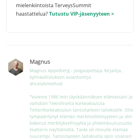
mielenkiintoista TerveysSummit
haastattelua?
Tutustu VIP-jäsenyyteen >
Magnus
Magnus Appelberg - Joogaopettaja, kirjailija, 
kylmäaltistuksen asiantuntija

@icelabmethod

“Vuonna 1986 tein täyskäännöksen elämässäni ja 
vaihdoin Teknilliseltä korkeakouluta 
Tetterikorkeakoulun tanssitaiteen laitokselle. Olin 
tympääntynyt elämän merkitsettömyyteen ja olin 
kokenut merkityksellisyyttä ja yhteenkuuluvuutta 
teatterin näyttämöllä. Taide oli minulle elämää 
suurempi. Tanssitaiteen laitoksella opin sisäisen 