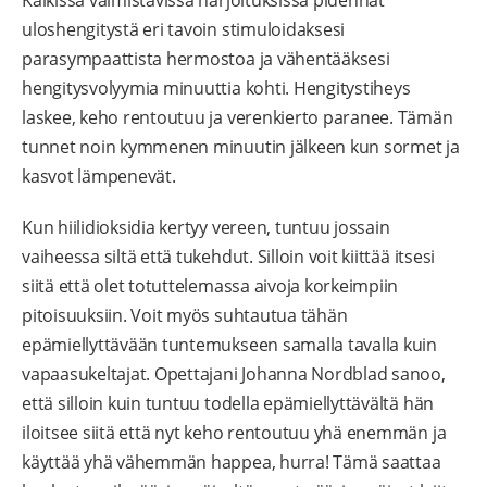
uloshengitystä eri tavoin stimuloidaksesi
parasympaattista hermostoa ja vähentääksesi
hengitysvolyymia minuuttia kohti. Hengitystiheys
laskee, keho rentoutuu ja verenkierto paranee. Tämän
tunnet noin kymmenen minuutin jälkeen kun sormet ja
kasvot lämpenevät.
Kun hiilidioksidia kertyy vereen, tuntuu jossain
vaiheessa siltä että tukehdut. Silloin voit kiittää itsesi
siitä että olet totuttelemassa aivoja korkeimpiin
pitoisuuksiin. Voit myös suhtautua tähän
epämiellyttävään tuntemukseen samalla tavalla kuin
vapaasukeltajat. Opettajani Johanna Nordblad sanoo,
että silloin kuin tuntuu todella epämiellyttävältä hän
iloitsee siitä että nyt keho rentoutuu yhä enemmän ja
käyttää yhä vähemmän happea, hurra! Tämä saattaa