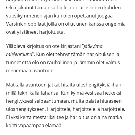
Olen jakanut tämän sadoille oppilaille niiden kahden
vuosikymmenen ajan kun olen opettanut joogaa.
Varsinkin oppilaat joilla on ollut unen kanssa ongelmia
ovat ylistäneet harjoitusta.
Ylläoleva kirjoitus on ote kirjastani ”
Jääkylmä
mielenrauha
”. Kun olet tehnyt tämän harjoituksen ja
tunnet että olo on rauhallinen ja lämmin olet valmis
menemään avantoon.
Matkalla avantoon jatkat hitaita uloshengityksiä ihan
millä tekniikalla tahansa. Kun kylmä vesi saa hetkeksi
hengityksesi salpaantumaan, muita palata hitaaseen
uloshengitykseen. Harjoittele, harjoittele ja harjoittele.
Ei yksi kerta mestariksi tee ja harjoitus on aina matka
kohti vapaampaa elämää.