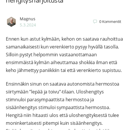
hengitysharjoitusta
Magnus
0
Kommentit
5.3.2024
Ennen kun astut kylmään, kehon on saatava rauhoittua
samanaikaisesti kun verenkierto pysyy hyvällä tasolla.
Silloin pystyt helpommin vastaanottamaan
ensimmäistä kylmän aiheuttamaa shokkia ilman että
keho jähmettyy paniikkiin tai että verenkierto supistuu.
Ensinnäkin sinun on saatava autonomista hermostoa
siirtymään ”lepää ja toivu”-tilaan. Uloshengitys
stimnuloi parasympaattista hermostoa ja
sisäänhengitys stimuloi sympaattista hermostoa.
Hengitä niin hitaasti ulos että uloshengityksestä tulee
moninkertaisesti pitempi kuin sisäänhengitys.