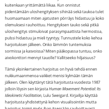
kuitenkaan yrittämättä liikaa. Kun onnistut
pidentämään uloshengityksen sihinää sekä taukoa tulet
huomaamaan miten ajatusten pörräys hidastuu ja koko
olemuksesi rauhoittuu. Hengityksen tauko sekä pitkä
uloshengitys stimuloivat parasympaattista hermostoa,
pulssi hidastuu ja mieli tyyntyy. Tunnustele koko kehoa
harjoituksen jälkeen. Onko lämmön tuntemuksia
sormissa ja kasvoissa? Miten pääkopassa tuntuu, onko
aivokonttori mennyt tauolle? Vallitseeko hiljaisuus?
Tämä yksinkertainen harjoitus on hyvä tehdä ennen
nukkumaanmenoa vaikket menisi kylmään tämän
jälkeen. Olen käyttänyt tätä harjoitusta vuodesta 1987
jolloin löysin sen kirjasta
Human Movement Potential: Its
Ideokinetic Facilitation
, Lulu Sweigard. Kirjailija käyttää
harjoitusta yhdistettynä kehon visualisointiin mutta
harjoitus toimii myös ihan itsessään rauhoittavasti.