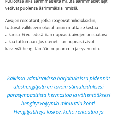
kuulostaa aika äärimmäiseltä muuta äärimmäiset lajit
vetävät puolensa äärimmäisiä ihmisiä.
Aivojen reseptorit, jotka reagoivat hiilidioksidiin,
tottuvat vallitseviin olosuhteisiin mutta se kestää
aikansa. Ei voi edetä liian nopeasti, aivojen on saatava
aikaa tottumaan. Jos etenet liian nopeasti aivot
käskevät hengittämään nopeammin ja syvemmin.
Kaikissa valmistavissa harjoituksissa pidennät
uloshengitystä eri tavoin stimuloidaksesi
parasympaattista hermostoa ja vähentääksesi
hengitysvolyymia minuuttia kohti.
Hengitystiheys laskee, keho rentoutuu ja