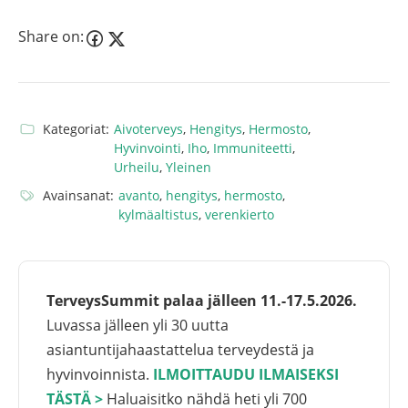
Share on:
Kategoriat:
Aivoterveys
,
Hengitys
,
Hermosto
,
Hyvinvointi
,
Iho
,
Immuniteetti
,
Urheilu
,
Yleinen
Avainsanat:
avanto
,
hengitys
,
hermosto
,
kylmäaltistus
,
verenkierto
TerveysSummit palaa jälleen 11.-17.5.2026.
Luvassa jälleen yli 30 uutta
asiantuntijahaastattelua terveydestä ja
hyvinvoinnista.
ILMOITTAUDU ILMAISEKSI
TÄSTÄ >
Haluaisitko nähdä heti yli 700