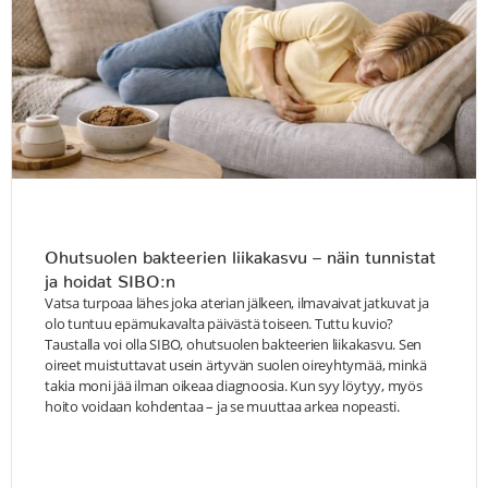
Ohutsuolen bakteerien liikakasvu – näin tunnistat
ja hoidat SIBO:n
Vatsa turpoaa lähes joka aterian jälkeen, ilmavaivat jatkuvat ja
olo tuntuu epämukavalta päivästä toiseen. Tuttu kuvio?
Taustalla voi olla SIBO, ohutsuolen bakteerien liikakasvu. Sen
oireet muistuttavat usein ärtyvän suolen oireyhtymää, minkä
takia moni jää ilman oikeaa diagnoosia. Kun syy löytyy, myös
hoito voidaan kohdentaa – ja se muuttaa arkea nopeasti.