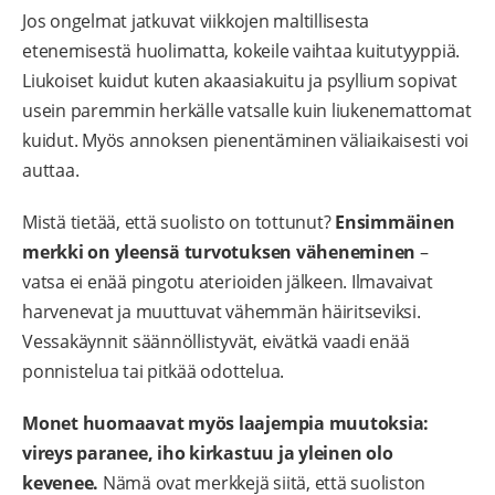
Jos ongelmat jatkuvat viikkojen maltillisesta
etenemisestä huolimatta, kokeile vaihtaa kuitutyyppiä.
Liukoiset kuidut kuten akaasiakuitu ja psyllium sopivat
usein paremmin herkälle vatsalle kuin liukenemattomat
kuidut. Myös annoksen pienentäminen väliaikaisesti voi
auttaa.
Mistä tietää, että suolisto on tottunut?
Ensimmäinen
merkki on yleensä turvotuksen väheneminen
–
vatsa ei enää pingotu aterioiden jälkeen. Ilmavaivat
harvenevat ja muuttuvat vähemmän häiritseviksi.
Vessakäynnit säännöllistyvät, eivätkä vaadi enää
ponnistelua tai pitkää odottelua.
Monet huomaavat myös laajempia muutoksia:
vireys paranee, iho kirkastuu ja yleinen olo
kevenee.
Nämä ovat merkkejä siitä, että suoliston