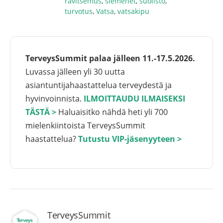
ravitsemus
,
siemenet
,
suolisto
,
turvotus
,
Vatsa
,
vatsakipu
TerveysSummit palaa jälleen 11.-17.5.2026.
Luvassa jälleen yli 30 uutta
asiantuntijahaastattelua terveydestä ja
hyvinvoinnista.
ILMOITTAUDU ILMAISEKSI
TÄSTÄ >
Haluaisitko nähdä heti yli 700
mielenkiintoista TerveysSummit
haastattelua?
Tutustu VIP-jäsenyyteen >
TerveysSummit