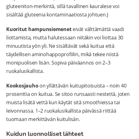
gluteeniton-merkintä, sillä tavallinen kauralese voi
sisältää gluteenia kontaminaatiosta johtuen.)
Kuoritut hampunsiemenet
eivät välttämättä vaadi
liottamista, mutta halutessaan niitäkin voi liottaa 30
minuutista yön yli. Ne sisältävät sekä kuitua että
täydellisen aminohappoprofiilin, mikä tekee niistä
monipuolisen lisän. Sopiva päiväannos on 2–3
ruokalusikallista.
Kookosjauho
on yllättävän kuitupitoisuista – noin 40
prosenttia on kuitua. Se sitoo runsaasti nestettä, joten
muista lisätä vettä kun käytät sitä smoothieissa tai
leivonnassa. 1–2 ruokalusikallista päivässä riittää
tuomaan merkittävän kuitulisän.
Kuidun luonnolliset lähteet