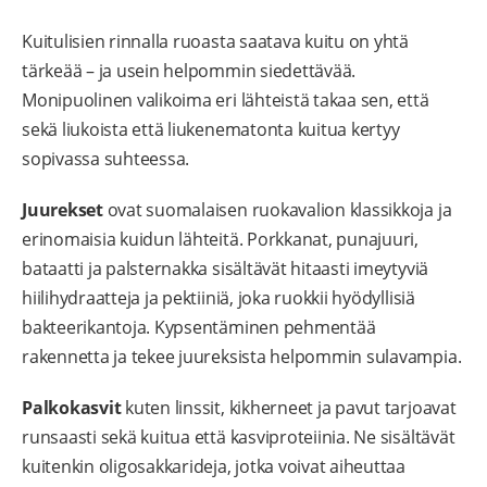
Kuitulisien rinnalla ruoasta saatava kuitu on yhtä
tärkeää – ja usein helpommin siedettävää.
Monipuolinen valikoima eri lähteistä takaa sen, että
sekä liukoista että liukenematonta kuitua kertyy
sopivassa suhteessa.
Juurekset
ovat suomalaisen ruokavalion klassikkoja ja
erinomaisia kuidun lähteitä. Porkkanat, punajuuri,
bataatti ja palsternakka sisältävät hitaasti imeytyviä
hiilihydraatteja ja pektiiniä, joka ruokkii hyödyllisiä
bakteerikantoja. Kypsentäminen pehmentää
rakennetta ja tekee juureksista helpommin sulavampia.
Palkokasvit
kuten linssit, kikherneet ja pavut tarjoavat
runsaasti sekä kuitua että kasviproteiinia. Ne sisältävät
kuitenkin oligosakkarideja, jotka voivat aiheuttaa