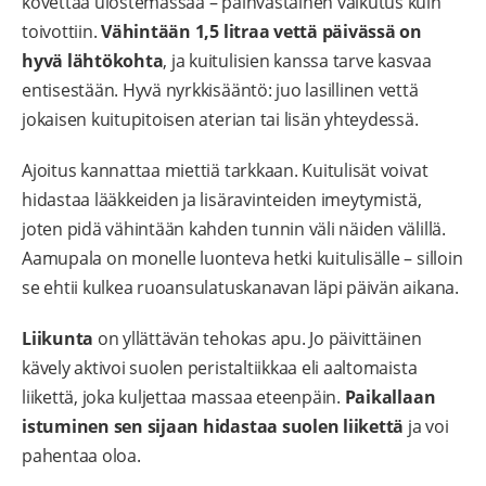
kovettaa ulostemassaa – päinvastainen vaikutus kuin
toivottiin.
Vähintään 1,5 litraa vettä päivässä on
hyvä lähtökohta
, ja kuitulisien kanssa tarve kasvaa
entisestään. Hyvä nyrkkisääntö: juo lasillinen vettä
jokaisen kuitupitoisen aterian tai lisän yhteydessä.
Ajoitus kannattaa miettiä tarkkaan. Kuitulisät voivat
hidastaa lääkkeiden ja lisäravinteiden imeytymistä,
joten pidä vähintään kahden tunnin väli näiden välillä.
Aamupala on monelle luonteva hetki kuitulisälle – silloin
se ehtii kulkea ruoansulatuskanavan läpi päivän aikana.
Liikunta
on yllättävän tehokas apu. Jo päivittäinen
kävely aktivoi suolen peristaltiikkaa eli aaltomaista
liikettä, joka kuljettaa massaa eteenpäin.
Paikallaan
istuminen sen sijaan hidastaa suolen liikettä
ja voi
pahentaa oloa.