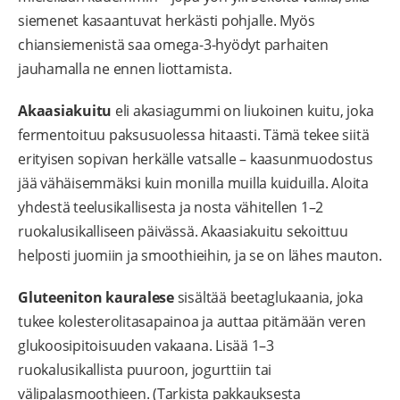
siemenet kasaantuvat herkästi pohjalle. Myös
chiansiemenistä saa omega-3-hyödyt parhaiten
jauhamalla ne ennen liottamista.
Akaasiakuitu
eli akasiagummi on liukoinen kuitu, joka
fermentoituu paksusuolessa hitaasti. Tämä tekee siitä
erityisen sopivan herkälle vatsalle – kaasunmuodostus
jää vähäisemmäksi kuin monilla muilla kuiduilla. Aloita
yhdestä teelusikallisesta ja nosta vähitellen 1–2
ruokalusikalliseen päivässä. Akaasiakuitu sekoittuu
helposti juomiin ja smoothieihin, ja se on lähes mauton.
Gluteeniton kauralese
sisältää beetaglukaania, joka
tukee kolesterolitasapainoa ja auttaa pitämään veren
glukoosipitoisuuden vakaana. Lisää 1–3
ruokalusikallista puuroon, jogurttiin tai
välipalasmoothieen. (Tarkista pakkauksesta