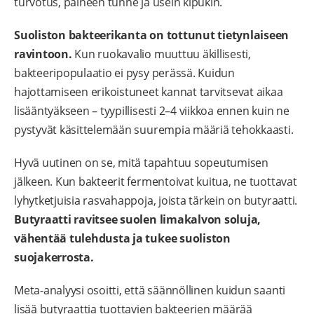
turvotus, paineen tunne ja usein kipukin.
Suoliston bakteerikanta on tottunut tietynlaiseen
ravintoon.
Kun ruokavalio muuttuu äkillisesti,
bakteeripopulaatio ei pysy perässä. Kuidun
hajottamiseen erikoistuneet kannat tarvitsevat aikaa
lisääntyäkseen – tyypillisesti 2–4 viikkoa ennen kuin ne
pystyvät käsittelemään suurempia määriä tehokkaasti.
Hyvä uutinen on se, mitä tapahtuu sopeutumisen
jälkeen. Kun bakteerit fermentoivat kuitua, ne tuottavat
lyhytketjuisia rasvahappoja, joista tärkein on butyraatti.
Butyraatti ravitsee suolen limakalvon soluja,
vähentää tulehdusta ja tukee suoliston
suojakerrosta.
Meta-analyysi osoitti, että säännöllinen kuidun saanti
lisää butyraattia tuottavien bakteerien määrää