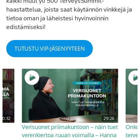
kaikki muut yli 500 TerveysSummit-
haastattelua, joista saat käytännön vinkkejä ja
tietoa oman ja läheistesi hyvinvoinnin
edistämiseksi!
TUTUSTU VIP-JÄSENYYTEEN
30:32
29:26
Verisuonet priimakuntoon – näin tuet
Onko 
verenkiertoa ruuan voimalla – Hanna
terve