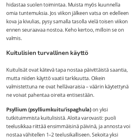
hidastaa suolen toimintaa. Muista myös kuunnella
omia tuntemuksia. Jos viikon jälkeen vatsa on edelleen
kova ja kivulias, pysy samalla tasolla vielä toisen viikon
ennen seuraavaa nostoa. Keho kertoo, milloin se on
valmis.
Kuitulisien turvallinen käyttö
Kuitulisät ovat kätevä tapa nostaa päivittäistä saantia,
mutta niiden käyttö vaatii tarkkuutta. Oikein
valmistettuna ne ovat hellävaraisia – väärin käytettynä
ne voivat pahentaa oireita entisestään.
Psyllium (psylliumkuitu/ispaghula)
on yksi
tutkituimmista kuitulisistä. Aloita varovasti: puoli
teelusikkaa riittää ensimmäisinä päivinä, ja annosta voi
nostaa vähitellen 1–2 teelusikalliseen. Sekoita yksi