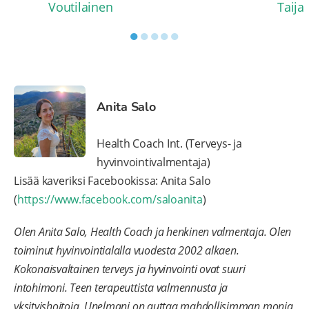
Voutilainen
Taija
●
●
●
●
●
Anita Salo
Health Coach Int. (Terveys- ja
hyvinvointivalmentaja)
Lisää kaveriksi Facebookissa: Anita Salo
(
https://www.facebook.com/saloanita
)
Olen Anita Salo, Health Coach ja henkinen valmentaja. Olen
toiminut hyvinvointialalla vuodesta 2002 alkaen.
Kokonaisvaltainen terveys ja hyvinvointi ovat suuri
intohimoni. Teen terapeuttista valmennusta ja
yksityishoitoja. Unelmani on auttaa mahdollisimman monia