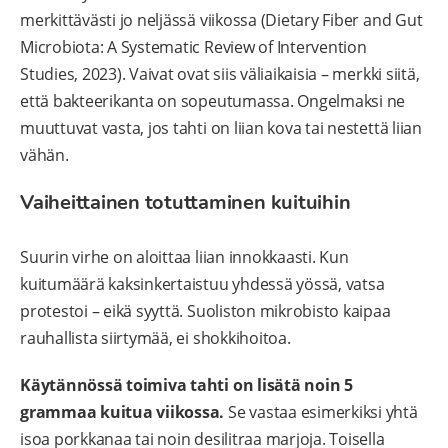
merkittävästi jo neljässä viikossa (Dietary Fiber and Gut
Microbiota: A Systematic Review of Intervention
Studies, 2023). Vaivat ovat siis väliaikaisia – merkki siitä,
että bakteerikanta on sopeutumassa. Ongelmaksi ne
muuttuvat vasta, jos tahti on liian kova tai nestettä liian
vähän.
Vaiheittainen totuttaminen kuituihin
Suurin virhe on aloittaa liian innokkaasti. Kun
kuitumäärä kaksinkertaistuu yhdessä yössä, vatsa
protestoi – eikä syyttä. Suoliston mikrobisto kaipaa
rauhallista siirtymää, ei shokkihoitoa.
Käytännössä toimiva tahti on lisätä noin 5
grammaa kuitua viikossa.
Se vastaa esimerkiksi yhtä
isoa porkkanaa tai noin desilitraa marjoja. Toisella