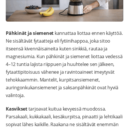
Pähkinät ja siemenet
kannattaa liottaa ennen käyttöä.
Ne sisältävät fytaatteja eli fytiinihappoa, joka sitoo
itseensä kivennäisaineita kuten sinkkiä, rautaa ja
magnesiumia. Kun pähkinät ja siemenet liottaa vedessä
4–12 tuntia lajista riippuen ja huuhtelee sen jälkeen,
fytaattipitoisuus vähenee ja ravintoaineet imeytyvät
tehokkaammin. Mantelit, kurpitsansiemenet,
auringonkukansiemenet ja saksanpähkinät ovat hyviä
valintoja.
Kasvikset
tarjoavat kuitua kevyessä muodossa.
Parsakaali, kukkakaali, kesäkurpitsa, pinaatti ja lehtikaali
sopivat lähes kaikille. Raakana ne sisältävät enemmän