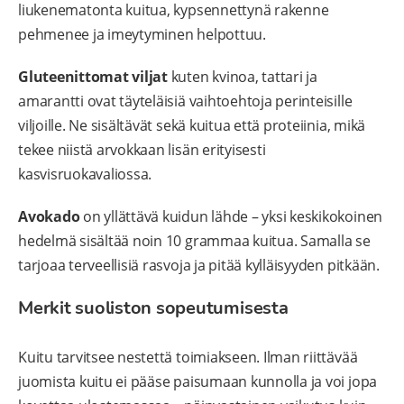
liukenematonta kuitua, kypsennettynä rakenne
pehmenee ja imeytyminen helpottuu.
Gluteenittomat viljat
kuten kvinoa, tattari ja
amarantti ovat täyteläisiä vaihtoehtoja perinteisille
viljoille. Ne sisältävät sekä kuitua että proteiinia, mikä
tekee niistä arvokkaan lisän erityisesti
kasvisruokavaliossa.
Avokado
on yllättävä kuidun lähde – yksi keskikokoinen
hedelmä sisältää noin 10 grammaa kuitua. Samalla se
tarjoaa terveellisiä rasvoja ja pitää kylläisyyden pitkään.
Merkit suoliston sopeutumisesta
Kuitu tarvitsee nestettä toimiakseen. Ilman riittävää
juomista kuitu ei pääse paisumaan kunnolla ja voi jopa