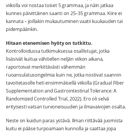
viikolla voi nostaa toiset 5 grammaa, ja näin jatkaa
kunnes päivittäinen saanti on 25–35 grammaa. Kiire ei
kannata – joillakin mukautuminen vaatii kuukauden tai
pidempäänkin.
Hitaan etenemisen hyöty on tutkittu.
Kontrolloidussa tutkimuksessa osallistujat, jotka
lisäsivät kuitua vähitellen neljän viikon aikana,
raportoivat merkittävästi vähemmän
ruoansulatusongelmia kuin ne, jotka nostivat saannin
tavoitetasolle heti ensimmäisellä viikolla (Gradual Fiber
Supplementation and Gastrointestinal Tolerance: A
Randomized Controlled Trial, 2022). Ero oli selvä
erityisesti vatsan turvoneisuuden ja ilmavaivojen osalta.
Neste on kuidun paras ystävä. Ilman riittävää juomista
kuitu ei pääse turpoamaan kunnolla ja saattaa jopa