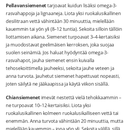
Pellavansiemenet
tarjoavat kuidun lisäksi omega-3-
rasvahappoja ja lignaaneja. Liota yksi ruokalusikallinen
desilitraan vettä vähintään 30 minuuttia, mielellään
kauemmin tai yön yli (8–12 tuntia). Sekoita silloin tällöin
liottamisen aikana. Siemenet turpoavat 3–4-kertaisiksi
ja muodostavat geelimäisen kerroksen, joka suojaa
suolen seinämiä. Jos haluat hyödyntää omega-3-
rasvahapot, jauha siemenet ensin kuivalla
tehosekoittimella jauheeksi, sekoita jauhe veteen ja
anna turvota. Jauhetut siemenet hapettuvat nopeasti,
joten säilytä ne jääkaapissa ja käytä viikon sisällä.
Chiansiemenet
imevät nestettä vielä tehokkaammin –
ne turpoavat 10–12-kertaisiksi. Liota yksi
ruokalusikallinen kolmeen ruokalusikalliseen vettä tai
enemmän. Anna turvota vähintään 20 minuuttia, mutta
mielellään kauemmin – jopa yön yli. Sekoita välillä, sillä