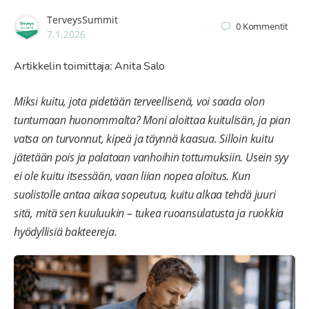
TerveysSummit
0
Kommentit
7.1.2026
Artikkelin toimittaja: Anita Salo
Miksi kuitu, jota pidetään terveellisenä, voi saada olon
tuntumaan huonommalta? Moni aloittaa kuitulisän, ja pian
vatsa on turvonnut, kipeä ja täynnä kaasua. Silloin kuitu
jätetään pois ja palataan vanhoihin tottumuksiin. Usein syy
ei ole kuitu itsessään, vaan liian nopea aloitus. Kun
suolistolle antaa aikaa sopeutua, kuitu alkaa tehdä juuri
sitä, mitä sen kuuluukin – tukea ruoansulatusta ja ruokkia
hyödyllisiä bakteereja.