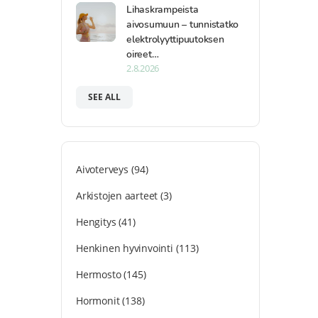
Lihaskrampeista
aivosumuun – tunnistatko
elektrolyyttipuutoksen
oireet…
2.8.2026
SEE ALL
Aivoterveys
(94)
Arkistojen aarteet
(3)
Hengitys
(41)
Henkinen hyvinvointi
(113)
Hermosto
(145)
Hormonit
(138)