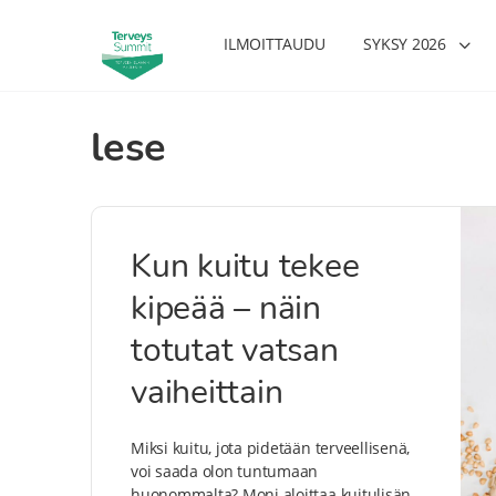
ILMOITTAUDU
SYKSY 2026
lese
Kun kuitu tekee
kipeää – näin
totutat vatsan
vaiheittain
Miksi kuitu, jota pidetään terveellisenä,
voi saada olon tuntumaan
huonommalta? Moni aloittaa kuitulisän,