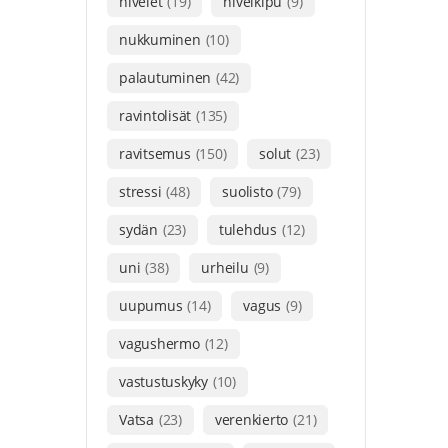
nivelet
(19)
nivelkipu
(9)
nukkuminen
(10)
palautuminen
(42)
ravintolisät
(135)
ravitsemus
(150)
solut
(23)
stressi
(48)
suolisto
(79)
sydän
(23)
tulehdus
(12)
uni
(38)
urheilu
(9)
uupumus
(14)
vagus
(9)
vagushermo
(12)
vastustuskyky
(10)
Vatsa
(23)
verenkierto
(21)