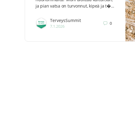
ja pian vatsa on turvonnut, kipeä ja t�…
TerveysSummit
0
7.1.2026