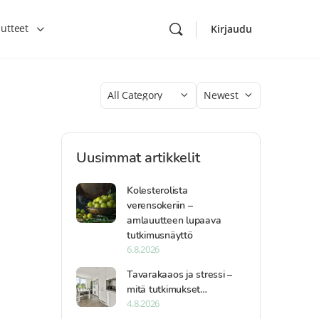
utteet
Kirjaudu
Category
Sort
by
Uusimmat artikkelit
Kolesterolista
verensokeriin –
amlauutteen lupaava
tutkimusnäyttö
6.8.2026
Tavarakaaos ja stressi –
mitä tutkimukset…
4.8.2026