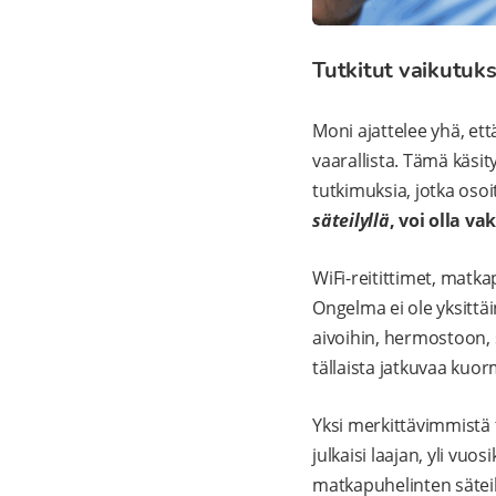
Tutkitut vaikutuks
Moni ajattelee yhä, että
vaarallista. Tämä käsi
tutkimuksia, jotka osoi
säteilyllä
, voi olla v
WiFi-reitittimet, matka
Ongelma ei ole yksittä
aivoihin, hermostoon, s
tällaista jatkuvaa kuor
Yksi merkittävimmistä 
julkaisi laajan, yli vu
matkapuhelinten säteilyl