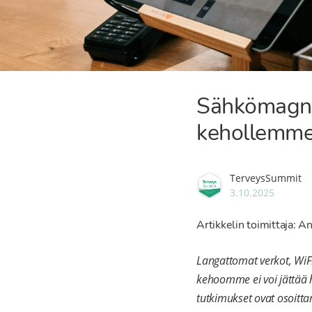
Sähkömagnee
kehollemm
TerveysSummit
3.10.2025
Artikkelin toimittaja: An
Langattomat verkot, WiF
kehoomme ei voi jättää 
tutkimukset ovat osoitta