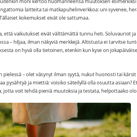
uitenkin moni kertoo huomanneensa muutoksen esimerkiksi
 langattomia laitteita tai matkapuhelinverkkoa: uni syvenee, h
ällaiset kokemukset eivät ole sattumaa.
, että vaikutukset eivät välttämättä tunnu heti. Soluvauriot j
ssa – hiljaa, ilman näkyviä merkkejä. Altistusta ei tarvitse tunt
ksesta on hyvä olla tietoinen, etenkin kun kyse on jokapäiväise
n pielessä – olet väsynyt ilman syytä, nukut huonosti tai kärsit
a pysähtyä ja miettiä: voisiko säteilyllä olla osuutta asiaan? E
ta, jotta voit tehdä pieniä muutoksia ja testata, helpottaako olo