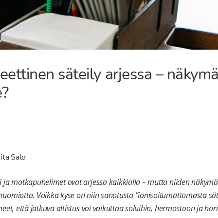
ttinen säteily arjessa – näkymä
e?
ita Salo
i ja matkapuhelimet ovat arjessa kaikkialla – mutta niiden näkymä
huomiotta. Vaikka kyse on niin sanotusta ”ionisoitumattomasta sät
neet, että jatkuva altistus voi vaikuttaa soluihin, hermostoon ja h