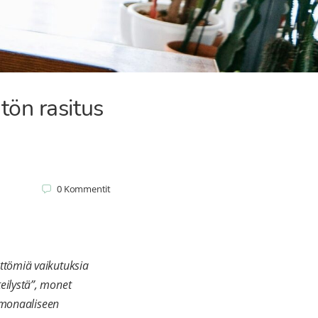
tön rasitus
0
Kommentit
ttömiä vaikutuksia
eilystä”, monet
ormonaaliseen