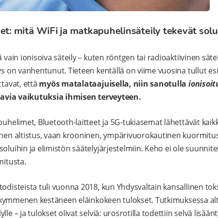
et: mitä WiFi ja matkapuhelinsäteily tekevät solui
 vain ionisoiva säteily – kuten röntgen tai radioaktiivinen säteil
tys on vanhentunut. Tieteen kentällä on viime vuosina tullut e
ttavat, että
myös matalataajuisella, niin sanotulla
ionisoi
akavia vaikutuksia ihmisen terveyteen.
puhelimet, Bluetooth-laitteet ja 5G-tukiasemat lähettävät kaikki
inen altistus, vaan krooninen, ympärivuorokautinen kuormitus
oluihin ja elimistön säätelyjärjestelmiin. Keho ei ole suunnit
mitusta.
todisteista tuli vuonna 2018, kun Yhdysvaltain kansallinen to
osikymmenen kestäneen eläinkokeen tulokset. Tutkimuksessa alti
le – ja tulokset olivat selviä: urosrotilla todettiin selvä lisää