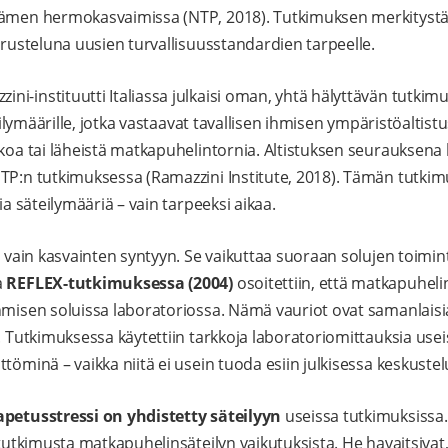
dämen hermokasvaimissa (NTP, 2018). Tutkimuksen merkitystä p
erusteluna uusien turvallisuusstandardien tarpeelle.
-instituutti Italiassa julkaisi oman, yhtä hälyttävän tutkimuk
teilymäärille, jotka vastaavat tavallisen ihmisen ympäristöaltist
kkoa tai läheistä matkapuhelintornia. Altistuksen seurauksena 
TP:n tutkimuksessa (Ramazzini Institute, 2018). Tämän tutkimu
ia säteilymääriä – vain tarpeeksi aikaa.
ta vain kasvainten syntyyn. Se vaikuttaa suoraan solujen toimin
a
REFLEX-tutkimuksessa (2004)
osoitettiin, että matkapuheli
hmisen soluissa laboratoriossa. Nämä vauriot ovat samanlaisia 
. Tutkimuksessa käytettiin tarkkoja laboratoriomittauksia usei
töminä – vaikka niitä ei usein tuoda esiin julkisessa keskustel
apetusstressi on yhdistetty säteilyyn
useissa tutkimuksissa
 tutkimusta matkapuhelinsäteilyn vaikutuksista. He havaitsivat,