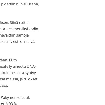
idettiin niin suurena,
sen. Siinä rottia
usta – esimerkiksi kodin
havaittiin samoja
ksen viesti on selvä:
taan. EU:n
nsäteily aiheutti DNA-
kuin ne, joita syntyy
ssa maissa, ja tulokset
ussa.
.
Y
akymenko et al.
 että 93 %