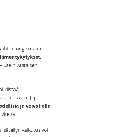
 havahtuu ongelmaan
ydämentykytykset,
 – usein vasta sen
 kiistää:
sa kentässä. Jopa
ellisia ja voivat olla
vitetty.
i säteilyn vaikutus voi