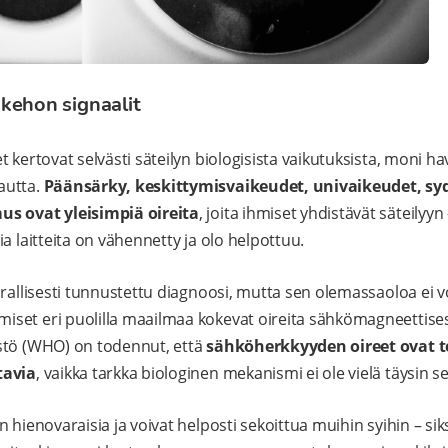
kehon signaalit
t kertovat selvästi säteilyn biologisista vaikutuksista, moni
autta.
Päänsärky, keskittymisvaikeudet, univaikeudet, s
us ovat yleisimpiä oireita
, joita ihmiset yhdistävät säteilyyn
a laitteita on vähennetty ja olo helpottuu.
rallisesti tunnustettu diagnoosi, mutta sen olemassaoloa ei voi
set eri puolilla maailmaa kokevat oireita sähkömagneettises
stö (WHO) on todennut, että
sähköherkkyyden oireet ovat tod
tavia
, vaikka tarkka biologinen mekanismi ei ole vielä täysin sel
 hienovaraisia ja voivat helposti sekoittua muihin syihin – siks