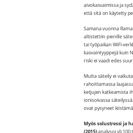
aivokasvaimissa ja sy
että sitä on käytetty p
Samana vuonna Ramazzini
altistettiin pienille sä
tai työpaikan WiFi-ver
kasvaintyyppejä kuin N
riski ei vaadi edes suur
Mutta säteily ei vaiku
rahoittamassa laajass
ketjujen katkeamista i
ionisoivassa säteilyssä
ovat pysyneet kiistämät
Myös solustressi ja h
(2015)
analysoi yli 100