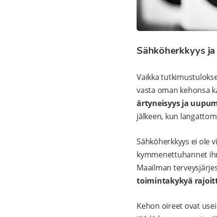
Sähköherkkyys ja 
Vaikka tutkimustulokse
vasta oman kehonsa k
ärtyneisyys ja uupum
jälkeen, kun langattomi
Sähköherkkyys ei ole vi
kymmenettuhannet ihmi
Maailman terveysjärje
toimintakykyä rajoit
Kehon oireet ovat usein