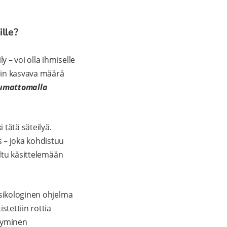
lle?
y – voi olla ihmiselle
siin kasvava määrä
tumattomalla
 tätä säteilyä.
 – joka kohdistuu
eltu käsittelemään
ksikologinen ohjelma
stettiin rottia
ntyminen