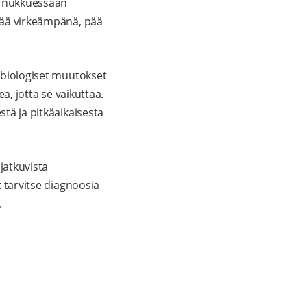
 nukkuessaan
erää virkeämpänä, pää
a biologiset muutokset
ea, jotta se vaikuttaa.
stä ja pitkäaikaisesta
 jatkuvista
t tarvitse diagnoosia
.