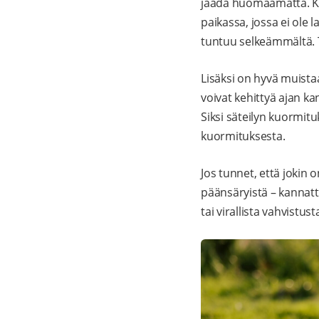
jäädä huomaamatta. K
paikassa, jossa ei ole
tuntuu selkeämmältä. T
Lisäksi on hyvä muistaa
voivat kehittyä ajan kan
Siksi säteilyn kuormitu
kuormituksesta.
Jos tunnet, että jokin o
päänsäryistä – kannatta
tai virallista vahvistus