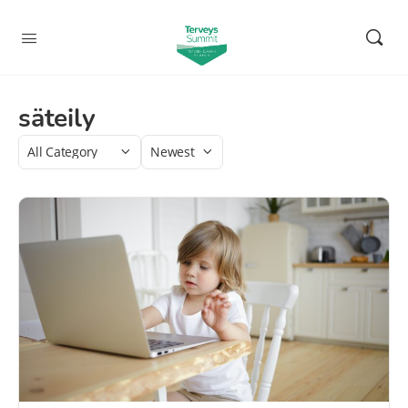
säteily
Category
Sort
by