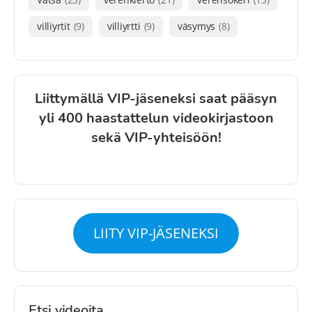
villiyrtit
(9)
villiyrtti
(9)
väsymys
(8)
Liittymällä VIP-jäseneksi saat pääsyn
yli 400 haastattelun videokirjastoon
sekä VIP-yhteisöön!
LIITY VIP-JÄSENEKSI
Etsi videoita