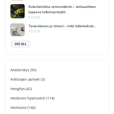
Kolesterolista verensokeriin – amlauutteen
lupaava tutkimusnäyttö
6.8.2026
Tavarakaaos ja stressi – mitä tutkimukset…
4.8.2026
SEE ALL
Aivoterveys
(95)
Arkistojen aarteet
(3)
Hengitys
(42)
Henkinen hyvinvointi
(114)
Hermosto
(146)