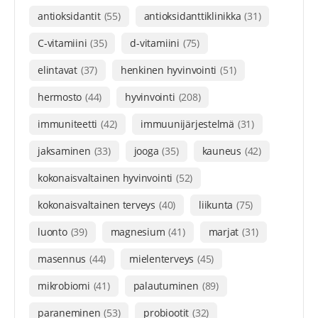
antioksidantit
(55)
antioksidanttiklinikka
(31)
C-vitamiini
(35)
d-vitamiini
(75)
elintavat
(37)
henkinen hyvinvointi
(51)
hermosto
(44)
hyvinvointi
(208)
immuniteetti
(42)
immuunijärjestelmä
(31)
jaksaminen
(33)
jooga
(35)
kauneus
(42)
kokonaisvaltainen hyvinvointi
(52)
kokonaisvaltainen terveys
(40)
liikunta
(75)
luonto
(39)
magnesium
(41)
marjat
(31)
masennus
(44)
mielenterveys
(45)
mikrobiomi
(41)
palautuminen
(89)
paraneminen
(53)
probiootit
(32)