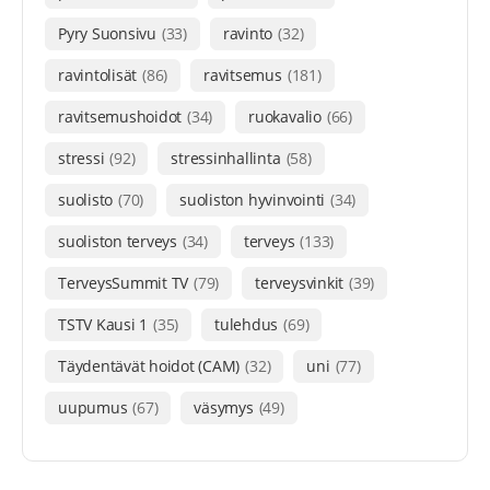
Pyry Suonsivu
(33)
ravinto
(32)
ravintolisät
(86)
ravitsemus
(181)
ravitsemushoidot
(34)
ruokavalio
(66)
stressi
(92)
stressinhallinta
(58)
suolisto
(70)
suoliston hyvinvointi
(34)
suoliston terveys
(34)
terveys
(133)
TerveysSummit TV
(79)
terveysvinkit
(39)
TSTV Kausi 1
(35)
tulehdus
(69)
Täydentävät hoidot (CAM)
(32)
uni
(77)
uupumus
(67)
väsymys
(49)