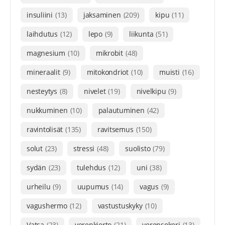
insuliini
(13)
jaksaminen
(209)
kipu
(11)
laihdutus
(12)
lepo
(9)
liikunta
(51)
magnesium
(10)
mikrobit
(48)
mineraalit
(9)
mitokondriot
(10)
muisti
(16)
nesteytys
(8)
nivelet
(19)
nivelkipu
(9)
nukkuminen
(10)
palautuminen
(42)
ravintolisät
(135)
ravitsemus
(150)
solut
(23)
stressi
(48)
suolisto
(79)
sydän
(23)
tulehdus
(12)
uni
(38)
urheilu
(9)
uupumus
(14)
vagus
(9)
vagushermo
(12)
vastustuskyky
(10)
Vatsa
(23)
verenkierto
(21)
verensokeri
(13)