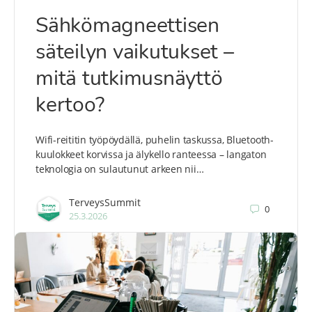
Sähkömagneettisen
säteilyn vaikutukset –
mitä tutkimusnäyttö
kertoo?
Wifi-reititin työpöydällä, puhelin taskussa, Bluetooth-
kuulokkeet korvissa ja älykello ranteessa – langaton
teknologia on sulautunut arkeen nii…
TerveysSummit
0
25.3.2026