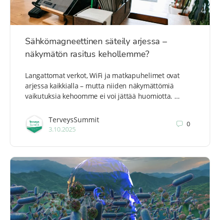
Sähkömagneettinen säteily arjessa –
näkymätön rasitus kehollemme?
Langattomat verkot, WiFi ja matkapuhelimet ovat
arjessa kaikkialla – mutta niiden näkymättömiä
vaikutuksia kehoomme ei voi jättää huomiotta. …
TerveysSummit
0
3.10.2025