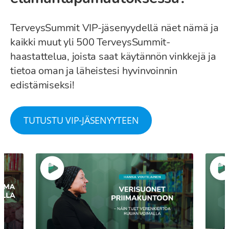
TerveysSummit VIP-jäsenyydellä näet nämä ja
kaikki muut yli 500 TerveysSummit-
haastattelua, joista saat käytännön vinkkejä ja
tietoa oman ja läheistesi hyvinvoinnin
edistämiseksi!
TUTUSTU VIP-JÄSENYYTEEN