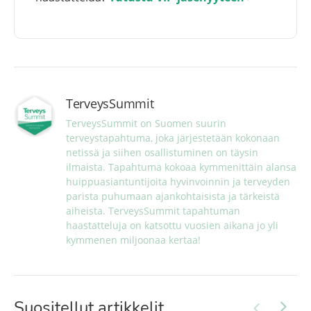
TerveysSummit
TerveysSummit on Suomen suurin 
terveystapahtuma, joka järjestetään kokonaan 
netissä ja siihen osallistuminen on täysin 
ilmaista. Tapahtuma kokoaa kymmenittäin alansa 
huippuasiantuntijoita hyvinvoinnin ja terveyden 
parista puhumaan ajankohtaisista ja tärkeistä 
aiheista. TerveysSummit tapahtuman 
haastatteluja on katsottu vuosien aikana jo yli 
kymmenen miljoonaa kertaa!
Suositellut artikkelit