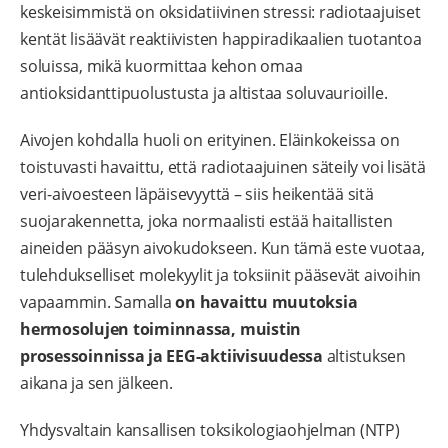
keskeisimmistä on oksidatiivinen stressi: radiotaajuiset
kentät lisäävät reaktiivisten happiradikaalien tuotantoa
soluissa, mikä kuormittaa kehon omaa
antioksidanttipuolustusta ja altistaa soluvaurioille.
Aivojen kohdalla huoli on erityinen. Eläinkokeissa on
toistuvasti havaittu, että radiotaajuinen säteily voi lisätä
veri-aivoesteen läpäisevyyttä – siis heikentää sitä
suojarakennetta, joka normaalisti estää haitallisten
aineiden pääsyn aivokudokseen. Kun tämä este vuotaa,
tulehdukselliset molekyylit ja toksiinit pääsevät aivoihin
vapaammin. Samalla
on havaittu muutoksia
hermosolujen toiminnassa, muistin
prosessoinnissa ja EEG-aktiivisuudessa
altistuksen
aikana ja sen jälkeen.
Yhdysvaltain kansallisen toksikologiaohjelman (NTP)