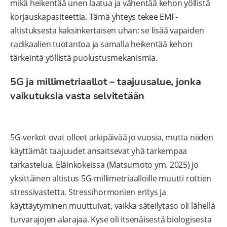
mikä heikentää unen laatua ja vähentää kehon yöllistä
korjauskapasiteettia. Tämä yhteys tekee EMF-
altistuksesta kaksinkertaisen uhan: se lisää vapaiden
radikaalien tuotantoa ja samalla heikentää kehon
tärkeintä yöllistä puolustusmekanismia.
5G ja millimetriaallot – taajuusalue, jonka
vaikutuksia vasta selvitetään
5G-verkot ovat olleet arkipäivää jo vuosia, mutta niiden
käyttämät taajuudet ansaitsevat yhä tarkempaa
tarkastelua. Eläinkokeissa (Matsumoto ym. 2025) jo
yksittäinen altistus 5G-millimetriaalloille muutti rottien
stressivastetta. Stressihormonien eritys ja
käyttäytyminen muuttuivat, vaikka säteilytaso oli lähellä
turvarajojen alarajaa. Kyse oli itsenäisestä biologisesta