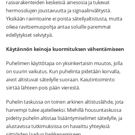
rasvarakenteiden keskeisiä ainesosia ja tukevat
hermosolujen joustavuutta ja signaalinvälitystä.
Yksikään ravintoaine ei poista säteilyaltistusta, mutta
oikea ravitsemuspohja antaa soluille paremmat
edellytykset selviytyä.
Käytännön keinoja kuormituksen vähentämiseen
Puhelimen käyttötapa on yksinkertaisin muutos, jolla
on suurin vaikutus. Kun puhelinta pidetään korvalla,
aivot altistuvat säteilylle suoraan. Kaiutintoiminto
siirtää lähteen pois pään vierestä.
Puhelin taskussa on toinen arkinen altistuslähde, jota
harvempi tulee ajatelleeksi. Miehillä housuntaskussa
pidetty puhelin altistaa lisääntymiselimet säteilylle, ja
alustavissa tutkimuksissa on havaittu yhteyksiä
siittiöiden laadun heikkenemiseen.