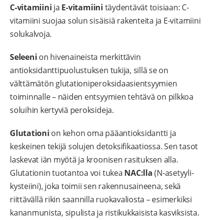
C-vitamiini
ja
E-vitamiini
täydentävät toisiaan: C-
vitamiini suojaa solun sisäisiä rakenteita ja E-vitamiini
solukalvoja.
Seleeni
on hivenaineista merkittävin
antioksidanttipuolustuksen tukija, sillä se on
välttämätön glutationiperoksidaasientsyymien
toiminnalle – näiden entsyymien tehtävä on pilkkoa
soluihin kertyviä peroksideja.
Glutationi
on kehon oma pääantioksidantti ja
keskeinen tekijä solujen detoksifikaatiossa. Sen tasot
laskevat iän myötä ja kroonisen rasituksen alla.
Glutationin tuotantoa voi tukea
NAC:lla
(N-asetyyli-
kysteiini), joka toimii sen rakennusaineena, sekä
riittävällä rikin saannilla ruokavaliosta – esimerkiksi
kananmunista, sipulista ja ristikukkaisista kasviksista.