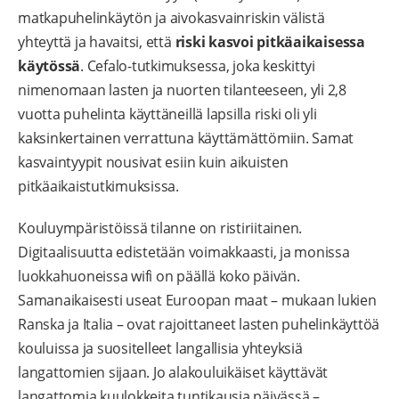
matkapuhelinkäytön ja aivokasvainriskin välistä
yhteyttä ja havaitsi, että
riski kasvoi pitkäaikaisessa
käytössä
. Cefalo-tutkimuksessa, joka keskittyi
nimenomaan lasten ja nuorten tilanteeseen, yli 2,8
vuotta puhelinta käyttäneillä lapsilla riski oli yli
kaksinkertainen verrattuna käyttämättömiin. Samat
kasvaintyypit nousivat esiin kuin aikuisten
pitkäaikaistutkimuksissa.
Kouluympäristöissä tilanne on ristiriitainen.
Digitaalisuutta edistetään voimakkaasti, ja monissa
luokkahuoneissa wifi on päällä koko päivän.
Samanaikaisesti useat Euroopan maat – mukaan lukien
Ranska ja Italia – ovat rajoittaneet lasten puhelinkäyttöä
kouluissa ja suositelleet langallisia yhteyksiä
langattomien sijaan. Jo alakouluikäiset käyttävät
langattomia kuulokkeita tuntikausia päivässä –