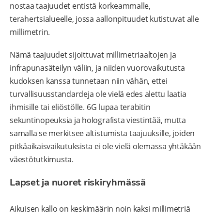
nostaa taajuudet entistä korkeammalle,
terahertsialueelle, jossa aallonpituudet kutistuvat alle
millimetrin.
Nämä taajuudet sijoittuvat millimetriaaltojen ja
infrapunasäteilyn väliin, ja niiden vuorovaikutusta
kudoksen kanssa tunnetaan niin vähän, ettei
turvallisuusstandardeja ole vielä edes alettu laatia
ihmisille tai eliöstölle. 6G lupaa terabitin
sekuntinopeuksia ja holografista viestintää, mutta
samalla se merkitsee altistumista taajuuksille, joiden
pitkäaikaisvaikutuksista ei ole vielä olemassa yhtäkään
väestötutkimusta.
Lapset ja nuoret riskiryhmässä
Aikuisen kallo on keskimäärin noin kaksi millimetriä