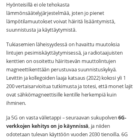
Hyönteisillä ei ole tehokasta
lämmönsäätelyjärjestelmää, joten jo pienet
lämpötilamuutokset voivat häiritä lisääntymistä,
suunnistusta ja käyttäytymistä.
Tukiasemien läheisyydessä on havaittu muutoksia
lintujen pesimiskäyttäytymisessä, ja radiotaajuisten
kenttien on osoitettu häiritsevän muuttolintujen
magneettikenttään perustuvaa suunnistuskykyä.
Levittin ja kollegoiden laaja katsaus (2022) kokosi yli 1
200 vertaisarvioitua tutkimusta ja totesi, että monet lajit
ovat sähkömagneettisille kentille herkempiä kuin
ihminen.
Ja 5G on vasta välietappi – seuraavan sukupolven
6G-
verkkojen kehitys on jo käynnissä
, ja niiden
odotetaan tulevan käyttöön vuoden 2030 tienoilla. 6G