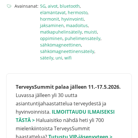
Avainsanat:
5G
,
aivot
,
bluetooth
,
elämäntavat
,
hermosto
,
hormonit
,
hyvinvointi
,
jaksaminen
,
maadoitus
,
matkapuhelinsäteily
,
muisti
,
oppiminen
,
puhelimensäteily
,
sähkömagneettinen
,
sähkömagneettinensäteily
,
säteily
,
uni
,
wifi
TerveysSummit palaa jälleen 11.-17.5.2026.
Luvassa jälleen yli 30 uutta
asiantuntijahaastattelua terveydestä ja
hyvinvoinnista.
ILMOITTAUDU ILMAISEKSI
TÄSTÄ >
Haluaisitko nähdä heti yli 700
mielenkiintoista TerveysSummit
haastattelua?
Tutustu VIP-jäsenyyteen >