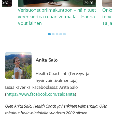
30:32
29:26
Verisuonet priimakuntoon – näin tuet
Onko 
verenkiertoa ruuan voimalla – Hanna
terve
Voutilainen
Taija
●
●
●
●
●
Anita Salo
Health Coach Int. (Terveys- ja
hyvinvointivalmentaja)
Lisää kaveriksi Facebookissa: Anita Salo
(
https://www.facebook.com/saloanita
)
Olen Anita Salo, Health Coach ja henkinen valmentaja. Olen
toiminut hyvinvointialalla vuodesta 2002 alkaen.