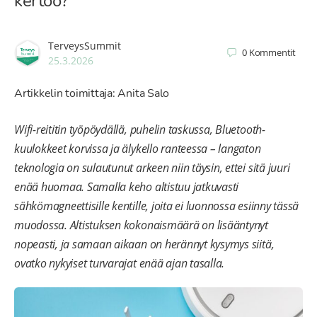
kertoo?
TerveysSummit
0
Kommentit
25.3.2026
Artikkelin toimittaja: Anita Salo
Wifi-reititin työpöydällä, puhelin taskussa, Bluetooth-
kuulokkeet korvissa ja älykello ranteessa – langaton
teknologia on sulautunut arkeen niin täysin, ettei sitä juuri
enää huomaa. Samalla keho altistuu jatkuvasti
sähkömagneettisille kentille, joita ei luonnossa esiinny tässä
muodossa. Altistuksen kokonaismäärä on lisääntynyt
nopeasti, ja samaan aikaan on herännyt kysymys siitä,
ovatko nykyiset turvarajat enää ajan tasalla.