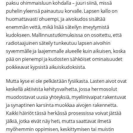
paksu ohimmaisluun kohdalla – juuri siinä, missä
puhelin yleensä painautuu korvalle. Lapsen kallo on
huomattavasti ohuempi, ja aivokudos sisältää
enemmän vettä, mikä lisää säteilyn imeytymistä
kudokseen. Mallinnustutkimuksissa on osoitettu, että
radiotaajuinen säteily tunkeutuu lapsen aivoihin
syvemmälle ja laajemmalle alueelle kuin aikuisen, koska
pää on pienempi ja kudosten sähköiset ominaisuudet
poikkeavat kypsistä aikuiskudoksista.
Mutta kyse ei ole pelkästään fysiikasta. Lasten aivot ovat
keskellä aktiivista kehitysvaihetta, jossa hermosolut
muodostavat uusia yhteyksiä, myeliinivaipat rakentuvat
ja synaptinen karsinta muokkaa aivojen rakennetta.
Kaikki häiriöt tässä herkässä prosessissa voivat jättää
jälkiä, jotka eivät näy heti, mutta saattavat ilmetä
myöhemmin oppimisen, keskittymisen tai muistin