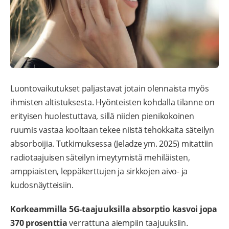
Luontovaikutukset paljastavat jotain olennaista myös
ihmisten altistuksesta. Hyönteisten kohdalla tilanne on
erityisen huolestuttava, sillä niiden pienikokoinen
ruumis vastaa kooltaan tekee niistä tehokkaita säteilyn
absorboijia. Tutkimuksessa (Jeladze ym. 2025) mitattiin
radiotaajuisen säteilyn imeytymistä mehiläisten,
amppiaisten, leppäkerttujen ja sirkkojen aivo- ja
kudosnäytteisiin.
Korkeammilla 5G-taajuuksilla absorptio kasvoi jopa
370 prosenttia
verrattuna aiempiin taajuuksiin.