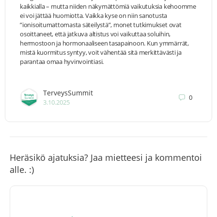
kaikkialla – mutta niiden näkymättömiä vaikutuksia kehoomme
ei voi jättää huomiotta. Vaikka kyse on niin sanotusta
”ionisoitumattomasta säteilystä”, monet tutkimukset ovat
osoittaneet, että jatkuva altistus voi vaikuttaa soluihin,
hermostoon ja hormonaaliseen tasapainoon. Kun ymmärrät,
mistä kuormitus syntyy, voit vähentää sitä merkittävästi ja
parantaa omaa hyvinvointiasi.
TerveysSummit
0
3.10.2025
Heräsikö ajatuksia? Jaa mietteesi ja kommentoi
alle. :)