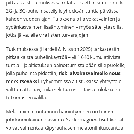
pitkäaikaistutkimuksessa rotat altistettiin simuloidulle
2G- ja 3G-puhelinsäteilylle yhdeksän tuntia päivässä
kahden vuoden ajan. Tuloksena oli aivokasvainten ja
sydänkasvainten lisääntyminen – myös säteilytasoilla,
jotka jäivät alle virallisten turvarajojen.
Tutkimuksessa (Hardell & Nilsson 2025) tarkasteltiin
pitkäaikaista puhelinkäyttöä – yli 1 640 kumulatiivista
tuntia – ja altistuksen painottumista pään sille puolelle,
jolla puhelinta pidettiin,
riski aivokasvaimelle nousi
merkitseväksi
. Lyhyemmissä altistuksissa yhteyttä ei
välttämättä näy, mikä selittää ristiriitaisia tuloksia eri
tutkimusten välillä.
Melatoniinin tuotannon häiriintyminen on toinen
johdonmukainen havainto. Sähkömagneettiset kentät
voivat vaimentaa käpyrauhasen melatoniinituotantoa,