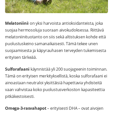
Melatoniini
i on yksi harvoista antioksidanteista, joka
suojaa hermosoluja suoraan aivokudoksessa. Riittävä
melatoniinituotanto on siis sekä altistuksen kohde että
puolustuskeino samanaikaisesti. Tämä tekee unen
suojaamisesta ja käpyrauhasen terveyden tukemisesta
erityisen tärkeää.
Sulforafaani
käynnistää yli 200 suojageenin toiminnan.
Tämä on erityisen merkityksellistä, koska sulforafaani ei
ainoastaan neutraloi yksittäisiä hapettavia yhdisteitä
vaan vahvistaa koko puolustusverkoston kapasiteettia
pitkäkestoisesti.
Omega-3-rasvahapot
– erityisesti DHA – ovat aivojen