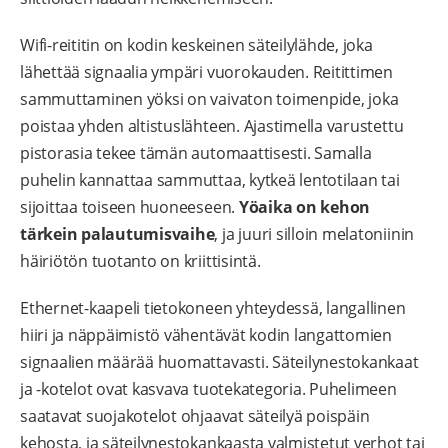
Wifi-reititin on kodin keskeinen säteilylähde, joka
lähettää signaalia ympäri vuorokauden. Reitittimen
sammuttaminen yöksi on vaivaton toimenpide, joka
poistaa yhden altistuslähteen. Ajastimella varustettu
pistorasia tekee tämän automaattisesti. Samalla
puhelin kannattaa sammuttaa, kytkeä lentotilaan tai
sijoittaa toiseen huoneeseen.
Yöaika on kehon
tärkein palautumisvaihe
, ja juuri silloin melatoniinin
häiriötön tuotanto on kriittisintä.
Ethernet-kaapeli tietokoneen yhteydessä, langallinen
hiiri ja näppäimistö vähentävät kodin langattomien
signaalien määrää huomattavasti. Säteilynestokankaat
ja -kotelot ovat kasvava tuotekategoria. Puhelimeen
saatavat suojakotelot ohjaavat säteilyä poispäin
kehosta, ja säteilynestokankaasta valmistetut verhot tai