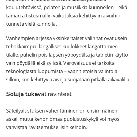
koulutehtävissä, pelaten ja musiikkia kuunnellen – eikä
tämän altistusmallin vaikutuksia kehittyviin aivoihin
tunneta vielä kunnolla.
Vanhempien arjessa yksinkertaiset valinnat ovat usein
tehokkaimpia: langalliset kuulokkeet langattomien
tilalle, puhelin pois lapsen yöpöydältä ja tabletin käyttö
vain pöydällä eikä sylissä. Varovaisuus ei tarkoita
teknologiasta luopumista – vaan tietoisia valintoja
silloin, kun kehittyviä aivoja suojataan pitkällä aikavälillä.
Soluja tukev
at ravinteet
Säteilyaltistuksen vähentäminen on ensimmäinen
askel, mutta kehon omaa puolustuskykyä voi myös
vahvistaa ravitsemuksellisin keinoin.