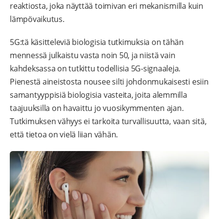
reaktiosta, joka näyttää toimivan eri mekanismilla kuin
lämpövaikutus.
5G:tä käsitteleviä biologisia tutkimuksia on tähän
mennessä julkaistu vasta noin 50, ja niistä vain
kahdeksassa on tutkittu todellisia 5G-signaaleja.
Pienestä aineistosta nousee silti johdonmukaisesti esiin
samantyyppisiä biologisia vasteita, joita alemmilla
taajuuksilla on havaittu jo vuosikymmenten ajan.
Tutkimuksen vähyys ei tarkoita turvallisuutta, vaan sitä,
että tietoa on vielä liian vähän.