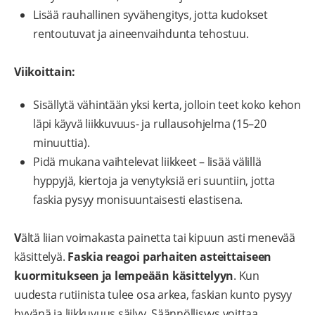
Lisää rauhallinen syvähengitys, jotta kudokset
rentoutuvat ja aineenvaihdunta tehostuu.
Viikoittain:
Sisällytä vähintään yksi kerta, jolloin teet koko kehon
läpi käyvä liikkuvuus- ja rullausohjelma (15–20
minuuttia).
Pidä mukana vaihtelevat liikkeet – lisää välillä
hyppyjä, kiertoja ja venytyksiä eri suuntiin, jotta
faskia pysyy monisuuntaisesti elastisena.
V
ältä liian voimakasta painetta tai kipuun asti menevää
käsittelyä.
Faskia reagoi parhaiten asteittaiseen
kuormitukseen ja lempeään käsittelyyn
. Kun
uudesta rutiinista tulee osa arkea, faskian kunto pysyy
hyvänä ja liikkuvuus säilyy. Säännöllisyys voittaa