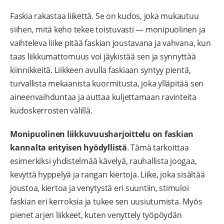
Faskia rakastaa liikettä. Se on kudos, joka mukautuu
siihen, mitä keho tekee toistuvasti — monipuolinen ja
vaihteleva liike pitää faskian joustavana ja vahvana, kun
taas liikkumattomuus voi jäykistää sen ja synnyttää
kiinnikkeitä. Liikkeen avulla faskiaan syntyy pientä,
turvallista mekaanista kuormitusta, joka ylläpitää sen
aineenvaihduntaa ja auttaa kuljettamaan ravinteita
kudoskerrosten välillä.
Monipuolinen liikkuvuusharjoittelu on faskian
kannalta erityisen hyödyllistä
. Tämä tarkoittaa
esimerkiksi yhdistelmää kävelyä, rauhallista joogaa,
kevyttä hyppelyä ja rangan kiertoja. Liike, joka sisältää
joustoa, kiertoa ja venytystä eri suuntiin, stimuloi
faskian eri kerroksia ja tukee sen uusiutumista. Myös
pienet arjen liikkeet, kuten venyttely työpöydän