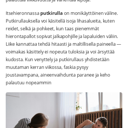
Itsehieronnassa
putkirulla
on monikäyttöinen väline.
Putkirullauksella voi käsitellä isoja lihasalueita, kuten
reidet, selkä ja pohkeet, kun taas pienemmät
hierontapallot sopivat jalkapohjille ja lapaluiden väliin.
Liike kannattaa tehdä hitaasti ja maltillisella paineella —
voimakas käsittely ei nopeuta tuloksia ja voi ärsyttää
kudosta. Kun venyttely ja putkirullaus yhdistetään
muutaman kerran viikossa, faskia pysyy
joustavampana, aineenvaihdunta paranee ja keho
palautuu nopeammin