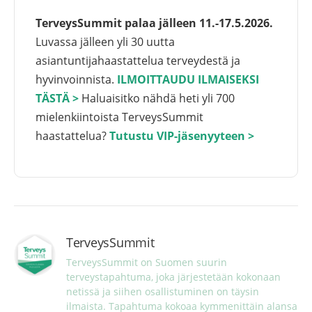
TerveysSummit palaa jälleen 11.-17.5.2026.
Luvassa jälleen yli 30 uutta
asiantuntijahaastattelua terveydestä ja
hyvinvoinnista.
ILMOITTAUDU ILMAISEKSI
TÄSTÄ >
Haluaisitko nähdä heti yli 700
mielenkiintoista TerveysSummit
haastattelua?
Tutustu VIP-jäsenyyteen >
TerveysSummit
TerveysSummit on Suomen suurin 
terveystapahtuma, joka järjestetään kokonaan 
netissä ja siihen osallistuminen on täysin 
ilmaista. Tapahtuma kokoaa kymmenittäin alansa 