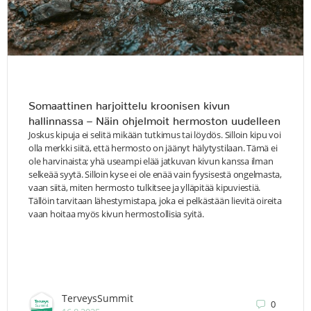
Somaattinen harjoittelu kroonisen kivun
hallinnassa – Näin ohjelmoit hermoston uudelleen
Joskus kipuja ei selitä mikään tutkimus tai löydös. Silloin kipu voi
olla merkki siitä, että hermosto on jäänyt hälytystilaan. Tämä ei
ole harvinaista; yhä useampi elää jatkuvan kivun kanssa ilman
selkeää syytä. Silloin kyse ei ole enää vain fyysisestä ongelmasta,
vaan siitä, miten hermosto tulkitsee ja ylläpitää kipuviestiä.
Tällöin tarvitaan lähestymistapa, joka ei pelkästään lievitä oireita
vaan hoitaa myös kivun hermostollisia syitä.
TerveysSummit
0