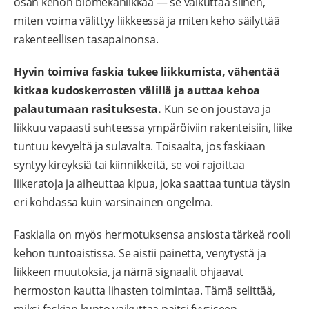
osan kehon biomekaniikkaa — se vaikuttaa siihen,
miten voima välittyy liikkeessä ja miten keho säilyttää
rakenteellisen tasapainonsa.
Hyvin toimiva faskia tukee liikkumista, vähentää
kitkaa kudoskerrosten välillä ja auttaa kehoa
palautumaan rasituksesta.
Kun se on joustava ja
liikkuu vapaasti suhteessa ympäröiviin rakenteisiin, liike
tuntuu kevyeltä ja sulavalta. Toisaalta, jos faskiaan
syntyy kireyksiä tai kiinnikkeitä, se voi rajoittaa
liikeratoja ja aiheuttaa kipua, joka saattaa tuntua täysin
eri kohdassa kuin varsinainen ongelma.
Faskialla on myös hermotuksensa ansiosta tärkeä rooli
kehon tuntoaistissa. Se aistii painetta, venytystä ja
liikkeen muutoksia, ja nämä signaalit ohjaavat
hermoston kautta lihasten toimintaa. Tämä selittää,
miksi faskian kunto vaikuttaa paitsi fyysiseen