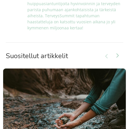
huippuasiantuntijoita hyvinvoinnin ja terveyden 
parista puhumaan ajankohtaisista ja tärkeistä 
aiheista. TerveysSummit tapahtuman 
haastatteluja on katsottu vuosien aikana jo yli 
kymmenen miljoonaa kertaa!
Suositellut artikkelit