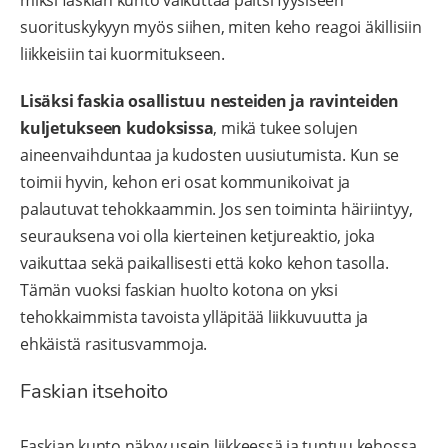
suorituskykyyn myös siihen, miten keho reagoi äkillisiin
liikkeisiin tai kuormitukseen.
Lisäksi faskia osallistuu nesteiden ja ravinteiden
kuljetukseen kudoksissa
, mikä tukee solujen
aineenvaihduntaa ja kudosten uusiutumista. Kun se
toimii hyvin, kehon eri osat kommunikoivat ja
palautuvat tehokkaammin. Jos sen toiminta häiriintyy,
seurauksena voi olla kierteinen ketjureaktio, joka
vaikuttaa sekä paikallisesti että koko kehon tasolla.
Tämän vuoksi faskian huolto kotona on yksi
tehokkaimmista tavoista ylläpitää liikkuvuutta ja
ehkäistä rasitusvammoja.
Faskian itsehoito
Faskian kunto näkyy usein liikkeessä ja tuntuu kehossa,