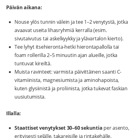
Päivän aikana:
Nouse ylös tunnin välein ja tee 1–2 venytystä, jotka
avaavat useita lihasryhmiä kerralla (esim.
sivutaivutus tai askelkyykky ja ylävartalon kierto).
Tee lyhyt itsehieronta-hetki hierontapallolla tai
foam rollerilla 2–5 minuutin ajan alueille, jotka
tuntuvat kireiltä.
Muista ravinteet: varmista päivittäinen saanti C-
vitamiinista, magnesiumista ja aminohapoista,
kuten glysiinistä ja proliinista, jotka tukevat faskian
uusiutumista.
Illalla:
Staattiset venytykset 30–60 sekuntia
per asento,
erityisesti selälle, takareisille ja rintakehälle.