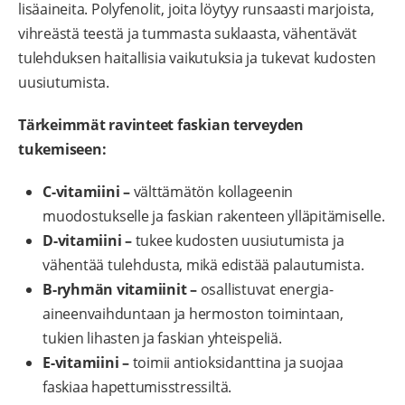
lisäaineita. Polyfenolit, joita löytyy runsaasti marjoista,
vihreästä teestä ja tummasta suklaasta, vähentävät
tulehduksen haitallisia vaikutuksia ja tukevat kudosten
uusiutumista.
Tärkeimmät ravinteet faskian terveyden
tukemiseen:
C-vitamiini –
välttämätön kollageenin
muodostukselle ja faskian rakenteen ylläpitämiselle.
D-vitamiini –
tukee kudosten uusiutumista ja
vähentää tulehdusta, mikä edistää palautumista.
B-ryhmän vitamiinit –
osallistuvat energia-
aineenvaihduntaan ja hermoston toimintaan,
tukien lihasten ja faskian yhteispeliä.
E-vitamiini –
toimii antioksidanttina ja suojaa
faskiaa hapettumisstressiltä.