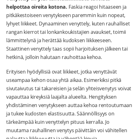
helpottaa oireita kotona.
Faskia reagoi hitaaseen ja
pitkäkestoiseen venytykseen paremmin kuin nopeat,
lyhyet liikkeet. Dynaaminen venyttely, kuten rauhalliset
rangan kierrot tai lonkankoukistajien avaukset, toimii
lämmittelynä ja herättää kudoksen liikkeeseen.
Staattinen venyttely taas sopii harjoituksen jälkeen tai
hetkinä, jolloin halutaan rauhoittaa kehoa.
Erityisen hyödyllisiä ovat liikkeet, jotka venyttävät
useampaa kehon osaa yhtä aikaa. Esimerkiksi pitkä
sivutaivutus tai takareisien ja selän yhteisvenytys voivat
vapauttaa kireyksiä laajalta alueelta. Hengityksen
yhdistäminen venytykseen auttaa kehoa rentoutumaan
ja tukee kudosten elastisuutta. Säännöllisyys on
tärkeämpää kuin venyttelyn pituus kerralla. Jo
muutama rauhallinen venytys päivittäin voi vähitellen
palauttaa liikkuvuutta ja vähentää kipuja.