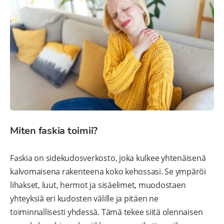
Miten faskia toimii?
Faskia on sidekudosverkosto, joka kulkee yhtenäisenä
kalvomaisena rakenteena koko kehossasi. Se ympäröi
lihakset, luut, hermot ja sisäelimet, muodostaen
yhteyksiä eri kudosten välille ja pitäen ne
toiminnallisesti yhdessä. Tämä tekee siitä olennaisen