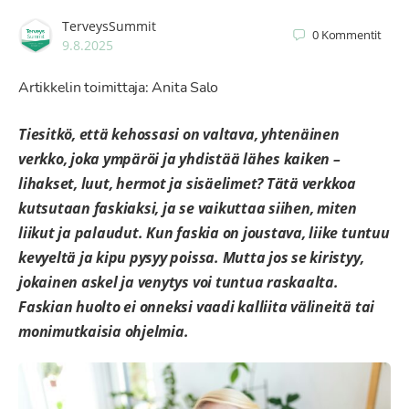
TerveysSummit
0
Kommentit
9.8.2025
Artikkelin toimittaja: Anita Salo
Tiesitkö, että kehossasi on valtava, yhtenäinen
verkko, joka ympäröi ja yhdistää lähes kaiken –
lihakset, luut, hermot ja sisäelimet? Tätä verkkoa
kutsutaan faskiaksi, ja se vaikuttaa siihen, miten
liikut ja palaudut. Kun faskia on joustava, liike tuntuu
kevyeltä ja kipu pysyy poissa. Mutta jos se kiristyy,
jokainen askel ja venytys voi tuntua raskaalta.
Faskian huolto ei onneksi vaadi kalliita välineitä tai
monimutkaisia ohjelmia.