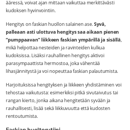
ääressä, voivat ajan mittaan vaikuttaa merkittävästi
kudoksen hyvinvointiin.
Hengitys on faskian huollon salainen ase.
Syvä,
palleaan asti ulottuva hengitys saa aikaan pienen
“pumppaavan” liikkeen faskian ympärillä ja sisällä
,
mikä helpottaa nesteiden ja ravinteiden kulkua
kudoksissa. Lisäksi rauhallinen hengitys aktivoi
parasympaattista hermostoa, joka vähentää
lihasjännitystä ja voi nopeuttaa faskian palautumista.
Harjoituksissa hengityksen ja liikkeen yhdistäminen voi
tehostaa vaikutusta: esimerkiksi pitkä sivutaivutus tai
rangan kierto, jonka aikana hengitetään syvään ja
rauhallisesti, lisää sekä liikkuvuutta että kudosten
rentoutumista.
Faskian huoltorutiini