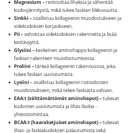
Magnesium –
rentouttaa lihaksia ja vähentää
kudosjännitystä, mikä tukee faskian liikkuvuutta.
Sinkki –
osallistuu kollageenin muodostukseen ja
sidekudoksen korjaukseen.
Pii –
vahvistaa sidekudoksen rakennetta ja lisää
kestävyyttä.
Glysiini –
keskeinen aminohappo kollageenin ja
faskian rakenteen muodostumisessa.
Proliini –
tärkeä kollageenin rakennusosa, joka
tukee faskian uusiutumista.
Lysiini –
osallistuu kollageenin ristisidosten
muodostukseen, mikä tekee faskiasta vahvan.
EAA:t (välttämättömät aminohapot) –
tukevat
kudosten uusiutumista ja lihas-faskia -
yhteistoimintaa.
BCAA:t (haaraketjuiset aminohapot) –
tukevat
lihas- ja faskiakudoksen palautumista sekä