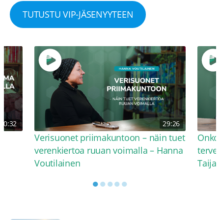
TUTUSTU VIP-JÄSENYYTEEN
30:32
29:26
Verisuonet priimakuntoon – näin tuet
Onko 
verenkiertoa ruuan voimalla – Hanna
terve
Voutilainen
Taija
●
●
●
●
●