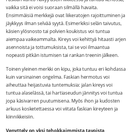
vaikka sitä ei voisi suoraan silmällä havaita.
Ensimmäisiä merkkejä ovat liikeratojen rajoittuminen ja
jäykkyys ilman selvää syytä. Esimerkiksi selän taivutus,
käsien ylösnosto tai polvien koukistus voi tuntua
aiempaa vaikeammalta. Kireys voi kehittyä hitaasti arjen
asennoista ja tottumuksista, tai se voi ilmaantua
nopeasti pitkän istumisen tai rankan treenin jälkeen.
Toinen yleinen merkki on kipu, joka tuntuu eri kohdassa
kuin varsinainen ongelma. Faskian hermotus voi
aiheuttaa heijastuvia tuntemuksia: jalan kireys voi
tuntua alaselässä, tai hartiaseudun jännitys voi tuntua
jopa käsivarren puutumisena. Myös ihon ja kudosten
arkuus kosketettaessa voi viitata faskian kireyteen ja
kiinnikkeisiin.
Venyttely on yksi tehokkaimmista tavoista