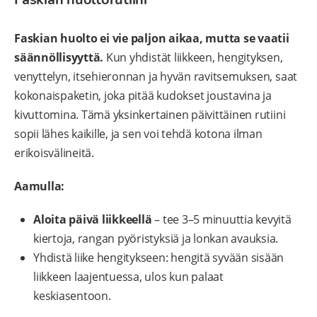
Faskian huolto ei vie paljon aikaa, mutta se vaatii
säännöllisyyttä.
Kun yhdistät liikkeen, hengityksen,
venyttelyn, itsehieronnan ja hyvän ravitsemuksen, saat
kokonaispaketin, joka pitää kudokset joustavina ja
kivuttomina. Tämä yksinkertainen päivittäinen rutiini
sopii lähes kaikille, ja sen voi tehdä kotona ilman
erikoisvälineitä.
Aamulla:
Aloita päivä liikkeellä
– tee 3–5 minuuttia kevyitä
kiertoja, rangan pyöristyksiä ja lonkan avauksia.
Yhdistä liike hengitykseen: hengitä syvään sisään
liikkeen laajentuessa, ulos kun palaat
keskiasentoon.