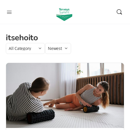
itsehoito
Category
Sort
by