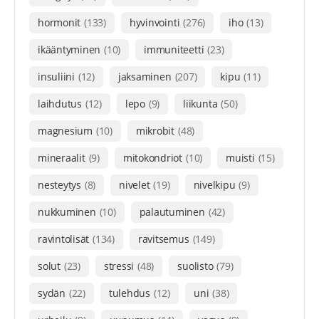
hormonit
(133)
hyvinvointi
(276)
iho
(13)
ikääntyminen
(10)
immuniteetti
(23)
insuliini
(12)
jaksaminen
(207)
kipu
(11)
laihdutus
(12)
lepo
(9)
liikunta
(50)
magnesium
(10)
mikrobit
(48)
mineraalit
(9)
mitokondriot
(10)
muisti
(15)
nesteytys
(8)
nivelet
(19)
nivelkipu
(9)
nukkuminen
(10)
palautuminen
(42)
ravintolisät
(134)
ravitsemus
(149)
solut
(23)
stressi
(48)
suolisto
(79)
sydän
(22)
tulehdus
(12)
uni
(38)