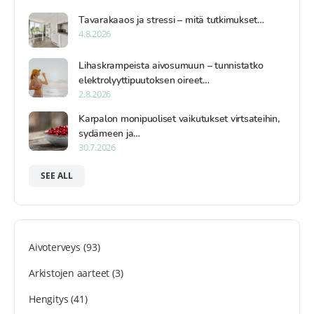
Tavarakaaos ja stressi – mitä tutkimukset…
4.8.2026
Lihaskrampeista aivosumuun – tunnistatko
elektrolyyttipuutoksen oireet…
2.8.2026
Karpalon monipuoliset vaikutukset virtsateihin,
sydämeen ja…
30.7.2026
SEE ALL
Aivoterveys
(93)
Arkistojen aarteet
(3)
Hengitys
(41)