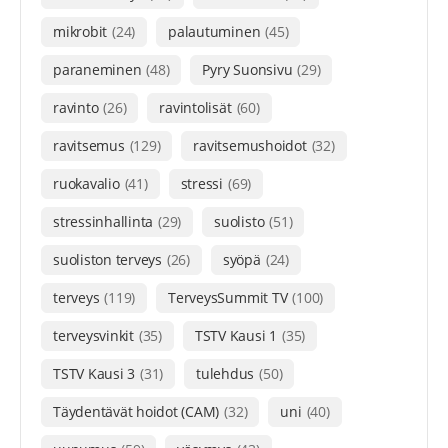
mikrobit
(24)
palautuminen
(45)
paraneminen
(48)
Pyry Suonsivu
(29)
ravinto
(26)
ravintolisät
(60)
ravitsemus
(129)
ravitsemushoidot
(32)
ruokavalio
(41)
stressi
(69)
stressinhallinta
(29)
suolisto
(51)
suoliston terveys
(26)
syöpä
(24)
terveys
(119)
TerveysSummit TV
(100)
terveysvinkit
(35)
TSTV Kausi 1
(35)
TSTV Kausi 3
(31)
tulehdus
(50)
Täydentävät hoidot (CAM)
(32)
uni
(40)