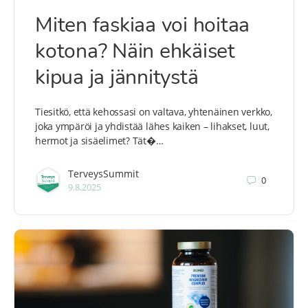
Miten faskiaa voi hoitaa
kotona? Näin ehkäiset
kipua ja jännitystä
Tiesitkö, että kehossasi on valtava, yhtenäinen verkko,
joka ympäröi ja yhdistää lähes kaiken – lihakset, luut,
hermot ja sisäelimet? Tät�…
TerveysSummit
0
9.8.2025