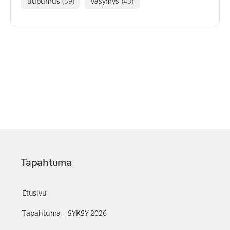
uupumus
(59)
väsymys
(43)
Tapahtuma
Etusivu
Tapahtuma – SYKSY 2026