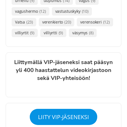
urheilu
(9)
uupumus
(14)
vagus
(9)
vagushermo
(12)
vastustuskyky
(10)
Vatsa
(23)
verenkierto
(20)
verensokeri
(12)
villiyrtit
(9)
villiyrtti
(9)
väsymys
(8)
Liittymällä VIP-jäseneksi saat pääsyn
yli 400 haastattelun videokirjastoon
sekä VIP-yhteisöön!
LIITY VIP-JÄSENEKSI