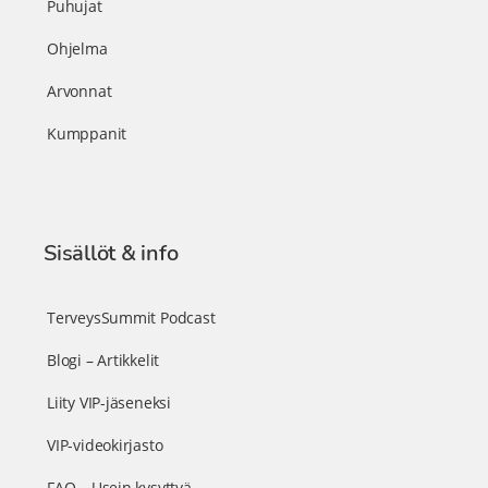
Puhujat
Ohjelma
Arvonnat
Kumppanit
Sisällöt & info
TerveysSummit Podcast
Blogi – Artikkelit
Liity VIP-jäseneksi
VIP-videokirjasto
FAQ – Usein kysyttyä