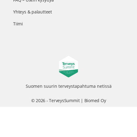
Yhteys & palautteet
Tiimi
Suomen suurin terveystapahtuma netissä
© 2026 - TerveysSummit | Biomed Oy
Menu
Tietosuojaseloste
Tilausehdot
Items
Kurkkaa tapahtuman kulisseihin ja seuraa meitä somessa
@terveyssummit #terveyssummit