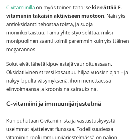
C-vitamiinilla
on myös toinen taito: se
kierrättää E-
vitamiinin takaisin aktiiviseen muotoon
. Näin yksi
antioksidantti tehostaa toista, ja suoja
moninkertaistuu. Tämä yhteistyö selittää, miksi
monipuolinen saanti toimii paremmin kuin yksittäinen
megarannos.
Solut eivät lähetä kipuviestejä vaurioituessaan.
Oksidatiivinen stressi kasautuu hiljaa vuosien ajan – ja
näkyy lopulta väsymyksenä, ihon menettäessä
elinvoimaansa ja kroonisina sairauksina.
C-vitamiini ja immuunijärjestelmä
Kun puhutaan C-vitamiinista ja vastustuskyvystä,
useimmat ajattelevat flunssaa. Todellisuudessa
vitamiinin rooli immuunijärjestelmässä on paljon