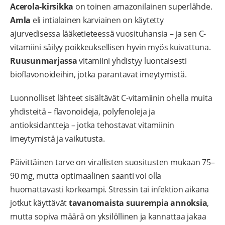
Acerola-kirsikka
on toinen amazonilainen superlähde.
Amla
eli intialainen karviainen on käytetty
ajurvedisessa lääketieteessä vuosituhansia – ja sen C-
vitamiini säilyy poikkeuksellisen hyvin myös kuivattuna.
Ruusunmarjassa
vitamiini yhdistyy luontaisesti
bioflavonoideihin, jotka parantavat imeytymistä.
Luonnolliset lähteet sisältävät C-vitamiinin ohella muita
yhdisteitä – flavonoideja, polyfenoleja ja
antioksidantteja – jotka tehostavat vitamiinin
imeytymistä ja vaikutusta.
Päivittäinen tarve on virallisten suositusten mukaan 75–
90 mg, mutta optimaalinen saanti voi olla
huomattavasti korkeampi. Stressin tai infektion aikana
jotkut käyttävät
tavanomaista suurempia annoksia
,
mutta sopiva määrä on yksilöllinen ja kannattaa jakaa