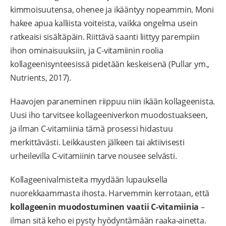
kimmoisuutensa, ohenee ja ikääntyy nopeammin. Moni
hakee apua kalliista voiteista, vaikka ongelma usein
ratkeaisi sisältäpäin. Riittävä saanti liittyy parempiin
ihon ominaisuuksiin, ja C-vitamiinin roolia
kollageenisynteesissä pidetään keskeisenä (Pullar ym.,
Nutrients, 2017).
Haavojen paraneminen riippuu niin ikään kollageenista.
Uusi iho tarvitsee kollageeniverkon muodostuakseen,
ja ilman C-vitamiinia tämä prosessi hidastuu
merkittävästi. Leikkausten jälkeen tai aktiivisesti
urheilevilla C-vitamiinin tarve nousee selvästi.
Kollageenivalmisteita myydään lupauksella
nuorekkaammasta ihosta. Harvemmin kerrotaan, että
kollageenin muodostuminen vaatii C-vitamiinia
–
ilman sitä keho ei pysty hyödyntämään raaka-ainetta.