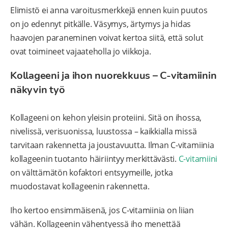
Elimistö ei anna varoitusmerkkejä ennen kuin puutos
on jo edennyt pitkälle. Väsymys, ärtymys ja hidas
haavojen paraneminen voivat kertoa siitä, että solut
ovat toimineet vajaateholla jo viikkoja.
Kollageeni ja ihon nuorekkuus – C-vitamiinin
näkyvin työ
Kollageeni on kehon yleisin proteiini. Sitä on ihossa,
nivelissä, verisuonissa, luustossa – kaikkialla missä
tarvitaan rakennetta ja joustavuutta. Ilman C-vitamiinia
kollageenin tuotanto häiriintyy merkittävästi.
C-vitamiini
on välttämätön kofaktori entsyymeille, jotka
muodostavat kollageenin rakennetta.
Iho kertoo ensimmäisenä, jos C-vitamiinia on liian
vähän. Kollageenin vähentyessä iho menettää