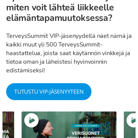
miten voit lähteä liikkeelle
elämäntapamuutoksessa?
TerveysSummit VIP-jäsenyydellä näet nämä ja
kaikki muut yli 500 TerveysSummit-
haastattelua, joista saat käytännön vinkkejä ja
tietoa oman ja läheistesi hyvinvoinnin
edistämiseksi!
TUTUSTU VIP-JÄSENYYTEEN