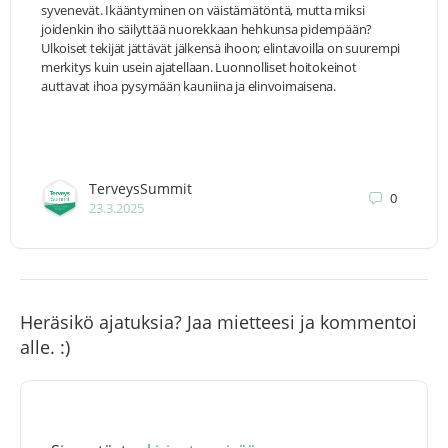
syvenevät. Ikääntyminen on väistämätöntä, mutta miksi
joidenkin iho säilyttää nuorekkaan hehkunsa pidempään?
Ulkoiset tekijät jättävät jälkensä ihoon; elintavoilla on suurempi
merkitys kuin usein ajatellaan. Luonnolliset hoitokeinot
auttavat ihoa pysymään kauniina ja elinvoimaisena.
TerveysSummit
0
23.3.2025
Heräsikö ajatuksia? Jaa mietteesi ja kommentoi
alle. :)