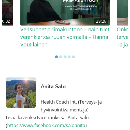
30:32
29:26
Verisuonet priimakuntoon – näin tuet
Onko 
verenkiertoa ruuan voimalla – Hanna
terve
Voutilainen
Taija
●
●
●
●
●
Anita Salo
Health Coach Int. (Terveys- ja
hyvinvointivalmentaja)
Lisää kaveriksi Facebookissa: Anita Salo
(
https://www.facebook.com/saloanita
)