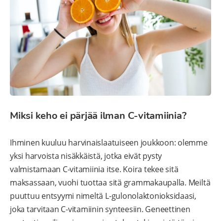
Miksi keho ei pärjää ilman C-vitamiinia?
Ihminen kuuluu harvinaislaatuiseen joukkoon: olemme
yksi harvoista nisäkkäistä, jotka eivät pysty
valmistamaan C-vitamiinia itse. Koira tekee sitä
maksassaan, vuohi tuottaa sitä grammakaupalla. Meiltä
puuttuu entsyymi nimeltä L-gulonolaktonioksidaasi,
joka tarvitaan C-vitamiinin synteesiin. Geneettinen