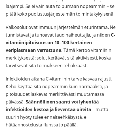
laajempi. Se ei vain auta toipumaan nopeammin – se
pitää koko puolustusjärjestelmän toimintakykyisenä.
Valkosolut ovat immuunijärjestelmän eturintama. Ne
tunnistavat ja tuhoavat taudinaiheuttajia, ja niiden
C-
vitamiinipitoisuus on 10–100-kertainen
veriplasmaan verrattuna
. Tämä kertoo vitamiinin
merkityksestä: solut keräävät sitä aktiivisesti, koska
tarvitsevat sitä toimiakseen tehokkaasti.
Infektioiden aikana C-vitamiinin tarve kasvaa rajusti.
Keho käyttää sitä nopeammin kuin normaalisti, ja
pitoisuudet laskevat merkittävästi muutamassa
päivässä.
Säännöllinen saanti voi lyhentää
infektioiden kestoa ja lieventää oireita
– mutta
suurin hyöty tulee ennaltaehkäisystä, ei
hätäannostelusta flunssa jo päällä.