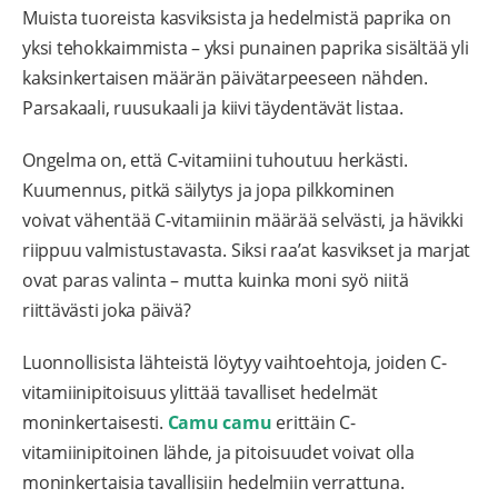
Muista tuoreista kasviksista ja hedelmistä paprika on
yksi tehokkaimmista – yksi punainen paprika sisältää yli
kaksinkertaisen määrän päivätarpeeseen nähden.
Parsakaali, ruusukaali ja kiivi täydentävät listaa.
Ongelma on, että C-vitamiini tuhoutuu herkästi.
Kuumennus, pitkä säilytys ja jopa pilkkominen
voivat vähentää C-vitamiinin määrää selvästi, ja hävikki
riippuu valmistustavasta. Siksi raa’at kasvikset ja marjat
ovat paras valinta – mutta kuinka moni syö niitä
riittävästi joka päivä?
Luonnollisista lähteistä löytyy vaihtoehtoja, joiden C-
vitamiinipitoisuus ylittää tavalliset hedelmät
moninkertaisesti.
Camu camu
erittäin C-
vitamiinipitoinen lähde, ja pitoisuudet voivat olla
moninkertaisia tavallisiin hedelmiin verrattuna.