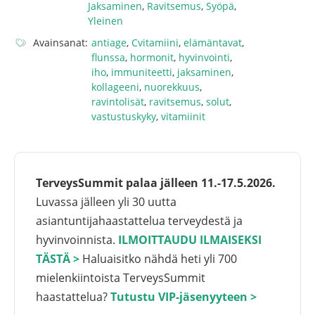
Jaksaminen
,
Ravitsemus
,
Syöpä
,
Yleinen
Avainsanat:
antiage
,
Cvitamiini
,
elämäntavat
,
flunssa
,
hormonit
,
hyvinvointi
,
iho
,
immuniteetti
,
jaksaminen
,
kollageeni
,
nuorekkuus
,
ravintolisät
,
ravitsemus
,
solut
,
vastustuskyky
,
vitamiinit
TerveysSummit palaa jälleen 11.-17.5.2026.
Luvassa jälleen yli 30 uutta
asiantuntijahaastattelua terveydestä ja
hyvinvoinnista.
ILMOITTAUDU ILMAISEKSI
TÄSTÄ >
Haluaisitko nähdä heti yli 700
mielenkiintoista TerveysSummit
haastattelua?
Tutustu VIP-jäsenyyteen >