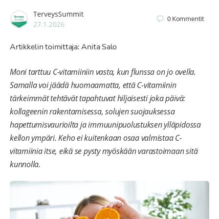
TerveysSummit
0
Kommentit
27.1.2026
Artikkelin toimittaja: Anita Salo
Moni tarttuu C-vitamiiniin vasta, kun flunssa on jo ovella.
Samalla voi jäädä huomaamatta, että C-vitamiinin
tärkeimmät tehtävät tapahtuvat hiljaisesti joka päivä:
kollageenin rakentamisessa, solujen suojauksessa
hapettumisvaurioilta ja immuunipuolustuksen ylläpidossa
kellon ympäri. Keho ei kuitenkaan osaa valmistaa C-
vitamiinia itse, eikä se pysty myöskään varastoimaan sitä
kunnolla.