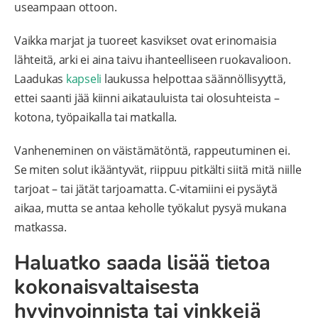
useampaan ottoon.
Vaikka marjat ja tuoreet kasvikset ovat erinomaisia
lähteitä, arki ei aina taivu ihanteelliseen ruokavalioon.
Laadukas
kapseli
laukussa helpottaa säännöllisyyttä,
ettei saanti jää kiinni aikatauluista tai olosuhteista –
kotona, työpaikalla tai matkalla.
Vanheneminen on väistämätöntä, rappeutuminen ei.
Se miten solut ikääntyvät, riippuu pitkälti siitä mitä niille
tarjoat – tai jätät tarjoamatta. C-vitamiini ei pysäytä
aikaa, mutta se antaa keholle työkalut pysyä mukana
matkassa.
Haluatko saada lisää tietoa
kokonaisvaltaisesta
hyvinvoinnista tai vinkkejä