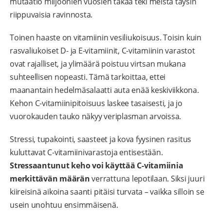
mutaatio miljoonien vuosien takaa teki meistä täysin
riippuvaisia ravinnosta.
Toinen haaste on vitamiinin vesiliukoisuus. Toisin kuin
rasvaliukoiset D- ja E-vitamiinit, C-vitamiinin varastot
ovat rajalliset, ja ylimäärä poistuu virtsan mukana
suhteellisen nopeasti. Tämä tarkoittaa, ettei
maanantain hedelmäsalaatti auta enää keskiviikkona.
Kehon C-vitamiinipitoisuus laskee tasaisesti, ja jo
vuorokauden tauko näkyy veriplasman arvoissa.
Stressi, tupakointi, saasteet ja kova fyysinen rasitus
kuluttavat C-vitamiinivarastoja entisestään.
Stressaantunut keho voi käyttää C-vitamiinia
merkittävän määrän
verrattuna lepotilaan. Siksi juuri
kiireisinä aikoina saanti pitäisi turvata – vaikka silloin se
usein unohtuu ensimmäisenä.