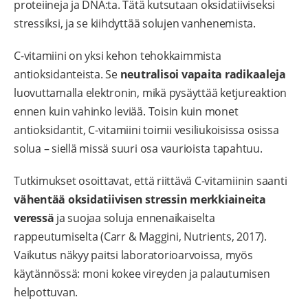
proteiineja ja DNA:ta. Tätä kutsutaan oksidatiiviseksi
stressiksi, ja se kiihdyttää solujen vanhenemista.
C-vitamiini on yksi kehon tehokkaimmista
antioksidanteista. Se
neutralisoi vapaita radikaaleja
luovuttamalla elektronin, mikä pysäyttää ketjureaktion
ennen kuin vahinko leviää. Toisin kuin monet
antioksidantit, C-vitamiini toimii vesiliukoisissa osissa
solua – siellä missä suuri osa vaurioista tapahtuu.
Tutkimukset osoittavat, että riittävä C-vitamiinin saanti
vähentää oksidatiivisen stressin merkkiaineita
veressä
ja suojaa soluja ennenaikaiselta
rappeutumiselta (Carr & Maggini, Nutrients, 2017).
Vaikutus näkyy paitsi laboratorioarvoissa, myös
käytännössä: moni kokee vireyden ja palautumisen
helpottuvan.