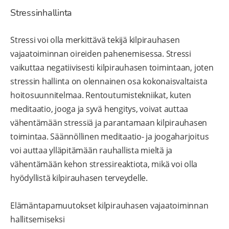
Stressinhallinta
Stressi voi olla merkittävä tekijä kilpirauhasen
vajaatoiminnan oireiden pahenemisessa. Stressi
vaikuttaa negatiivisesti kilpirauhasen toimintaan, joten
stressin hallinta on olennainen osa kokonaisvaltaista
hoitosuunnitelmaa. Rentoutumistekniikat, kuten
meditaatio, jooga ja syvä hengitys, voivat auttaa
vähentämään stressiä ja parantamaan kilpirauhasen
toimintaa. Säännöllinen meditaatio- ja joogaharjoitus
voi auttaa ylläpitämään rauhallista mieltä ja
vähentämään kehon stressireaktiota, mikä voi olla
hyödyllistä kilpirauhasen terveydelle.
Elämäntapamuutokset kilpirauhasen vajaatoiminnan
hallitsemiseksi