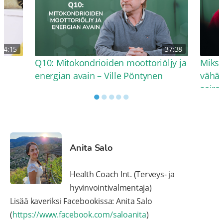
54:15
37:38
Q10: Mitokondrioiden moottoriöljy ja
Miksi
energian avain – Ville Pöntynen
vähät
saira
●
●
●
●
●
Anita Salo
Health Coach Int. (Terveys- ja
hyvinvointivalmentaja)
Lisää kaveriksi Facebookissa: Anita Salo
(
https://www.facebook.com/saloanita
)