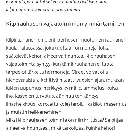
elämäntapamuutokset voivat auttaa hallitsemaan
kilpirauhasen vajaatoiminnan oireita.
Kilpirauhasen vajaatoiminnan ymmärtäminen
Kilpirauhanen on pieni, perhosen muotoinen rauhanen
kaulan alaosassa, joka tuottaa hormoneja, jotka
säätelevät kehon aineenvaihduntaa. Kilpirauhasen
vajaatoiminta syntyy, kun tämä rauhanen ei tuota
tarpeeksi tärkeitä hormoneja. Oireet voivat olla
hienovaraisia ja kehittyä hitaasti vuosien ajan, mukaan
lukien uupumus, herkkyys kylmälle, ummetus, kuiva
iho, kasvojen turvotus, äänihuulten käheys,
lihasheikkous, korotettu kolesteroli, liikakilot, masennus
ja muistin heikkeneminen.
Miksi kilpirauhasen toiminta on niin kriittistä? Se ohjaa
aineenvaihduntaasi, mikä tarkoittaa, kuinka kehosi