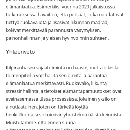
elämänlaatua. Esimerkiksi vuonna 2020 julkaistussa
tutkimuksessa havaittiin, että potilaat, jotka noudattivat
tiettyä ruokavaliota ja lisäsivät liikunnan määrää,
kokivat merkittävää parannusta väsymyksen,
painonhallinnan ja yleisen hyvinvoinnin suhteen.
Yhteenveto
Kilpirauhasen vajaatoiminta on haaste, mutta oikeilla
toimenpiteillä voit hallita sen oireita ja parantaa
elämänlaatua merkittävästi. Ruokavalio, liikunta,
stressinhallinta ja tietoiset elämäntapamuutokset ovat
avainasemassa tässä prosessissa. Jokainen yksilö on
ainutlaatuinen, joten on tärkeää löytää
henkilökohtaisesti toimivin yhdistelmä näistä keinoista.
Muistutamme, että ennen suuria