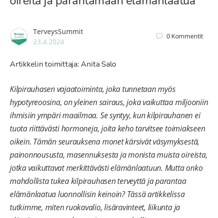
oireita ja parantamaan elämänlaatua
TerveysSummit
0
Kommentit
23.4.2024
Artikkelin toimittaja: Anita Salo
Kilpirauhasen vajaatoiminta, joka tunnetaan myös
hypotyreoosina, on yleinen sairaus, joka vaikuttaa miljooniin
ihmisiin ympäri maailmaa. Se syntyy, kun kilpirauhanen ei
tuota riittävästi hormoneja, joita keho tarvitsee toimiakseen
oikein. Tämän seurauksena monet kärsivät väsymyksestä,
painonnoususta, masennuksesta ja monista muista oireista,
jotka vaikuttavat merkittävästi elämänlaatuun. Mutta onko
mahdollista tukea kilpirauhasen terveyttä ja parantaa
elämänlaatua luonnollisin keinoin? Tässä artikkelissa
tutkimme, miten ruokavalio, lisäravinteet, liikunta ja