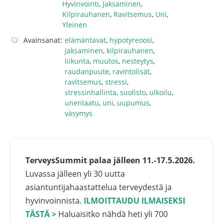
Hyvinvointi
,
Jaksaminen
,
Kilpirauhanen
,
Ravitsemus
,
Uni
,
Yleinen
Avainsanat:
elämäntavat
,
hypotyreoosi
,
jaksaminen
,
kilpirauhanen
,
liikunta
,
muutos
,
nesteytys
,
raudanpuute
,
ravintolisät
,
ravitsemus
,
stressi
,
stressinhallinta
,
suolisto
,
ulkoilu
,
unenlaatu
,
uni
,
uupumus
,
väsymys
TerveysSummit palaa jälleen 11.-17.5.2026.
Luvassa jälleen yli 30 uutta
asiantuntijahaastattelua terveydestä ja
hyvinvoinnista.
ILMOITTAUDU ILMAISEKSI
TÄSTÄ >
Haluaisitko nähdä heti yli 700