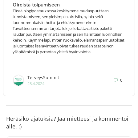
Oireista toipumiseen
Tässä blogipostauksessa keskitymme raudanpuutteen
tunnistamiseen, sen yleisimpiin oireisiin, syihin sekä
luonnonmukaisiin hoito- ja ehkäisymenetelmiin.
Tavoitteenamme on tarjota lukijoille kattava tietopaketti
raudanpuutteen ymmärtämiseen ja sen hallintaan luonnollisin
keinoin. Käymme läpi, miten ruokavalio, elämäntapamuutokset
ja luontaiset lisäravinteet voivat tukea raudan tasapainon
ylläpitämistä ja parantaa yleistä hyvinvointia.
TerveysSummit
0
28.4.2024
Heräsikö ajatuksia? Jaa mietteesi ja kommentoi
alle. :)