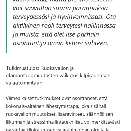
voit saavuttaa suuria parannuksia
terveydessäsi ja hyvinvoinnissasi. Ota
aktiivinen rooli terveytesi hallinnassa
ja muista, että olet itse parhain
asiantuntija oman kehosi suhteen.
Tutkimustulos: Ruokavalion ja
elämäntapamuutosten vaikutus kilpirauhasen
vajaatoimintaan
Viimeaikaiset tutkimukset ovat osoittaneet, että
kokonaisvaltainen lähestymistapa, joka sisältää
ruokavalion muutokset, lisäravinteet, säännöllisen
liikunnan ja stressinhallintatekniikat, voi merkittävästi
parantaa kilpirauhasen vajaatoiminnan oireita ja