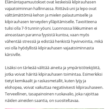
Elämäntapamuutokset ovat keskeisiä kilpirauhasen
vajaatoiminnan hallinnassa. Riittävä uni ja lepo ovat
välttämättömiä kehon ja mielen palautumiselle ja
kilpirauhasen terveyden ylläpitämiselle. Tavoitteena
tulisi olla 7-9 tunnin yöuni. Luonnossa liikkuminen ei
ainoastaan paranna fyysistä kuntoa, vaan myös
vähentää stressiä ja edistää henkistä hyvinvointia, mikä
voi olla hyödyllistä kilpirauhasen vajaatoiminnasta
kärsiville.
Lisäksi on tärkeää välttää aineita ja ympäristötekijöitä,
jotka voivat häiritä kilpirauhasen toimintaa. Esimerkiksi
tietyt kemikaalit ja raskasmetallit, kuten lyijy ja
elohopea, voivat vaikuttaa negatiivisesti kilpirauhaseen.
Terveellinen, tasapainoinen ruokavalio, joka rajoittaa
näiden aineiden saantia, on suositeltavaa.