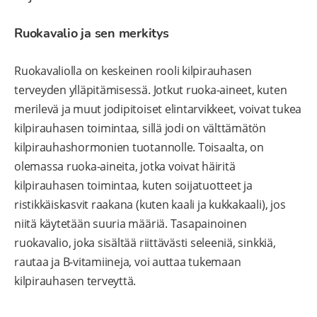
Ruokavalio ja sen merkitys
Ruokavaliolla on keskeinen rooli kilpirauhasen
terveyden ylläpitämisessä. Jotkut ruoka-aineet, kuten
merilevä ja muut jodipitoiset elintarvikkeet, voivat tukea
kilpirauhasen toimintaa, sillä jodi on välttämätön
kilpirauhashormonien tuotannolle. Toisaalta, on
olemassa ruoka-aineita, jotka voivat häiritä
kilpirauhasen toimintaa, kuten soijatuotteet ja
ristikkäiskasvit raakana (kuten kaali ja kukkakaali), jos
niitä käytetään suuria määriä. Tasapainoinen
ruokavalio, joka sisältää riittävästi seleeniä, sinkkiä,
rautaa ja B-vitamiineja, voi auttaa tukemaan
kilpirauhasen terveyttä.