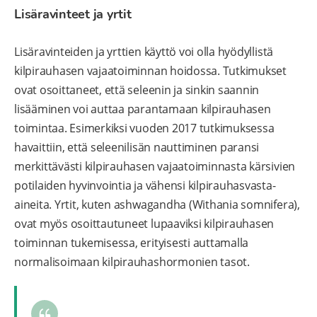
Lisäravinteet ja yrtit
Lisäravinteiden ja yrttien käyttö voi olla hyödyllistä
kilpirauhasen vajaatoiminnan hoidossa. Tutkimukset
ovat osoittaneet, että seleenin ja sinkin saannin
lisääminen voi auttaa parantamaan kilpirauhasen
toimintaa. Esimerkiksi vuoden 2017 tutkimuksessa
havaittiin, että seleenilisän nauttiminen paransi
merkittävästi kilpirauhasen vajaatoiminnasta kärsivien
potilaiden hyvinvointia ja vähensi kilpirauhasvasta-
aineita. Yrtit, kuten ashwagandha (Withania somnifera),
ovat myös osoittautuneet lupaaviksi kilpirauhasen
toiminnan tukemisessa, erityisesti auttamalla
normalisoimaan kilpirauhashormonien tasot.