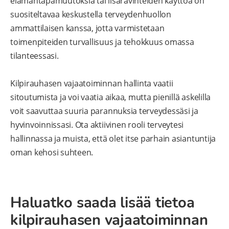
elämäntapamuutoksia tai lisäravinteiden käyttöä on
suositeltavaa keskustella terveydenhuollon
ammattilaisen kanssa, jotta varmistetaan
toimenpiteiden turvallisuus ja tehokkuus omassa
tilanteessasi.
Kilpirauhasen vajaatoiminnan hallinta vaatii
sitoutumista ja voi vaatia aikaa, mutta pienillä askelilla
voit saavuttaa suuria parannuksia terveydessäsi ja
hyvinvoinnissasi. Ota aktiivinen rooli terveytesi
hallinnassa ja muista, että olet itse parhain asiantuntija
oman kehosi suhteen.
Haluatko saada lisää tietoa
kilpirauhasen vajaatoiminnan