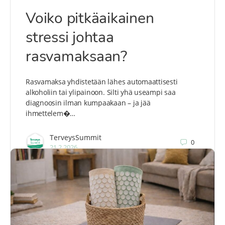
Voiko pitkäaikainen
stressi johtaa
rasvamaksaan?
Rasvamaksa yhdistetään lähes automaattisesti
alkoholiin tai ylipainoon. Silti yhä useampi saa
diagnoosin ilman kumpaakaan – ja jää
ihmettelem�…
TerveysSummit
0
21.2.2026