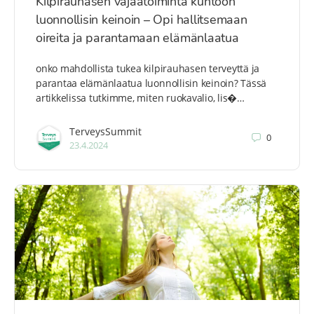
Kilpirauhasen vajaatoiminta kuntoon
luonnollisin keinoin – Opi hallitsemaan
oireita ja parantamaan elämänlaatua
onko mahdollista tukea kilpirauhasen terveyttä ja
parantaa elämänlaatua luonnollisin keinoin? Tässä
artikkelissa tutkimme, miten ruokavalio, lis�…
TerveysSummit
0
23.4.2024