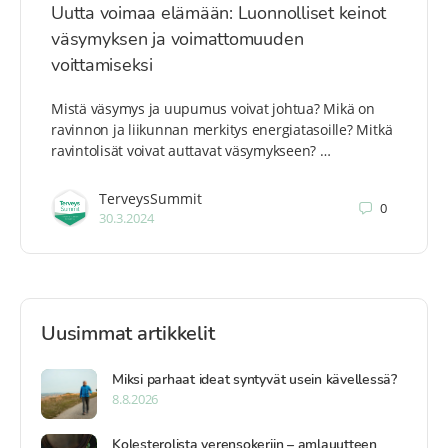
Uutta voimaa elämään: Luonnolliset keinot
väsymyksen ja voimattomuuden
voittamiseksi
Mistä väsymys ja uupumus voivat johtua? Mikä on
ravinnon ja liikunnan merkitys energiatasoille? Mitkä
ravintolisät voivat auttavat väsymykseen? …
TerveysSummit
0
30.3.2024
Uusimmat artikkelit
Miksi parhaat ideat syntyvät usein kävellessä?
8.8.2026
Kolesterolista verensokeriin – amlauutteen