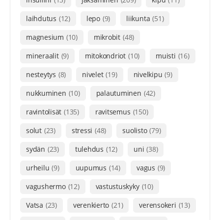
laihdutus
(12)
lepo
(9)
liikunta
(51)
magnesium
(10)
mikrobit
(48)
mineraalit
(9)
mitokondriot
(10)
muisti
(16)
nesteytys
(8)
nivelet
(19)
nivelkipu
(9)
nukkuminen
(10)
palautuminen
(42)
ravintolisät
(135)
ravitsemus
(150)
solut
(23)
stressi
(48)
suolisto
(79)
sydän
(23)
tulehdus
(12)
uni
(38)
urheilu
(9)
uupumus
(14)
vagus
(9)
vagushermo
(12)
vastustuskyky
(10)
Vatsa
(23)
verenkierto
(21)
verensokeri
(13)