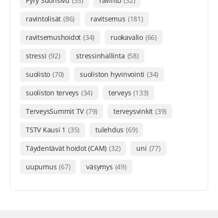
Pyry Suonsivu
(33)
ravinto
(32)
ravintolisät
(86)
ravitsemus
(181)
ravitsemushoidot
(34)
ruokavalio
(66)
stressi
(92)
stressinhallinta
(58)
suolisto
(70)
suoliston hyvinvointi
(34)
suoliston terveys
(34)
terveys
(133)
TerveysSummit TV
(79)
terveysvinkit
(39)
TSTV Kausi 1
(35)
tulehdus
(69)
Täydentävät hoidot (CAM)
(32)
uni
(77)
uupumus
(67)
väsymys
(49)