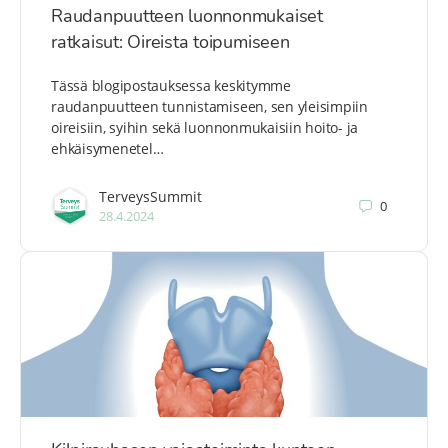
Raudanpuutteen luonnonmukaiset
ratkaisut: Oireista toipumiseen
Tässä blogipostauksessa keskitymme
raudanpuutteen tunnistamiseen, sen yleisimpiin
oireisiin, syihin sekä luonnonmukaisiin hoito- ja
ehkäisymenetel…
TerveysSummit
0
28.4.2024