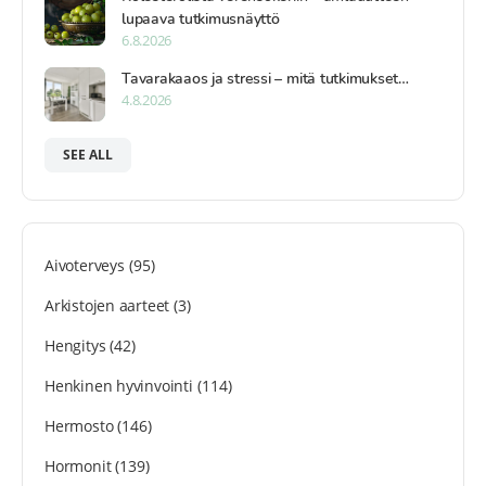
lupaava tutkimusnäyttö
6.8.2026
Tavarakaaos ja stressi – mitä tutkimukset…
4.8.2026
SEE ALL
Aivoterveys
(95)
Arkistojen aarteet
(3)
Hengitys
(42)
Henkinen hyvinvointi
(114)
Hermosto
(146)
Hormonit
(139)