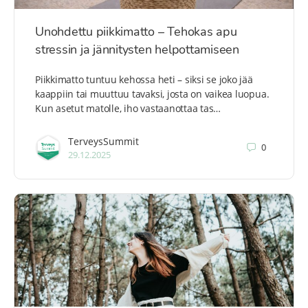
Unohdettu piikkimatto – Tehokas apu
stressin ja jännitysten helpottamiseen
Piikkimatto tuntuu kehossa heti – siksi se joko jää
kaappiin tai muuttuu tavaksi, josta on vaikea luopua.
Kun asetut matolle, iho vastaanottaa tas…
TerveysSummit
0
29.12.2025