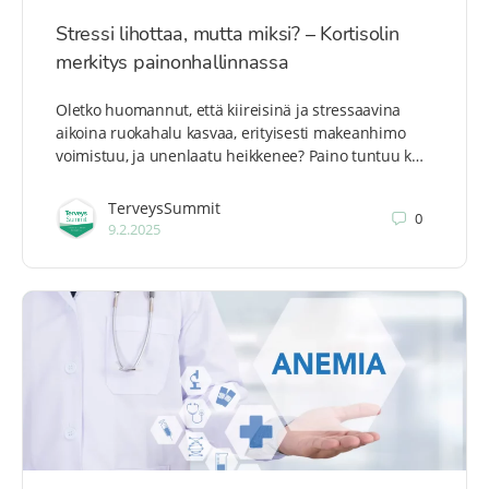
Stressi lihottaa, mutta miksi? – Kortisolin
merkitys painonhallinnassa
Oletko huomannut, että kiireisinä ja stressaavina
aikoina ruokahalu kasvaa, erityisesti makeanhimo
voimistuu, ja unenlaatu heikkenee? Paino tuntuu k…
TerveysSummit
0
9.2.2025