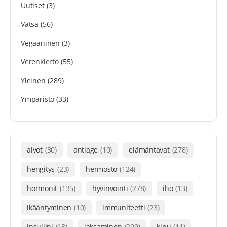
Uutiset
(3)
Vatsa
(56)
Vegaaninen
(3)
Verenkierto
(55)
Yleinen
(289)
Ympäristö
(33)
aivot
(30)
antiage
(10)
elämäntavat
(278)
hengitys
(23)
hermosto
(124)
hormonit
(135)
hyvinvointi
(278)
iho
(13)
ikääntyminen
(10)
immuniteetti
(23)
insuliini
(13)
jaksaminen
(209)
kipu
(11)