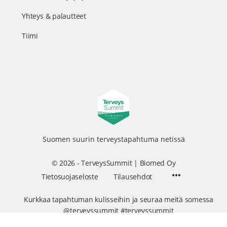
Yhteys & palautteet
Tiimi
Suomen suurin terveystapahtuma netissä
© 2026 - TerveysSummit | Biomed Oy
Menu
Tietosuojaseloste
Tilausehdot
Items
Kurkkaa tapahtuman kulisseihin ja seuraa meitä somessa
@terveyssummit #terveyssummit