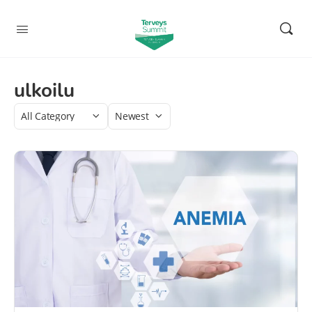
ulkoilu
Category
Sort
by