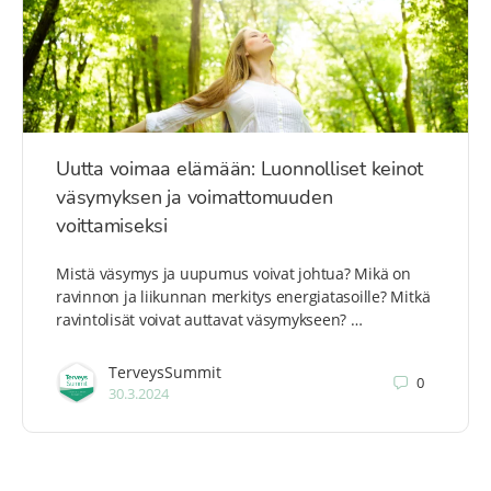
Uutta voimaa elämään: Luonnolliset keinot
väsymyksen ja voimattomuuden
voittamiseksi
Mistä väsymys ja uupumus voivat johtua? Mikä on
ravinnon ja liikunnan merkitys energiatasoille? Mitkä
ravintolisät voivat auttavat väsymykseen? …
TerveysSummit
0
30.3.2024