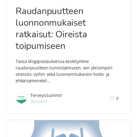
Raudanpuutteen
luonnonmukaiset
ratkaisut: Oireista
toipumiseen
Tässä blogipostauksessa keskitymme
raudanpuutteen tunnistamiseen, sen yleisimpiin
oireisiin, syihin sekä luonnonmukaisiin hoito- ja
ehkäisymenetel…
TerveysSummit
0
28.4.2024