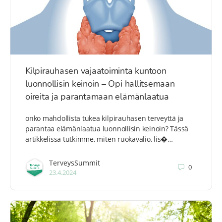
Kilpirauhasen vajaatoiminta kuntoon
luonnollisin keinoin – Opi hallitsemaan
oireita ja parantamaan elämänlaatua
onko mahdollista tukea kilpirauhasen terveyttä ja
parantaa elämänlaatua luonnollisin keinoin? Tässä
artikkelissa tutkimme, miten ruokavalio, lis�…
TerveysSummit
0
23.4.2024