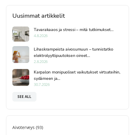
Uusimmat artikkelit
Tavarakaaos ja stressi – mitä tutkimukset…
4.8.2026
Lihaskrampeista aivosumuun – tunnistatko
elektrolyyttipuutoksen oireet…
2.8.2026
Karpalon monipuoliset vaikutukset virtsateihin,
sydämeen ja…
30.7.2026
SEE ALL
Aivoterveys
(93)