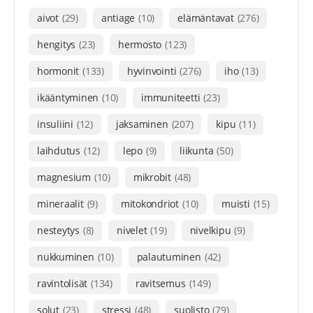
aivot
(29)
antiage
(10)
elämäntavat
(276)
hengitys
(23)
hermosto
(123)
hormonit
(133)
hyvinvointi
(276)
iho
(13)
ikääntyminen
(10)
immuniteetti
(23)
insuliini
(12)
jaksaminen
(207)
kipu
(11)
laihdutus
(12)
lepo
(9)
liikunta
(50)
magnesium
(10)
mikrobit
(48)
mineraalit
(9)
mitokondriot
(10)
muisti
(15)
nesteytys
(8)
nivelet
(19)
nivelkipu
(9)
nukkuminen
(10)
palautuminen
(42)
ravintolisät
(134)
ravitsemus
(149)
solut
(23)
stressi
(48)
suolisto
(79)