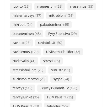
luonto
(25)
magnesium
(28)
masennus
(35)
mielenterveys
(37)
mikrobiomi
(26)
mikrobit
(24)
palautuminen
(45)
paraneminen
(48)
Pyry Suonsivu
(29)
ravinto
(26)
ravintolisät
(60)
ravitsemus
(129)
ravitsemushoidot
(32)
ruokavalio
(41)
stressi
(69)
stressinhallinta
(29)
suolisto
(51)
suoliston terveys
(26)
syöpä
(24)
terveys
(119)
TerveysSummit TV
(100)
terveysvinkit
(35)
TSTV Kausi 1
(35)
TSTV Kausi 3
(31)
tulehdus
(50)