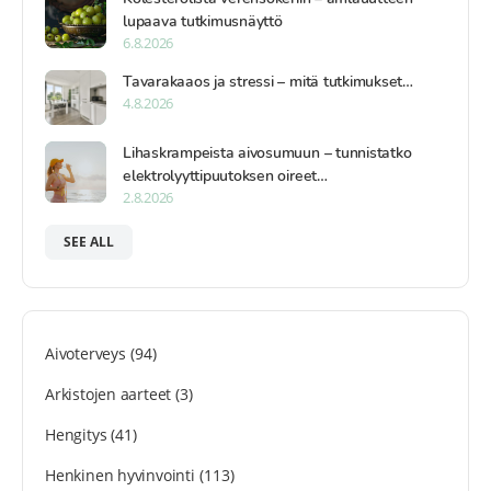
lupaava tutkimusnäyttö
6.8.2026
Tavarakaaos ja stressi – mitä tutkimukset…
4.8.2026
Lihaskrampeista aivosumuun – tunnistatko
elektrolyyttipuutoksen oireet…
2.8.2026
SEE ALL
Aivoterveys
(94)
Arkistojen aarteet
(3)
Hengitys
(41)
Henkinen hyvinvointi
(113)