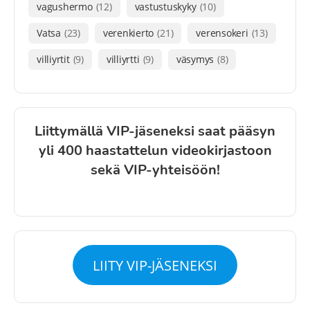
vagushermo
(12)
vastustuskyky
(10)
Vatsa
(23)
verenkierto
(21)
verensokeri
(13)
villiyrtit
(9)
villiyrtti
(9)
väsymys
(8)
Liittymällä VIP-jäseneksi saat pääsyn
yli 400 haastattelun videokirjastoon
sekä VIP-yhteisöön!
LIITY VIP-JÄSENEKSI