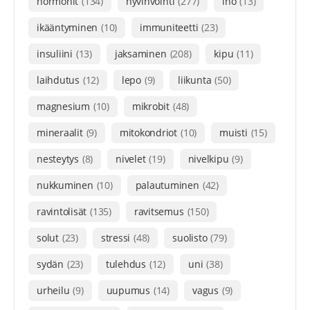
hormonit
(134)
hyvinvointi
(277)
iho
(13)
ikääntyminen
(10)
immuniteetti
(23)
insuliini
(13)
jaksaminen
(208)
kipu
(11)
laihdutus
(12)
lepo
(9)
liikunta
(50)
magnesium
(10)
mikrobit
(48)
mineraalit
(9)
mitokondriot
(10)
muisti
(15)
nesteytys
(8)
nivelet
(19)
nivelkipu
(9)
nukkuminen
(10)
palautuminen
(42)
ravintolisät
(135)
ravitsemus
(150)
solut
(23)
stressi
(48)
suolisto
(79)
sydän
(23)
tulehdus
(12)
uni
(38)
urheilu
(9)
uupumus
(14)
vagus
(9)