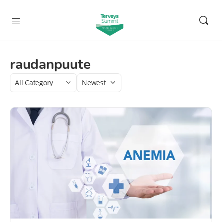
raudanpuute
Category
Sort
by