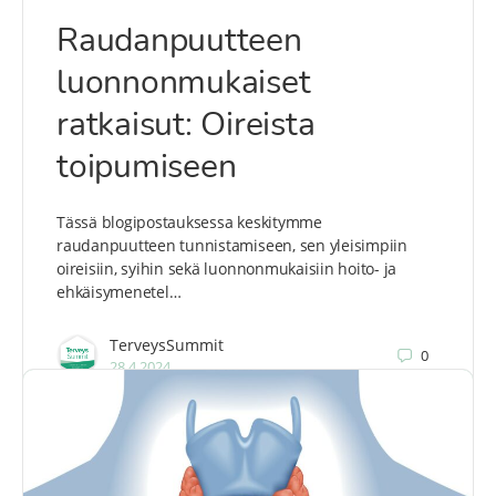
Raudanpuutteen
luonnonmukaiset
ratkaisut: Oireista
toipumiseen
Tässä blogipostauksessa keskitymme
raudanpuutteen tunnistamiseen, sen yleisimpiin
oireisiin, syihin sekä luonnonmukaisiin hoito- ja
ehkäisymenetel…
TerveysSummit
0
28.4.2024