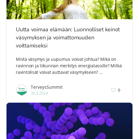
Uutta voimaa elämään: Luonnolliset keinot
väsymyksen ja voimattomuuden
voittamiseksi
Mistä väsymys ja uupumus voivat johtua? Mikä on
ravinnon ja liikunnan merkitys energiatasoille? Mitkä
ravintolisät voivat auttavat väsymykseen? …
TerveysSummit
0
30.3.2024