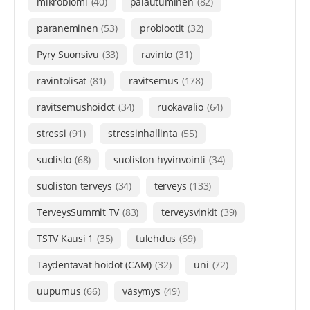
mikrobiomi
(40)
palautuminen
(82)
paraneminen
(53)
probiootit
(32)
Pyry Suonsivu
(33)
ravinto
(31)
ravintolisät
(81)
ravitsemus
(178)
ravitsemushoidot
(34)
ruokavalio
(64)
stressi
(91)
stressinhallinta
(55)
suolisto
(68)
suoliston hyvinvointi
(34)
suoliston terveys
(34)
terveys
(133)
TerveysSummit TV
(83)
terveysvinkit
(39)
TSTV Kausi 1
(35)
tulehdus
(69)
Täydentävät hoidot (CAM)
(32)
uni
(72)
uupumus
(66)
väsymys
(49)