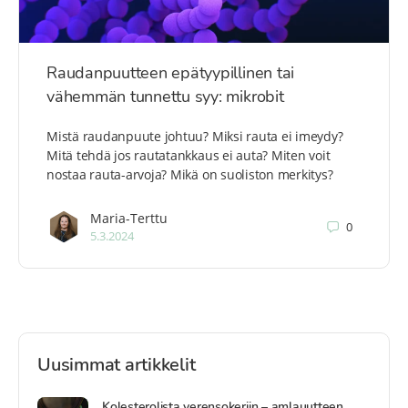
Raudanpuutteen epätyypillinen tai
vähemmän tunnettu syy: mikrobit
Mistä raudanpuute johtuu? Miksi rauta ei imeydy?
Mitä tehdä jos rautatankkaus ei auta? Miten voit
nostaa rauta-arvoja? Mikä on suoliston merkitys?
Maria-Terttu
0
5.3.2024
Uusimmat artikkelit
Kolesterolista verensokeriin – amlauutteen