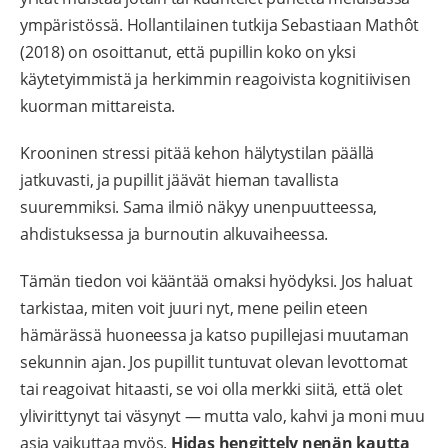
ympäristössä. Hollantilainen tutkija Sebastiaan Mathôt
(2018) on osoittanut, että pupillin koko on yksi
käytetyimmistä ja herkimmin reagoivista kognitiivisen
kuorman mittareista.
Krooninen stressi pitää kehon hälytystilan päällä
jatkuvasti, ja pupillit jäävät hieman tavallista
suuremmiksi. Sama ilmiö näkyy unenpuutteessa,
ahdistuksessa ja burnoutin alkuvaiheessa.
Tämän tiedon voi kääntää omaksi hyödyksi. Jos haluat
tarkistaa, miten voit juuri nyt, mene peilin eteen
hämärässä huoneessa ja katso pupillejasi muutaman
sekunnin ajan. Jos pupillit tuntuvat olevan levottomat
tai reagoivat hitaasti, se voi olla merkki siitä, että olet
ylivirittynyt tai väsynyt — mutta valo, kahvi ja moni muu
asia vaikuttaa myös.
Hidas hengittely nenän kautta