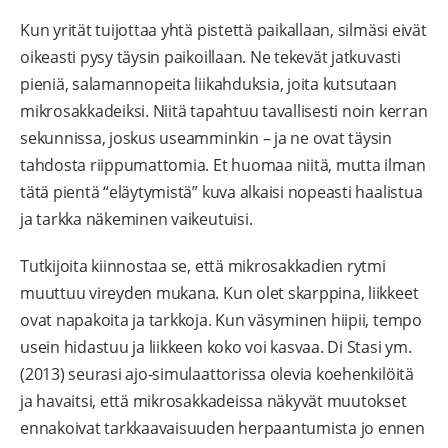
Kun yrität tuijottaa yhtä pistettä paikallaan, silmäsi eivät
oikeasti pysy täysin paikoillaan. Ne tekevät jatkuvasti
pieniä, salamannopeita liikahduksia, joita kutsutaan
mikrosakkadeiksi. Niitä tapahtuu tavallisesti noin kerran
sekunnissa, joskus useamminkin – ja ne ovat täysin
tahdosta riippumattomia. Et huomaa niitä, mutta ilman
tätä pientä “eläytymistä” kuva alkaisi nopeasti haalistua
ja tarkka näkeminen vaikeutuisi.
Tutkijoita kiinnostaa se, että mikrosakkadien rytmi
muuttuu vireyden mukana. Kun olet skarppina, liikkeet
ovat napakoita ja tarkkoja. Kun väsyminen hiipii, tempo
usein hidastuu ja liikkeen koko voi kasvaa. Di Stasi ym.
(2013) seurasi ajo-simulaattorissa olevia koehenkilöitä
ja havaitsi, että mikrosakkadeissa näkyvät muutokset
ennakoivat tarkkaavaisuuden herpaantumista jo ennen