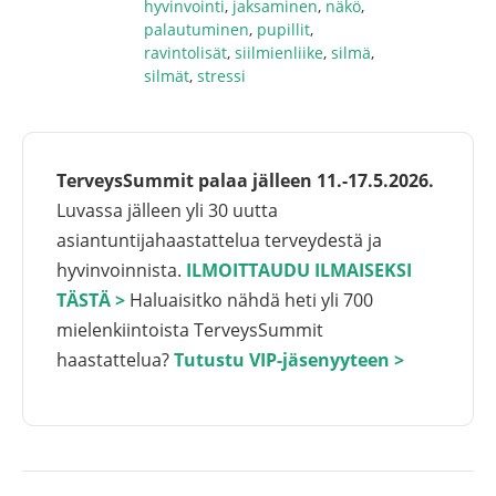
hyvinvointi
,
jaksaminen
,
näkö
,
palautuminen
,
pupillit
,
ravintolisät
,
siilmienliike
,
silmä
,
silmät
,
stressi
TerveysSummit palaa jälleen 11.-17.5.2026.
Luvassa jälleen yli 30 uutta
asiantuntijahaastattelua terveydestä ja
hyvinvoinnista.
ILMOITTAUDU ILMAISEKSI
TÄSTÄ >
Haluaisitko nähdä heti yli 700
mielenkiintoista TerveysSummit
haastattelua?
Tutustu VIP-jäsenyyteen >