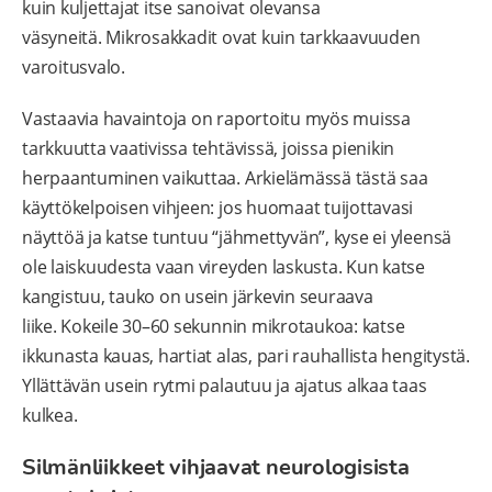
kuin kuljettajat itse sanoivat olevansa
väsyneitä. Mikrosakkadit ovat kuin tarkkaavuuden
varoitusvalo.
Vastaavia havaintoja on raportoitu myös muissa
tarkkuutta vaativissa tehtävissä, joissa pienikin
herpaantuminen vaikuttaa. Arkielämässä tästä saa
käyttökelpoisen vihjeen: jos huomaat tuijottavasi
näyttöä ja katse tuntuu “jähmettyvän”, kyse ei yleensä
ole laiskuudesta vaan vireyden laskusta. Kun katse
kangistuu, tauko on usein järkevin seuraava
liike. Kokeile 30–60 sekunnin mikrotaukoa: katse
ikkunasta kauas, hartiat alas, pari rauhallista hengitystä.
Yllättävän usein rytmi palautuu ja ajatus alkaa taas
kulkea.
Silmänliikkeet vihjaavat neurologisista