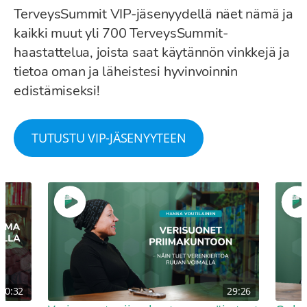
TerveysSummit VIP-jäsenyydellä näet nämä ja
kaikki muut yli 700 TerveysSummit-
haastattelua, joista saat käytännön vinkkejä ja
tietoa oman ja läheistesi hyvinvoinnin
edistämiseksi!
TUTUSTU VIP-JÄSENYYTEEN
30:32
29:26