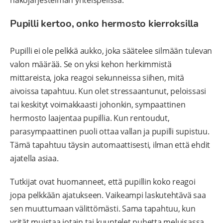
Pupilli kertoo, onko hermosto kierroksilla
Pupilli ei ole pelkkä aukko, joka säätelee silmään tulevan
valon määrää. Se on yksi kehon herkimmistä
mittareista, joka reagoi sekunneissa siihen, mitä
aivoissa tapahtuu. Kun olet stressaantunut, peloissasi
tai keskityt voimakkaasti johonkin, sympaattinen
hermosto laajentaa pupillia. Kun rentoudut,
parasympaattinen puoli ottaa vallan ja pupilli supistuu.
Tämä tapahtuu täysin automaattisesti, ilman että ehdit
ajatella asiaa.
Tutkijat ovat huomanneet, että pupillin koko reagoi
jopa pelkkään ajatukseen. Vaikeampi laskutehtävä saa
sen muuttumaan välittömästi. Sama tapahtuu, kun
yrität muistaa jotain tai kuuntelet puhetta meluisassa