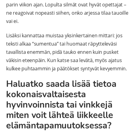
parin viikon ajan. Lopulta silmät ovat hyvät opettajat –
ne reagoivat nopeasti siihen, onko arjessa tilaa tauoille
vai ei.
Lisäksi kannattaa muistaa yksinkertainen mittari: jos
teksti alkaa “sumentua” tai huomaat räpytteleväsi
tavallista enemmän, pidä tauko ennen kuin pusket
väkisin eteenpäin. Kun katse saa levätä, myös ajatus
kulkee puhtaammin ja päätökset syntyvät kevyemmin.
Haluatko saada lisää tietoa
kokonaisvaltaisesta
hyvinvoinnista tai vinkkejä
miten voit lähteä liikkeelle
elämäntapamuutoksessa?