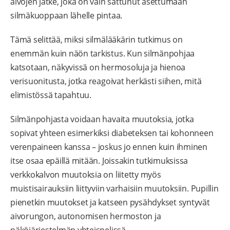
aivojen jatke, joka on vain sattunut asettumaan
silmäkuoppaan lähelle pintaa.
Tämä selittää, miksi silmälääkärin tutkimus on
enemmän kuin näön tarkistus. Kun silmänpohjaa
katsotaan, näkyvissä on hermosoluja ja hienoa
verisuonitusta, jotka reagoivat herkästi siihen, mitä
elimistössä tapahtuu.
Silmänpohjasta voidaan havaita muutoksia, jotka
sopivat yhteen esimerkiksi diabeteksen tai kohonneen
verenpaineen kanssa – joskus jo ennen kuin ihminen
itse osaa epäillä mitään. Joissakin tutkimuksissa
verkkokalvon muutoksia on liitetty myös
muistisairauksiin liittyviin varhaisiin muutoksiin. Pupillin
pienetkin muutokset ja katseen pysähdykset syntyvät
aivorungon, autonomisen hermoston ja
näköjärjestelmän yhteispelissä.