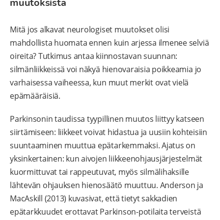
muutoksista
Mitä jos alkavat neurologiset muutokset olisi
mahdollista huomata ennen kuin arjessa ilmenee selviä
oireita? Tutkimus antaa kiinnostavan suunnan:
silmänliikkeissä voi näkyä hienovaraisia poikkeamia jo
varhaisessa vaiheessa, kun muut merkit ovat vielä
epämääräisiä.
Parkinsonin taudissa tyypillinen muutos liittyy katseen
siirtämiseen: liikkeet voivat hidastua ja uusiin kohteisiin
suuntaaminen muuttua epätarkemmaksi. Ajatus on
yksinkertainen: kun aivojen liikkeenohjausjärjestelmät
kuormittuvat tai rappeutuvat, myös silmälihaksille
lähtevän ohjauksen hienosäätö muuttuu. Anderson ja
MacAskill (2013) kuvasivat, että tietyt sakkadien
epätarkkuudet erottavat Parkinson-potilaita terveistä