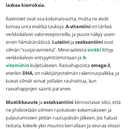
laskea kierroksia.
Ravinteet ovat osa kokonaisuutta, mutta ne eivät
korvaa unta eivätkä taukoja.
A-vitamiini
on tärkeä
verkkokalvon valoreseptoreille, ja puute näkyy usein
ensin hämäränäössä.
Luteiini
ja
zeaksantiini
ovat
silmän “suojaravinteita”. Mineraaleista
sinkki
liittyy
verkkokalvon entsyymitoimintaan ja
A-
vitamiinin
kuljetukseen. Rasvahapoista
omega-3
,
etenkin
DHA
, on näköjärjestelmän rakennuspalikka, ja
kuivat silmät voivat joillakin rauhoittua, kun
rasvahappojen saanti paranee.
Mustikkauute
ja
astaksantiini
kiinnostavat siksi, että
ne yhdistetään silmien rasituksen kokemukseen ja
palautumiseen pitkän ruutupäivän jälkeen. Jos haluat
testata, kokeile yksi muutos kerrallaan ja seuraa oloasi