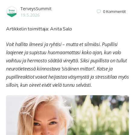
TerveysSummit
0
Kommentit
19.5.2026
Artikkelin toimittaja: Anita Salo
Voit hallita ilmeesi ja ryhtisi – mutta et silmiäsi. Pupillisi
laajenee ja supistuu huomaamattasi koko ajan, kun valo
vaihtuu ja hermosto säätää vireyttä. Siksi pupillista on tullut
neurotieteessä kiinnostava ’sisäinen mittari’. Katse ja
pupillireaktiot voivat heijastaa väsymystä ja stressitilaa myös
silloin, kun oireet eivät vielä tunnu selvästi.