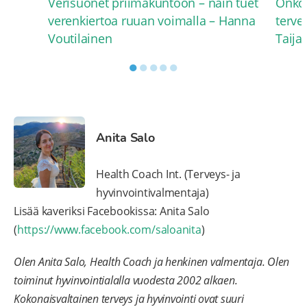
Verisuonet priimakuntoon – näin tuet
Onko 
verenkiertoa ruuan voimalla – Hanna
terve
Voutilainen
Taija
●
●
●
●
●
Anita Salo
Health Coach Int. (Terveys- ja
hyvinvointivalmentaja)
Lisää kaveriksi Facebookissa: Anita Salo
(
https://www.facebook.com/saloanita
)
Olen Anita Salo, Health Coach ja henkinen valmentaja. Olen
toiminut hyvinvointialalla vuodesta 2002 alkaen.
Kokonaisvaltainen terveys ja hyvinvointi ovat suuri