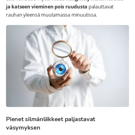
ja katseen vieminen pois ruudusta
palauttavat
rauhan yleensä muutamassa minuutissa.
Pienet silmänliikkeet paljastavat
väsymyksen