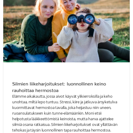
Silmien liikeharjoitukset: luonnollinen keino
rauhoittaa hermostoa
Elämme aikakautta, jossa aivot käyvät ylikierroksilla ja keho
unohtaa, miltä lepo tuntuu. Stressi, kiire ja jatkuva ärsyketulva
kuormittavat hermostoa tavalla, joka heijastuu niin uneen,
ruoansulatukseen kuin tunne-elämäänkin. Moni etsii
helpotusta lääkkeettömistä keinoista, mutta harva ajattelee
silmiä osana ratkaisua. Silmien liikeharjoitukset ovat yllättävän
tehokas ja täysin luonnollinen tapa rauhoittaa hermostoa.