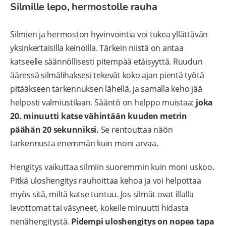
Silmille lepo, hermostolle rauha
Silmien ja hermoston hyvinvointia voi tukea yllättävän
yksinkertaisilla keinoilla. Tärkein niistä on antaa
katseelle säännöllisesti pitempää etäisyyttä. Ruudun
ääressä silmälihaksesi tekevät koko ajan pientä työtä
pitääkseen tarkennuksen lähellä, ja samalla keho jää
helposti valmiustilaan. Sääntö on helppo muistaa:
joka
20. minuutti katse vähintään kuuden metrin
päähän 20 sekunniksi.
Se rentouttaa näön
tarkennusta enemmän kuin moni arvaa.
Hengitys vaikuttaa silmiin suoremmin kuin moni uskoo.
Pitkä uloshengitys rauhoittaa kehoa ja voi helpottaa
myös sitä, miltä katse tuntuu. Jos silmät ovat illalla
levottomat tai väsyneet, kokeile minuutti hidasta
nenähengitystä.
Pidempi uloshengitys on nopea tapa