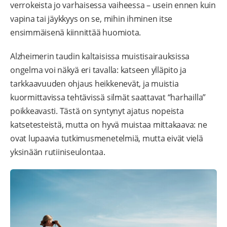
verrokeista jo varhaisessa vaiheessa – usein ennen kuin
vapina tai jäykkyys on se, mihin ihminen itse
ensimmäisenä kiinnittää huomiota.
Alzheimerin taudin kaltaisissa muistisairauksissa
ongelma voi näkyä eri tavalla: katseen ylläpito ja
tarkkaavuuden ohjaus heikkenevät, ja muistia
kuormittavissa tehtävissä silmät saattavat “harhailla”
poikkeavasti. Tästä on syntynyt ajatus nopeista
katsetesteistä, mutta on hyvä muistaa mittakaava: ne
ovat lupaavia tutkimusmenetelmiä, mutta eivät vielä
yksinään rutiiniseulontaa.