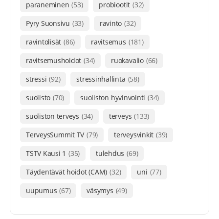
paraneminen
(53)
probiootit
(32)
Pyry Suonsivu
(33)
ravinto
(32)
ravintolisät
(86)
ravitsemus
(181)
ravitsemushoidot
(34)
ruokavalio
(66)
stressi
(92)
stressinhallinta
(58)
suolisto
(70)
suoliston hyvinvointi
(34)
suoliston terveys
(34)
terveys
(133)
TerveysSummit TV
(79)
terveysvinkit
(39)
TSTV Kausi 1
(35)
tulehdus
(69)
Täydentävät hoidot (CAM)
(32)
uni
(77)
uupumus
(67)
väsymys
(49)