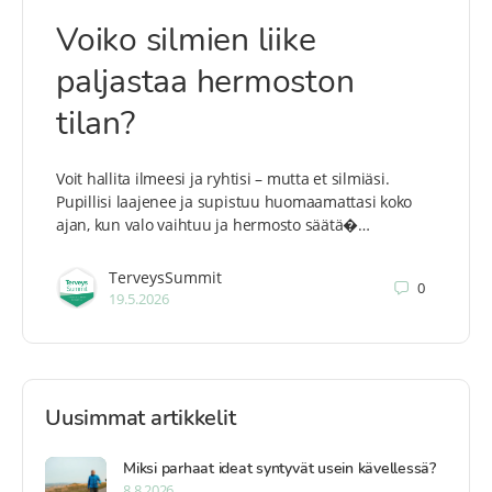
Voiko silmien liike
paljastaa hermoston
tilan?
Voit hallita ilmeesi ja ryhtisi – mutta et silmiäsi.
Pupillisi laajenee ja supistuu huomaamattasi koko
ajan, kun valo vaihtuu ja hermosto säätä�…
TerveysSummit
0
19.5.2026
Uusimmat artikkelit
Miksi parhaat ideat syntyvät usein kävellessä?
8.8.2026