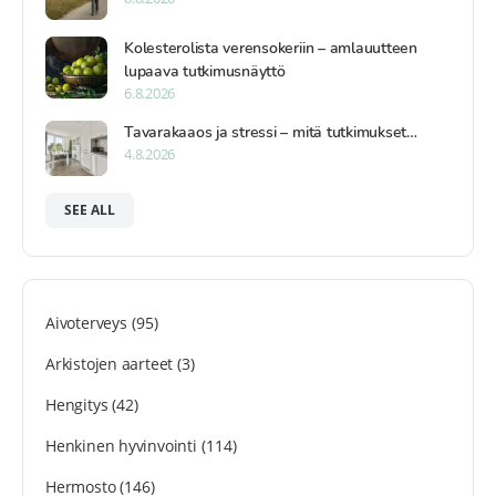
Kolesterolista verensokeriin – amlauutteen
lupaava tutkimusnäyttö
6.8.2026
Tavarakaaos ja stressi – mitä tutkimukset…
4.8.2026
SEE ALL
Aivoterveys
(95)
Arkistojen aarteet
(3)
Hengitys
(42)
Henkinen hyvinvointi
(114)
Hermosto
(146)