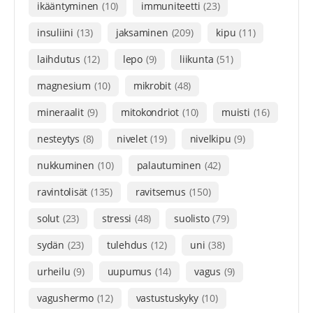
ikääntyminen
(10)
immuniteetti
(23)
insuliini
(13)
jaksaminen
(209)
kipu
(11)
laihdutus
(12)
lepo
(9)
liikunta
(51)
magnesium
(10)
mikrobit
(48)
mineraalit
(9)
mitokondriot
(10)
muisti
(16)
nesteytys
(8)
nivelet
(19)
nivelkipu
(9)
nukkuminen
(10)
palautuminen
(42)
ravintolisät
(135)
ravitsemus
(150)
solut
(23)
stressi
(48)
suolisto
(79)
sydän
(23)
tulehdus
(12)
uni
(38)
urheilu
(9)
uupumus
(14)
vagus
(9)
vagushermo
(12)
vastustuskyky
(10)