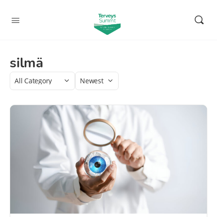
silmä
Category
Sort
by