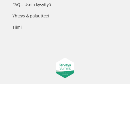
FAQ – Usein kysyttyä
Yhteys & palautteet
Tiimi
Suomen suurin terveystapahtuma netissä
© 2026 - TerveysSummit | Biomed Oy
Menu
Tietosuojaseloste
Tilausehdot
Items
Kurkkaa tapahtuman kulisseihin ja seuraa meitä somessa
@terveyssummit #terveyssummit